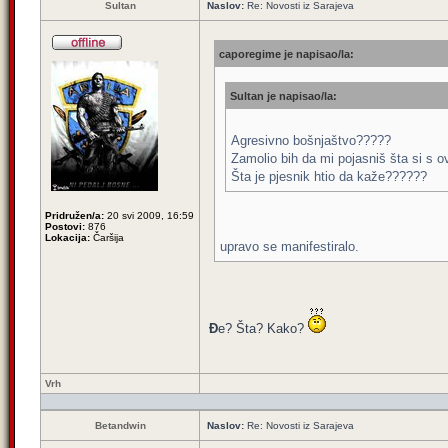
Sultan
Naslov:
Re: Novosti iz Sarajeva
caporegime je napisao/la:
Sultan je napisao/la:
Agresivno bošnjaštvo?????
Zamolio bih da mi pojasniš šta si s 
Šta je pjesnik htio da kaže??????
Pridružen/a:
20 svi 2009, 16:59
Postovi:
876
Lokacija:
Čaršija
upravo se manifestiralo.
Đ
e? Šta? Kako?
Vrh
Betandwin
Naslov:
Re: Novosti iz Sarajeva