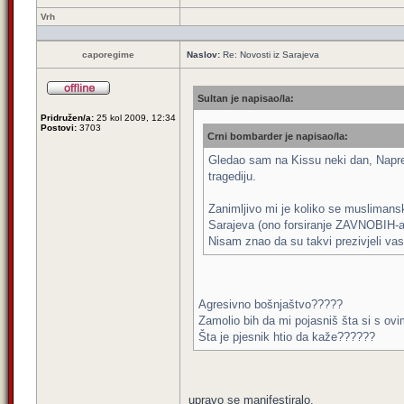
Vrh
caporegime
Naslov:
Re: Novosti iz Sarajeva
Sultan je napisao/la:
Pridružen/a:
25 kol 2009, 12:34
Postovi:
3703
Crni bombarder je napisao/la:
Gledao sam na Kissu neki dan, Napreda
tragediju.
Zanimljivo mi je koliko se muslimanski
Sarajeva (ono forsiranje ZAVNOBIH-a
Nisam znao da su takvi prezivjeli vasp
Agresivno bošnjaštvo?????
Zamolio bih da mi pojasniš šta si s ov
Šta je pjesnik htio da kaže??????
upravo se manifestiralo.