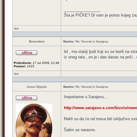
_________________
Šta je PIČKE? Di vam je ponos kojeg za
Vrh
Betandwin
Naslov:
Re: Novosti iz Sarajeva
lol , ma stariji ljudi koji su se borili n
iz onog rata , on je i dan danas na priči 
Pridružen/a:
17 svi 2009, 21:48
Postovi:
1415
Vrh
Junuz Djipalo
Naslov:
Re: Novosti iz Sarajeva
Importanne u Sarajevu...
http://www.sarajevo-x.com/biznis/news
Rekli su da će od mesa biti isključivo sv
Šalim se naravno.