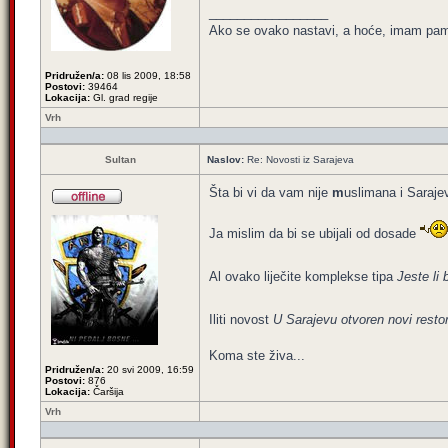
_________________
Ako se ovako nastavi, a hoće, imam pamet
Pridružen/a:
08 lis 2009, 18:58
Postovi:
39464
Lokacija:
Gl. grad regije
Vrh
Sultan
Naslov:
Re: Novosti iz Sarajeva
Šta bi vi da vam nije
m
uslimana i Saraje
Ja mislim da bi se ubijali od dosade
Al ovako liječite komplekse tipa
Jeste li 
Iliti novost
U Sarajevu otvoren novi restor
Koma ste živa...
Pridružen/a:
20 svi 2009, 16:59
Postovi:
876
Lokacija:
Čaršija
Vrh