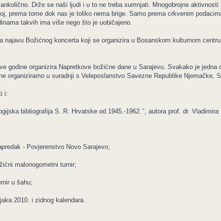
lankolično. Drže se naši ljudi i u to ne treba sumnjati. Mnogobrojne aktivnos
roj, prema tome dok nas je toliko nema brige. Samo prema crkvenim podacima 
edinama takvih ima više nego što je uobičajeno.
a najavu Božićnog koncerta koji se organizira u Bosanskom kulturnom centru
ve godine organizira Napretkove božićne dane u Sarajevu. Svakako je jedna o
ine organiziramo u suradnji s Veleposlanstvo Savezne Republike Njemačke, S
 i:
logijska bibliografija S. R. Hrvatske od 1945.-1962.’’, autora prof. dr. Vladimir
Napredak - Povjerenstvo Novo Sarajevo;
ićni malonogometni turnir;
rnir u šahu;
aka 2010. i zidnog kalendara.