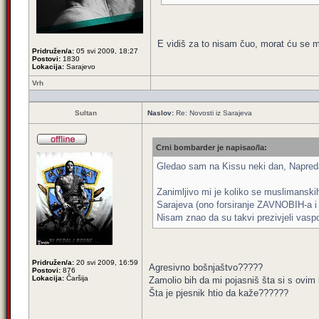
E vidiš za to nisam čuo, morat ću se mal
Pridružen/a:
05 svi 2009, 18:27
Postovi:
1830
Lokacija:
Sarajevo
Vrh
Sultan
Naslov:
Re: Novosti iz Sarajeva
Crni bombarder je napisao/la:
Gledao sam na Kissu neki dan, Napredak 
Zanimljivo mi je koliko se muslimanskih 
Sarajeva (ono forsiranje ZAVNOBIH-a i
Nisam znao da su takvi prezivjeli vaspo
Pridružen/a:
20 svi 2009, 16:59
Agresivno bošnjaštvo?????
Postovi:
876
Lokacija:
Čaršija
Zamolio bih da mi pojasniš šta si s ovim
Šta je pjesnik htio da kaže??????