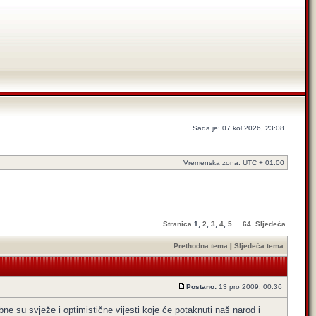
Sada je: 07 kol 2026, 23:08.
Vremenska zona: UTC + 01:00
Stranica
1
,
2
,
3
,
4
,
5
...
64
Sljedeća
Prethodna tema
|
Sljedeća tema
Postano:
13 pro 2009, 00:36
e su svježe i optimistične vijesti koje će potaknuti naš narod i