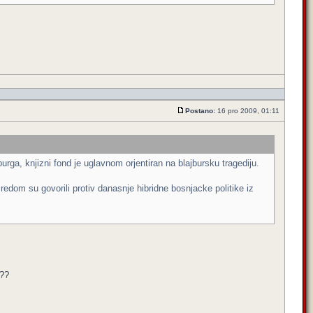
Postano:
16 pro 2009, 01:11
rga, knjizni fond je uglavnom orjentiran na blajbursku tragediju.
redom su govorili protiv danasnje hibridne bosnjacke politike iz
???