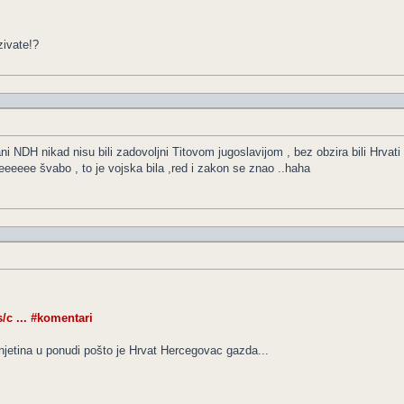
zivate!?
a strani NDH nikad nisu bili zadovoljni Titovom jugoslavijom , bez obzira bili Hr
, eeeeee švabo , to je vojska bila ,red i zakon se znao ..haha
/c ... #komentari
injetina u ponudi pošto je Hrvat Hercegovac gazda...