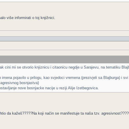
o više informirati o toj knjižnici.
cini mi se otvorio knjiznicu i citaonicu negdje u Sarajevu, na tematiku Blajbu
imena pojavilo u prilogu, kao svjedoci vremena (prezivjeli sa Blajburga) i svi 
 agresivnog bosnjastva)
stavljanje nove bosnjacke nacije u reziji Alije Izetbegovica.
 htio da kažeš?????Na koji način se manifestuje ta naša tzv. agresivnost???