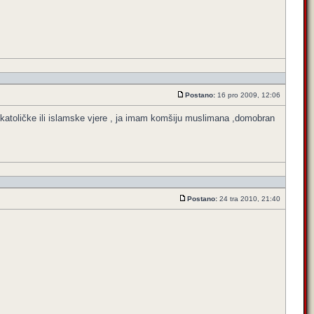
Postano:
16 pro 2009, 12:06
vati katoličke ili islamske vjere , ja imam komšiju muslimana ,domobran
Postano:
24 tra 2010, 21:40