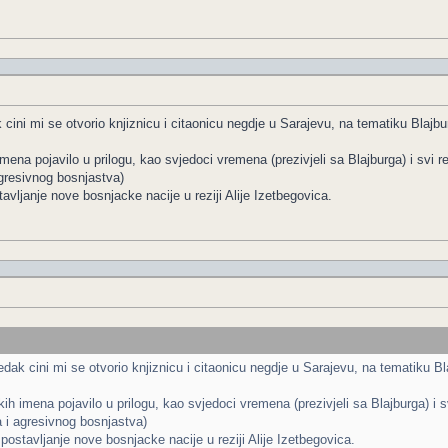
ni mi se otvorio knjiznicu i citaonicu negdje u Sarajevu, na tematiku Blajburg
ena pojavilo u prilogu, kao svjedoci vremena (prezivjeli sa Blajburga) i svi re
gresivnog bosnjastva)
avljanje nove bosnjacke nacije u reziji Alije Izetbegovica.
k cini mi se otvorio knjiznicu i citaonicu negdje u Sarajevu, na tematiku Blaj
h imena pojavilo u prilogu, kao svjedoci vremena (prezivjeli sa Blajburga) i s
 i agresivnog bosnjastva)
postavljanje nove bosnjacke nacije u reziji Alije Izetbegovica.