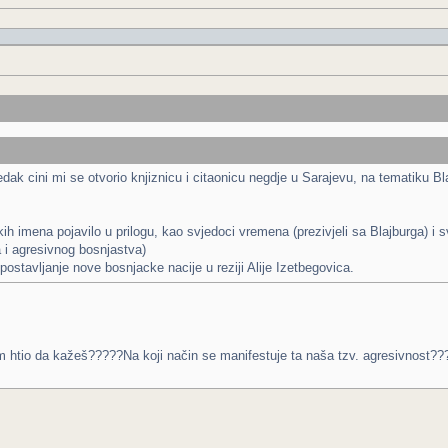
k cini mi se otvorio knjiznicu i citaonicu negdje u Sarajevu, na tematiku Bla
h imena pojavilo u prilogu, kao svjedoci vremena (prezivjeli sa Blajburga) i sv
 i agresivnog bosnjastva)
ostavljanje nove bosnjacke nacije u reziji Alije Izetbegovica.
im htio da kažeš?????Na koji način se manifestuje ta naša tzv. agresivnost?