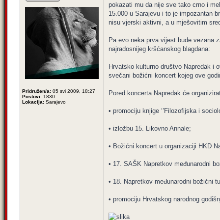
pokazati mu da nije sve tako crno i me
15.000 u Sarajevu i to je impozantan b
nisu vjerski aktivni, a u mješovitim sr
Pa evo neka prva vijest bude vezana z
najradosnijeg kršćanskog blagdana:
Hrvatsko kulturno društvo Napredak i o
svečani božićni koncert kojeg ove god
Pridružen/a:
05 svi 2009, 18:27
Pored koncerta Napredak će organizirati
Postovi:
1830
Lokacija:
Sarajevo
• promociju knjige ‘’Filozofijska i socio
• izložbu 15. Likovno Annale;
• Božićni koncert u organizaciji HKD 
• 17. SAŠK Napretkov međunarodni bož
• 18. Napretkov međunarodni božićni tu
• promociju Hrvatskog narodnog godišnj