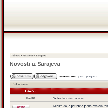
Početna
»
Gradovi
»
Sarajevo
Novosti iz Sarajeva
Stranica:
1
/
64
.
[ 1597 post(ov)a ]
Prikaz ispisa
Autor/ica
DaniKU
Naslov:
Novosti iz Sarajeva
Mislim da je potrebna jedna ovakva tema