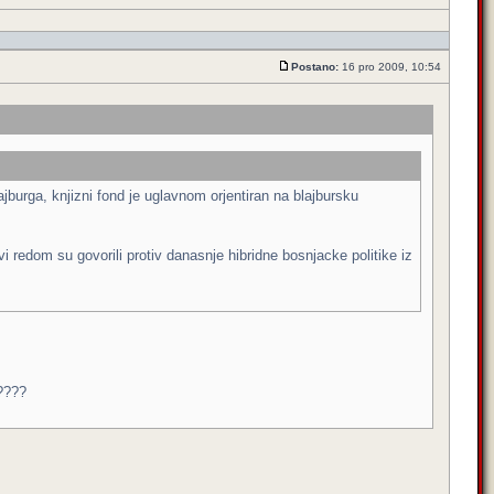
Postano:
16 pro 2009, 10:54
jburga, knjizni fond je uglavnom orjentiran na blajbursku
i redom su govorili protiv danasnje hibridne bosnjacke politike iz
?????