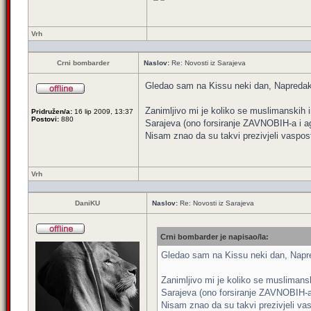
Vrh
Crni bombarder
Naslov:
Re: Novosti iz Sarajeva
Gledao sam na Kissu neki dan, Napredak ci
Zanimljivo mi je koliko se muslimanskih im
Pridružen/a:
16 lip 2009, 13:37
Postovi:
880
Sarajeva (ono forsiranje ZAVNOBIH-a i a
Nisam znao da su takvi prezivjeli vaspost
Vrh
DaniKU
Naslov:
Re: Novosti iz Sarajeva
Crni bombarder je napisao/la:
Gledao sam na Kissu neki dan, Napreda
Zanimljivo mi je koliko se muslimanski
Sarajeva (ono forsiranje ZAVNOBIH-a
Nisam znao da su takvi prezivjeli vas