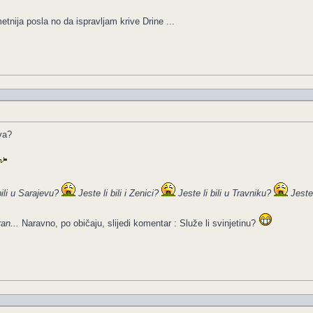
nija posla no da ispravljam krive Drine ...
va?
bili u Sarajevu?
Jeste li bili i Zenici?
Jeste li bili u Travniku?
Jeste
an...
Naravno, po običaju, slijedi komentar : Služe li svinjetinu?