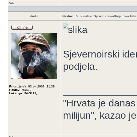
Vrh
dudu
Naslov:
Re: Paralele: Sjeverna Irska/Republika Irska
Sjevernoirski ide
podjela.
Pridružen/a:
03 svi 2009, 21:39
_____________
Postovi:
64439
Lokacija:
DAZP HQ
"Hrvata je danas 
milijun", kazao j