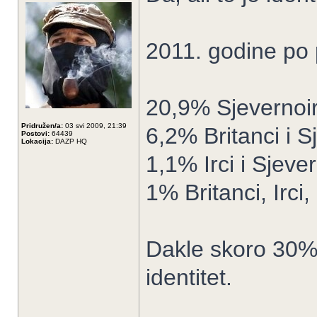
2011. godine po
20,9% Sjevernoir
Pridružen/a:
03 svi 2009, 21:39
6,2% Britanci i S
Postovi:
64439
Lokacija:
DAZP HQ
1,1% Irci i Sjeve
1% Britanci, Irci
Dakle skoro 30% 
identitet.