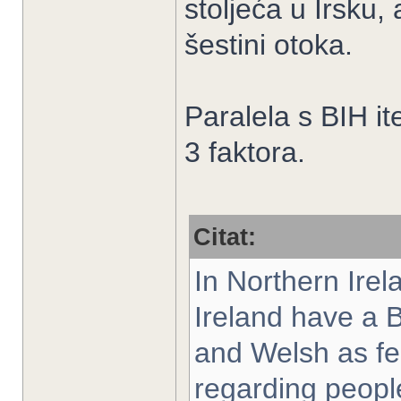
stoljeća u Irsku,
šestini otoka.
Paralela s BIH it
3 faktora.
Citat:
In Northern Irel
Ireland have a B
and Welsh as fe
regarding peopl