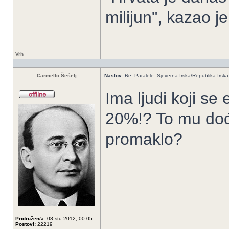
milijun", kazao j
Vrh
Carmello Šešelj
Naslov:
Re: Paralele: Sjeverna Irska/Republika Irska
Ima ljudi koji se 
20%!? To mu dođe
promaklo?
Pridružen/a:
08 stu 2012, 00:05
Postovi:
22219