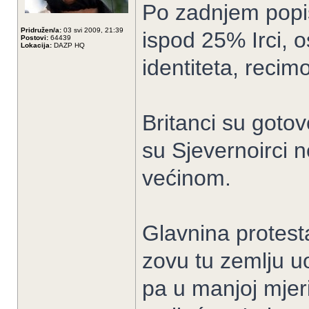
Po zadnjem popis
Pridružen/a:
03 svi 2009, 21:39
ispod 25% Irci, o
Postovi:
64439
Lokacija:
DAZP HQ
identiteta, recim
Britanci su gotovo
su Sjevernoirci n
većinom.
Glavnina protesta
zovu tu zemlju u
pa u manjoj mjeri