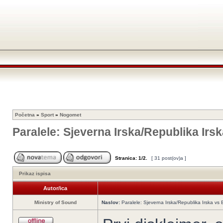
Početna
»
Sport
»
Nogomet
Paralele: Sjeverna Irska/Republika Irs
Stranica:
1
/
2
.
[ 31 post(ov)a ]
Prikaz ispisa
Autor/ica
Ministry of Sound
Naslov:
Paralele: Sjeverna Irska/Republika Irska vs 