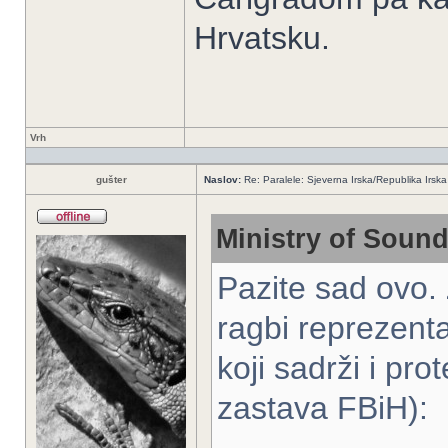
Hrvatsku.
Vrh
gušter
Naslov:
Re: Paralele: Sjeverna Irska/Republika Irska
Ministry of Sound
Pazite sad ovo. 
ragbi reprezenta
koji sadrži i pr
zastava FBiH):