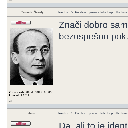
Vrh
Carmello Šešelj
Naslov:
Re: Paralele: Sjeverna Irska/Republika Irska
Znači dobro sam 
bezuspešno poku
Pridružen/a:
08 stu 2012, 00:05
Postovi:
22219
Vrh
dudu
Naslov:
Re: Paralele: Sjeverna Irska/Republika Irska
Da, ali to je ident