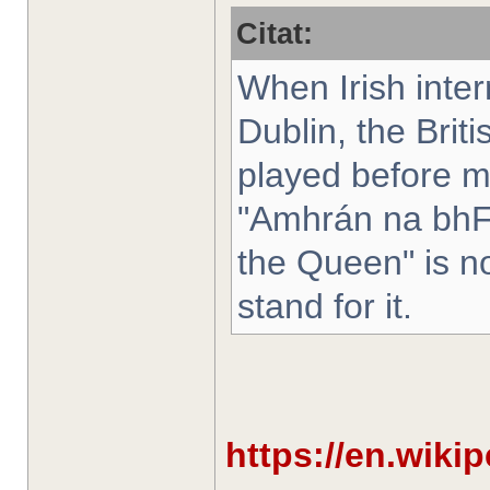
Citat:
When Irish inter
Dublin, the Bri
played before m
"Amhrán na bhFi
the Queen" is no
stand for it.
https://en.wiki