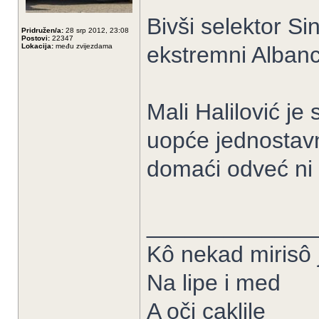
Bivši selektor Si
Pridružen/a:
28 srp 2012, 23:08
Postovi:
22347
Lokacija:
među zvijezdama
ekstremni Albanc
Mali Halilović je
uopće jednostavno
domaći odveć ni a
_____________
Kô nekad mirisô j
Na lipe i med
A oči caklile