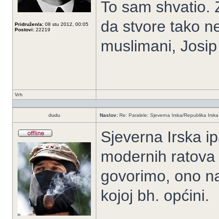
To sam shvatio.
da stvore tako n
Pridružen/a:
08 stu 2012, 00:05
Postovi:
22219
muslimani, Josip
Vrh
dudu
Naslov:
Re: Paralele: Sjeverna Irska/Republika Irska
Sjeverna Irska ipa
modernih ratova 
govorimo, ono nad
kojoj bh. općini.