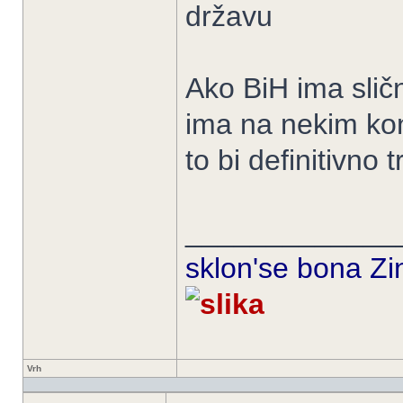
državu
Ako BiH ima sličn
ima na nekim kon
to bi definitivno
_____________
sklon'se bona Zin
Vrh