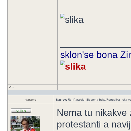
_____________
sklon'se bona Zin
Vrh
daramo
Naslov:
Re: Paralele: Sjeverna Irska/Republika Irska vs
Nema tu nikakve za
protestanti a navij