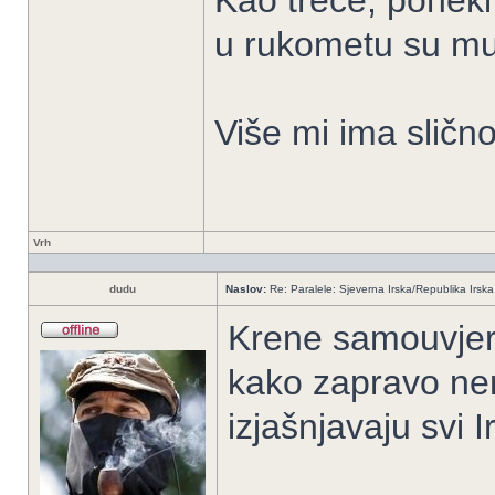
Kao treće, poneki 
u rukometu su mus
Više mi ima slično
Vrh
dudu
Naslov:
Re: Paralele: Sjeverna Irska/Republika Irska
Krene samouvjere
kako zapravo ne
izjašnjavaju svi I