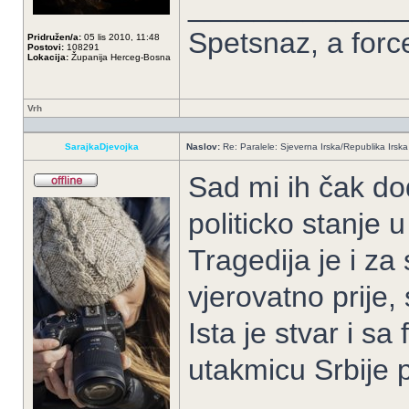
_____________
Spetsnaz, a forc
Pridružen/a:
05 lis 2010, 11:48
Postovi:
108291
Lokacija:
Županija Herceg-Bosna
Vrh
SarajkaDjevojka
Naslov:
Re: Paralele: Sjeverna Irska/Republika Irska
Sad mi ih čak dod
politicko stanje 
Tragedija je i za
vjerovatno prije
Ista je stvar i s
utakmicu Srbije p