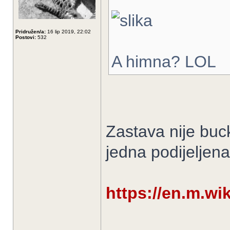
Pridružen/a:
16 lip 2019, 22:02
Postovi:
532
A himna? LOL
Zastava nije bucku
jedna podijelje
https://en.m.wi