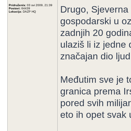
Pridružen/a:
03 svi 2009, 21:39
Drugo, Sjeverna I
Postovi:
64439
Lokacija:
DAZP HQ
gospodarski u ozb
zadnjih 20 godina
ulaziš li iz jedn
značajan dio ljudi
Međutim sve je to
granica prema Irs
pored svih milija
eto ih opet svak