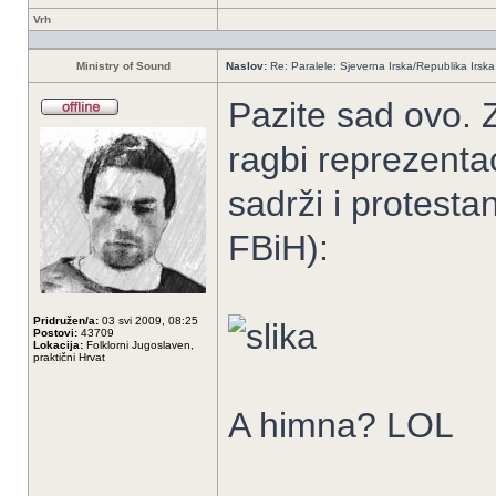
Vrh
Ministry of Sound
Naslov:
Re: Paralele: Sjeverna Irska/Republika Irska
Pazite sad ovo. Z
ragbi reprezentac
sadrži i protesta
FBiH):
Pridružen/a:
03 svi 2009, 08:25
Postovi:
43709
Lokacija:
Folklorni Jugoslaven,
praktični Hrvat
A himna? LOL