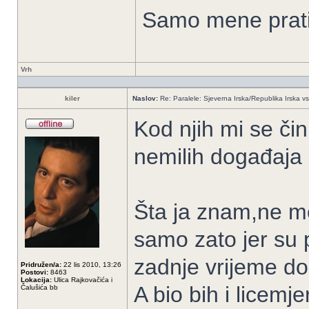
Samo mene prati
Vrh
kiler
Naslov:
Re: Paralele: Sjeverna Irska/Republika Irska vs
Kod njih mi se čin
nemilih događaja 
Šta ja znam,ne mo
samo zato jer su pr
zadnje vrijeme do
Pridružen/a:
22 lis 2010, 13:26
Postovi:
8463
Lokacija:
Ulica Rajkovačića i
A bio bih i licem
Čalušića bb