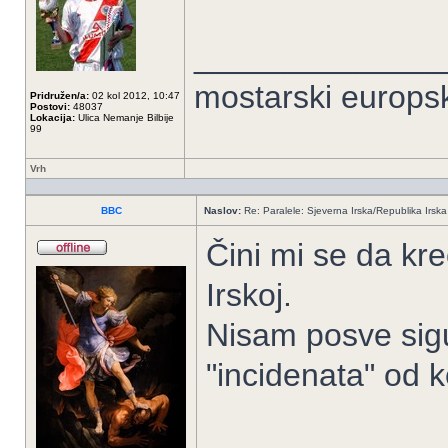
______________
mostarski europs
Pridružen/a:
02 kol 2012, 10:47
Postovi:
48037
Lokacija:
Ulica Nemanje Bilbije
99
Vrh
BBC
Naslov:
Re: Paralele: Sjeverna Irska/Republika Irska
Čini mi se da kre
Irskoj.
Nisam posve sigu
"incidenata" od 