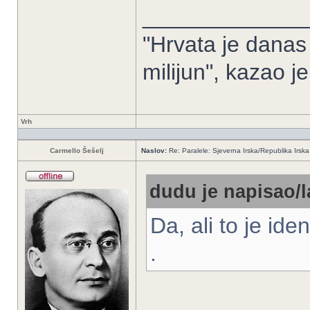
_____________
"Hrvata je danas 
milijun", kazao j
Vrh
Carmello Šešelj
Naslov:
Re: Paralele: Sjeverna Irska/Republika Irska
dudu je napisao/l
Da, ali to je iden
.