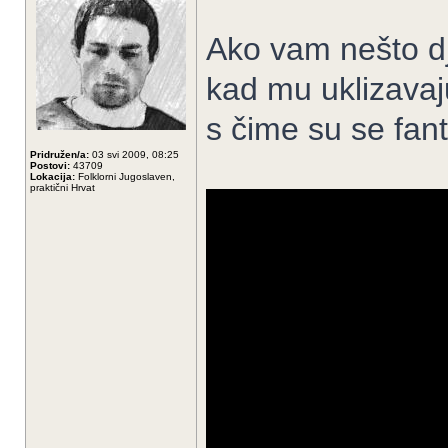
Ako vam nešto dj
kad mu uklizavaj
s čime su se fant
Pridružen/a:
03 svi 2009, 08:25
Postovi:
43709
Lokacija:
Folklorni Jugoslaven,
praktični Hrvat