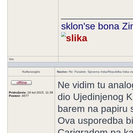
_____________
sklon'se bona Zin
Vrh
Kaftanzoglio
Naslov:
Re: Paralele: Sjeverna Irska/Republika Irska vs
Ne vidim tu analo
Pridružen/a:
19 kol 2015, 11:38
dio Ujedinjenog Kr
Postovi:
4677
barem na papiru 
Ova usporedba bi 
Carigradom pa kat