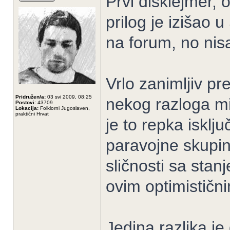
Prvi disklejmer,
prilog je izišao 
na forum, no ni
Vrlo zanimljiv pr
Pridružen/a:
03 svi 2009, 08:25
nekog razloga mi
Postovi:
43709
Lokacija:
Folklorni Jugoslaven,
praktični Hrvat
je to repka isklju
paravojne skupine
sličnosti sa stan
ovim optimističn
Jedina razlika je