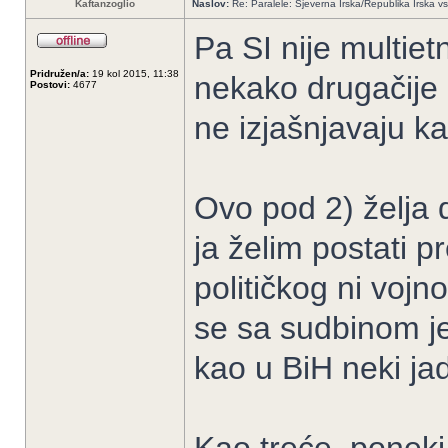
Kaftanzoglio
Naslov:
Re: Paralele: Sjeverna Irska/Republika Irska vs
Pa SI nije multietn
Pridružen/a:
19 kol 2015, 11:38
nekako drugačije 
Postovi:
4677
ne izjašnjavaju ka
Ovo pod 2) želja d
ja želim postati 
političkog ni vojn
se sa sudbinom je
kao u BiH neki jad