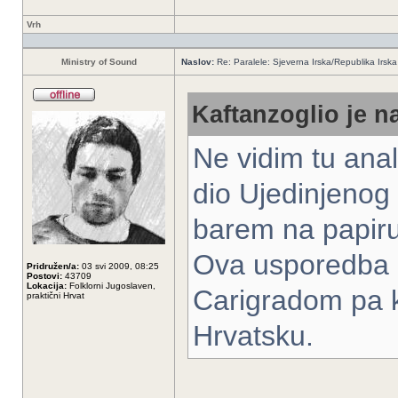
Vrh
Ministry of Sound
Naslov:
Re: Paralele: Sjeverna Irska/Republika Irska
Kaftanzoglio je n
Ne vidim tu anal
dio Ujedinjenog 
barem na papir
Ova usporedba b
Pridružen/a:
03 svi 2009, 08:25
Postovi:
43709
Lokacija:
Folklorni Jugoslaven,
Carigradom pa k
praktični Hrvat
Hrvatsku.