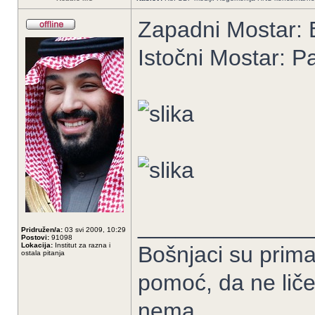
Zapadni Mostar:
Istočni Mostar: P
______________
Pridružen/a:
03 svi 2009, 10:29
Postovi:
91098
Lokacija:
Institut za razna i
Bošnjaci su prima
ostala pitanja
pomoć, da ne liče
nema.