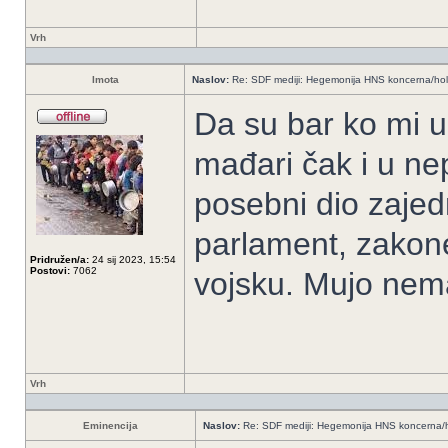
Vrh
Imota
Naslov:
Re: SDF mediji: Hegemonija HNS koncerna/ho
Da su bar ko mi u
mađari čak i u ne
posebni dio zajedn
parlament, zakone
Pridružen/a:
24 sij 2023, 15:54
Postovi:
7062
vojsku. Mujo nema
Vrh
Eminencija
Naslov:
Re: SDF mediji: Hegemonija HNS koncerna/