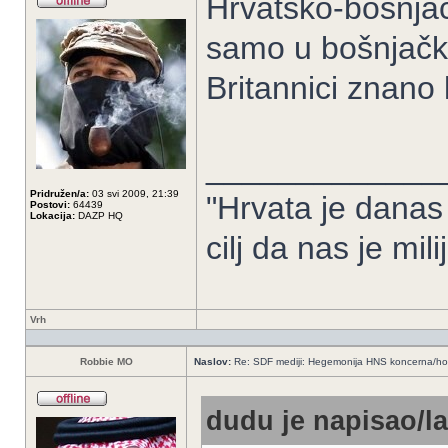
Hrvatsko-bošnja
samo u bošnjačk
Britannici znano
_____________
Pridružen/a:
03 svi 2009, 21:39
"Hrvata je danas
Postovi:
64439
Lokacija:
DAZP HQ
cilj da nas je mil
Vrh
Robbie MO
Naslov:
Re: SDF mediji: Hegemonija HNS koncerna/ho
dudu je napisao/la