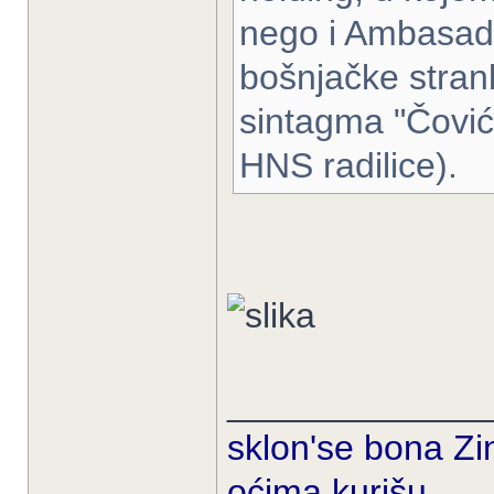
nego i Ambasad
bošnjačke stran
sintagma "Čović
HNS radilice).
_____________
sklon'se bona Zin
oćima kurišu