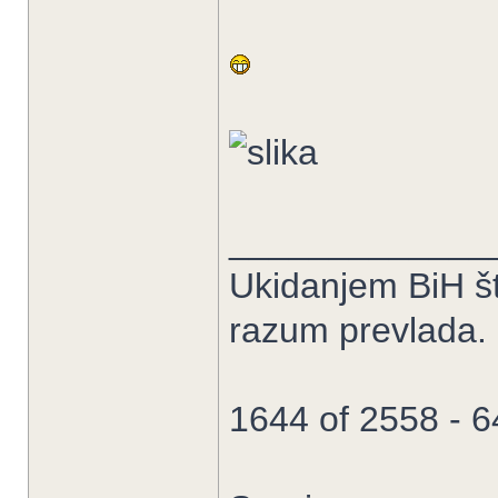
_____________
Ukidanjem BiH št
razum prevlada.
1644 of 2558 - 