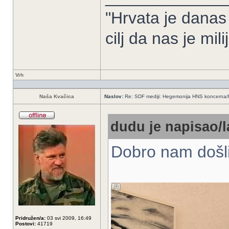
"Hrvata je danas
cilj da nas je mil
Vrh
Naša Kvačica
Naslov:
Re: SDF mediji: Hegemonija HNS koncerna/
dudu je napisao/l
Dobro nam došli
Pridružen/a:
03 svi 2009, 16:49
Postovi:
41719