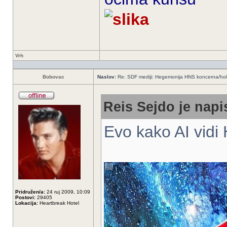
Vrh
Bobovac
Naslov:
Re: SDF mediji: Hegemonija HNS koncerna/ho
Reis Sejdo je napi
Evo kako AI vidi
Pridružen/a:
24 ruj 2009, 10:09
Postovi:
29405
Lokacija:
Heartbreak Hotel