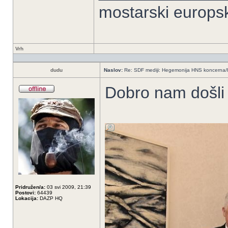
mostarski europs
Vrh
dudu
Naslov:
Re: SDF mediji: Hegemonija HNS koncerna/
Dobro nam došli
Pridružen/a:
03 svi 2009, 21:39
Postovi:
64439
Lokacija:
DAZP HQ