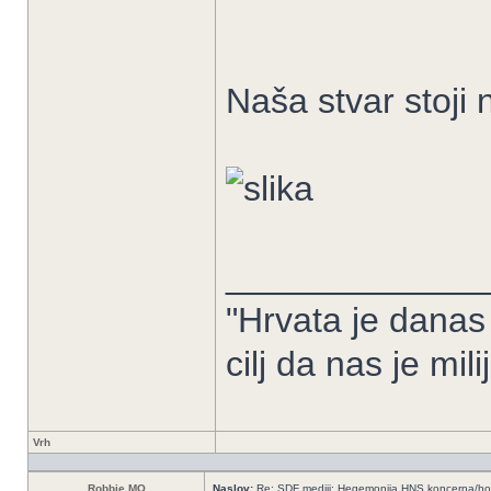
Naša stvar stoji 
_____________
"Hrvata je danas
cilj da nas je mil
Vrh
Robbie MO
Naslov:
Re: SDF mediji: Hegemonija HNS koncerna/ho