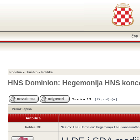
ČPP
Početna
»
Društvo
»
Politika
HNS Dominion: Hegemonija HNS konce
Stranica:
1
/
1
.
[ 22 post(ov)a ]
Prikaz ispisa
Autor/ica
Robbie MO
Naslov:
HNS Dominion: Hegemonija HNS koncerna/ho