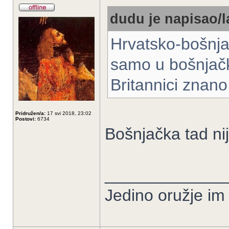
dudu je napisao/l
Hrvatsko-bošnja
samo u bošnjač
Britannici znan
Pridružen/a:
17 svi 2018, 23:02
Postovi:
6734
Bošnjačka tad nij
_____________
Jedino oružje im 