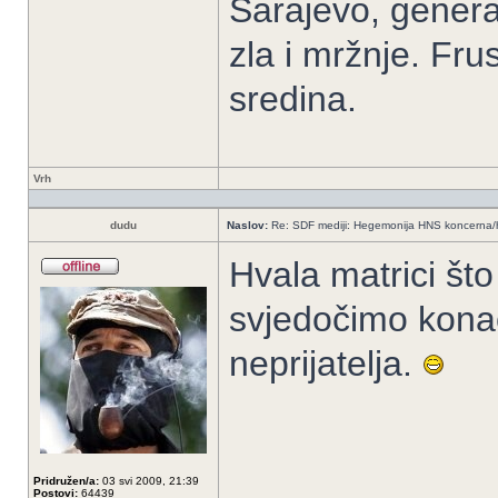
Sarajevo, genera
zla i mržnje. Fru
sredina.
Vrh
dudu
Naslov:
Re: SDF mediji: Hegemonija HNS koncerna/
Hvala matrici što
svjedočimo kona
neprijatelja.
Pridružen/a:
03 svi 2009, 21:39
_____________
Postovi:
64439