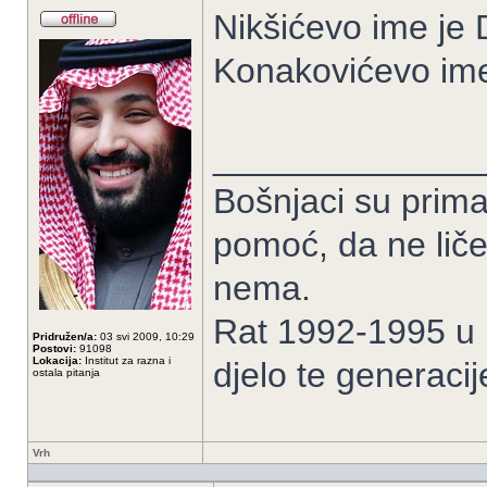
Nikšićevo ime je
Konakovićevo im
______________
Bošnjaci su prima
pomoć, da ne liče
nema.
Rat 1992-1995 u B
Pridružen/a:
03 svi 2009, 10:29
Postovi:
91098
Lokacija:
Institut za razna i
djelo te generacij
ostala pitanja
Vrh