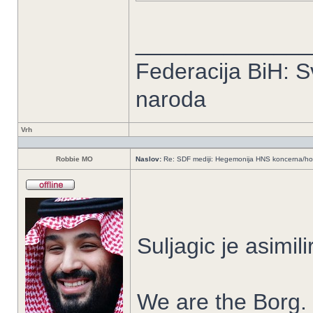
______________
Federacija BiH: S
naroda
Vrh
Robbie MO
Naslov:
Re: SDF mediji: Hegemonija HNS koncerna/ho
Suljagic je asimili
We are the Borg.