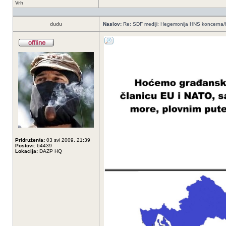
Vrh
dudu
Naslov:
Re: SDF mediji: Hegemonija HNS koncerna/
Pridružen/a:
03 svi 2009, 21:39
Postovi:
64439
Lokacija:
DAZP HQ