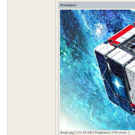
Privitak/ci:
Borg1.jpg [ 171.34 KiB | Pogledano 3797 put/a. ]