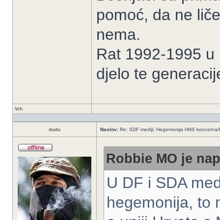
pomoć, da ne liče
nema.
Rat 1992-1995 u B
djelo te generacij
Vrh
dudu
Naslov:
Re: SDF mediji: Hegemonija HNS koncerna/
Robbie MO je nap
U DF i SDA medij
hegemonija, to m