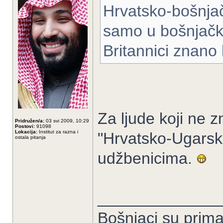
Hrvatsko-bošnja
samo u bošnjačk
Britannici znano
Za ljude koji ne z
Pridružen/a:
03 svi 2009, 10:29
Postovi:
91098
Lokacija:
Institut za razna i
"Hrvatsko-Ugarsko
ostala pitanja
udžbenicima.
______________
Bošnjaci su prima