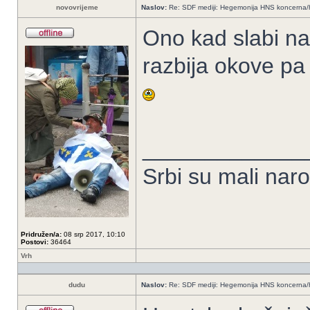
novovrijeme
Naslov:
Re: SDF mediji: Hegemonija HNS koncerna/
Ono kad slabi n
razbija okove pa
_____________
Srbi su mali nar
Pridružen/a:
08 srp 2017, 10:10
Postovi:
36464
Vrh
dudu
Naslov:
Re: SDF mediji: Hegemonija HNS koncerna/