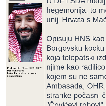
U DF i SDA mediji
hegemonija, to me 
uniji Hrvata s M
Opisuju HNS kao n
Borgovsku kocku 
koja telepatski iz
njime kao radilic
Pridružen/a:
03 svi 2009, 10:29
Postovi:
91098
Lokacija:
Institut za razna i
kojem su ne samo
ostala pitanja
Ambasada, OHR, p
stranke počasni č
"Čovićevi robovi"