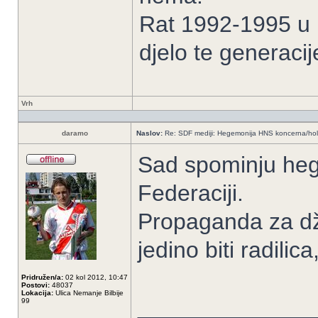
Rat 1992-1995 u B
djelo te generacij
Vrh
daramo
Naslov:
Re: SDF mediji: Hegemonija HNS koncerna/ho
Sad spominju heg
Federaciji.
Propaganda za dž
jedino biti radil
Pridružen/a:
02 kol 2012, 10:47
Postovi:
48037
Lokacija:
Ulica Nemanje Bilbije
______________
99