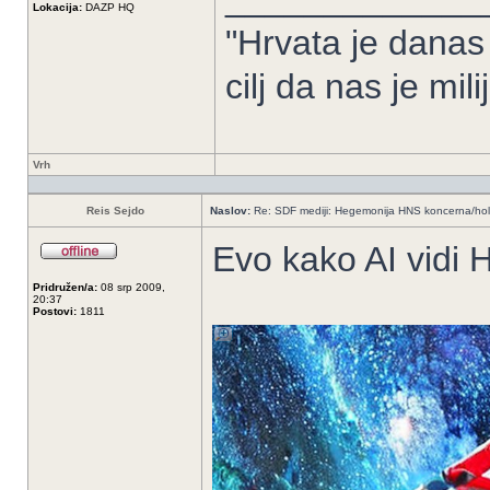
Lokacija:
DAZP HQ
"Hrvata je danas
cilj da nas je mil
Vrh
Reis Sejdo
Naslov:
Re: SDF mediji: Hegemonija HNS koncerna/ho
Evo kako AI vidi
Pridružen/a:
08 srp 2009,
20:37
Postovi:
1811