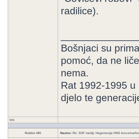
radilice).
______________
Bošnjaci su prima
pomoć, da ne liče
nema.
Rat 1992-1995 u B
djelo te generacij
Vrh
Robbie MO
Naslov:
Re: SDF mediji: Hegemonija HNS koncerna/ho