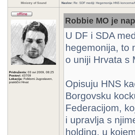
Ministry of Sound
Naslov:
Re: SDF mediji: Hegemonija HNS koncerna/
Robbie MO je nap
U DF i SDA medij
hegemonija, to m
o uniji Hrvata 
Pridružen/a:
03 svi 2009, 08:25
Postovi:
43709
Lokacija:
Folklorni Jugoslaven,
Opisuju HNS kao 
praktični Hrvat
Borgovsku kocku
Federacijom, ko
i upravlja s nji
holding, u koje