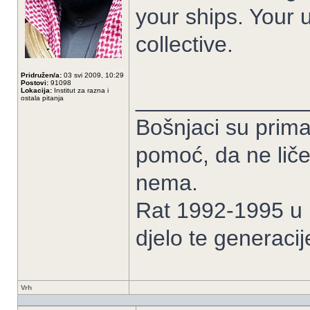
your ships. Your u
collective.
Pridružen/a:
03 svi 2009, 10:29
Postovi:
91098
Lokacija:
Institut za razna i
______________
ostala pitanja
Bošnjaci su prima
pomoć, da ne liče
nema.
Rat 1992-1995 u B
djelo te generacij
Vrh