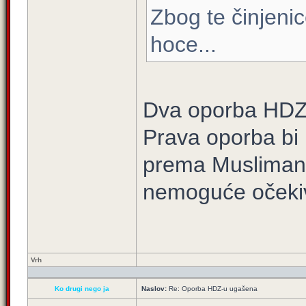
Zbog te činjenic
hoce...
Dva oporba HDZu
Prava oporba bi H
prema Muslimani
nemoguće očekiv
Vrh
Ko drugi nego ja
Naslov:
Re: Oporba HDZ-u ugašena