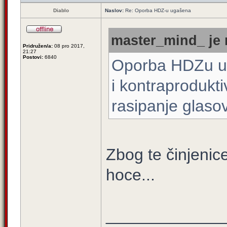
Diablo
Naslov:
Re: Oporba HDZ-u ugašena
master_mind_ je 
Pridružen/a:
08 pro 2017,
21:27
Postovi:
6840
Oporba HDZu u
i kontraprodukti
rasipanje glaso
Zbog te činjenice
hoce...
_____________