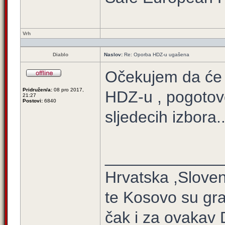
Vrh
Diablo
Naslov:
Re: Oporba HDZ-u ugašena
Očekujem da će 
Pridružen/a:
08 pro 2017,
HDZ-u , pogotov
21:27
Postovi:
6840
sljedecih izbora..
_____________
Hrvatska ,Sloven
te Kosovo su gra
čak i za ovakav 