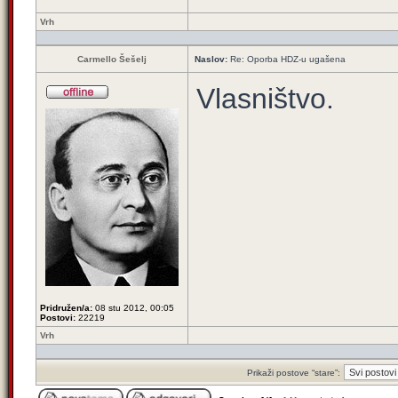
Vrh
Carmello Šešelj
Naslov:
Re: Oporba HDZ-u ugašena
Vlasništvo.
Pridružen/a:
08 stu 2012, 00:05
Postovi:
22219
Vrh
Prikaži postove “stare”: