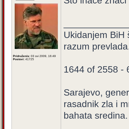
Što inače znači t
____________
Ukidanjem BiH š
razum prevlada
Pridružen/a:
03 svi 2009, 16:49
Postovi:
41725
1644 of 2558 -
Sarajevo, gener
rasadnik zla i m
bahata sredina.