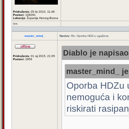
Pridružen/a:
05 lis 2010, 11:48
Postovi:
108291
Lokacija:
Županija Herceg-Bosna
Vrh
master_mind_
Naslov:
Re: Oporba HDZ-u ugašena
Diablo je napisao
Pridružen/a:
01 sij 2015, 21:05
Postovi:
2956
master_mind_ je
Oporba HDZu u
nemoguća i kon
riskirati rasipa