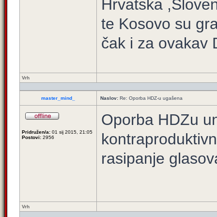
Hrvatska ,Sloven
te Kosovo su gra
čak i za ovakav 
Vrh
master_mind_
Naslov:
Re: Oporba HDZ-u ugašena
Oporba HDZu un
Pridružen/a:
01 sij 2015, 21:05
kontraproduktivn
Postovi:
2956
rasipanje glasov
Vrh