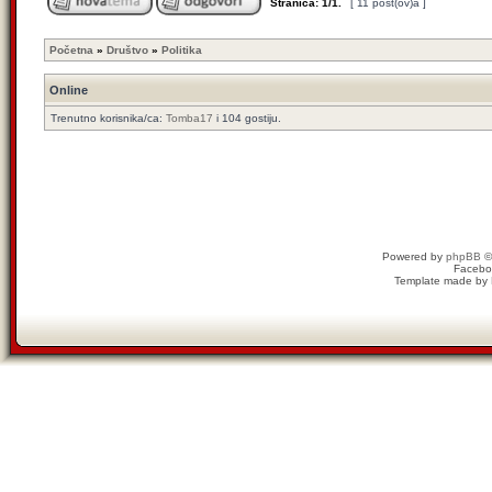
Stranica:
1
/
1
.
[ 11 post(ov)a ]
Početna
»
Društvo
»
Politika
Online
Trenutno korisnika/ca:
Tomba17
i 104 gostiju.
Powered by
phpBB
©
Facebo
Template made by