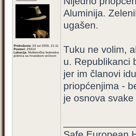
Nijedno priopć
Aluminija. Zelen
ugašen.
Pridružen/a:
03 svi 2009, 21:11
Tuku ne volim, 
Postovi:
25424
Lokacija:
Multietnička federalna
jedinica sa hrvatskom većinom
u. Republikanci
jer im članovi i
priopćenjima - b
je osnova svake 
_____________
Safe European