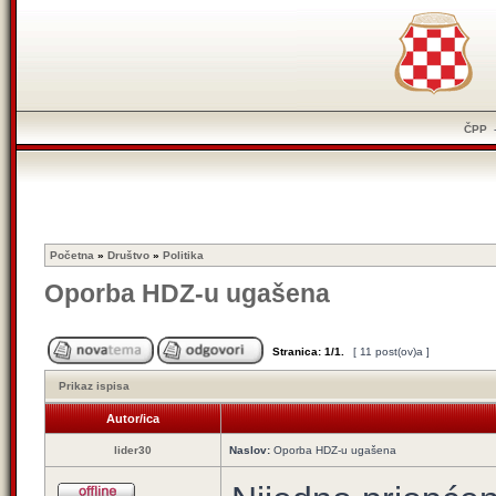
ČPP
Početna
»
Društvo
»
Politika
Oporba HDZ-u ugašena
Stranica:
1
/
1
.
[ 11 post(ov)a ]
Prikaz ispisa
Autor/ica
lider30
Naslov:
Oporba HDZ-u ugašena