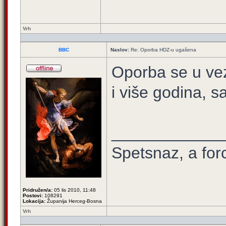
Vrh
BBC
Naslov:
Re: Oporba HDZ-u ugašena
Oporba se u vezi
i više godina, 
____________
Spetsnaz, a for
Pridružen/a:
05 lis 2010, 11:48
Postovi:
108291
Lokacija:
Županija Herceg-Bosna
Vrh