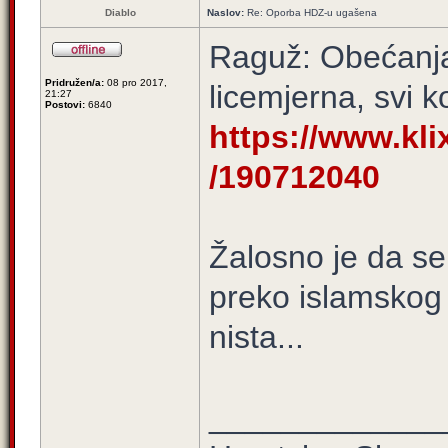
Diablo
Naslov:
Re: Oporba HDZ-u ugašena
Raguž: Obećanja
Pridružen/a:
08 pro 2017,
licemjerna, svi k
21:27
Postovi:
6840
https://www.klix
/190712040
Žalosno je da s
preko islamskog p
nista...
_____________