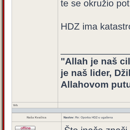
te se okružio pot
HDZ ima katastr
_____________
"Allah je naš ci
je naš lider, Dž
Allahovom putu
Vrh
Naša Kvačica
Naslov:
Re: Oporba HDZ-u ugašena