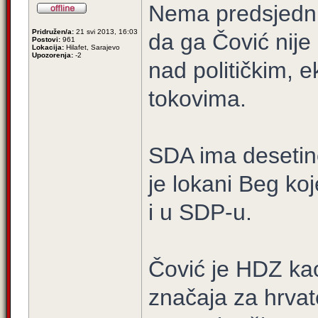
Nema predsjedni
Pridružen/a:
21 svi 2013, 16:03
da ga Čović nije
Postovi:
961
Lokacija:
Hilafet, Sarajevo
Upozorenja:
-2
nad političkim, 
tokovima.
SDA ima desetine
je lokani Beg koj
i u SDP-u.
Čović je HDZ kao
značaja za hrvate