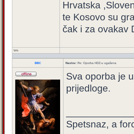
Hrvatska ,Sloven
te Kosovo su gra
čak i za ovakav 
Vrh
BBC
Naslov:
Re: Oporba HDZ-u ugašena
Sva oporba je u
prijedloge.
____________
Spetsnaz, a for