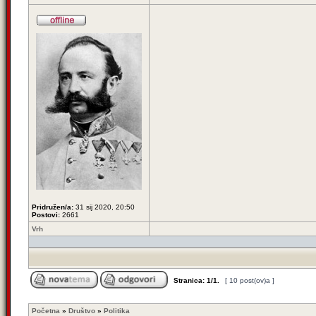
Pridružen/a:
31 sij 2020, 20:50
Postovi:
2661
Vrh
Stranica:
1
/
1
.
[ 10 post(ov)a ]
Početna
»
Društvo
»
Politika