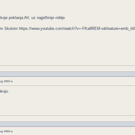
oje poklanja AV, uz najjeftinije roblje
m Skotom https://www.youtube.com/watch?v=-FKa8RE6f-o&feature=emb_titl
kog HNV-a
akuju.
kog HNV-a