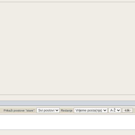
Prikaži postove “stare”:
Redanje