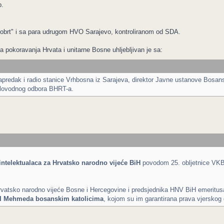
b.
i obrt" i sa para udrugom HVO Sarajevo, kontroliranom od SDA.
pokoravanja Hrvata i unitarne Bosne uhljebljivan je sa:
predak i radio stanice Vrhbosna iz Sarajeva, direktor Javne ustanove Bosanski
slovodnog odbora BHRT-a.
intelektualaca za Hrvatsko narodno vijeće BiH
povodom 25. obljetnice VKB
vatsko narodno vijeće Bosne i Hercegovine i predsjednika HNV BiH emeritusa
II Mehmeda bosanskim katolicima
, kojom su im garantirana prava vjerskog d