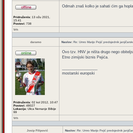
Odmah znaš kolko je sahati ćim ga hopl
Pridružen/a:
13 ožu 2021,
15:41
Postovi:
738
Vrh
daramo
Naslov:
Re: Umro Marijo Pejić predsjednik janjičars
Ovo tzv. HNV je ništa drugo nego obitelj
Etno zimijski biznis Pejića.
_________________
mostarski europski
Pridružen/a:
02 kol 2012, 10:47
Postovi:
48027
Lokacija:
Ulica Nemanje Bilbije
99
Vrh
Josip Filipović
Naslov:
Re: Umro Marijo Pejić predsjednik janjič