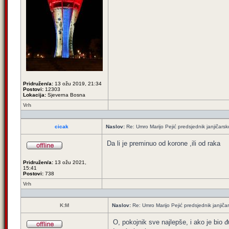
Pridružen/a:
13 ožu 2019, 21:34
Postovi:
12303
Lokacija:
Sjeverna Bosna
Vrh
cicak
Naslov:
Re: Umro Marijo Pejić predsjednik janjičars
Da li je preminuo od korone ,ili od raka
Pridružen/a:
13 ožu 2021,
15:41
Postovi:
738
Vrh
K:M
Naslov:
Re: Umro Marijo Pejić predsjednik janjič
O, pokojnik sve najlepše, i ako je bio 