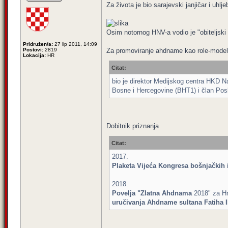
Za života je bio sarajevski janjičar i uhlje
Osim notornog HNV-a vodio je "obiteljsk
Pridružen/a:
27 lip 2011, 14:09
Postovi:
2819
Za promoviranje ahdname kao role-modela 
Lokacija:
HR
Citat:
bio je direktor Medijskog centra HKD Na
Bosne i Hercegovine (BHT1) i član Po
Dobitnik priznanja
Citat:
2017.
Plaketa Vijeća Kongresa bošnjačkih 
2018.
Povelja "Zlatna Ahdnama
2018" za Hr
uručivanja Ahdname sultana Fatiha 