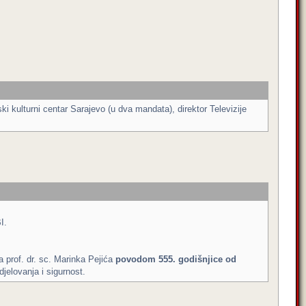
 kulturni centar Sarajevo (u dva mandata), direktor Televizije
I.
 prof. dr. sc. Marinka Pejića
povodom 555. godišnjice od
jelovanja i sigurnost.