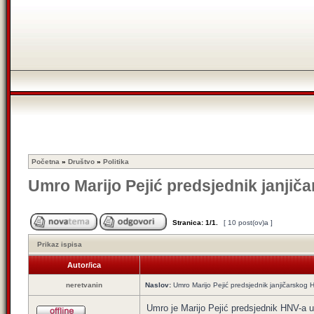
Početna
»
Društvo
»
Politika
Umro Marijo Pejić predsjednik janjič
Stranica:
1
/
1
.
[ 10 post(ov)a ]
Prikaz ispisa
Autor/ica
neretvanin
Naslov:
Umro Marijo Pejić predsjednik janjičarskog 
Umro je Marijo Pejić predsjednik HNV-a u 