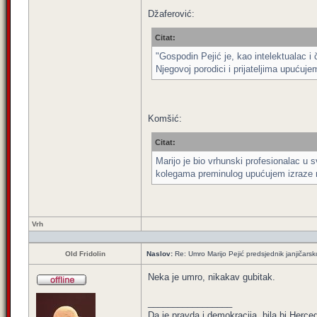
Džaferović:
Citat:
"Gospodin Pejić je, kao intelektualac 
Njegovoj porodici i prijateljima upućuj
Komšić:
Citat:
Marijo je bio vrhunski profesionalac u s
kolegama preminulog upućujem izraze na
Vrh
Old Fridolin
Naslov:
Re: Umro Marijo Pejić predsjednik janjičars
Neka je umro, nikakav gubitak.
_________________
Da je pravda i demokracija, bila bi Herc