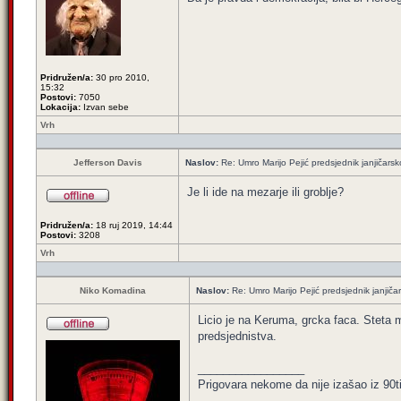
Pridružen/a:
30 pro 2010,
15:32
Postovi:
7050
Lokacija:
Izvan sebe
Vrh
Jefferson Davis
Naslov:
Re: Umro Marijo Pejić predsjednik janjičars
Je li ide na mezarje ili groblje?
Pridružen/a:
18 ruj 2019, 14:44
Postovi:
3208
Vrh
Niko Komadina
Naslov:
Re: Umro Marijo Pejić predsjednik janjič
Licio je na Keruma, grcka faca. Steta 
predsjednistva.
_________________
Prigovara nekome da nije izašao iz 90ti