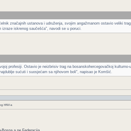
i čelnik značajnih ustanova i udruženja, svojim angažmanom ostavio veliki tra
em izraze iskrenog saučešća", navodi se u poruci.
vojoj profesiji. Ostavio je neizbrisiv trag na bosanskohercegovačkoj kulturno-u
jdublje sućuti i suosjećam sa njihovom boli", napisao je Komšić.
kog HNV-a
eg-Bosna a ne Federacija.