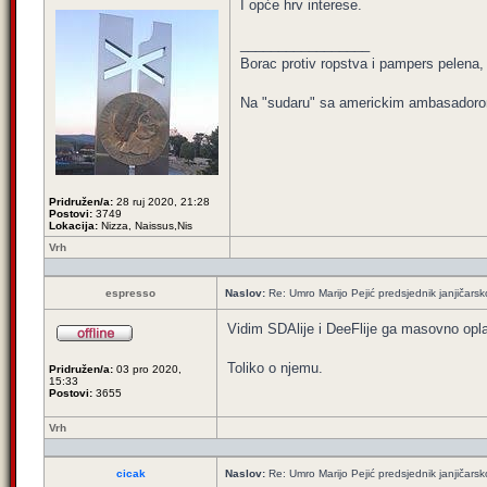
I opće hrv interese.
_________________
Borac protiv ropstva i pampers pelena, k
Na "sudaru" sa americkim ambasadoro
Pridružen/a:
28 ruj 2020, 21:28
Postovi:
3749
Lokacija:
Nizza, Naissus,Nis
Vrh
espresso
Naslov:
Re: Umro Marijo Pejić predsjednik janjičars
Vidim SDAlije i DeeFlije ga masovno opl
Toliko o njemu.
Pridružen/a:
03 pro 2020,
15:33
Postovi:
3655
Vrh
cicak
Naslov:
Re: Umro Marijo Pejić predsjednik janjičars