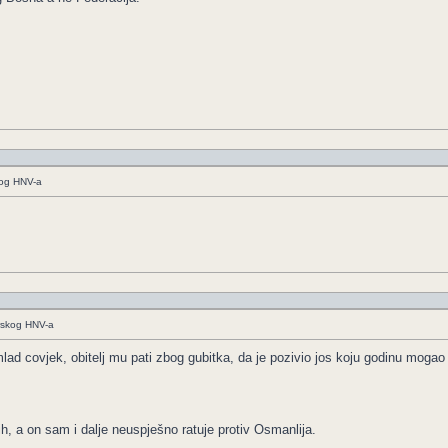
kog HNV-a
arskog HNV-a
mlad covjek, obitelj mu pati zbog gubitka, da je pozivio jos koju godinu moga
h, a on sam i dalje neuspješno ratuje protiv Osmanlija.