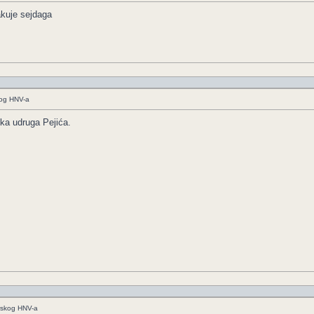
akuje sejdaga
kog HNV-a
ska udruga Pejića.
arskog HNV-a