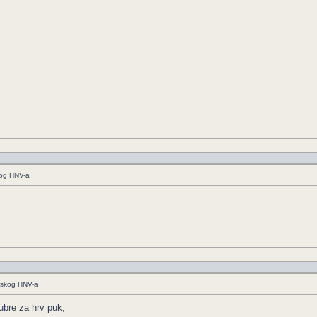
kog HNV-a
arskog HNV-a
đubre za hrv puk,