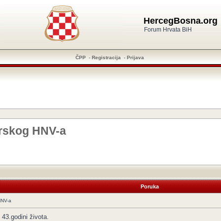
HercegBosna.org
Forum Hrvata BiH
ČPP
-
Registracija
-
Prijava
arskog HNV-a
Poruka
HNV-a
43.godini života.