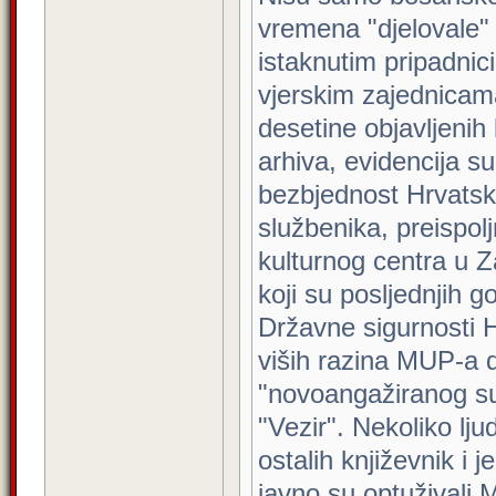
vremena "djelovale" 
istaknutim pripadnic
vjerskim zajednicama
desetine objavljenih
arhiva, evidencija su
bezbjednost Hrvatske
službenika, preispolj
kulturnog centra u 
koji su posljednjih g
Državne sigurnosti 
viših razina MUP-a d
"novoangažiranog s
"Vezir". Nekoliko lj
ostalih književnik i
javno su optuživali 