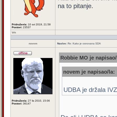
na to pitanje.
Pridružen/a:
10 svi 2019, 21:58
Postovi:
23537
Vrh
novem
Naslov:
Re: Kako je osnovana SDA
Robbie MO je napisao/
novem je napisao/la:
UDBA je držala IVZ
Pridružen/a:
27 lis 2010, 15:06
Postovi:
36147