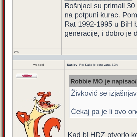
Bošnjaci su primali 30
na potpuni kurac. Pom
Rat 1992-1995 u BiH bi
generacije, i dobro je
Vrh
weasel
Naslov:
Re: Kako je osnovana SDA
Robbie MO je napisao/
Živković se izjašnj
Čekaj pa je li ovo on
Kad bi HDZ otvorio k