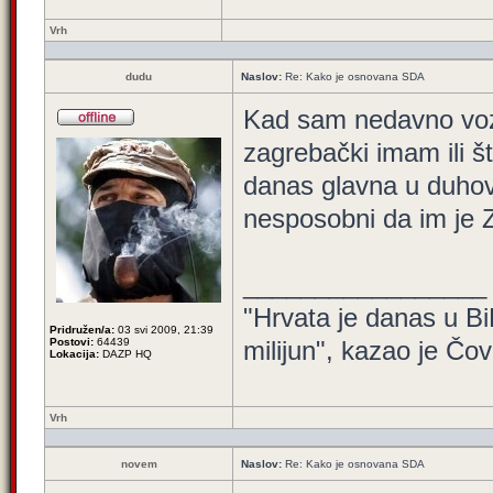
Vrh
dudu
Naslov:
Re: Kako je osnovana SDA
Kad sam nedavno voze
zagrebački imam ili š
danas glavna u duhov
nesposobni da im je 
_________________
"Hrvata je danas u BiH
Pridružen/a:
03 svi 2009, 21:39
Postovi:
64439
milijun", kazao je Čov
Lokacija:
DAZP HQ
Vrh
novem
Naslov:
Re: Kako je osnovana SDA