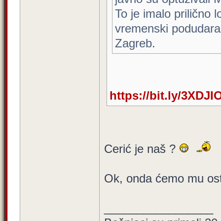
To je imalo prilično 
vremenski podudara
Zagreb.
https://bit.ly/3XDJI
Cerić je naš ?
Ok, onda ćemo mu osta
_________________