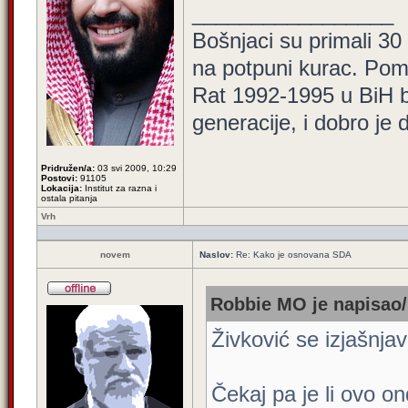
_________________
Bošnjaci su primali 30
na potpuni kurac. Pom
Rat 1992-1995 u BiH bi
generacije, i dobro je
Pridružen/a:
03 svi 2009, 10:29
Postovi:
91105
Lokacija:
Institut za razna i
ostala pitanja
Vrh
novem
Naslov:
Re: Kako je osnovana SDA
Robbie MO je napisao/
Živković se izjašnj
Čekaj pa je li ovo on