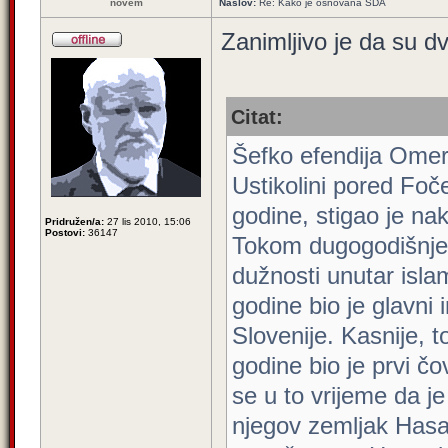
novem
Naslov:
Re: Kako je osnovana SDA
Zanimljivo je da su dv
Citat:
Šefko efendija Omer
Ustikolini pored Foč
godine, stigao je nak
Pridružen/a:
27 lis 2010, 15:06
Postovi:
36147
Tokom dugogodišnjeg
dužnosti unutar isl
godine bio je glavni
Slovenije. Kasnije, 
godine bio je prvi č
se u to vrijeme da j
njegov zemljak Hasa