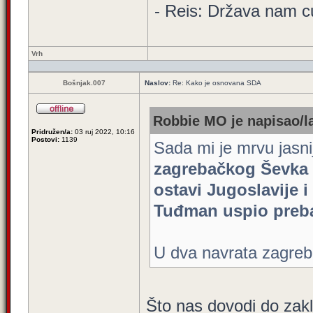
- Reis: Država nam cu
Vrh
Bošnjak.007
Naslov:
Re: Kako je osnovana SDA
Robbie MO je napisao/l
Pridružen/a:
03 ruj 2022, 10:16
Postovi:
1139
Sada mi je mrvu jasni
zagrebačkog Ševka O
ostavi Jugoslavije 
Tuđman uspio prebac
U dva navrata zagreb
Što nas dovodi do zaklj