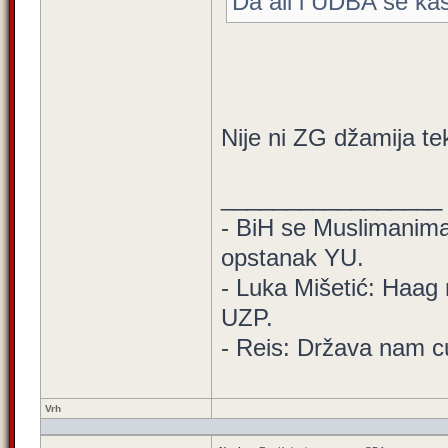
Da ali i UDBA se kasn
Nije ni ZG džamija te
_________________
- BiH se Muslimanima d
opstanak YU.
- Luka Mišetić: Haag 
UZP.
- Reis: Država nam cu
Vrh