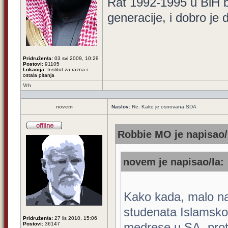
Rat 1992-1995 u BiH bi
generacije, i dobro je
Pridružen/a:
03 svi 2009, 10:29
Postovi:
91105
Lokacija:
Institut za razna i
ostala pitanja
Vrh
novem
Naslov:
Re: Kako je osnovana SDA
Robbie MO je napisao/
novem je napisao/la:
Kako kada, malo naš
studenata Islamskog
Pridružen/a:
27 lis 2010, 15:06
medrese u SA, proti
Postovi:
36147