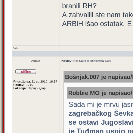
branili RH?
A zahvalili ste nam t
ARBiH išao ostatak. E 
Vrh
Amiđa
Naslov:
Re: Kako je osnovana SDA
Bošnjak.007 je napisao/
Pridružen/a:
11 tra 2016, 16:17
Postovi:
7719
Lokacija:
Сарај Чадор
Robbie MO je napisao/
Sada mi je mrvu jasn
zagrebačkog Ševka 
se ostavi Jugoslav
je Tuđman uspio pre