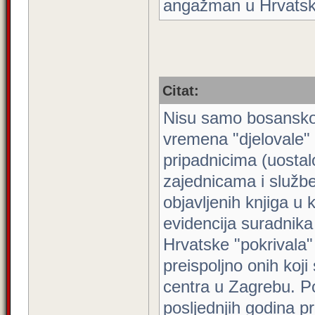
angažman u Hrvatsk
Citat:
Nisu samo bosansko
vremena "djelovale" 
pripadnicima (uostal
zajednicama i službe
objavljenih knjiga u 
evidencija suradnika
Hrvatske "pokrivala" 
preispoljno onih koji
centra u Zagrebu. Po
posljednjih godina p