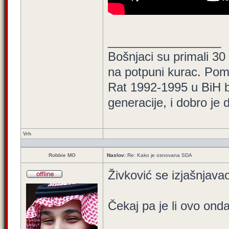
_________________
Bošnjaci su primali 30
na potpuni kurac. Pom
Rat 1992-1995 u BiH bi
generacije, i dobro je
Vrh
Robbie MO
Naslov:
Re: Kako je osnovana SDA
Živković se izjašnjav
Čekaj pa je li ovo onda