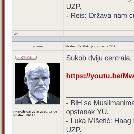
UZP.
- Reis: Država nam cu
Vrh
novem
Naslov:
Re: Kako je osnovana SDA
Sukob dviju centrala.
https://youtu.be/M
_________________
- BiH se Muslimanima d
opstanak YU.
Pridružen/a:
27 lis 2010, 15:06
Postovi:
36147
- Luka Mišetić: Haag 
UZP.