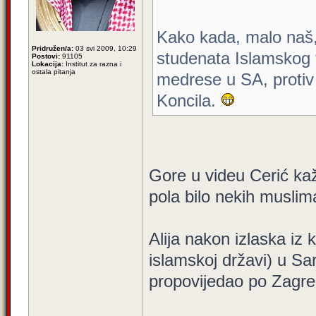
Kako kada, malo naš,
Pridružen/a:
03 svi 2009, 10:29
studenata Islamskog f
Postovi:
91105
Lokacija:
Institut za razna i
ostala pitanja
medrese u SA, protiv 
Koncila.
Gore u videu Cerić kaže
pola bilo nekih musli
Alija nakon izlaska iz 
islamskoj državi) u Sar
propovijedao po Zagr