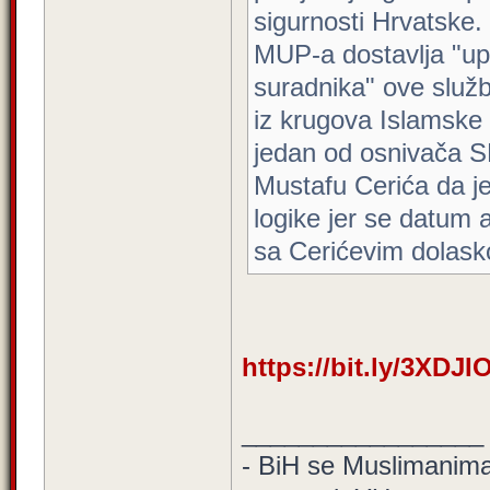
sigurnosti Hrvatske.
MUP-a dostavlja "upi
suradnika" ove služ
iz krugova Islamske 
jedan od osnivača S
Mustafu Cerića da je 
logike jer se datum 
sa Cerićevim dolas
https://bit.ly/3XDJI
_________________
- BiH se Muslimanima d