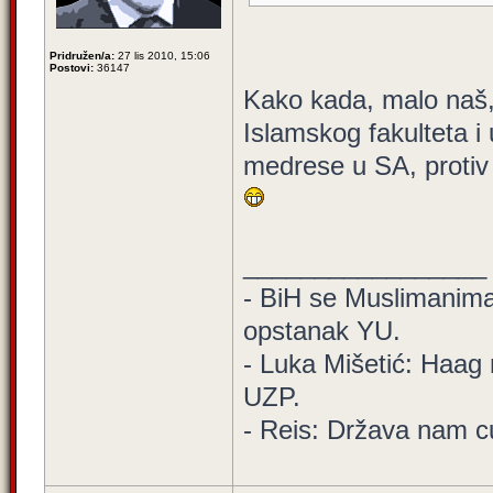
Pridružen/a:
27 lis 2010, 15:06
Postovi:
36147
Kako kada, malo naš,
Islamskog fakulteta i
medrese u SA, protiv A
_________________
- BiH se Muslimanima d
opstanak YU.
- Luka Mišetić: Haag 
UZP.
- Reis: Država nam cu