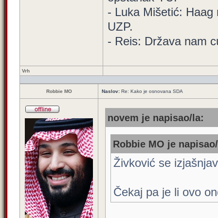
- Luka Mišetić: Haag 
UZP.
- Reis: Država nam cu
Vrh
Robbie MO
Naslov:
Re: Kako je osnovana SDA
novem je napisao/la:
Robbie MO je napisao/
Živković se izjašnj
Čekaj pa je li ovo on