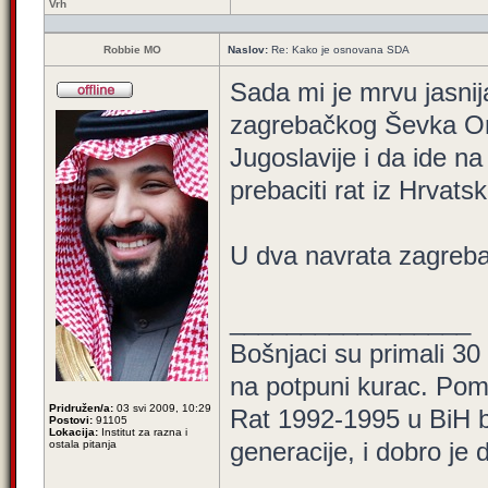
Vrh
Robbie MO
Naslov:
Re: Kako je osnovana SDA
Sada mi je mrvu jasnij
zagrebačkog Ševka Ome
Jugoslavije i da ide n
prebaciti rat iz Hrvats
U dva navrata zagreba
_________________
Bošnjaci su primali 30
na potpuni kurac. Pom
Pridružen/a:
03 svi 2009, 10:29
Rat 1992-1995 u BiH bi
Postovi:
91105
Lokacija:
Institut za razna i
generacije, i dobro je
ostala pitanja