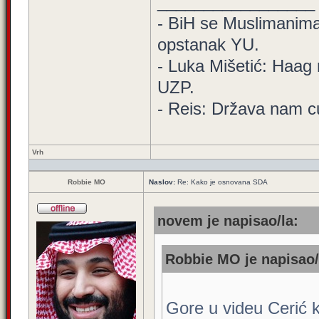
_________________
- BiH se Muslimanima d
opstanak YU.
- Luka Mišetić: Haag 
UZP.
- Reis: Država nam cu
Vrh
Robbie MO
Naslov:
Re: Kako je osnovana SDA
novem je napisao/la:
Robbie MO je napisao/
Gore u videu Cerić ka