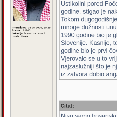
Ustikolini pored Foč
godine, stigao je nak
Tokom dugogodišnjeg
mnoge dužnosti unut
Pridružen/a:
03 svi 2009, 10:29
Postovi:
91105
1990 godine bio je g
Lokacija:
Institut za razna i
ostala pitanja
Slovenije. Kasnije, 
godine bio je prvi č
Vjerovalo se u to vr
najzaslužniji što je
iz zatvora dobio an
Citat:
Nisu samo bosansko