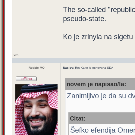
The so-called "republi
pseudo-state.
Ko je zrinyia na sigetu
Vrh
Robbie MO
Naslov:
Re: Kako je osnovana SDA
novem je napisao/la:
Zanimljivo je da su dv
Citat:
Šefko efendija Omer