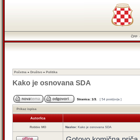
ČPP
Početna
»
Društvo
»
Politika
Kako je osnovana SDA
Stranica:
1
/
3
.
[ 54 post(ov)a ]
Prikaz ispisa
Autor/ica
Robbie MO
Naslov:
Kako je osnovana SDA
Gotovo komična priča 