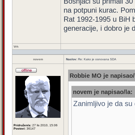
Bošnjaci su primali 30
na potpuni kurac. Pom
Rat 1992-1995 u BiH bi
generacije, i dobro je
Vrh
novem
Naslov:
Re: Kako je osnovana SDA
Robbie MO je napisao/
novem je napisao/la:
Zanimljivo je da su 
Pridružen/a:
27 lis 2010, 15:06
Postovi:
36147