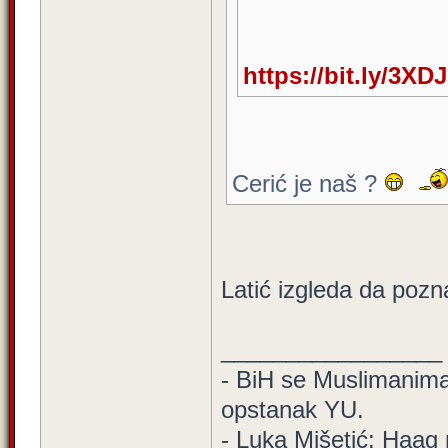
https://bit.ly/3XD
Cerić je naš ?
Latić izgleda da poz
_________________
- BiH se Muslimanima d
opstanak YU.
- Luka Mišetić: Haag 