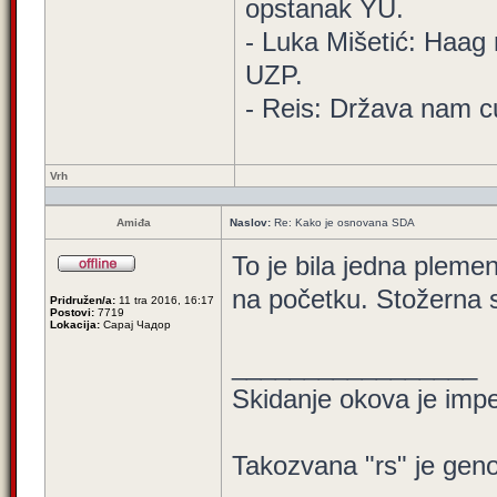
opstanak YU.
- Luka Mišetić: Haag 
UZP.
- Reis: Država nam cu
Vrh
Amiđa
Naslov:
Re: Kako je osnovana SDA
To je bila jedna plemeni
na početku. Stožerna 
Pridružen/a:
11 tra 2016, 16:17
Postovi:
7719
Lokacija:
Сарај Чадор
_________________
Skidanje okova je impe
Takozvana "rs" je geno