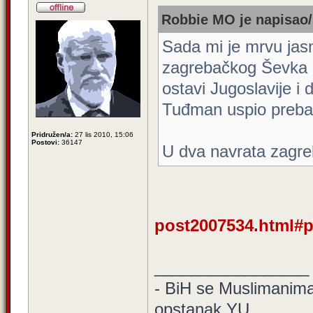
Robbie MO je napisao/
Sada mi je mrvu jasn
zagrebačkog Ševka O
ostavi Jugoslavije i
Tuđman uspio prebaci
Pridružen/a:
27 lis 2010, 15:06
Postovi:
36147
U dva navrata zagre
post2007534.html#
_________________
- BiH se Muslimanima d
opstanak YU.