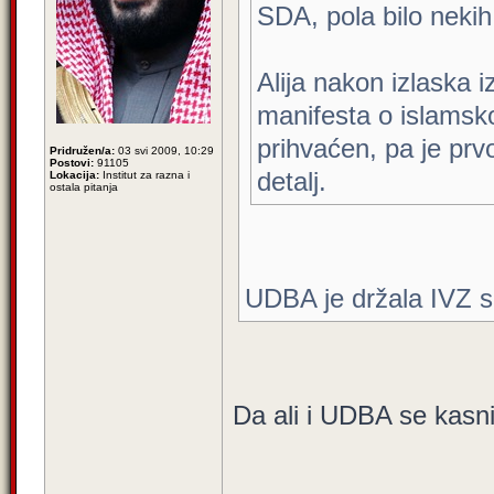
SDA, pola bilo neki
Alija nakon izlaska i
manifesta o islamsko
prihvaćen, pa je pr
Pridružen/a:
03 svi 2009, 10:29
Postovi:
91105
detalj.
Lokacija:
Institut za razna i
ostala pitanja
UDBA je držala IVZ s
Da ali i UDBA se kasnij
_________________