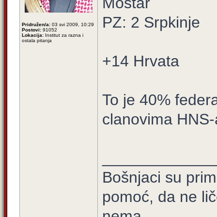
Mostar
PZ: 2 Srpkinje
Pridružen/a:
03 svi 2009, 10:29
Postovi:
91052
Lokacija:
Institut za razna i
ostala pitanja
+14 Hrvata
To je 40% fede
clanovima HNS-
_____________
Bošnjaci su prim
pomoć, da ne lič
nema.