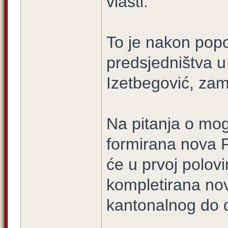
vlasti.
To je nakon pop
predsjedništva u
Izetbegović, za
Na pitanja o mog
formirana nova F
će u prvoj polovi
kompletirana nov
kantonalnog do 