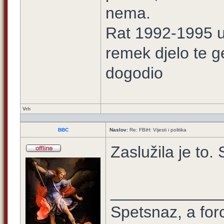
nema.
Rat 1992-1995 u 
remek djelo te g
dogodio
Vrh
BBC
Naslov:
Re: FBiH: Vijesti i politika
Zaslužila je to.
____________
Spetsnaz, a for