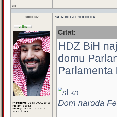
Vrh
Robbie MO
Naslov:
Re: FBiH: Vijesti i politika
Citat:
HDZ BiH naj
domu Parlam
Parlamenta 
Dom naroda Fed
Pridružen/a:
03 svi 2009, 10:29
Postovi:
91052
Lokacija:
Institut za razna i
ostala pitanja