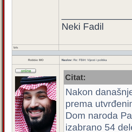
_____________
Neki Fadil
Vrh
Robbie MO
Naslov:
Re: FBiH: Vijesti i politika
Citat:
Nakon današnje
prema utvrđenim
Dom naroda Par
izabrano 54 del