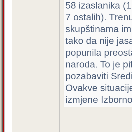
58 izaslanika (
7 ostalih). Tre
skupštinama im
tako da nije ja
popunila preost
naroda. To je pi
pozabaviti Sred
Ovakve situacij
izmjene Izborn
_____________