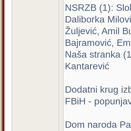
NSRZB (1): Slo
Daliborka Milovi
Žuljević, Amil 
Bajramović, Emi
Naša stranka (1
Kantarević
Dodatni krug iz
FBiH - popunja
Dom naroda Parl