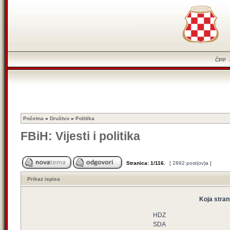
ČPP
Početna
»
Društvo
»
Politika
FBiH: Vijesti i politika
Stranica:
1
/
116
.
[ 2892 post(ov)a ]
Prikaz ispisa
Koja stran
HDZ
SDA