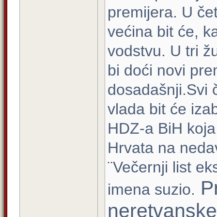
premijera. U čet
većina bit će, 
vodstvu. U tri ž
bi doći novi pre
dosadašnji.Svi č
vlada bit će iza
HDZ-a BiH koja 
Hrvata na neda
¨Večernji list e
Pr
imena suzio.
neretvanske 