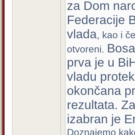
za Dom nar
Federacije B
vlada
, kao i č
Bosa
otvoreni.
prva je u Bi
vladu protek
okončana pr
rezultata. Z
izabran je 
Doznajemo kak