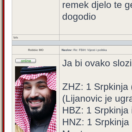
remek djelo te g
dogodio
Vrh
Robbie MO
Naslov:
Re: FBiH: Vijesti i politika
Ja bi ovako sloz
ZHZ: 1 Srpkinja
(Lijanovic je ug
HBZ: 1 Srpkinja 
HNZ: 1 Srpkinja 