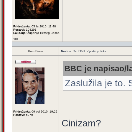
Pridružen/a:
05 lis 2010, 11:48
Postovi:
108291
Lokacija:
Županija Herceg-Bosna
Vrh
Kum Bečo
Naslov:
Re: FBiH: Vijesti i politika
BBC je napisao/l
Zaslužila je to.
Pridružen/a:
09 vel 2010, 19:22
Postovi:
5970
Cinizam?