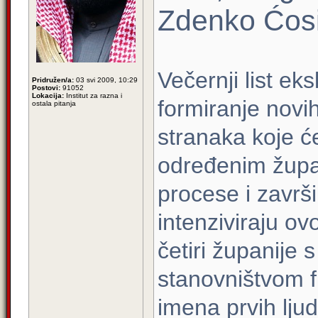
Zdenko Ćos
Večernji list ek
Pridružen/a:
03 svi 2009, 10:29
Postovi:
91052
Lokacija:
Institut za razna i
formiranje novi
ostala pitanja
stranaka koje će
određenim župan
procese i završ
intenziviraju o
četiri županije 
stanovništvom fi
imena prvih lju