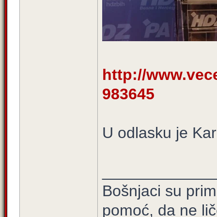
http://www.vece
983645
U odlasku je Kar
_____________
Bošnjaci su prim
pomoć, da ne lič