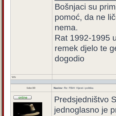
Bošnjaci su prim
pomoć, da ne lič
nema.
Rat 1992-1995 u 
remek djelo te g
dogodio
Vrh
lider30
Naslov:
Re: FBiH: Vijesti i politika
Predsjedništvo 
jednoglasno je pr