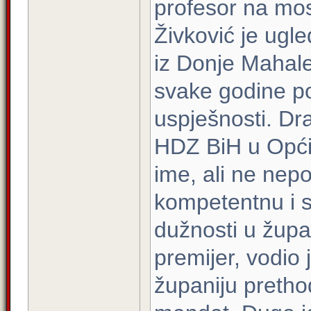
profesor na mos
Živković je ugl
iz Donje Mahale
svake godine p
uspješnosti. Dr
HDZ BiH u Opći
ime, ali ne nepo
kompetentnu i s
dužnosti u župan
premijer, vodi
županiju prethod