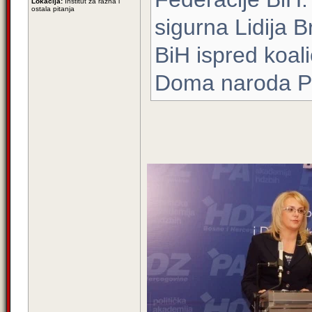
Lokacija:
Institut za razna i
ostala pitanja
sigurna Lidija 
BiH ispred koali
Doma naroda P