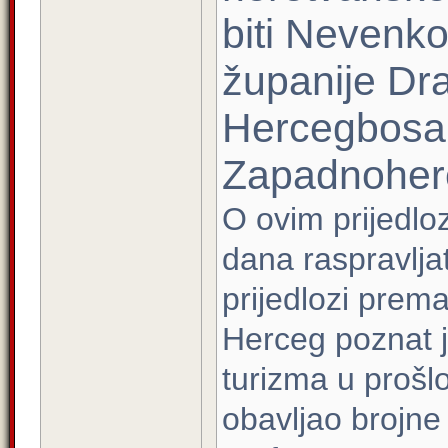
biti Nevenk
županije Dra
Hercegbosan
Zapadnoher
O ovim prijedloz
dana raspravljat
prijedlozi prem
Herceg poznat je
turizma u prošl
obavljao brojne