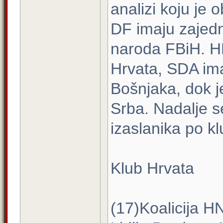
analizi koju je 
DF imaju zajed
naroda FBiH. H
Hrvata, SDA ima
Bošnjaka, dok 
Srba. Nadalje s
izaslanika po k
Klub Hrvata
(17)Koalicija 