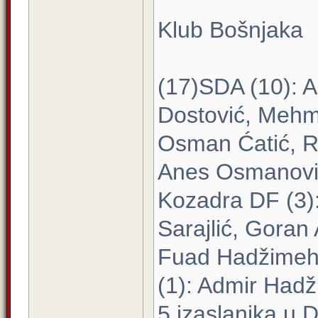
Klub Bošnjaka
(17)SDA (10): A
Dostović, Mehm
Osman Ćatić, Re
Anes Osmanovi
Kozadra DF (3):
Sarajlić, Goran 
Fuad Hadžimeh
(1): Admir Hadž
5 izaslanika u