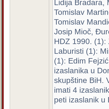
Lidija Bradara, 
Tomislav Martin
Tomislav Mandić
Josip Mioč, Đur
HDZ 1990. (1): 
Laburisti (1): 
(1): Edim Fejzić
izaslanika u D
skupštine BiH. 
imati 4 izaslani
peti izaslanik 