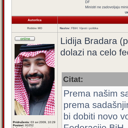
DF
Ministri ne zadovoljaju mi
Uk
Autor/ica
Robbie MO
Naslov:
FBiH: Vijesti i politika
Lidija Bradara 
dolazi na celo 
Citat:
Prema našim saz
prema sadašnji
bi dobiti novo
Pridružen/a:
03 svi 2009, 10:29
Federacije BiH.
Postovi:
91052