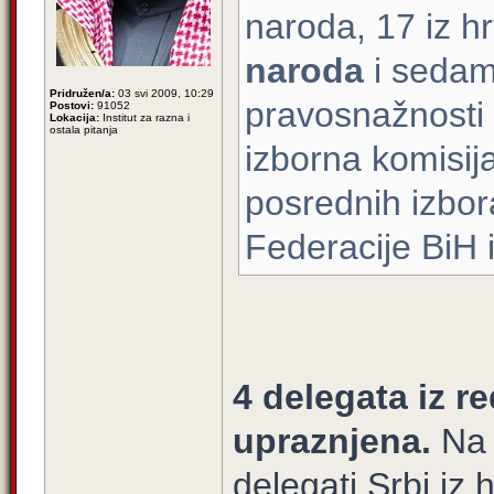
naroda, 17 iz h
naroda
i sedam 
Pridružen/a:
03 svi 2009, 10:29
pravosnažnosti 
Postovi:
91052
Lokacija:
Institut za razna i
ostala pitanja
izborna komisija
posrednih izbo
Federacije BiH i
4 delegata iz r
upraznjena.
Na t
delegati Srbi iz 