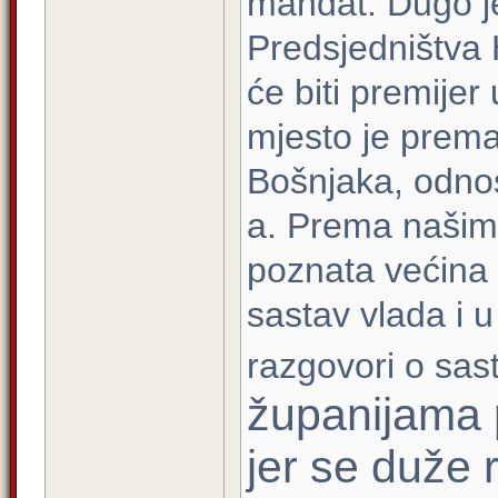
mandat. Dugo je 
Predsjedništva 
će biti premijer
mjesto je prem
Bošnjaka, odno
a. Prema našim 
poznata većina 
sastav vlada i 
razgovori o sast
županijama p
jer se duže 