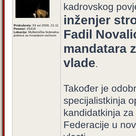
kadrovskog povj
inženjer str
Pridružen/a:
03 svi 2009, 21:11
Postovi:
25416
Fadil Noval
Lokacija:
Multietnička federalna
jedinica sa hrvatskom većinom
mandatara z
vlade
.
Također je odob
specijalistkinja 
kandidatkinja za
Federacije u no