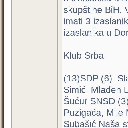
skupštine BiH. 
imati 3 izaslan
izaslanika u Do
Klub Srba
(13)SDP (6): Sl
Simić, Mladen L
Šućur SNSD (3):
Puzigaća, Mile
Subašić Naša st