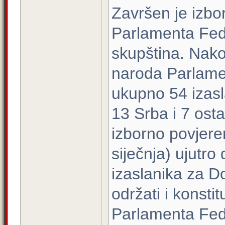
Završen je izbo
Parlamenta Fede
skupština. Nak
naroda Parlame
ukupno 54 izasl
13 Srba i 7 ost
izborno povjere
siječnja) ujutro
izaslanika za D
održati i konst
Parlamenta Fed