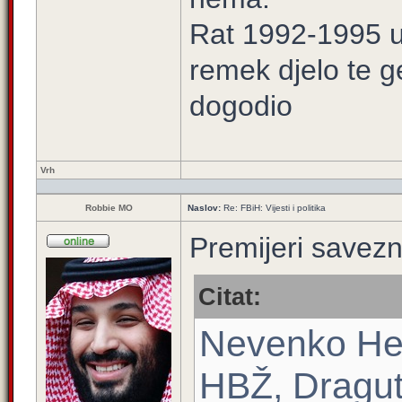
Rat 1992-1995 u 
remek djelo te g
dogodio
Vrh
Robbie MO
Naslov:
Re: FBiH: Vijesti i politika
Premijeri savezn
Citat:
Nevenko He
HBŽ, Dragut