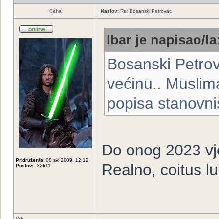
Ceha
Naslov:
Re: Bosanski Petrovac
Ibar je napisao/la
Bosanski Petro
većinu.. Muslima
popisa stanovni
Do onog 2023 vje
Pridružen/a:
08 svi 2009, 12:12
Realno, coitus l
Postovi:
32611
Vrh