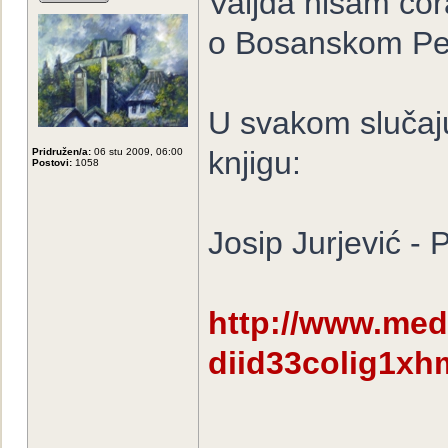
Valjda nisam ćora
o Bosanskom Pe
U svakom slučaju
knjigu:
Pridružen/a:
06 stu 2009, 06:00
Postovi:
1058
Josip Jurjević -
http://www.med
diid33colig1xh