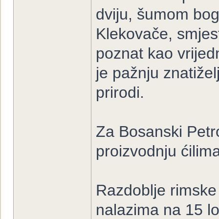
dviju, šumom boga
Klekovače, smjest
poznat kao vrijed
je pažnju znatižel
prirodi.
Za Bosanski Petr
proizvodnju ćilima
Razdoblje rimske
nalazima na 15 lo