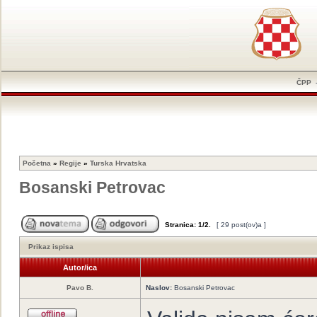
ČPP
Početna
»
Regije
»
Turska Hrvatska
Bosanski Petrovac
Stranica:
1
/
2
.
[ 29 post(ov)a ]
Prikaz ispisa
Autor/ica
Pavo B.
Naslov:
Bosanski Petrovac