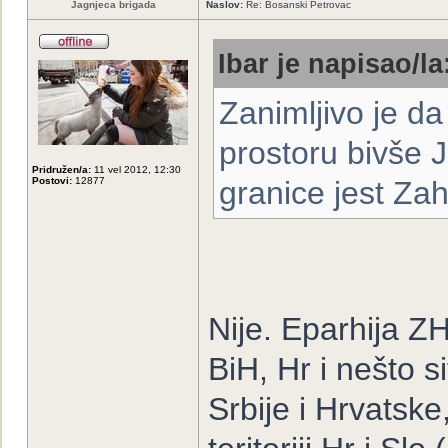
Jagnjeca brigada
Naslov:
Re: Bosanski Petrovac
Ibar je napisao/la
Zanimljivo je d
prostoru bivše J
Pridružen/a:
11 vel 2012, 12:30
Postovi:
12877
granice jest Z
Nije. Eparhija ZH
BiH, Hr i nešto s
Srbije i Hrvatsk