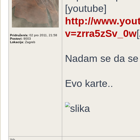
[youtube]
http://www.you
v=zrra5zSv_0w
Pridružen/a:
02 pro 2011, 21:58
Postovi:
9003
Lokacija:
Zagreb
Nadam se da se s
Evo karte..
Vrh