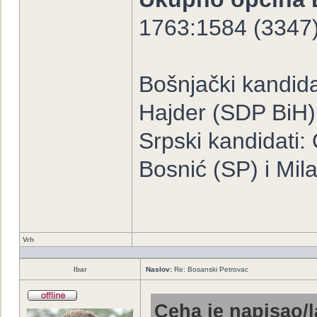
1763:1584 (3347
Bošnjački kandida
Hajder (SDP BiH)
Srpski kandidati
Bosnić (SP) i Mil
Vrh
Ibar
Naslov:
Re: Bosanski Petrovac
Ceha je napisao/l