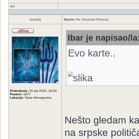
Vrh
Sandalj
Naslov:
Re: Bosanski Petrovac
Ibar je napisao/la
Evo karte..
Pridružen/a:
15 srp 2010, 16:04
Postovi:
1877
Lokacija:
Stara Hercegovina
Nešto gledam kar
na srpske politi