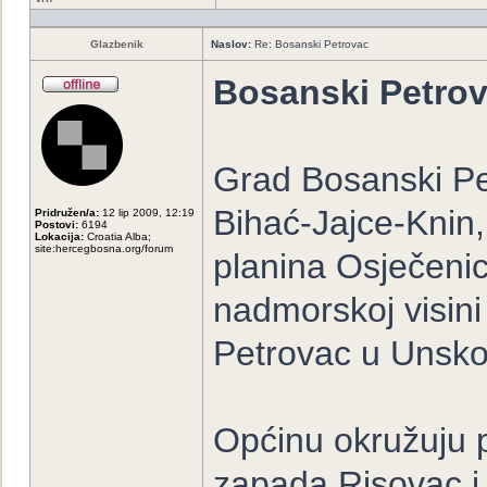
Glazbenik
Naslov:
Re: Bosanski Petrovac
Bosanski Petro
Grad Bosanski Pe
Bihać-Jajce-Knin
Pridružen/a:
12 lip 2009, 12:19
Postovi:
6194
Lokacija:
Croatia Alba;
site:hercegbosna.org/forum
planina Osječeni
nadmorskoj visini
Petrovac u Unsk
Općinu okružuju 
zapada Risovac i 