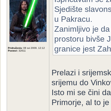
Sjedište slavon
u Pakracu.
Zanimljivo je d
prostoru bivše J
granice jest Z
Pridružen/a:
08 svi 2009, 12:12
Postovi:
32611
Prelazi i srijem
srijemu do Vinkov
Isto mi se čini d
Primorje, al to j