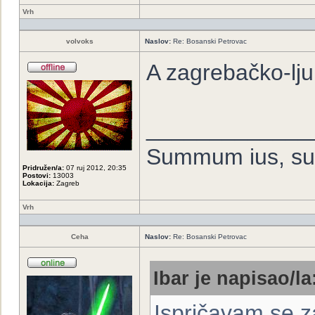
Vrh
volvoks
Naslov:
Re: Bosanski Petrovac
A zagrebačko-ljub
_____________
Summum ius, su
Pridružen/a:
07 ruj 2012, 20:35
Postovi:
13003
Lokacija:
Zagreb
Vrh
Ceha
Naslov:
Re: Bosanski Petrovac
Ibar je napisao/la
Ispričavam se za