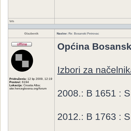
Vrh
Glazbenik
Naslov:
Re: Bosanski Petrovac
Općina Bosansk
Izbori za načelni
Pridružen/a:
12 lip 2009, 12:19
Postovi:
6194
Lokacija:
Croatia Alba;
site:hercegbosna.org/forum
2008.: B 1651 : 
2012.: B 1763 : 