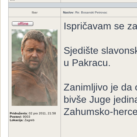
Ibar
Naslov:
Re: Bosanski Petrovac
Ispričavam se za
Sjedište slavons
u Pakracu.
Zanimljivo je da
bivše Juge jedina
Zahumsko-herc
Pridružen/a:
02 pro 2011, 21:58
Postovi:
9003
Lokacija:
Zagreb