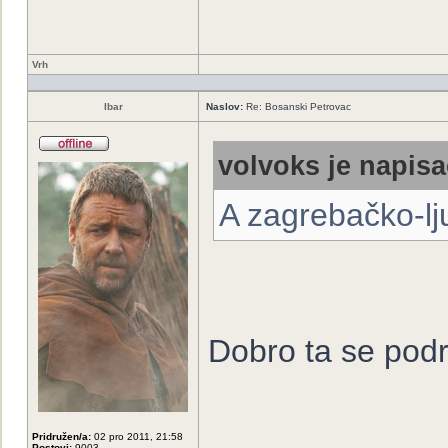
Vrh
Ibar
Naslov:
Re: Bosanski Petrovac
volvoks je napisa
A zagrebačko-lju
Dobro ta se pod
Pridružen/a:
02 pro 2011, 21:58
Postovi:
9003