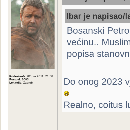
Ibar je napisao/l
Bosanski Petro
većinu.. Muslim
popisa stanovni
Pridružen/a:
02 pro 2011, 21:58
Do onog 2023 vj
Postovi:
9003
Lokacija:
Zagreb
Realno, coitus l