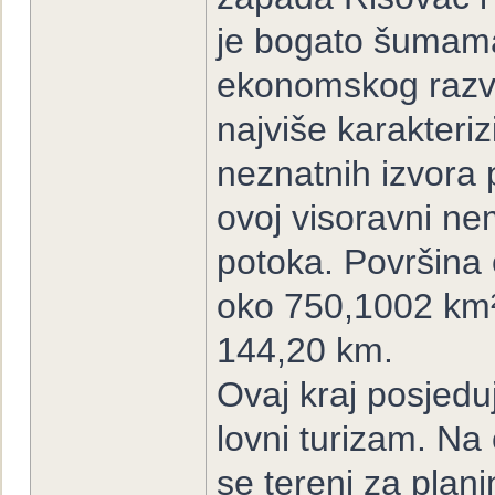
je bogato šumama
ekonomskog razv
najviše karakteriz
neznatnih izvora
ovoj visoravni nem
potoka. Površina 
oko 750,1002 km²
144,20 km.
Ovaj kraj posjeduj
lovni turizam. N
se tereni za plani