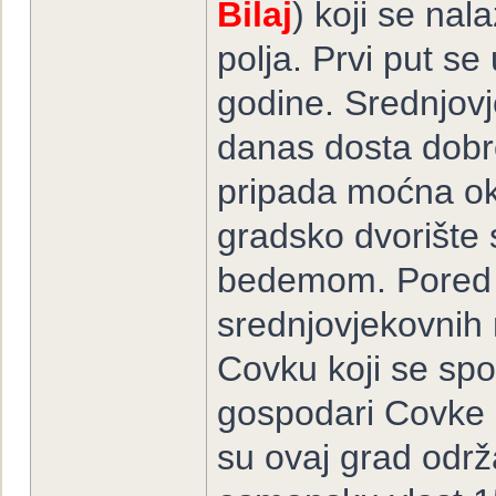
Bilaj
) koji se nal
polja. Prvi put s
godine. Srednjovj
danas dosta dobro
pripada moćna ok
gradsko dvorište
bedemom. Pored ku
srednjovjekovnih 
Covku koji se spom
gospodari Covke bi
su ovaj grad odr