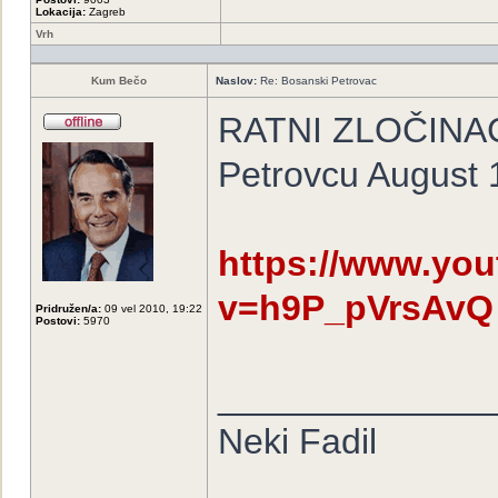
Lokacija:
Zagreb
Vrh
Kum Bečo
Naslov:
Re: Bosanski Petrovac
RATNI ZLOČINAC 
Petrovcu August 12
https://www.yo
v=h9P_pVrsAvQ
Pridružen/a:
09 vel 2010, 19:22
Postovi:
5970
______________
Neki Fadil