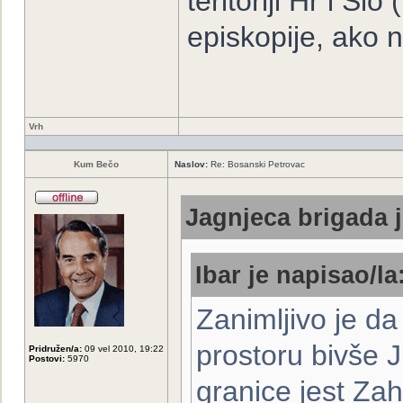
teritoriji Hr i Sl
episkopije, ako 
Vrh
Kum Bečo
Naslov:
Re: Bosanski Petrovac
Jagnjeca brigada j
Ibar je napisao/la
Zanimljivo je da
prostoru bivše J
Pridružen/a:
09 vel 2010, 19:22
Postovi:
5970
granice jest Z