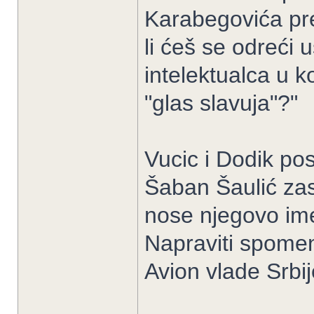
Karabegovića pre
li ćeš se odreći
intelektualca u 
"glas slavuja"?"
Vucic i Dodik pos
Šaban Šaulić zas
nose njegovo ime
Napraviti spomen
Avion vlade Srbij