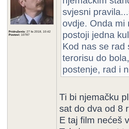
njemackim stand
svjesni pravila..
ovdje. Onda mi 
postoji jedna ku
Pridružen/a:
27 lis 2018, 10:42
Postovi:
10787
Kod nas se rad 
terorisu do bola
postenje, rad i
Ti bi njemačku pl
sat do dva od 8 r
E taj film nećeš 