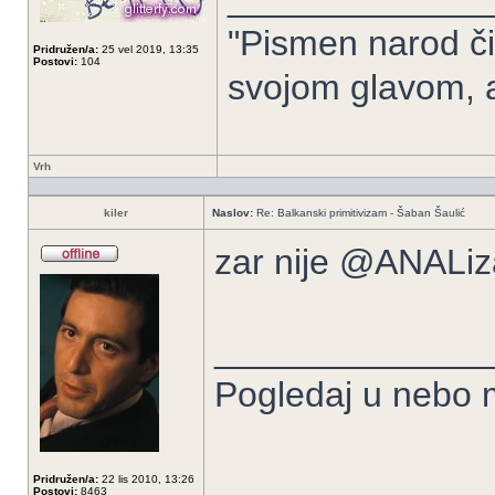
"Pismen narod či
Pridružen/a:
25 vel 2019, 13:35
Postovi:
104
svojom glavom, 
Vrh
kiler
Naslov:
Re: Balkanski primitivizam - Šaban Šaulić
zar nije @ANALi
______________
Pogledaj u nebo m
Pridružen/a:
22 lis 2010, 13:26
Postovi:
8463