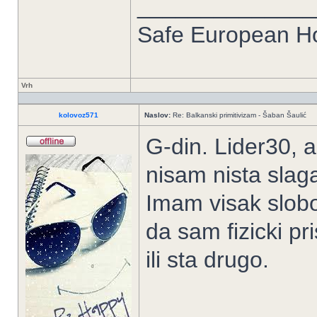
______________
Safe European 
Vrh
kolovoz571
Naslov:
Re: Balkanski primitivizam - Šaban Šaulić
G-din. Lider30, a
nisam nista sla
Imam visak slobo
da sam fizicki p
ili sta drugo.
_____________