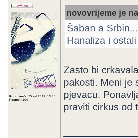
novovrijeme je na
Šaban a Srbin...
Hanaliza i osta
Zasto bi crkaval
pakosti. Meni je
pjevacu. Ponavlja
Pridružen/a:
25 vel 2019, 13:35
Postovi:
104
praviti cirkus od 
_____________