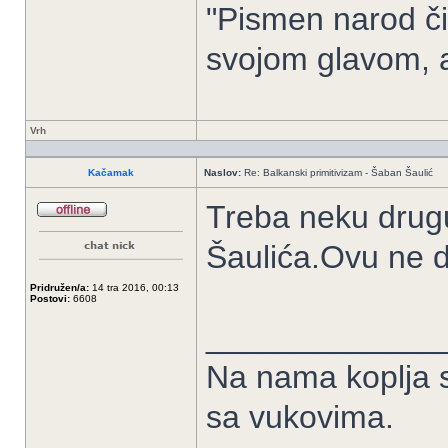
"Pismen narod či
svojom glavom, 
Vrh
Kačamak
Naslov:
Re: Balkanski primitivizam - Šaban Šaulić
Treba neku drugu
Šaulića.Ovu ne di
Pridružen/a:
14 tra 2016, 00:13
Postovi:
6608
_____________
Na nama koplja se
sa vukovima.