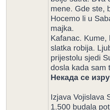
mene. Gde ste, b
Hocemo li u Saba
majka.
Kafanac. Kume, br
slatka robija. L
prijestolu sjedi S
dosla kada sam te
Некада се изру
Izjava Vojislava 
1.500 budala potp