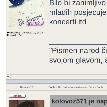
Bilo bi zanimljiv
mladih posjecuje 
koncerti itd.
Pridružen/a:
25 vel 2019, 13:35
Postovi:
104
_____________
"Pismen narod či
svojom glavom, 
Vrh
Graničar18
Naslov:
Re: Balkanski primitivizam - Šaban Šaulić
kolovoz571 je nap