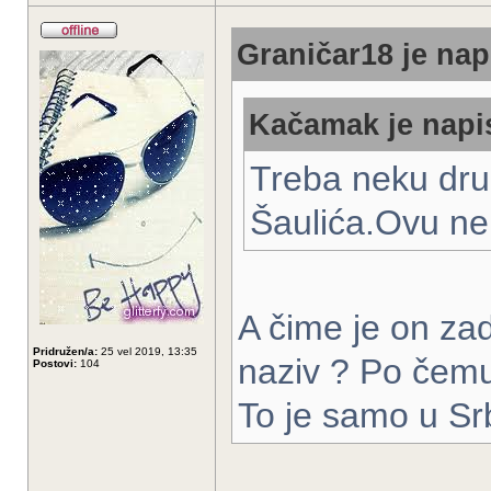
Graničar18 je nap
Kačamak je napis
Treba neku dru
Šaulića.Ovu ne 
A čime je on zad
Pridružen/a:
25 vel 2019, 13:35
naziv ? Po čemu 
Postovi:
104
To je samo u Srb