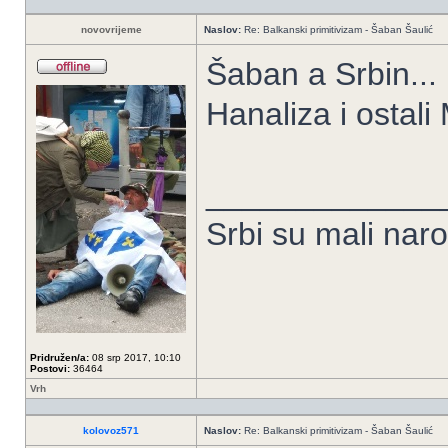
novovrijeme
Naslov:
Re: Balkanski primitivizam - Šaban Šaulić
Šaban a Srbin...
Hanaliza i ostal
_____________
Srbi su mali nar
Pridružen/a:
08 srp 2017, 10:10
Postovi:
36464
Vrh
kolovoz571
Naslov:
Re: Balkanski primitivizam - Šaban Šaulić