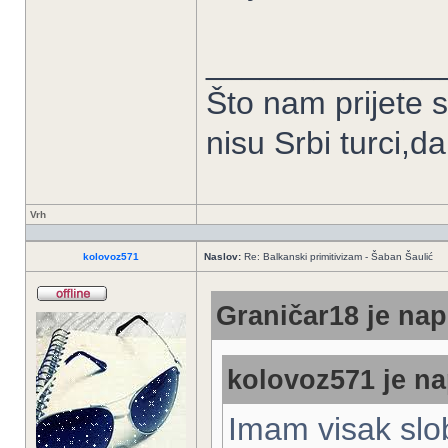
_____________
Što nam prijete 
nisu Srbi turci,d
Vrh
kolovoz571
Naslov:
Re: Balkanski primitivizam - Šaban Šaulić
Graničar18 je nap
kolovoz571 je na
Imam visak slo