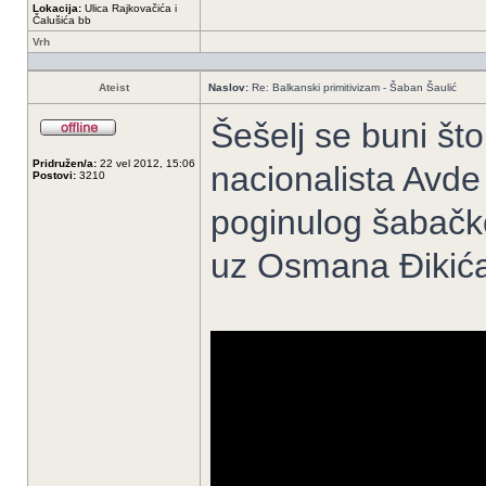
Lokacija:
Ulica Rajkovačića i
Čalušića bb
Vrh
Ateist
Naslov:
Re: Balkanski primitivizam - Šaban Šaulić
Šešelj se buni št
Pridružen/a:
22 vel 2012, 15:06
nacionalista Avd
Postovi:
3210
poginulog šabačk
uz Osmana Đikića,