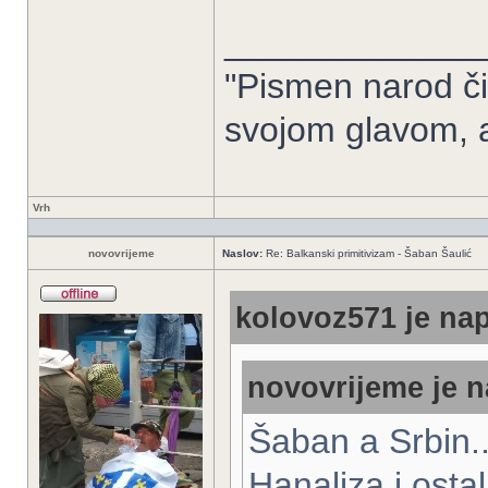
_____________
"Pismen narod či
svojom glavom, 
Vrh
novovrijeme
Naslov:
Re: Balkanski primitivizam - Šaban Šaulić
kolovoz571 je nap
novovrijeme je n
Šaban a Srbin..
Hanaliza i osta