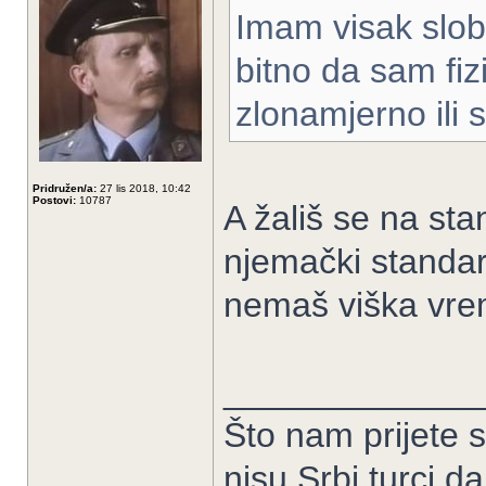
Imam visak slob
bitno da sam fiz
zlonamjerno ili 
Pridružen/a:
27 lis 2018, 10:42
Postovi:
10787
A žališ se na stan
njemački standar
nemaš viška vre
_____________
Što nam prijete 
nisu Srbi turci,d