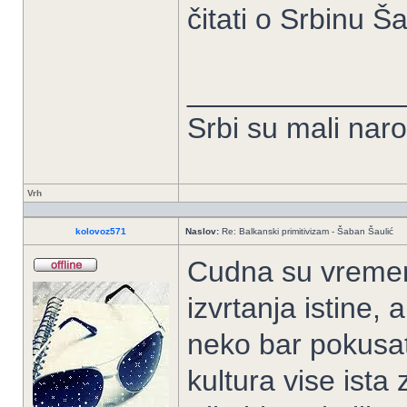
čitati o Srbinu Š
_____________
Srbi su mali nar
Vrh
kolovoz571
Naslov:
Re: Balkanski primitivizam - Šaban Šaulić
Cudna su vremen
izvrtanja istine, 
neko bar pokusati
kultura vise ist