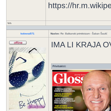
https://hr.m.wiki
Vrh
kolovoz571
Naslov:
Re: Balkanski primitivizam - Šaban Šaulić
IMA LI KRAJA 
Privitak/ci: