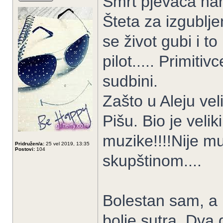
Smrt pjevača nar
Šteta za izgubljen
se život gubi i t
pilot..... Primiti
sudbini.
Zašto u Aleju vel
Pišu. Bio je velik
muzike!!!!Nije mu
Pridružen/a:
25 vel 2019, 13:35
Postovi:
104
skupštinom....
Bolestan sam, a n
bolje sutra. Dva