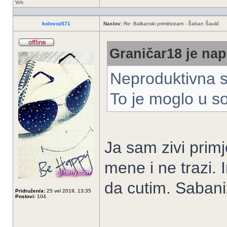
Vrh
kolovoz571
Naslov:
Re: Balkanski primitivizam - Šaban Šaulić
Graničar18 je nap
Neproduktivna si
To je moglo u so
Ja sam zivi primj
mene i ne trazi
da cutim. Sabani
Pridružen/a:
25 vel 2019, 13:35
Postovi:
104