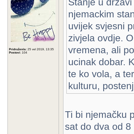
Stanje u drzavi
njemackim stan
uvijek svjesni p
zivjela ovdje. 
vremena, ali po
Pridružen/a:
25 vel 2019, 13:35
Postovi:
104
ucinak dobar. 
te ko vola, a te
kulturu, posten
Ti bi njemačku p
sat do dva od 8 