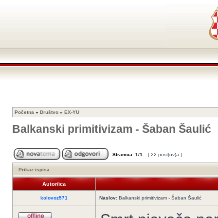
Početna
»
Društvo
»
EX-YU
Balkanski primitivizam - Šaban Šaulić
Stranica:
1
/
1
.
[ 22 post(ov)a ]
Prikaz ispisa
Autor/ica
kolovoz571
Naslov:
Balkanski primitivizam - Šaban Šaulić