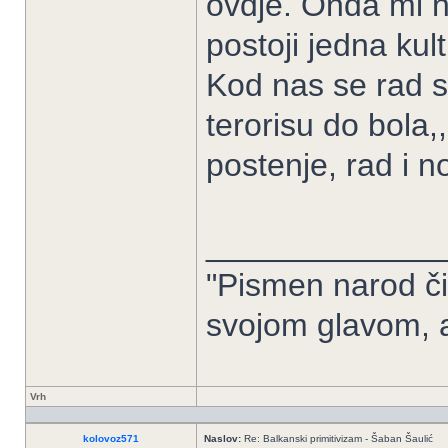
ovdje. Onda mi n
postoji jedna ku
Kod nas se rad s
terorisu do bola,
postenje, rad i 
_____________
"Pismen narod či
svojom glavom, 
Vrh
kolovoz571
Naslov:
Re: Balkanski primitivizam - Šaban Šaulić