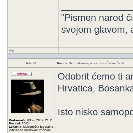
_____________
"Pismen narod či
svojom glavom, 
Vrh
lider30
Naslov:
Re: Balkanski primitivizam - Šaban Šaulić
Odobrit ćemo ti an
Hrvatica, Bosank
Isto nisko samopo
Pridružen/a:
03 svi 2009, 21:11
Postovi:
25424
Lokacija:
Multietnička federalna
jedinica sa hrvatskom većinom