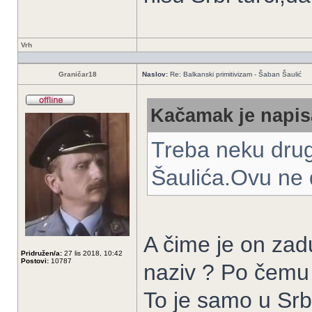
Vrh
Graničar18
Naslov:
Re: Balkanski primitivizam - Šaban Šaulić
Kačamak je napis
Treba neku drug
Šaulića.Ovu ne d
A čime je on zadu
Pridružen/a:
27 lis 2018, 10:42
Postovi:
10787
naziv ? Po čemu 
To je samo u Srbi