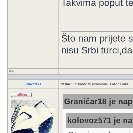
Takvima poput te
_____________
Što nam prijete 
nisu Srbi turci,d
Vrh
kolovoz571
Naslov:
Re: Balkanski primitivizam - Šaban Šaulić
Graničar18 je nap
kolovoz571 je na