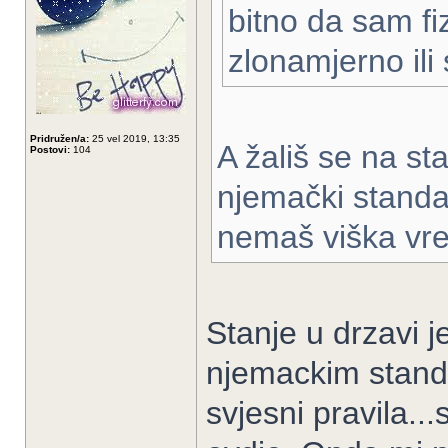
bitno da sam fi
zlonamjerno ili
Pridružen/a:
25 vel 2019, 13:35
A žališ se na sta
Postovi:
104
njemački standar
nemaš viška vr
Stanje u drzavi j
njemackim standa
svjesni pravila...