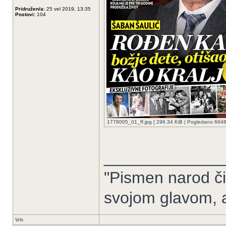
Pridružen/a:
25 vel 2019, 13:35
Postovi:
104
1778005_01_ff.jpg [ 296.34 KiB | Pogledano 6648 
_____________
"Pismen narod či
svojom glavom, 
Vrh