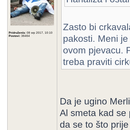
Zasto bi crkava
Pridružen/a:
08 srp 2017, 10:10
pakosti. Meni je
Postovi:
36464
ovom pjevacu. Po
treba praviti cir
Da je ugino Merli
Al smeta kad se 
da se to što pri