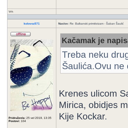
Vrh
kolovoz571
Naslov:
Re: Balkanski primitivizam - Šaban Šaulić
Kačamak je napis
Treba neku drug
Šaulića.Ovu ne d
Krenes ulicom Sa
Mirica, obidjes m
Kije Kockar.
Pridružen/a:
25 vel 2019, 13:35
Postovi:
104