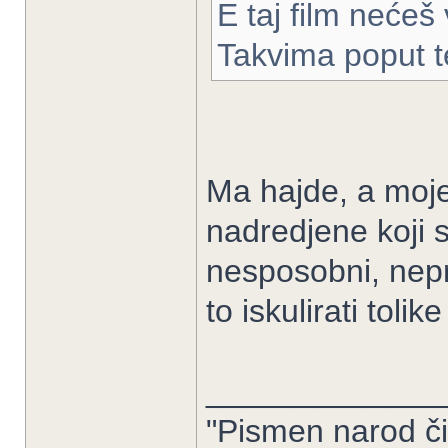
E taj film nećeš 
Takvima poput t
Ma hajde, a moj
nadredjene koji s
nesposobni, nepro
to iskulirati tolik
_____________
"Pismen narod či