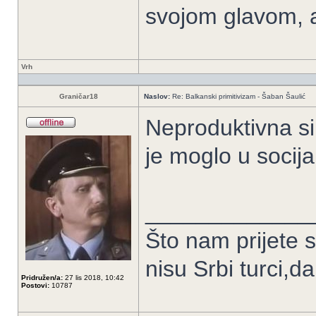
svojom glavom, 
Vrh
Graničar18
Naslov:
Re: Balkanski primitivizam - Šaban Šaulić
Neproduktivna si 
je moglo u socija
_____________
Što nam prijete 
nisu Srbi turci,d
Pridružen/a:
27 lis 2018, 10:42
Postovi:
10787