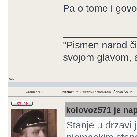
Pa o tome i govo
_____________
"Pismen narod či
svojom glavom, 
Vrh
Graničar18
Naslov:
Re: Balkanski primitivizam - Šaban Šaulić
kolovoz571 je nap
Stanje u drzavi 