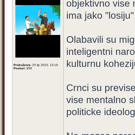
objektivno vis
ima jako "losiju"
Olabavili su mig
inteligentni naro
kulturnu kohezij
Pridružen/a:
25 lip 2023, 13:19
Postovi:
858
Crnci su previse 
vise mentalno s
politicke ideologi