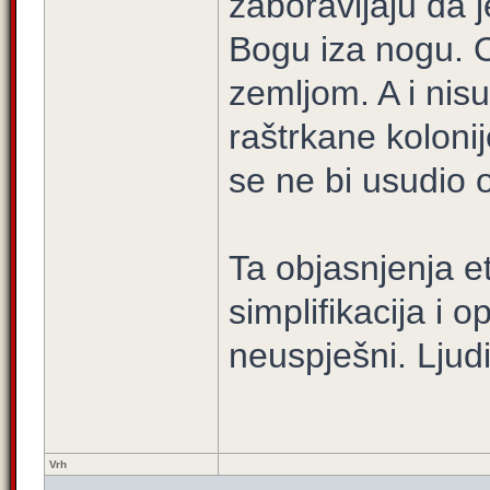
zaboravljaju da j
Bogu iza nogu. O
zemljom. A i nisu
raštrkane kolonij
se ne bi usudio o
Ta objasnjenja et
simplifikacija i 
neuspješni. Ljudi
Vrh