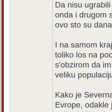
Da nisu ugrabil
onda i drugom s
ovo sto su dana
I na samom kraju
toliko los na poc
s'obzirom da im
veliku populacij
Kako je Severna
Evrope, odakle j