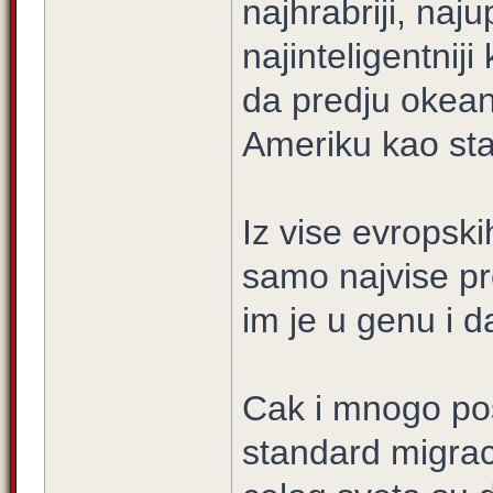
najhrabriji, naju
najinteligentniji
da predju okean
Ameriku kao sta
Iz vise evropski
samo najvise pred
im je u genu i 
Cak i mnogo pos
standard migracij