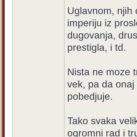
Uglavnom, njih 
imperiju iz pros
dugovanja, drust
prestigla, i td.
Nista ne moze tr
vek, pa da onaj 
pobedjuje.
Tako svaka veli
ogromni rad i tr