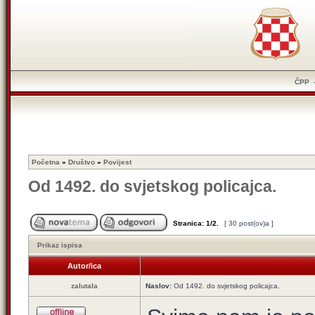
ČPP
Početna
»
Društvo
»
Povijest
Od 1492. do svjetskog policajca.
Stranica:
1
/
2
.
[ 30 post(ov)a ]
Prikaz ispisa
Autor/ica
zalutala
Naslov:
Od 1492. do svjetskog policajca.