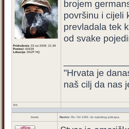
brojem germans
površinu i cijel
prevladala tek k
od svake pojedi
Pridružen/a:
03 svi 2009, 21:39
Postovi:
64439
Lokacija:
DAZP HQ
____________
"Hrvata je dana
naš cilj da nas j
Vrh
Imota
Naslov:
Re: Od 1492. do svjetskog policajca.