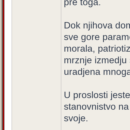
pre toga.
Dok njihova do
sve gore parame
morala, patrioti
mrznje izmedju 
uradjena mnoga s
U proslosti jeste
stanovnistvo na 
svoje.