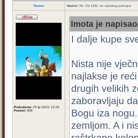
Hanma
Naslov:
Re: Od 1492. do svjetskog policajca.
Imota je napisao/
I dalje kupe sv
Nista nije vječ
najlakse je reći
drugih velikih 
zaboravljaju da
Pridružen/a:
25 lip 2023, 13:19
Bogu iza nogu. 
Postovi:
858
zemljom. A i nis
raštrkane koloni