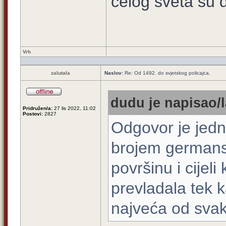
celog sveta su d
Vrh
zalutala
Naslov:
Re: Od 1492. do svjetskog policajca.
dudu je napisao/l
Pridružen/a:
27 lis 2022, 11:02
Postovi:
2827
Odgovor je jedn
brojem germans
površinu i cijel
prevladala tek k
najveća od svak