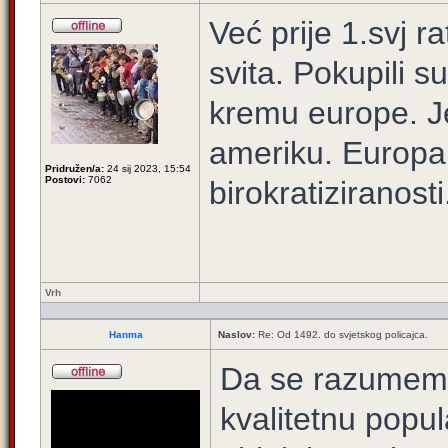
Već prije 1.svj r
svita. Pokupili 
kremu europe. Je
ameriku. Europa 
Pridružen/a:
24 sij 2023, 15:54
Postovi:
7062
birokratiziranosti
Vrh
Hanma
Naslov:
Re: Od 1492. do svjetskog policajca.
Da se razumemo
kvalitetnu popul