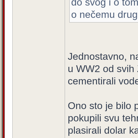
do svog i o tom
o nečemu dru
Jednostavno, na
u WW2 od svih Za
cementirali vode
Ono sto je bilo 
pokupili svu teh
plasirali dolar 