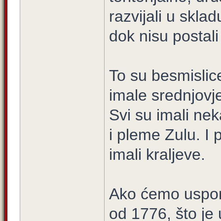
razvijali u skla
dok nisu postali
To su besmislice
imale srednjovj
Svi su imali nek
i pleme Zulu. I
imali kraljeve.
Ako ćemo uspor
od 1776, što je