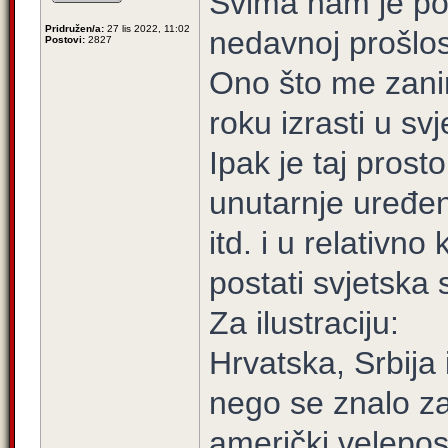
Svima nam je po
Pridružen/a:
27 lis 2022, 11:02
nedavnoj prošlost
Postovi:
2827
Ono što me zanim
roku izrasti u sv
Ipak je taj prosto
unutarnje uređen
itd. i u relativ
postati svjetska s
Za ilustraciju:
Hrvatska, Srbija 
nego se znalo z
američki veleposl