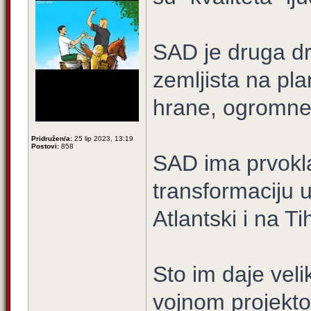
SAD je druga dr
zemljista na pl
hrane, ogromne r
Pridružen/a:
25 lip 2023, 13:19
Postovi:
858
SAD ima prvokla
transformaciju u
Atlantski i na T
Sto im daje vel
vojnom projektov