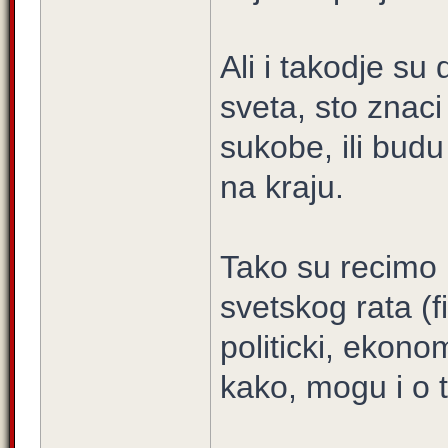
Ali i takodje su
sveta, sto znac
sukobe, ili budu
na kraju.
Tako su recimo p
svetskog rata (f
politicki, ekono
kako, mogu i o 