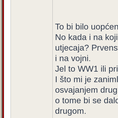
To bi bilo uopće
No kada i na koj
utjecaja? Prvens
i na vojni.
Jel to WW1 ili pr
I što mi je zaniml
osvajanjem drugih
o tome bi se da
drugom.