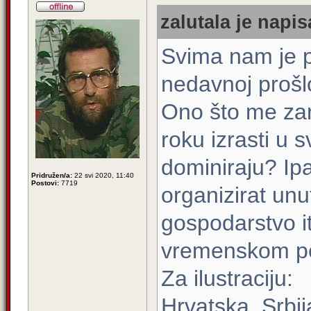
zalutala je napis
Svima nam je p
nedavnoj prošlos
Ono što me zan
roku izrasti u s
dominiraju? Ipak
Pridružen/a:
22 svi 2020, 11:40
Postovi:
7719
organizirat unu
gospodarstvo itd
vremenskom per
Za ilustraciju:
Hrvatska, Srbij