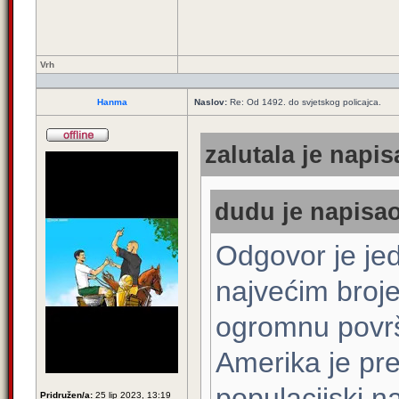
Vrh
Hanma
Naslov:
Re: Od 1492. do svjetskog policajca.
zalutala je napis
dudu je napisao
Odgovor je jed
najvećim broj
ogromnu površi
Amerika je pre
populacijski 
Pridružen/a:
25 lip 2023, 13:19