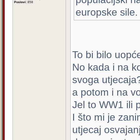
Postovi:
858
europske sile.
To bi bilo uopć
No kada i na ko
svoga utjecaja?
a potom i na vo
Jel to WW1 ili p
I što mi je zani
utjecaj osvajan