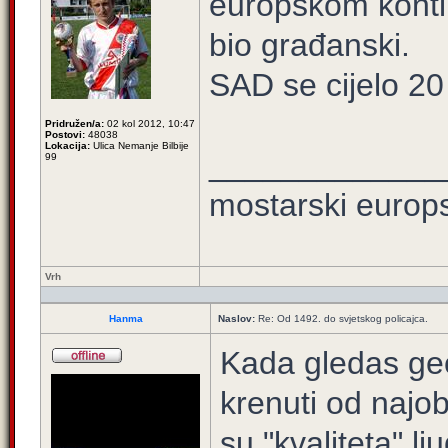
europskom kontin
bio građanski.
SAD se cijelo 20
Pridružen/a:
02 kol 2012, 10:47
Postovi:
48038
Lokacija:
Ulica Nemanje Bilbije
_____________
99
mostarski europ
Vrh
Hanma
Naslov:
Re: Od 1492. do svjetskog policajca.
Kada gledas geo
krenuti od najo
su "kvaliteta" lju