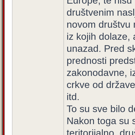
Europe, te nisu 
društvenim nas
novom društvu m
iz kojih dolaze,
unazad. Pred sk
prednosti preds
zakonodavne, iz
crkve od države
itd.
To su sve bilo de
Nakon toga su s
teritorijalno, d