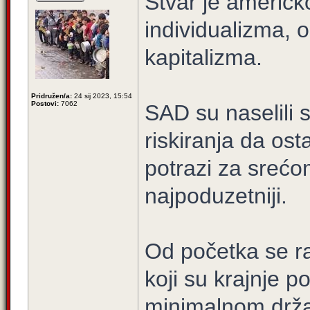
Stvar je američko
individualizma, 
kapitalizma.
Pridružen/a:
24 sij 2023, 15:54
Postovi:
7062
SAD su naselili sv
riskiranja da ost
potrazi za srećom
najpoduzetniji.
Od početka se raz
koji su krajnje 
minimalnom drža