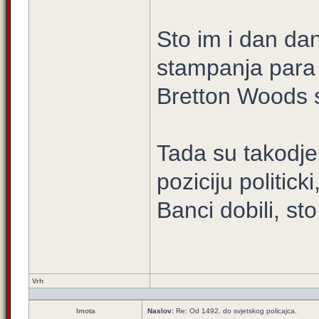
Sto im i dan d
stampanja para i
Bretton Woods 
Tada su takodje
poziciju politic
Banci dobili, st
Vrh
Imota
Naslov:
Re: Od 1492. do svjetskog policajca.