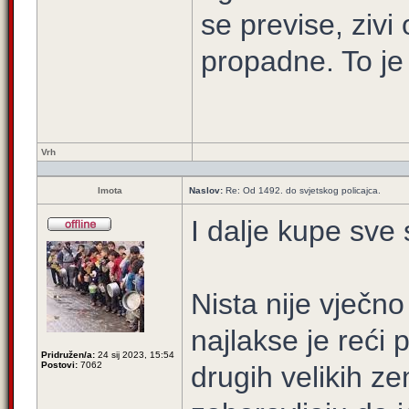
se previse, zivi 
propadne. To je
Vrh
Imota
Naslov:
Re: Od 1492. do svjetskog policajca.
I dalje kupe sve
Nista nije vječno
najlakse je reći 
Pridružen/a:
24 sij 2023, 15:54
Postovi:
7062
drugih velikih z