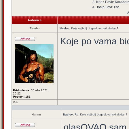
3. Knez Pavle Karađor
4. Josip Broz Tito
U
Autor/ica
Rambo
Naslov:
Koje najbolji Jugoslovenski vladar ?
Koje po vama bio
Pridružen/a:
05 ožu 2021,
20:22
Postovi:
181
Vrh
Haram
Naslov:
Re: Koje najbolji Jugoslovenski vladar ?
glasOVAO sam