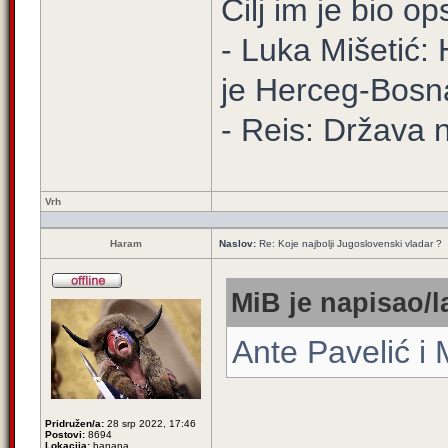
Cilj im je bio o
- Luka Mišetić: 
je Herceg-Bosn
- Reis: Država 
Vrh
Haram
Naslov:
Re: Koje najbolji Jugoslovenski vladar ?
MiB je napisao/l
Ante Pavelić i
Pridružen/a:
28 srp 2022, 17:46
Postovi:
8694
Lokacija:
banana