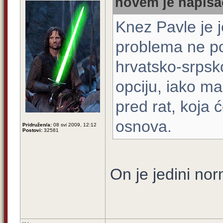
novem je napisao
Knez Pavle je j
problema ne po
hrvatsko-srpsk
opciju, iako ma
pred rat, koja 
osnova.
Pridružen/a:
08 svi 2009, 12:12
Postovi:
32581
On je jedini no