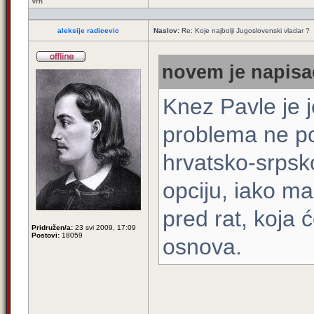
Vrh
aleksije radicevic
Naslov:
Re: Koje najbolji Jugoslovenski vladar ?
novem je napisao
Knez Pavle je j
problema ne po
hrvatsko-srpsk
opciju, iako ma
pred rat, koja 
Pridružen/a:
23 svi 2009, 17:09
Postovi:
18059
osnova.