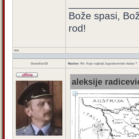
____________
Bože spasi, Bož
rod!
Vrh
Graničar18
Naslov:
Re: Koje najbolji Jugoslovenski vladar ?
aleksije radicevi