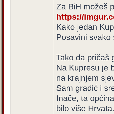
Za BiH možeš po
https://imgur
Kako jedan Kupr
Posavini svako 
Tako da pričaš g
Na Kupresu je bi
na krajnjem sje
Sam gradić i sred
Inače, ta općina
bilo više Hrvata