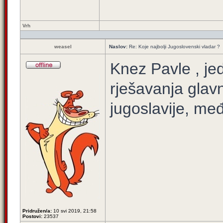
Vrh
weasel
Naslov:
Re: Koje najbolji Jugoslovenski vladar ?
Knez Pavle , jedi
rješavanja glav
jugoslavije, me
Pridružen/a:
10 svi 2019, 21:58
Postovi:
23537