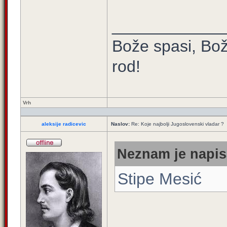
____________
Bože spasi, Bož
rod!
Vrh
aleksije radicevic
Naslov:
Re: Koje najbolji Jugoslovenski vladar ?
Neznam je napis
Stipe Mesić