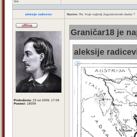
Vrh
aleksije radicevic
Naslov:
Re: Koje najbolji Jugoslovenski vladar ?
Graničar18 je na
aleksije radicev
Pridružen/a:
23 svi 2009, 17:09
Postovi:
18059