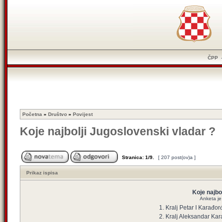
ČPP
Početna
»
Društvo
»
Povijest
Koje najbolji Jugoslovenski vladar ?
Stranica:
1
/
9
.
[ 207 post(ov)a ]
Prikaz ispisa
Koje najbo
Anketa je 
1. Kralj Petar I Karađor
2. Kralj Aleksandar Ka