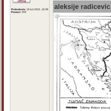
aleksije radicevic
Pridružen/a:
19 kol 2022, 16:36
Postovi:
355