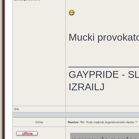
Mucki provokato
____________
GAYPRIDE - S
IZRAILJ
Vrh
Ceha
Naslov:
Re: Koje najbolji Jugoslovenski vladar ?