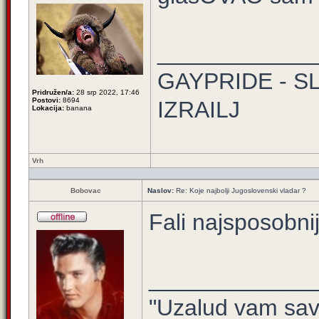
____________
GAYPRIDE - S
Pridružen/a:
28 srp 2022, 17:46
Postovi:
8694
IZRAILJ
Lokacija:
banana
Vrh
Bobovac
Naslov:
Re: Koje najbolji Jugoslovenski vladar ?
Fali najsposobnij
_____________
"Uzalud vam sav 