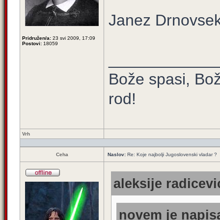
Janez Drnovse
Pridružen/a:
23 svi 2009, 17:09
Postovi:
18059
____________
Bože spasi, Bož
rod!
Vrh
Ceha
Naslov:
Re: Koje najbolji Jugoslovenski vladar ?
aleksije radicevi
novem je napisa