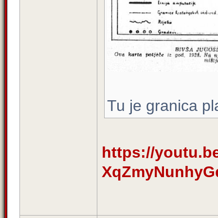
Tu je granica p
https://youtu
XqZmyNunhyGq