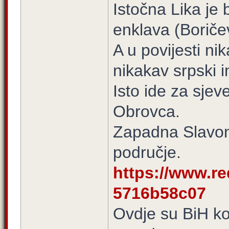
Istočna Lika je 
enklava (Boriče
A u povijesti nik
nikakav srpski i
Isto ide za sjev
Obrovca.
Zapadna Slavoni
područje.
https://www.re
5716b58c07
Ovdje su BiH ko