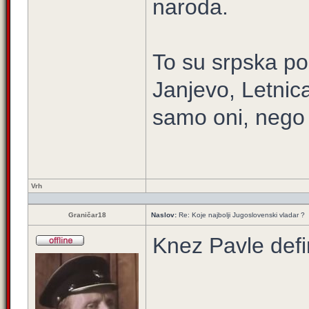
naroda.
To su srpska pod
Janjevo, Letnica
samo oni, nego i
Vrh
Graničar18
Naslov:
Re: Koje najbolji Jugoslovenski vladar ?
Knez Pavle defin
____________