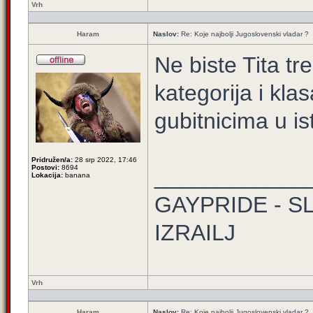
Vrh
Haram
Naslov:
Re: Koje najbolji Jugoslovenski vladar ?
Ne biste Tita tr
kategorija i kl
gubitnicima u is
Pridružen/a:
28 srp 2022, 17:46
Postovi:
8694
____________
Lokacija:
banana
GAYPRIDE - S
IZRAILJ
Vrh
Haram
Naslov:
Re: Koje najbolji Jugoslovenski vladar ?