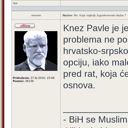
Vrh
novem
Naslov:
Re: Koje najbolji Jugoslovenski vladar ?
Knez Pavle je je
problema ne po
hrvatsko-srpsko
opciju, iako mal
pred rat, koja ć
Pridružen/a:
27 lis 2010, 15:06
Postovi:
36139
osnova.
____________
- BiH se Muslima