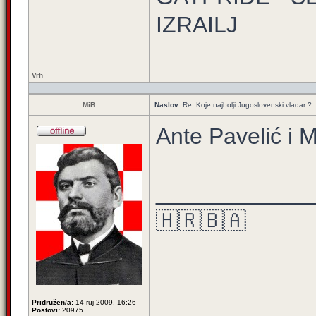
IZRAILJ
Vrh
MiB
Naslov:
Re: Koje najbolji Jugoslovenski vladar ?
Ante Pavelić i 
____________
🇭🇷🇧🇦
Pridružen/a:
14 ruj 2009, 16:26
Postovi:
20975