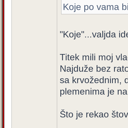
Koje po vama bi
"Koje"...valjda i
Titek mili moj v
Najduže bez ratov
sa krvožednim, 
plemenima je nap
Što je rekao što