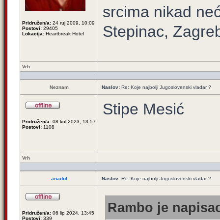
srcima nikad neć
Pridružen/a:
24 ruj 2009, 10:09
Stepinac, Zagre
Postovi:
29405
Lokacija:
Heartbreak Hotel
Vrh
Neznam
Naslov:
Re: Koje najbolji Jugoslovenski vladar ?
Stipe Mesić
Pridružen/a:
08 kol 2023, 13:57
Postovi:
1108
Vrh
anadol
Naslov:
Re: Koje najbolji Jugoslovenski vladar ?
Rambo je napisao
Pridružen/a:
06 lip 2024, 13:45
Postovi:
339