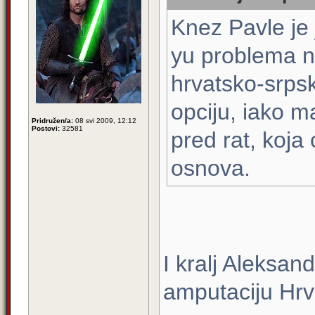
Knez Pavle je 
yu problema n
hrvatsko-srps
opciju, iako ma
Pridružen/a:
08 svi 2009, 12:12
Postovi:
32581
pred rat, koja
osnova.
I kralj Aleksand
amputaciju Hrv