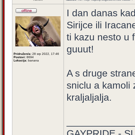
I dan danas kad
Sirijce ili Irac
ti kazu nesto u
guuut!
Pridružen/a:
28 srp 2022, 17:46
Postovi:
8694
Lokacija:
banana
A s druge strane
sniclu a kamol
kraljaljalja.
____________
GAYPRIDE - S