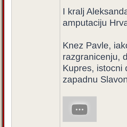
I kralj Aleksanda
amputaciju Hrva
Knez Pavle, iak
razgranicenju, d
Kupres, istocni
zapadnu Slavoni