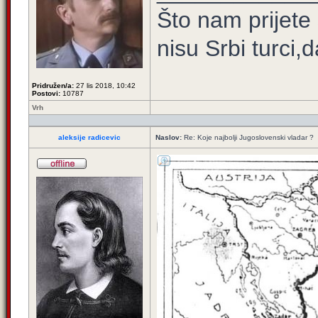
Što nam prijete
nisu Srbi turci,
Pridružen/a:
27 lis 2018, 10:42
Postovi:
10787
Vrh
aleksije radicevic
Naslov:
Re: Koje najbolji Jugoslovenski vladar ?