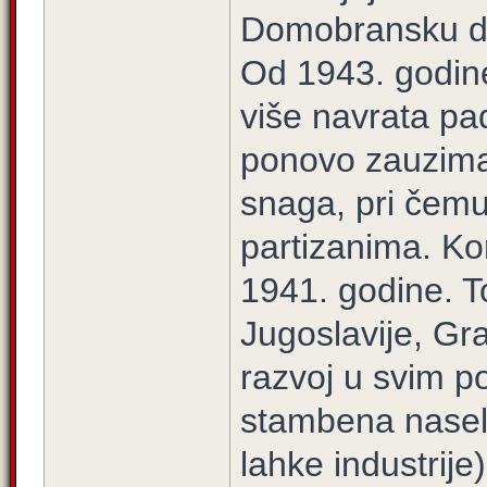
Domobransku dob
Od 1943. godine
više navrata pad
ponovo zauzima
snaga, pri čemu 
partizanima. Ko
1941. godine. To
Jugoslavije, Gr
razvoj u svim p
stambena naselj
lahke industrije