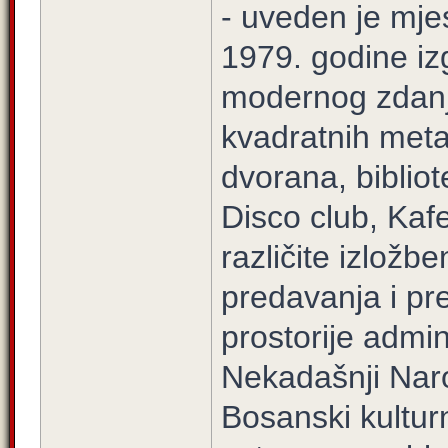
- uveden je mje
1979. godine iz
modernog zdanj
kvadratnih metar
dvorana, biblio
Disco club, Kafe
različite izložb
predavanja i pre
prostorije admin
Nekadašnji Naro
Bosanski kulturn