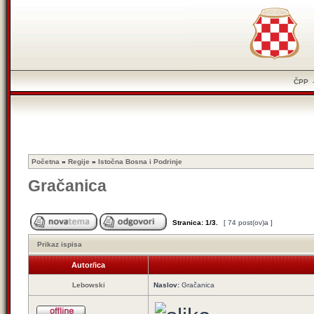
ČPP
Početna
»
Regije
»
Istočna Bosna i Podrinje
Gračanica
Stranica:
1
/
3
.
[ 74 post(ov)a ]
Prikaz ispisa
Autor/ica
Lebowski
Naslov:
Gračanica