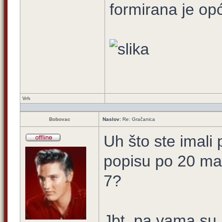
formirana je op
Vrh
Bobovac
Naslov:
Re: Gračanica
Uh što ste imali
popisu po 20 man
7?
Jbt, pa vama su 