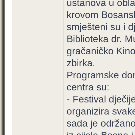
ustanova u oblas
krovom Bosansk
smješteni su i d
Biblioteka dr. 
gračaničko Kino
zbirka.
Programske do
centra su:
- Festival dječi
organizira svak
sada je održano