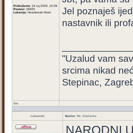
Pridružen/a:
24 ruj 2009, 10:09
Jel poznaješ ijed
Postovi:
29405
Lokacija:
Heartbreak Hotel
nastavnik ili pro
_____________
"Uzalud vam sav 
srcima nikad neć
Stepinac, Zagre
Vrh
Lebowski
Naslov:
Re: Gračanica
NARODNI U