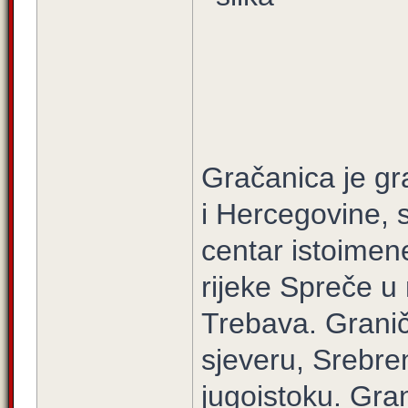
Gračanica je gr
i Hercegovine, 
centar istoimen
rijeke Spreče u
Trebava. Grani
sjeveru, Srebre
jugoistoku. Gra