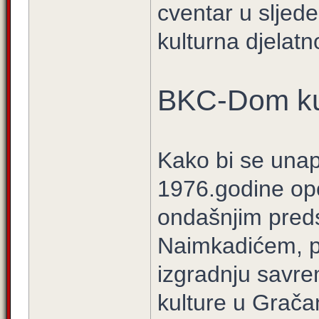
cventar u sljed
kulturna djelatno
BKC-Dom ku
Kako bi se unapr
1976.godine op
ondašnjim pred
Naimkadićem, p
izgradnju savr
kulture u Grača