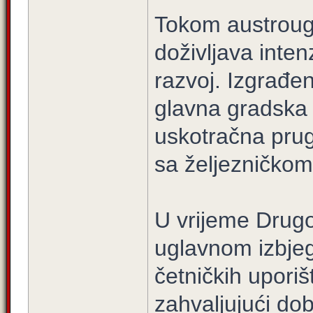
Tokom austroug
doživljava intenz
razvoj. Izgrađen
glavna gradska u
uskotračna prug
sa željezničko
U vrijeme Drugo
uglavnom izbjegl
četničkih uporiš
zahvaljujući dob