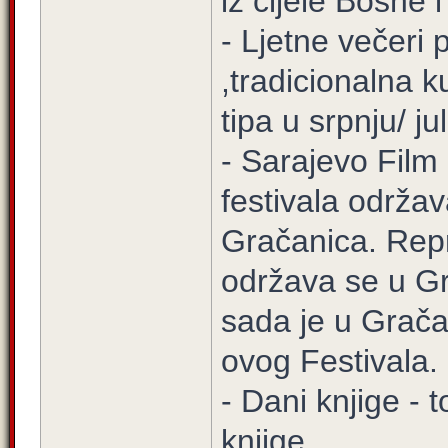
iz cijele Bosne 
- Ljetne večeri
,tradicionalna k
tipa u srpnju/ j
- Sarajevo Film 
festivala održa
Gračanica. Repr
održava se u Gr
sada je u Grača
ovog Festivala.
- Dani knjige -
knjige.