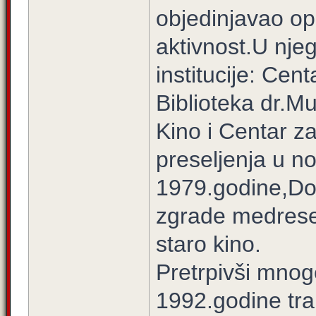
objedinjavao op
aktivnost.U nje
institucije: Cen
Biblioteka dr.M
Kino i Centar z
preseljenja u n
1979.godine,Dom
zgrade medrese
staro kino.
Pretrpivši mno
1992.godine tra