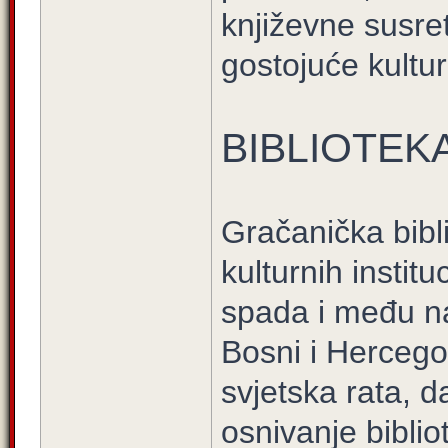
književne susret
gostojuće kultu
BIBLIOTEK
Gračanička bibli
kulturnih instit
spada i među na
Bosni i Hercego
svjetska rata, d
osnivanje biblio