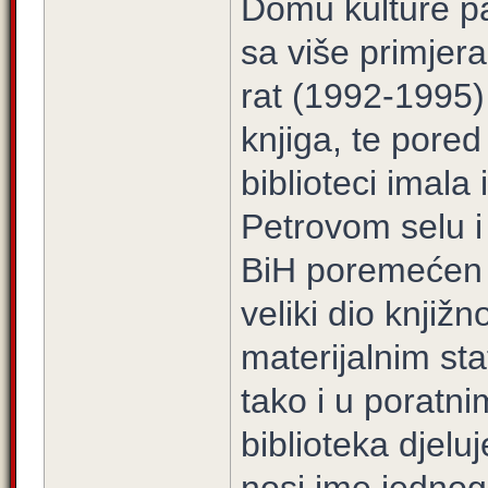
Domu kulture pa 
sa više primjer
rat (1992-1995)
knjiga, te pored
biblioteci imala
Petrovom selu i
BiH poremećen j
veliki dio knjiž
materijalnim sta
tako i u porat
biblioteka djel