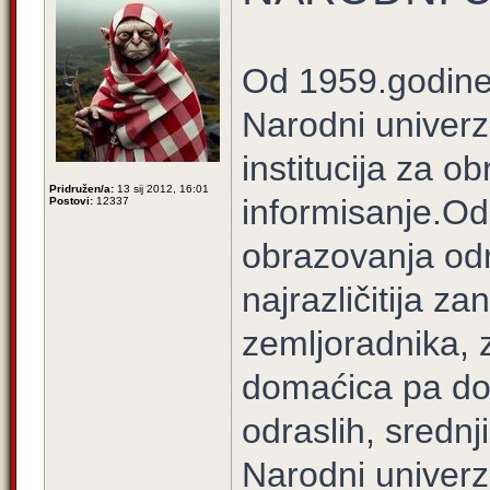
Od 1959.godine,u
Narodni univerz
institucija za ob
Pridružen/a:
13 sij 2012, 16:01
informisanje.Od 
Postovi:
12337
obrazovanja odr
najrazličitija 
zemljoradnika, 
domaćica pa do
odraslih, srednji
Narodni univerzi