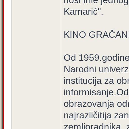
nosi ime jednog
Kamarić".
KINO GRAČAN
Od 1959.godine,u
Narodni univerz
institucija za ob
informisanje.Od 
obrazovanja odr
najrazličitija 
zemljoradnika, 