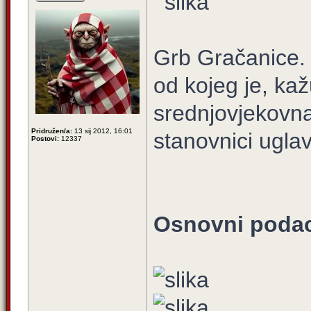
Grb Gračanice. 
od kojeg je, kaž
srednjovjekovna
Pridružen/a:
13 sij 2012, 16:01
stanovnici ugl
Postovi:
12337
Osnovni podac