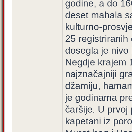
godine, a do 16
deset mahala s
kulturno-prosvj
25 registriranih
dosegla je nivo
Negdje krajem 1
najznačajniji gra
džamiju, hamam 
je godinama pre
čaršije. U prvoj
kapetani iz po