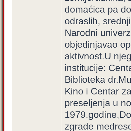
domaćica pa do
odraslih, srednji
Narodni univerzi
objedinjavao op
aktivnost.U nje
institucije: Cen
Biblioteka dr.M
Kino i Centar z
preseljenja u n
1979.godine,Dom
zgrade medrese