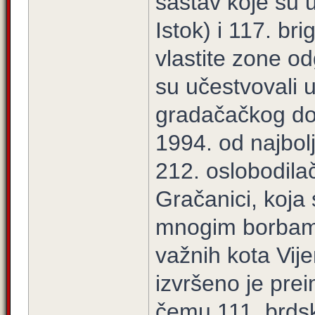
sastav koje su u
Istok) i 117. b
vlastite zone od
su učestvovali 
gradačačkog do
1994. od najbol
212. oslobodil
Gračanici, koja 
mnogim borbama
važnih kota Vij
izvršeno je pre
čemu 111. brdsk