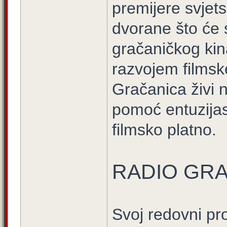
premijere svjets
dvorane što će 
gračaničkog kin
razvojem filmske
Gračanica živi 
pomoć entuzijast
filmsko platno.
RADIO GR
Svoj redovni p