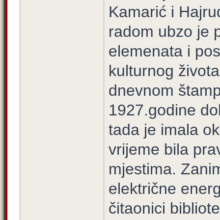
Kamarić i Hajrud
radom ubzo je p
elemenata i pos
kulturnog života
dnevnom štampom
1927.godine dob
tada je imala ok
vrijeme bila pra
mjestima. Zanim
električne ener
čitaonici biblio