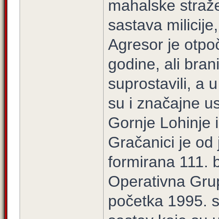
mahalske straže
sastava milicije
Agresor je otpo
godine, ali bran
suprostavili, a u
su i značajne u
Gornje Lohinje 
Gračanici je od
formirana 111. 
Operativna Grup
početka 1995. 