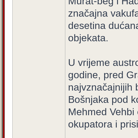
Murat-beg i Hadž
značajna vakufa,
desetina dućana
objekata.
U vrijeme austr
godine, pred Gr
najvznačajnijih
Bošnjaka pod k
Mehmed Vehbi e
okupatora i pris