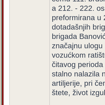
a 212. - 222. o
preformirana u 2
dotadašnjih bri
brigada Banovići
značajnu ulogu
vozućkom ratišt
čitavog perioda
stalno nalazila
artiljerije, pri
štete, život izgub