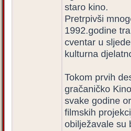
staro kino.
Pretrpivši mno
1992.godine tra
cventar u sljed
kulturna djelatno
Tokom prvih des
gračaničko Kino
svake godine org
filmskih projek
obilježavale s