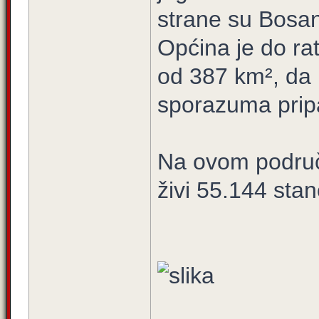
strane su Bosan
Općina je do ra
od 387 km², da 
sporazuma pripa
Na ovom područj
živi 55.144 sta