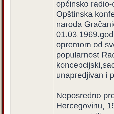
općinsko radio-d
Opštinska konfe
naroda Gračanic
01.03.1969.godi
opremom od sv
popularnost Rad
koncepcijski,sad
unapredjivan i p
Neposredno pred
Hercegovinu, 19