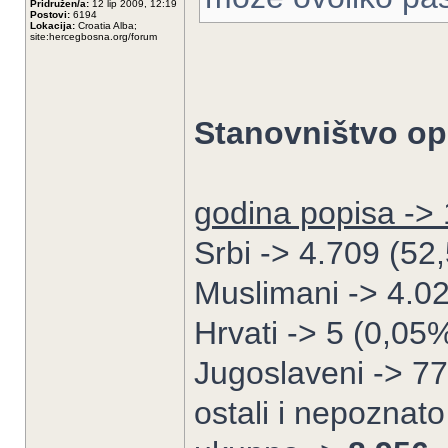
Pridružen/a:
12 lip 2009, 12:19
Postovi:
6194
Lokacija:
Croatia Alba;
site:hercegbosna.org/forum
Stanovništvo op
godina popisa -> 
Srbi -> 4.709 (52
Muslimani -> 4.0
Hrvati -> 5 (0,05
Jugoslaveni -> 7
ostali i nepoznat