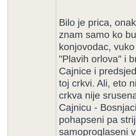
Bilo je prica, ona
znam samo ko bud
konjovodac, vuko 
"Plavih orlova" i
Cajnice i predsje
toj crkvi. Ali, eto
crkva nije srusen
Cajnicu - Bosnjaci 
pohapseni pa strij
samoproglaseni vo