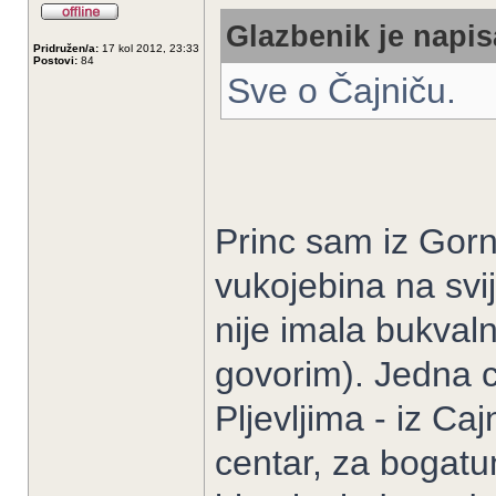
Glazbenik je napis
Pridružen/a:
17 kol 2012, 23:33
Postovi:
84
Sve o Čajniču.
Princ sam iz Gornj
vukojebina na svij
nije imala bukval
govorim). Jedna c
Pljevljima - iz Caj
centar, za bogatun