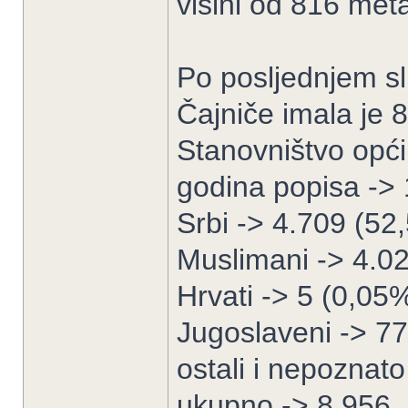
visini od 816 met
Po posljednjem s
Čajniče imala je 
Stanovništvo opć
godina popisa ->
Srbi -> 4.709 (52
Muslimani -> 4.0
Hrvati -> 5 (0,05
Jugoslaveni -> 7
ostali i nepoznat
ukupno -> 8.956