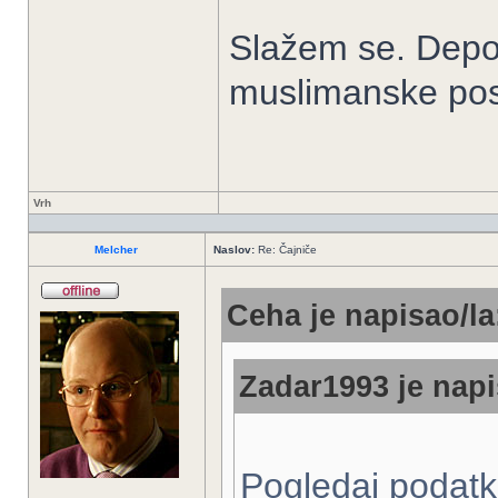
Slažem se. Depopu
muslimanske post
Vrh
Melcher
Naslov:
Re: Čajniče
Ceha je napisao/la
Zadar1993 je napi
Pogledaj podatke