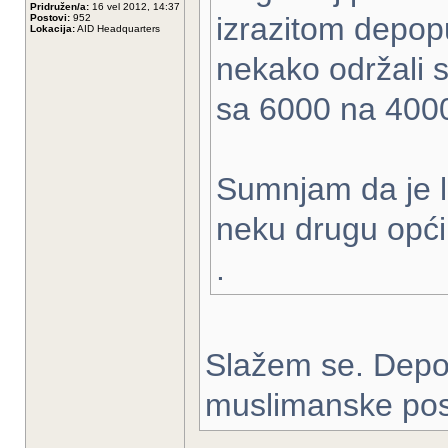
Pridružen/a:
16 vel 2012, 14:37
izrazitom depop
Postovi:
952
Lokacija:
AID Headquarters
nekako održali s
sa 6000 na 400
Sumnjam da je lo
neku drugu opći
.
Slažem se. Depopu
muslimanske post