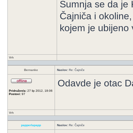
Sumnja se da je 
Čajniča i okoline
kojem je ubijeno 
Vrh
Bernanke
Naslov:
Re: Čajniče
Odavde je otac Da
Pridružen/a:
27 lip 2012, 18:06
Postovi:
97
Vrh
papperlapapp
Naslov:
Re: Čajniče