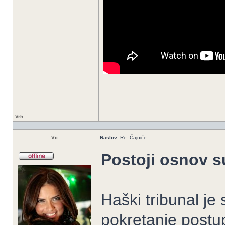
Vrh
Vii
Naslov:
Re: Čajniče
Postoji osnov s
Haški tribunal je
pokretanje postu