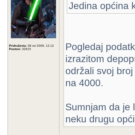
Jedina općina k
Pogledaj podatke
Pridružen/a:
08 svi 2009, 12:12
Postovi:
32615
izrazitom depop
održali svoj bro
na 4000.
Sumnjam da je lo
neku drugu opći