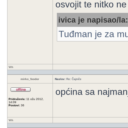
osvojit te nitko ne
ivica je napisao/la:
Tuđman je za musl
Vrh
mirko_foodor
Naslov:
Re: Čajniče
općina sa najman
Pridružen/a:
11 ožu 2012,
14:09
Postovi:
36
Vrh