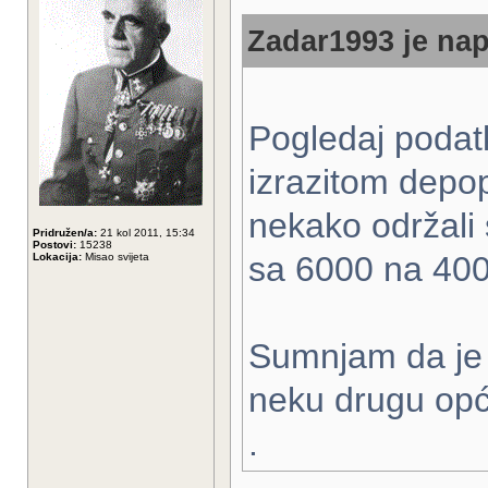
Zadar1993 je nap
Pogledaj podatk
izrazitom depop
nekako održali 
Pridružen/a:
21 kol 2011, 15:34
Postovi:
15238
sa 6000 na 400
Lokacija:
Misao svijeta
Sumnjam da je l
neku drugu opć
.