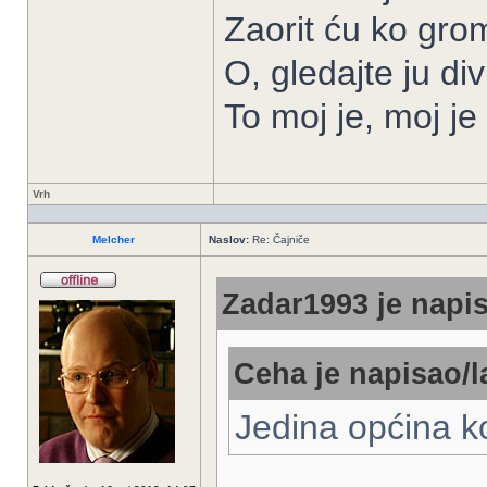
Zaorit ću ko gro
O, gledajte ju div
To moj je, moj j
Vrh
Melcher
Naslov:
Re: Čajniče
Zadar1993 je napis
Ceha je napisao/l
Jedina općina ko