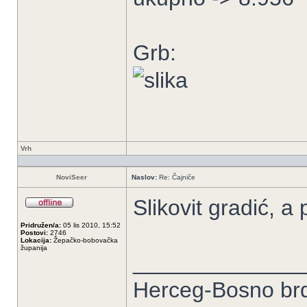
Grb:
Vrh
NoviSeer
Naslov:
Re: Čajniče
Slikovit gradić, a
Pridružen/a:
05 lis 2010, 15:52
Postovi:
2746
Lokacija:
Žepačko-bobovačka
županija
______________
Herceg-Bosno brdo