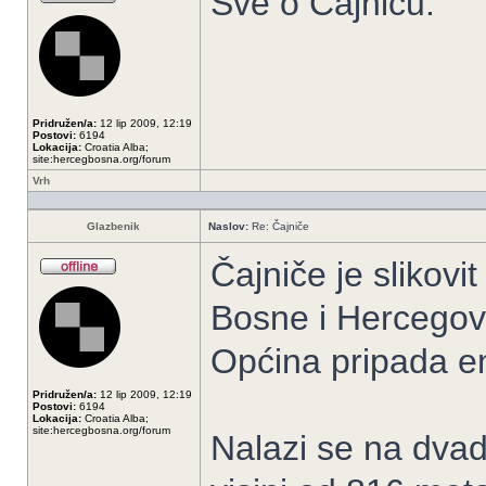
Sve o Čajniču.
Pridružen/a:
12 lip 2009, 12:19
Postovi:
6194
Lokacija:
Croatia Alba;
site:hercegbosna.org/forum
Vrh
Glazbenik
Naslov:
Re: Čajniče
Čajniče je slikovi
Bosne i Hercegov
Općina pripada en
Pridružen/a:
12 lip 2009, 12:19
Postovi:
6194
Lokacija:
Croatia Alba;
site:hercegbosna.org/forum
Nalazi se na dva