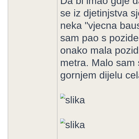
Da bi imao gdje d
se iz djetinjstva 
neka "vjecna baust
sam pao s pozide t
onako mala pozida
metra. Malo sam s
gornjem dijelu cel