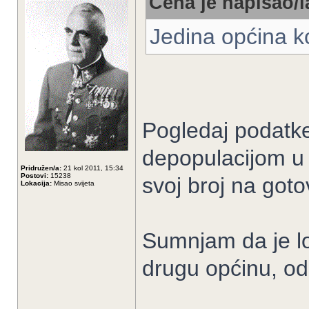
Ceha je napisao/l
Jedina općina ko
Pogledaj podatke 
depopulacijom u 
Pridružen/a:
21 kol 2011, 15:34
Postovi:
15238
svoj broj na got
Lokacija:
Misao svijeta
Sumnjam da je loš
drugu općinu, od