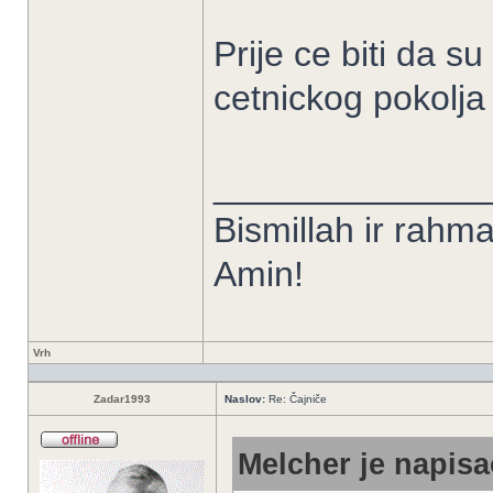
Prije ce biti da s
cetnickog pokolja
______________
Bismillah ir rahman
Amin!
Vrh
Zadar1993
Naslov:
Re: Čajniče
Melcher je napisa