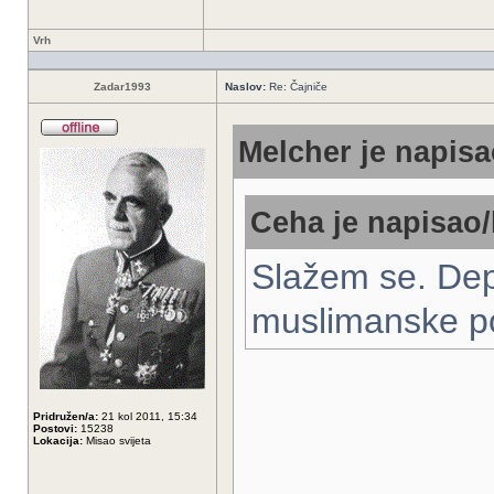
Vrh
Zadar1993
Naslov:
Re: Čajniče
Melcher je napisa
Ceha je napisao/
Slažem se. Depo
muslimanske pos
Pridružen/a:
21 kol 2011, 15:34
Postovi:
15238
Lokacija:
Misao svijeta