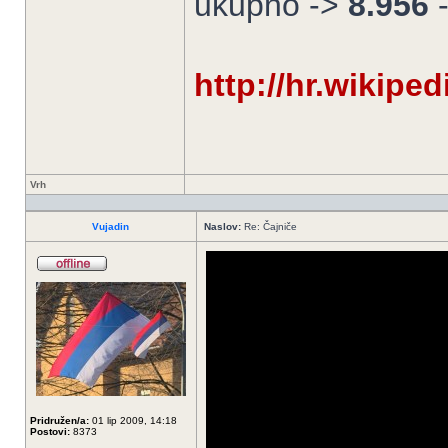
ukupno ->
8.956
http://hr.wikip
Vrh
Vujadin
Naslov:
Re: Čajniče
Pridružen/a:
01 lip 2009, 14:18
Postovi:
8373