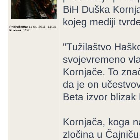
BiH Duška Kornja
kojeg mediji tvr
Pridružen/a:
11 stu 2011, 14:14
Postovi:
3428
"Tužilaštvo Haško
svojevremeno vlas
Kornjače. To zna
da je on učestvov
Beta izvor blizak
Kornjača, koga na
zločina u Čajnič