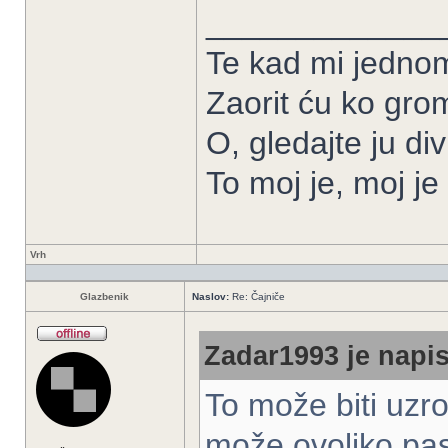
_____________
Te kad mi jedno
Zaorit ću ko gro
O, gledajte ju div
To moj je, moj j
Vrh
Glazbenik
Naslov:
Re: Čajniče
Zadar1993 je napis
To može biti uzro
može ovoliko past