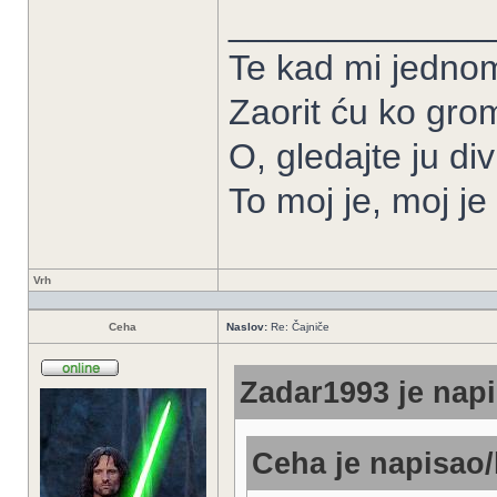
_____________
Te kad mi jedno
Zaorit ću ko gro
O, gledajte ju div
To moj je, moj j
Vrh
Ceha
Naslov:
Re: Čajniče
Zadar1993 je napi
Ceha je napisao/