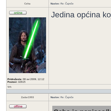
Ceha
Naslov:
Re: Čajniče
Jedina općina koj
Pridružen/a:
08 svi 2009, 12:12
Postovi:
32615
Vrh
Zadar1993
Naslov:
Re: Čajniče