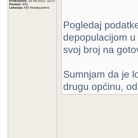
Pridružen/a:
16 vel 2012, 14:37
Postovi:
952
Lokacija:
AID Headquarters
Pogledaj podatke 
depopulacijom u 
svoj broj na got
Sumnjam da je loš
drugu općinu, od