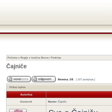
Početna
»
Regije
»
Istočna Bosna i Podrinje
Čajniče
Stranica:
1
/
5
.
[ 107 post(ov)a ]
Prikaz ispisa
Autor/ica
Glazbenik
Naslov:
Čajniče