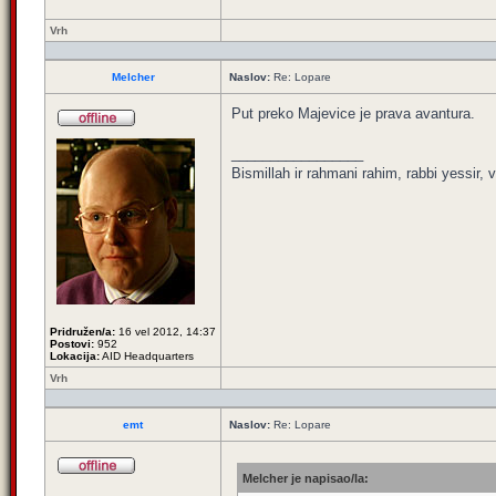
Vrh
Melcher
Naslov:
Re: Lopare
Put preko Majevice je prava avantura.
_________________
Bismillah ir rahmani rahim, rabbi yessir, v
Pridružen/a:
16 vel 2012, 14:37
Postovi:
952
Lokacija:
AID Headquarters
Vrh
emt
Naslov:
Re: Lopare
Melcher je napisao/la: