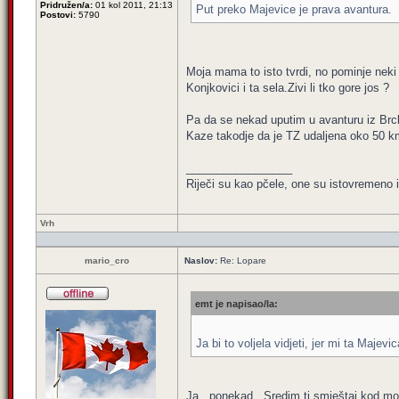
Pridružen/a:
01 kol 2011, 21:13
Put preko Majevice je prava avantura.
Postovi:
5790
Moja mama to isto tvrdi, no pominje neki 
Konjkovici i ta sela.Zivi li tko gore jos ?
Pa da se nekad uputim u avanturu iz Brc
Kaze takodje da je TZ udaljena oko 50 k
_________________
Riječi su kao pčele, one su istovremeno 
Vrh
mario_cro
Naslov:
Re: Lopare
emt je napisao/la:
Ja bi to voljela vidjeti, jer mi ta Majev
Ja...ponekad . Sredim ti smještaj kod mo