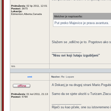
Pridružen/a:
02 lip 2011, 12:01
Postovi:
3675
Lokacija:
Edmonton,Alberta,Canada
Melcher je napisao/la:
Put preko Majevice je prava avantura.
Slažem se ,odlično je to. Pogotovo ako s
_________________
"Nisu svi koji lutaju izgubljeni"
Vrh
emt
Naslov:
Re: Lopare
A Dokanj je na drugoj strani Mario.Pogubil
Samo da se sjete uloziti u Turizam.Zlacu 
Pridružen/a:
01 kol 2011, 21:13
Postovi:
5790
_________________
Riječi su kao pčele, one su istovremeno 