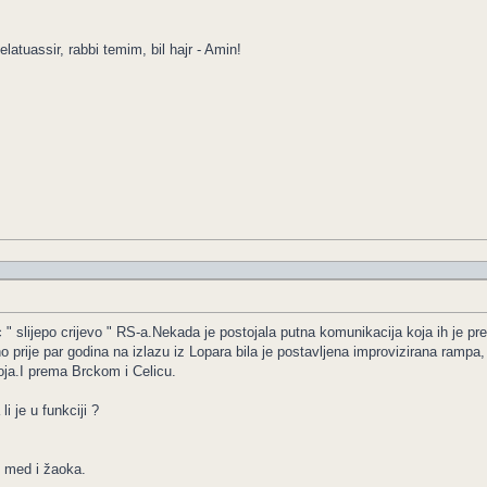
elatuassir, rabbi temim, bil hajr - Amin!
 " slijepo crijevo " RS-a.Nekada je postojala putna komunikacija koja ih je p
o prije par godina na izlazu iz Lopara bila je postavljena improvizirana rampa, 
ja.I prema Brckom i Celicu.
i je u funkciji ?
i med i žaoka.