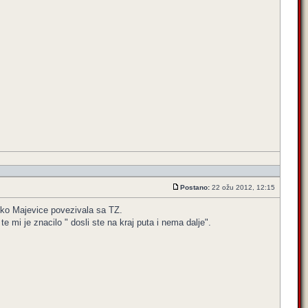
Postano:
22 ožu 2012, 12:15
reko Majevice povezivala sa TZ.
te mi je znacilo " dosli ste na kraj puta i nema dalje".