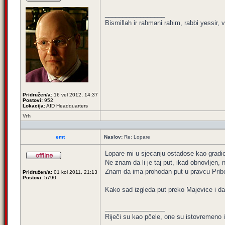
_________________
Bismillah ir rahmani rahim, rabbi yessir, v
Pridružen/a:
16 vel 2012, 14:37
Postovi:
952
Lokacija:
AID Headquarters
Vrh
emt
Naslov:
Re: Lopare
Lopare mi u sjecanju ostadose kao gradic
Ne znam da li je taj put, ikad obnovljen, n
Znam da ima prohodan put u pravcu Pribo
Pridružen/a:
01 kol 2011, 21:13
Postovi:
5790
Kako sad izgleda put preko Majevice i da l
_________________
Riječi su kao pčele, one su istovremeno 