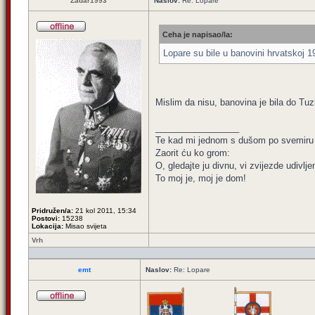
Zadar1993
Naslov:
Re: Lopare
Ceha je napisao/la:
Lopare su bile u banovini hrvatskoj 
Mislim da nisu, banovina je bila do Tuzle
_________________
Te kad mi jednom s dušom po svemiru 
Zaorit ću ko grom:
O, gledajte ju divnu, vi zvijezde udivlje
To moj je, moj je dom!
Pridružen/a:
21 kol 2011, 15:34
Postovi:
15238
Lokacija:
Misao svijeta
Vrh
emt
Naslov:
Re: Lopare