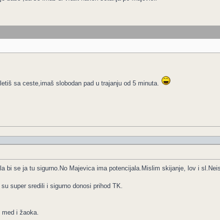
letiš sa ceste,imaš slobodan pad u trajanju od 5 minuta.
a bi se ja tu sigurno.No Majevica ima potencijala.Mislim skijanje, lov i sl.Nei
su super sredili i sigurno donosi prihod TK.
i med i žaoka.