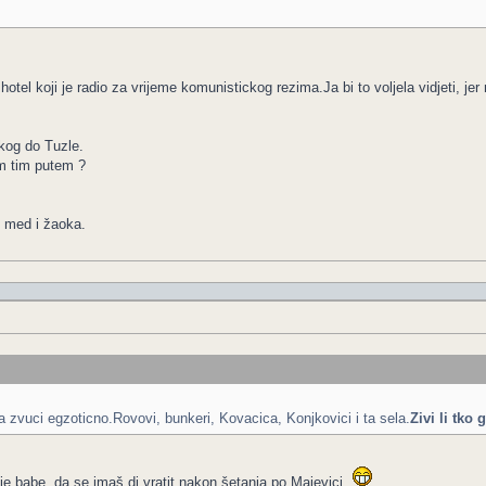
hotel koji je radio za vrijeme komunistickog rezima.Ja bi to voljela vidjeti, j
kog do Tuzle.
m tim putem ?
i med i žaoka.
ica zvuci egzoticno.Rovovi, bunkeri, Kovacica, Konjkovici i ta sela.
Zivi li tko 
je babe ,da se imaš di vratit nakon šetanja po Majevici.