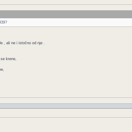
1939?
 , ali ne i istočno od nje .
se krene,
ne,