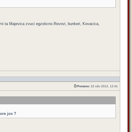
er mi ta Majevica zvuci egzoticno.Rovovi, bunkeri, Kovacica,
Postano:
22 ožu 2012, 12:41
gore jos ?