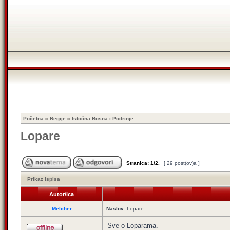
Početna
»
Regije
»
Istočna Bosna i Podrinje
Lopare
Stranica:
1
/
2
.
[ 29 post(ov)a ]
Prikaz ispisa
Autor/ica
Melcher
Naslov:
Lopare
Sve o Loparama.