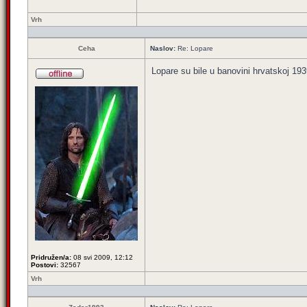
Vrh
Ceha
Naslov:
Re: Lopare
Lopare su bile u banovini hrvatskoj 19
Pridružen/a:
08 svi 2009, 12:12
Postovi:
32567
Vrh