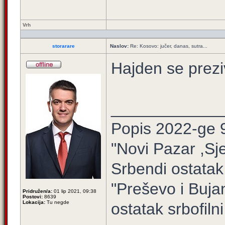
Vrh
storarare
Naslov:
Re: Kosovo: jučer, danas, sutra...
Hajden se prezi
____________
Popis 2022-ge 
"Novi Pazar ,Sj
Srbendi ostatak
"Preševo i Buj
Pridružen/a:
01 lip 2021, 09:38
Postovi:
8639
Lokacija:
Tu negde
ostatak srbofilni 