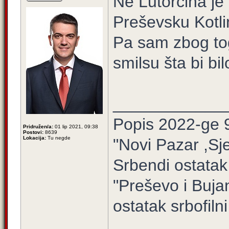
Ne Lutorčina je 
Preševsku Kotli
Pa sam zbog to
smilsu šta bi bil
____________
Popis 2022-ge 
Pridružen/a:
01 lip 2021, 09:38
Postovi:
8639
Lokacija:
Tu negde
"Novi Pazar ,Sj
Srbendi ostatak
"Preševo i Buj
ostatak srbofilni 