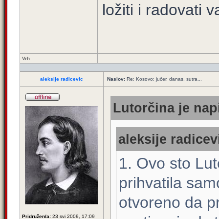
ložiti i radovati v
Vrh
aleksije radicevic
Naslov:
Re: Kosovo: jučer, danas, sutra...
Lutorčina je nap
aleksije radicev
1. Ovo sto Lut
prihvatila sam
otvoreno da pr
Pridružen/a:
23 svi 2009, 17:09