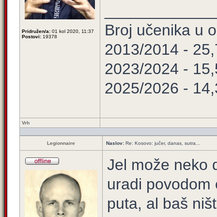
____________
Broj učenika u
Pridružen/a:
01 kol 2020, 11:37
Postovi:
19378
2013/2014 - 25
2023/2024 - 15
2025/2026 - 14
Vrh
Legionnaire
Naslov:
Re: Kosovo: jučer, danas, sutra...
Jel može neko d
uradi povodom 
puta, al baš ni