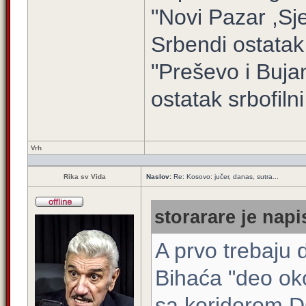
"Novi Pazar ,Sj
Srbendi ostatak
"Preševo i Buj
ostatak srbofilni 
Vrh
Rika sv Vida
Naslov:
Re: Kosovo: jučer, danas, sutra...
storarare je napi
A prvo trebaju 
Bihaća "deo oko
sa koridorom 