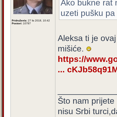
Ako bukne rat 
uzeti pušku pa n
Pridružen/a:
27 lis 2018, 10:42
Postovi:
10787
Aleksa ti je ova
mišiće.
https://www.g
... cKJb58q91
____________
Što nam prijete
nisu Srbi turci,