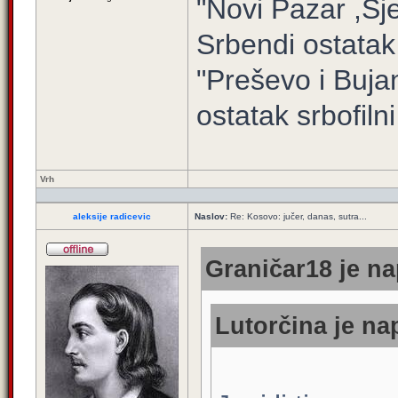
"Novi Pazar ,Sj
Srbendi ostatak
"Preševo i Buj
ostatak srbofilni 
Vrh
aleksije radicevic
Naslov:
Re: Kosovo: jučer, danas, sutra...
Graničar18 je na
Lutorčina je nap