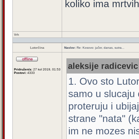
koliko ima mrtvi
Vrh
Lutorčina
Naslov:
Re: Kosovo: jučer, danas, sutra...
aleksije radicevic
Pridružen/a:
27 kol 2019, 01:53
Postovi:
4333
1. Ovo sto Lutor
samo u slucaju 
proteruju i ubija
strane "nata" (
im ne mozes nist