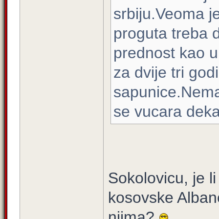
srbiju.Veoma 
proguta treba 
prednost kao u
za dvije tri go
sapunice.Nema 
se vucara de
Sokolovicu, je l
kosovske Albanc
njima?