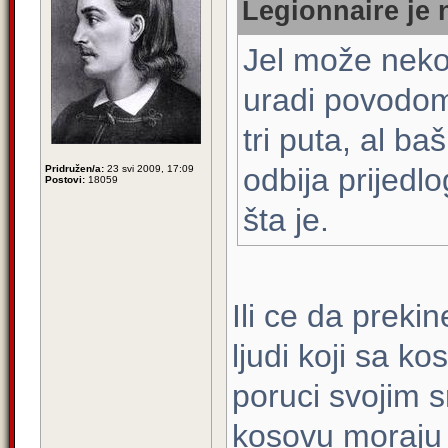
Legionnaire je 
Jel može neko
uradi povodo
tri puta, al b
odbija prijedlo
Pridružen/a:
23 svi 2009, 17:09
Postovi:
18059
šta je.
Ili ce da prek
ljudi koji sa ko
poruci svojim s
kosovu moraju t