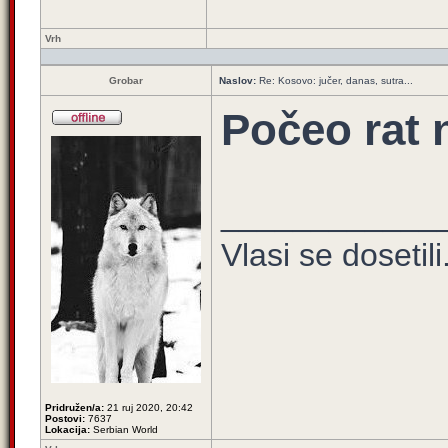
Vrh
Grobar
Naslov:
Re: Kosovo: jučer, danas, sutra...
Počeo rat 
____________
Vlasi se dosetili.
Pridružen/a:
21 ruj 2020, 20:42
Postovi:
7637
Lokacija:
Serbian World