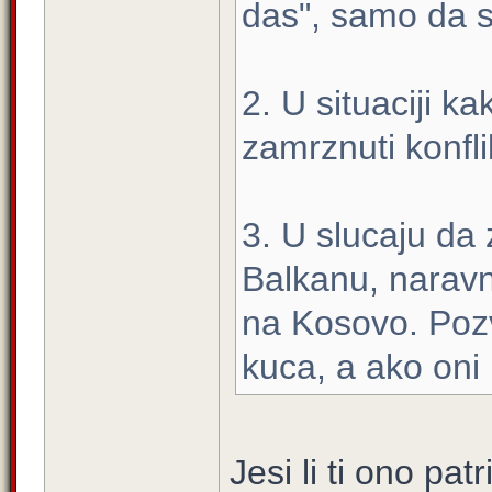
das", samo da s
2. U situaciji ka
zamrznuti konfli
3. U slucaju da
Balkanu, naravn
na Kosovo. Pozv
kuca, a ako oni
Jesi li ti ono pa