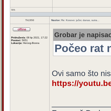
Vrh
Th1950
Naslov:
Re: Kosovo: jučer, danas, sutra...
Grobar je napisao
Pridružen/a:
08 lip 2021, 17:22
Postovi:
5651
Lokacija:
Herceg-Bosna
Počeo rat 
Ovi samo što nisu
https://youtu.
_____________