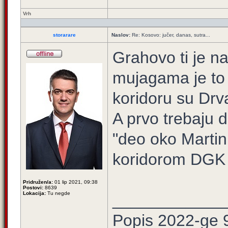
Vrh
storarare
Naslov:
Re: Kosovo: jučer, danas, sutra...
Grahovo ti je n
mujagama je to 
koridoru su Drv
A prvo trebaju 
"deo oko Martin
koridorom DGK
Pridružen/a:
01 lip 2021, 09:38
Postovi:
8639
Lokacija:
Tu negde
____________
Popis 2022-ge 