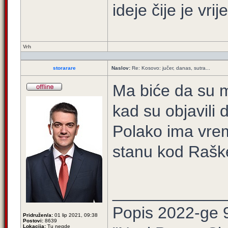
ideje čije je vrij
Vrh
storarare
Naslov:
Re: Kosovo: jučer, danas, sutra...
Ma biće da su me
kad su objavili 
Polako ima vre
stanu kod Rašk
____________
Popis 2022-ge 
Pridružen/a:
01 lip 2021, 09:38
Postovi:
8639
Lokacija:
Tu negde