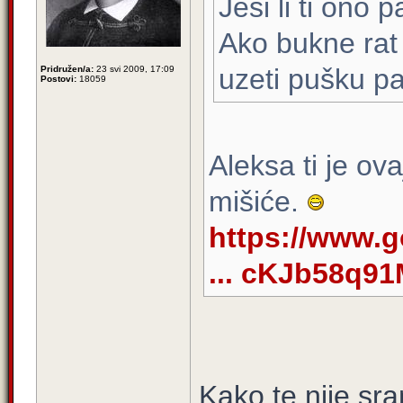
Jesi li ti ono 
Ako bukne rat
uzeti pušku pa 
Pridružen/a:
23 svi 2009, 17:09
Postovi:
18059
Aleksa ti je ov
mišiće.
https://www.
... cKJb58q9
Kako te nije sr