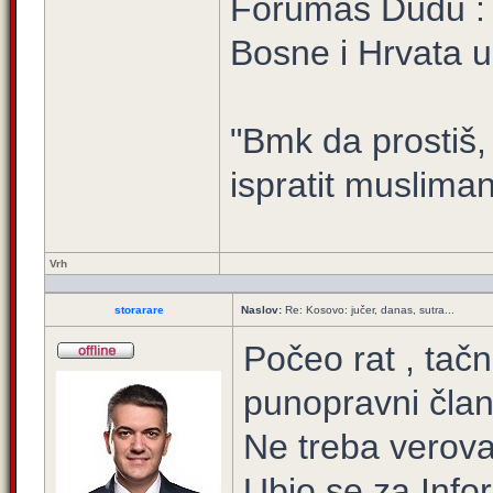
Forumaš Dudu :
Bosne i Hrvata u 
"Bmk da prostiš
ispratit muslima
Vrh
storarare
Naslov:
Re: Kosovo: jučer, danas, sutra...
Počeo rat , tačn
punopravni član
Ne treba verova
Ubio se za Info