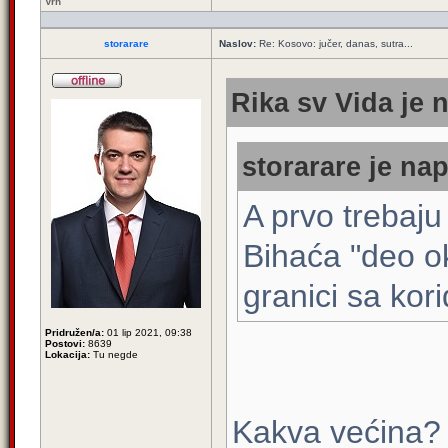
Vrh
storarare
Naslov:
Re: Kosovo: jučer, danas, sutra...
Rika sv Vida je 
storarare je nap
A prvo trebaju
Bihaća "deo o
granici sa ko
Pridružen/a:
01 lip 2021, 09:38
Postovi:
8639
Lokacija:
Tu negde
Kakva većina? N