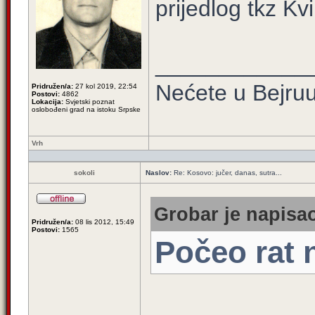
prijedlog tkz Kvi
____________
Nećete u Bejruuu
Pridružen/a:
27 kol 2019, 22:54
Postovi:
4862
Lokacija:
Svjetski poznat
oslobođeni grad na istoku Srpske
Vrh
sokoli
Naslov:
Re: Kosovo: jučer, danas, sutra...
Grobar je napisao
Pridružen/a:
08 lis 2012, 15:49
Postovi:
1565
Počeo rat 