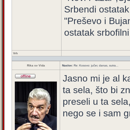
Srbendi ostatak
"Preševo i Buj
ostatak srbofilni 
Vrh
Rika sv Vida
Naslov:
Re: Kosovo: jučer, danas, sutra...
Jasno mi je al 
ta sela, što bi 
preseli u ta sel
nego se i sam g