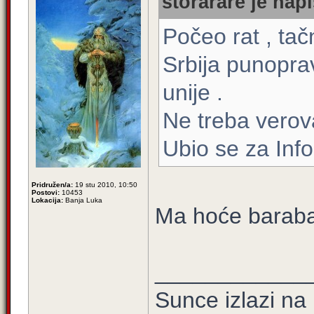
storarare je napi
Počeo rat , tač
Srbija punopra
unije .
Ne treba verova
Ubio se za Inf
Pridružen/a:
19 stu 2010, 10:50
Postovi:
10453
Lokacija:
Banja Luka
Ma hoće barab
____________
Sunce izlazi na 