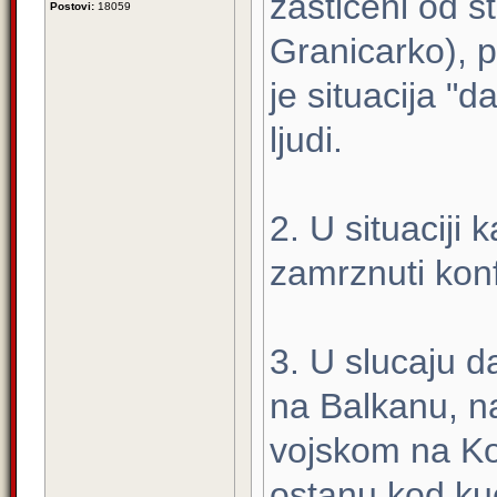
zasticeni od s
Postovi:
18059
Granicarko), 
je situacija "
ljudi.
2. U situaciji 
zamrznuti konfl
3. U slucaju d
na Balkanu, n
vojskom na Kos
ostanu kod kuc