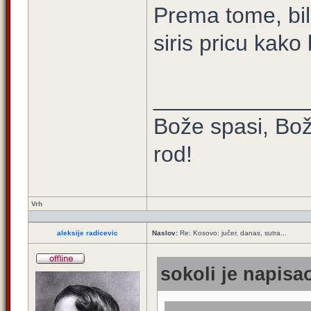
Prema tome, bil
siris pricu kako
____________
Bože spasi, Bož
rod!
Vrh
aleksije radicevic
Naslov:
Re: Kosovo: jučer, danas, sutra...
sokoli je napisao