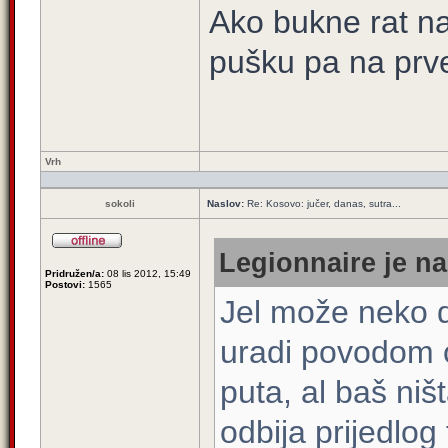
Ako bukne rat na
pušku pa na prve 
Vrh
sokoli
Naslov:
Re: Kosovo: jučer, danas, sutra...
Legionnaire je na
Pridružen/a:
08 lis 2012, 15:49
Postovi:
1565
Jel može neko d
uradi povodom o
puta, al baš ni
odbija prijedlog 