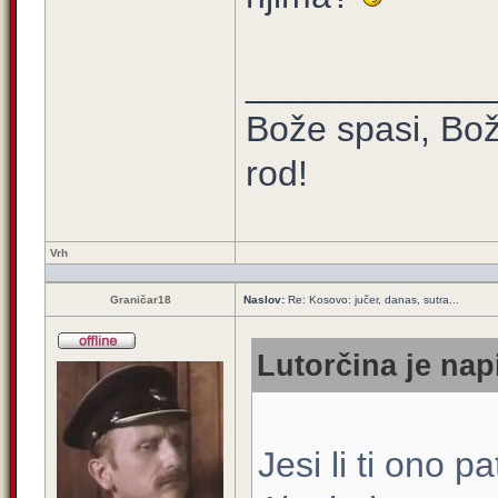
____________
Bože spasi, Bož
rod!
Vrh
Graničar18
Naslov:
Re: Kosovo: jučer, danas, sutra...
Lutorčina je nap
Jesi li ti ono 