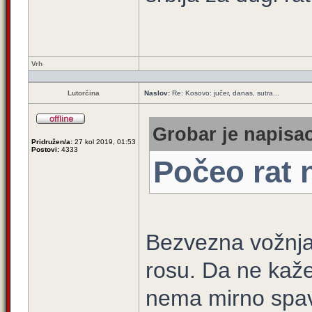
Vrh
Lutorčina
Naslov:
Re: Kosovo: jučer, danas, sutra...
Grobar je napisao
Pridružen/a:
27 kol 2019, 01:53
Postovi:
4333
Počeo rat 
Bezvezna vožnja 
rosu. Da ne kaž
nema mirno spav