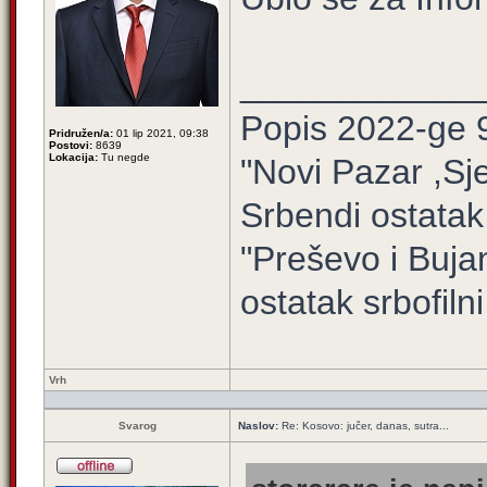
____________
Popis 2022-ge 
Pridružen/a:
01 lip 2021, 09:38
Postovi:
8639
Lokacija:
Tu negde
"Novi Pazar ,Sj
Srbendi ostatak
"Preševo i Buj
ostatak srbofilni 
Vrh
Svarog
Naslov:
Re: Kosovo: jučer, danas, sutra...