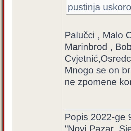
pustinja uskoro
Palučci , Malo O
Marinbrod , Bobo
Cvjetnić,Osredci
Mnogo se on br
ne zpomene kori
____________
Popis 2022-ge 
"Novi Pazar ,Sj