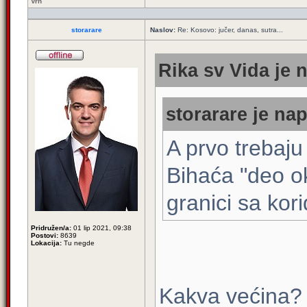
Vrh
storarare
Naslov:
Re: Kosovo: jučer, danas, sutra...
Rika sv Vida je 
storarare je nap
A prvo trebaju
Bihaća "deo o
granici sa ko
Pridružen/a:
01 lip 2021, 09:38
Postovi:
8639
Lokacija:
Tu negde
Kakva većina? N