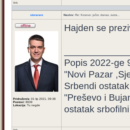
Vrh
storarare
Naslov:
Re: Kosovo: jučer, danas, sutra...
Hajden se prezi
____________
Popis 2022-ge 
"Novi Pazar ,Sj
Srbendi ostatak
"Preševo i Buj
Pridružen/a:
01 lip 2021, 09:38
Postovi:
8639
Lokacija:
Tu negde
ostatak srbofilni 
Vrh