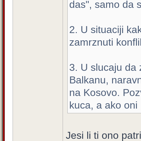
das", samo da s
2. U situaciji ka
zamrznuti konfli
3. U slucaju da
Balkanu, naravn
na Kosovo. Pozv
kuca, a ako oni
Jesi li ti ono pa