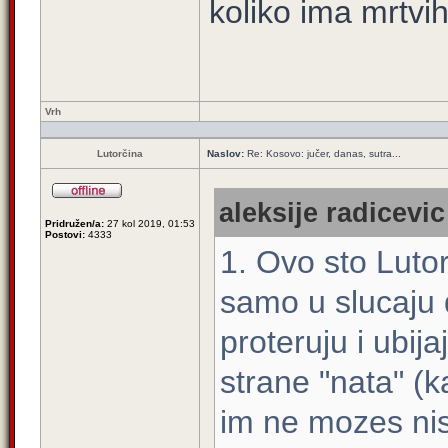
koliko ima mrtvi
Vrh
Lutorčina
Naslov:
Re: Kosovo: jučer, danas, sutra...
aleksije radicevic
Pridružen/a:
27 kol 2019, 01:53
Postovi:
4333
1. Ovo sto Lutor
samo u slucaju 
proteruju i ubija
strane "nata" (
im ne mozes nist