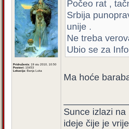
Počeo rat , tač
Srbija punopra
unije .
Ne treba verova
Ubio se za Inf
Pridružen/a:
19 stu 2010, 10:50
Postovi:
10453
Lokacija:
Banja Luka
Ma hoće barab
____________
Sunce izlazi na 
ideje čije je vrij