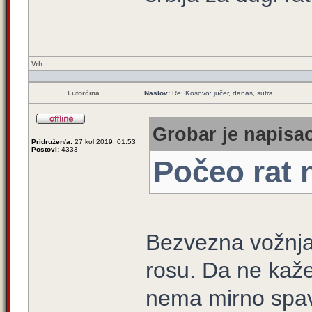
Vrh
Lutorčina
Naslov:
Re: Kosovo: jučer, danas, sutra...
Grobar je napisao
Pridružen/a:
27 kol 2019, 01:53
Postovi:
4333
Počeo rat 
Bezvezna vožnja 
rosu. Da ne kaž
nema mirno spav