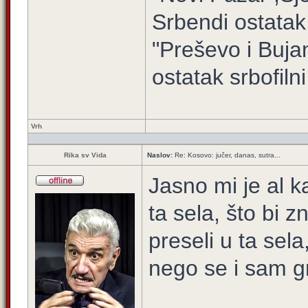
Srbendi ostatak
"Preševo i Buj
ostatak srbofilni 
Vrh
Rika sv Vida
Naslov:
Re: Kosovo: jučer, danas, sutra...
Jasno mi je al 
ta sela, što bi 
preseli u ta sel
nego se i sam g