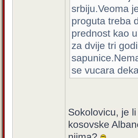
srbiju.Veoma 
proguta treba 
prednost kao u
za dvije tri go
sapunice.Nema 
se vucara de
Sokolovicu, je l
kosovske Albanc
njima?