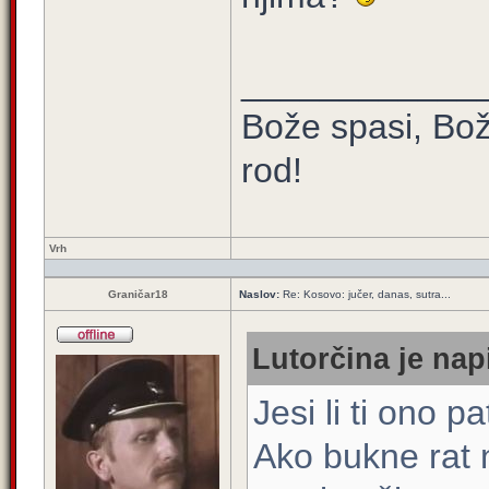
____________
Bože spasi, Bož
rod!
Vrh
Graničar18
Naslov:
Re: Kosovo: jučer, danas, sutra...
Lutorčina je nap
Jesi li ti ono 
Ako bukne rat 