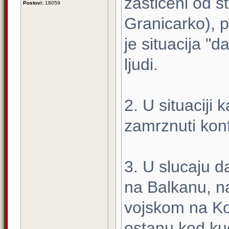
zasticeni od s
Postovi:
18059
Granicarko), 
je situacija "
ljudi.
2. U situaciji 
zamrznuti konfl
3. U slucaju d
na Balkanu, n
vojskom na Kos
ostanu kod kuc