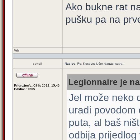
Ako bukne rat na
pušku pa na prve 
Vrh
sokoli
Naslov:
Re: Kosovo: jučer, danas, sutra...
Legionnaire je na
Pridružen/a:
08 lis 2012, 15:49
Postovi:
1565
Jel može neko d
uradi povodom o
puta, al baš ni
odbija prijedlog 