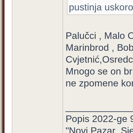
pustinja uskoro
Palučci , Malo O
Marinbrod , Bobo
Cvjetnić,Osredci
Mnogo se on br
ne zpomene kori
____________
Popis 2022-ge 
"Novi Pazar ,Sj