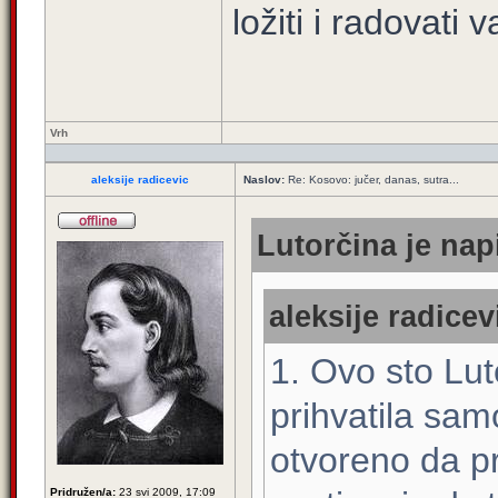
ložiti i radovati v
Vrh
aleksije radicevic
Naslov:
Re: Kosovo: jučer, danas, sutra...
Lutorčina je nap
aleksije radicev
1. Ovo sto Lut
prihvatila sam
otvoreno da pr
Pridružen/a:
23 svi 2009, 17:09