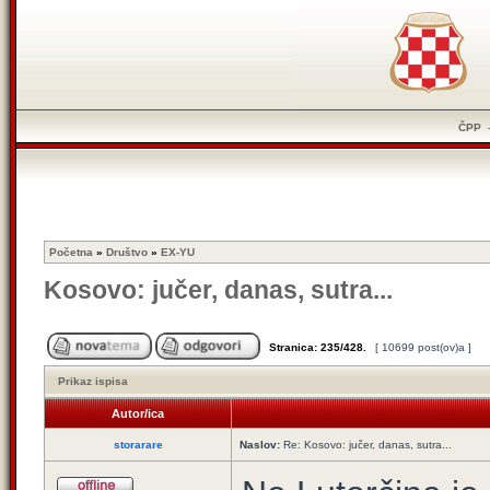
ČPP
Početna
»
Društvo
»
EX-YU
Kosovo: jučer, danas, sutra...
Stranica:
235
/
428
.
[ 10699 post(ov)a ]
Prikaz ispisa
Autor/ica
storarare
Naslov:
Re: Kosovo: jučer, danas, sutra...