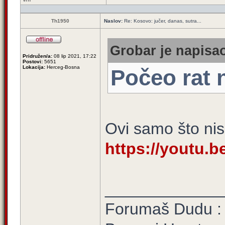
Th1950
Naslov:
Re: Kosovo: jučer, danas, sutra...
Grobar je napisao
Pridružen/a:
08 lip 2021, 17:22
Postovi:
5651
Lokacija:
Herceg-Bosna
Počeo rat 
Ovi samo što nisu
https://youtu.
_____________
Forumaš Dudu :