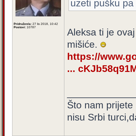
uzeti pušku pa n
Pridružen/a:
27 lis 2018, 10:42
Postovi:
10787
Aleksa ti je ova
mišiće.
https://www.g
... cKJb58q91
____________
Što nam prijete
nisu Srbi turci,