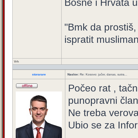
Bosne i Hrvata u 
"Bmk da prostiš
ispratit muslima
Vrh
storarare
Naslov:
Re: Kosovo: jučer, danas, sutra...
Počeo rat , tačn
punopravni član
Ne treba verova
Ubio se za Info