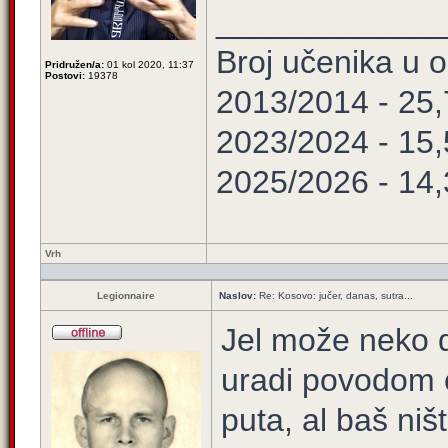
____________
Broj učenika u
Pridružen/a:
01 kol 2020, 11:37
Postovi:
19378
2013/2014 - 25
2023/2024 - 15
2025/2026 - 14
Vrh
Legionnaire
Naslov:
Re: Kosovo: jučer, danas, sutra...
Jel može neko d
uradi povodom 
puta, al baš ni