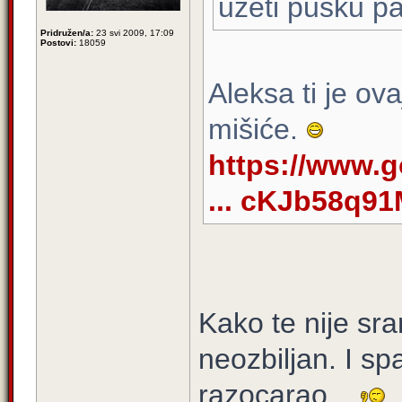
uzeti pušku pa 
Pridružen/a:
23 svi 2009, 17:09
Postovi:
18059
Aleksa ti je ov
mišiće.
https://www.
... cKJb58q9
Kako te nije sr
neozbiljan. I s
razocarao...