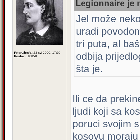
Legionnaire je 
Jel može neko
uradi povodo
tri puta, al b
odbija prijedlo
Pridružen/a:
23 svi 2009, 17:09
Postovi:
18059
šta je.
Ili ce da prek
ljudi koji sa ko
poruci svojim s
kosovu moraju t