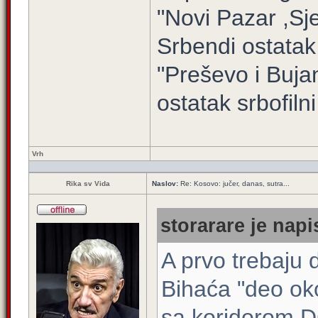
"Novi Pazar ,Sj
Srbendi ostatak
"Preševo i Buj
ostatak srbofilni 
Vrh
Rika sv Vida
Naslov:
Re: Kosovo: jučer, danas, sutra...
storarare je napi
A prvo trebaju 
Bihaća "deo oko
sa koridorom 