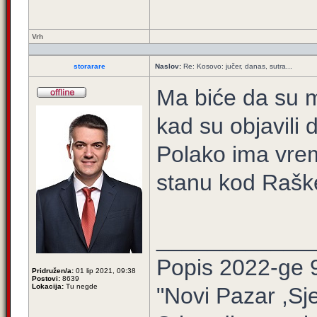
Vrh
storarare
Naslov:
Re: Kosovo: jučer, danas, sutra...
Ma biće da su me
kad su objavili 
Polako ima vre
stanu kod Rašk
____________
Popis 2022-ge 
Pridružen/a:
01 lip 2021, 09:38
Postovi:
8639
Lokacija:
Tu negde
"Novi Pazar ,Sj