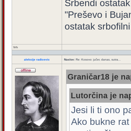
Srbendi ostatak
"Preševo i Buj
ostatak srbofilni 
Vrh
aleksije radicevic
Naslov:
Re: Kosovo: jučer, danas, sutra...
Graničar18 je na
Lutorčina je nap
Jesi li ti ono 
Ako bukne rat