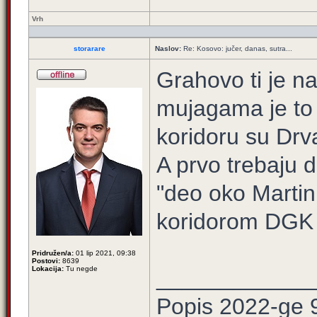
Vrh
storarare
Naslov:
Re: Kosovo: jučer, danas, sutra...
Grahovo ti je n
mujagama je to 
koridoru su Drv
A prvo trebaju 
"deo oko Martin
koridorom DGK
Pridružen/a:
01 lip 2021, 09:38
Postovi:
8639
Lokacija:
Tu negde
____________
Popis 2022-ge 