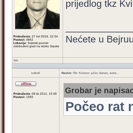
prijedlog tkz Kvi
____________
Nećete u Bejruuu
Pridružen/a:
27 kol 2019, 22:54
Postovi:
4862
Lokacija:
Svjetski poznat
oslobođeni grad na istoku Srpske
Vrh
sokoli
Naslov:
Re: Kosovo: jučer, danas, sutra...
Grobar je napisao
Pridružen/a:
08 lis 2012, 15:49
Postovi:
1565
Počeo rat 