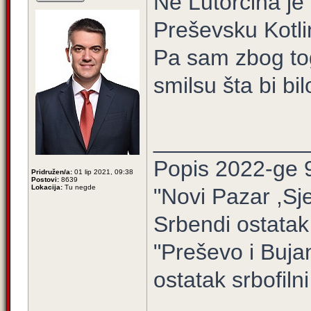
Ne Lutorčina je 
Preševsku Kotli
Pa sam zbog to
smilsu šta bi bil
____________
Popis 2022-ge 
Pridružen/a:
01 lip 2021, 09:38
Postovi:
8639
Lokacija:
Tu negde
"Novi Pazar ,Sj
Srbendi ostatak
"Preševo i Buj
ostatak srbofilni 