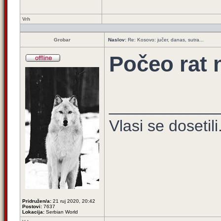
Vrh
Grobar
Naslov:
Re: Kosovo: jučer, danas, sutra...
Počeo rat 
____________
Vlasi se dosetili.
Pridružen/a:
21 ruj 2020, 20:42
Postovi:
7637
Lokacija:
Serbian World