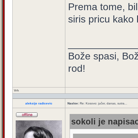
Prema tome, bil
siris pricu kako
____________
Bože spasi, Bož
rod!
Vrh
aleksije radicevic
Naslov:
Re: Kosovo: jučer, danas, sutra...
sokoli je napisao