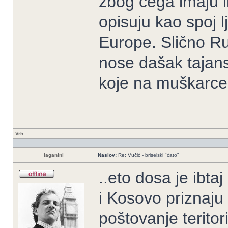
zbog čega imaju li
opisuju kao spoj l
Europe. Slično Rus
nose dašak tajans
koje na muškarce 
Vrh
laganini
Naslov:
Re: Vučić - briselski "ćato"
..eto dosa je ibta
i Kosovo priznaju
poštovanje teritori