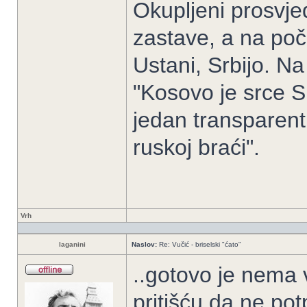
Okupljeni prosvjed
zastave, a na po
Ustani, Srbijo. N
"Kosovo je srce Sr
jedan transparent 
ruskoj braći".
Vrh
laganini
Naslov:
Re: Vučić - briselski "ćato"
..gotovo je nema 
pritišću da ne potp