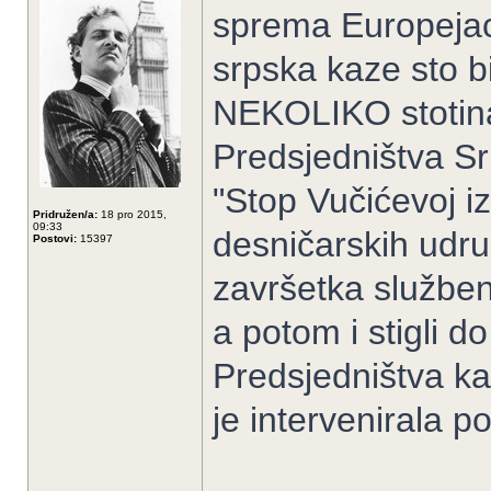
sprema Europejac
srpska kaze sto b
NEKOLIKO stotina 
Predsjedništva S
"Stop Vučićevoj iz
Pridružen/a:
18 pro 2015,
09:33
desničarskih udru
Postovi:
15397
završetka služben
a potom i stigli 
Predsjedništva ka
je intervenirala po