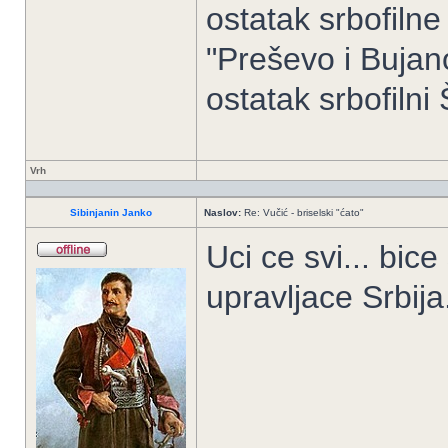
ostatak srbofilne
"Preševo i Buja
ostatak srbofilni Š
Vrh
Sibinjanin Janko
Naslov:
Re: Vučić - briselski "ćato"
Uci ce svi... bic
upravljace Srbija