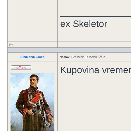
_____________
ex Skeletor
Vrh
Sibinjanin Janko
Naslov:
Re: Vučić - briselski "ćato"
Kupovina vreme