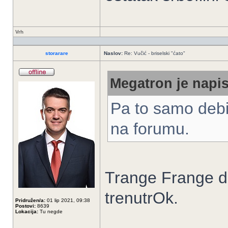
Vrh
storarare
Naslov:
Re: Vučić - briselski "ćato"
Megatron je napis
Pa to samo debi
na forumu.
Trange Frange d
trenutrOk.
Pridružen/a:
01 lip 2021, 09:38
Postovi:
8639
Lokacija:
Tu negde