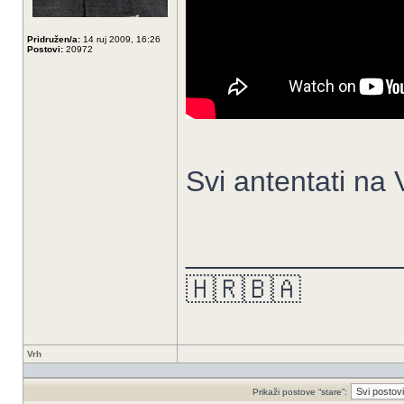
Pridružen/a:
14 ruj 2009, 16:26
Postovi:
20972
Svi antentati na
_____________
🇭🇷🇧🇦
Vrh
Prikaži postove “stare”: