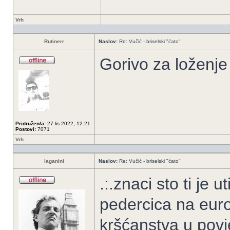
Vrh
Rutinerr
Naslov:
Re: Vučić - briselski "ćato"
Gorivo za loženje 
Pridružen/a:
27 lis 2022, 12:21
Postovi:
7071
Vrh
laganini
Naslov:
Re: Vučić - briselski "ćato"
.:.znaci sto ti je u
pedercica na eurov
kršćanstva u povj