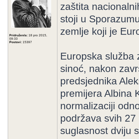
zaštita nacionalni
stoji u Sporazumu
zemlje koji je Eur
Pridružen/a:
18 pro 2015,
09:33
Postovi:
15397
Europska služba z
sinoć, nakon zav
predsjednika Ale
premijera Albina 
normalizaciji odn
podržava svih 27 
suglasnost dviju 