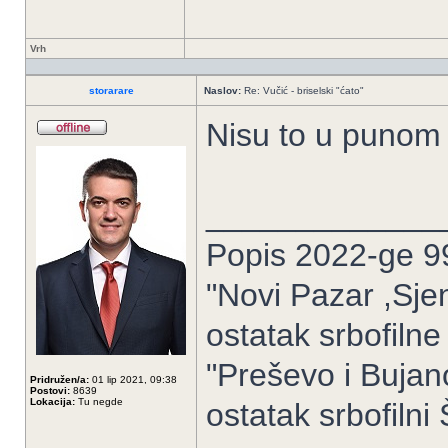
Vrh
storarare
Naslov:
Re: Vučić - briselski "ćato"
Nisu to u punom s
_____________
Popis 2022-ge 9
"Novi Pazar ,Sje
ostatak srbofilne
"Preševo i Buja
Pridružen/a:
01 lip 2021, 09:38
Postovi:
8639
Lokacija:
Tu negde
ostatak srbofilni Š