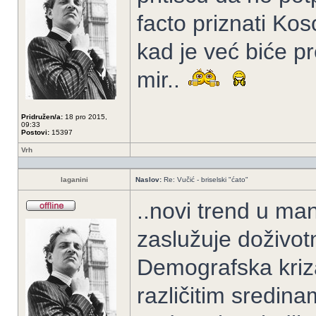
facto priznati Kos
kad je već biće p
mir..
Pridružen/a:
18 pro 2015,
09:33
Postovi:
15397
Vrh
laganini
Naslov:
Re: Vučić - briselski "ćato"
..novi trend u man
zaslužuje doživot
Demografska kriz
različitim sredina