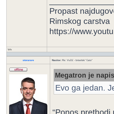
______________
Propast najdugove
Rimskog carstva
https://www.you
Vrh
storarare
Naslov:
Re: Vučić - briselski "ćato"
Megatron je napis
Evo ga jedan. J
“Ponos prethodi p