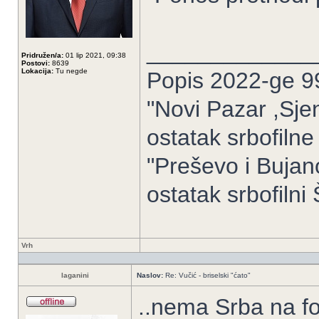
_____________
Pridružen/a:
01 lip 2021, 09:38
Postovi:
8639
Lokacija:
Tu negde
Popis 2022-ge 9
"Novi Pazar ,Sje
ostatak srbofilne
"Preševo i Buja
ostatak srbofilni Š
Vrh
laganini
Naslov:
Re: Vučić - briselski "ćato"
..nema Srba na for