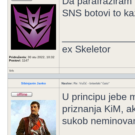
Da parafraziram 
SNS botovi to ka
_____________
ex Skeletor
Pridružen/a:
30 stu 2022, 10:32
Postovi:
1147
Vrh
Sibinjanin Janko
Naslov:
Re: Vučić - briselski "ćato"
U principu jebe mi
priznanja KiM, a
sukob neminovan,