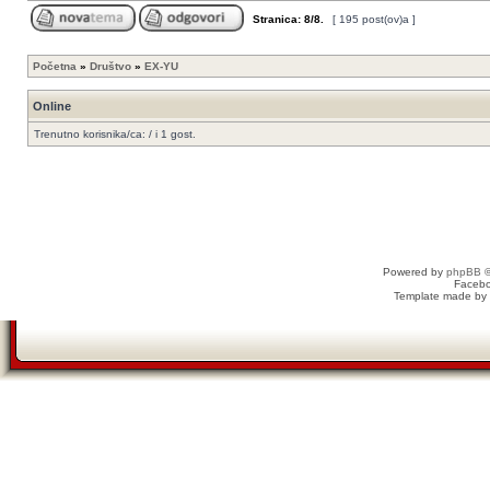
Stranica:
8
/
8
.
[ 195 post(ov)a ]
Početna
»
Društvo
»
EX-YU
Online
Trenutno korisnika/ca: / i 1 gost.
Powered by
phpBB
©
Faceb
Template made by