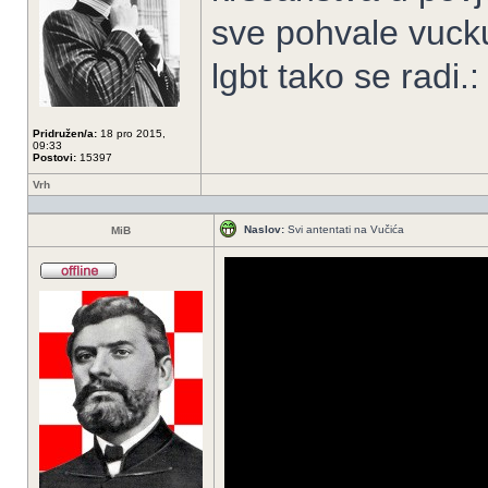
sve pohvale vucku
lgbt tako se radi.
Pridružen/a:
18 pro 2015,
09:33
Postovi:
15397
Vrh
Naslov:
Svi antentati na Vučića
MiB