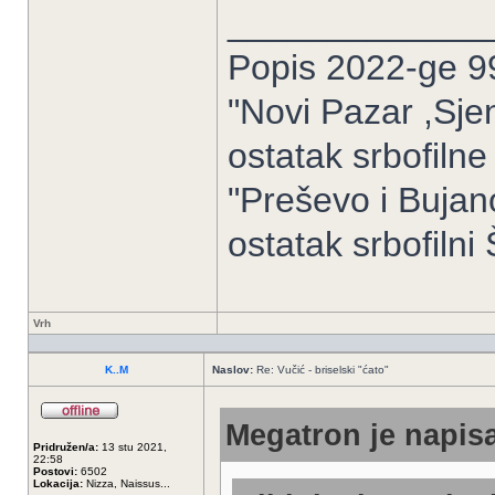
_____________
Popis 2022-ge 9
"Novi Pazar ,Sje
ostatak srbofilne
"Preševo i Buja
ostatak srbofilni Š
Vrh
K..M
Naslov:
Re: Vučić - briselski "ćato"
Megatron je napisa
Pridružen/a:
13 stu 2021,
22:58
Postovi:
6502
Lokacija:
Nizza, Naissus...