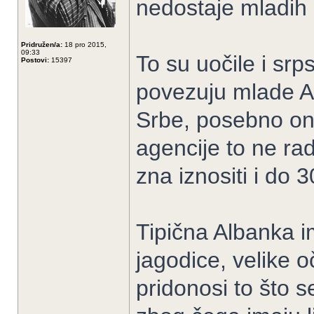
nedostaje mladih d
Pridružen/a:
18 pro 2015,
09:33
To su uočile i sr
Postovi:
15397
povezuju mlade Al
Srbe, posebno one
agencije to ne r
zna iznositi i do 
Tipična Albanka i
jagodice, velike o
pridonosi to što 