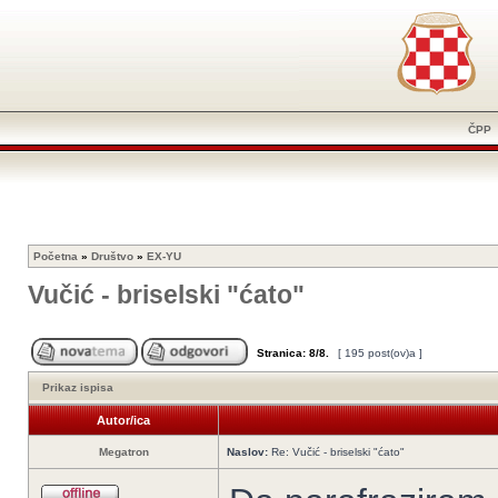
ČPP
Početna
»
Društvo
»
EX-YU
Vučić - briselski "ćato"
Stranica:
8
/
8
.
[ 195 post(ov)a ]
Prikaz ispisa
Autor/ica
Megatron
Naslov:
Re: Vučić - briselski "ćato"