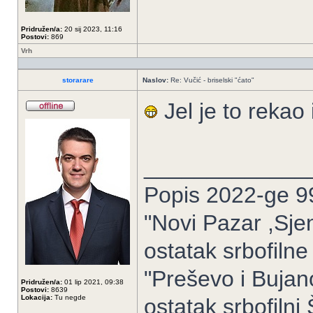
Pridružen/a:
20 sij 2023, 11:16
Postovi:
869
Vrh
storarare
Naslov:
Re: Vučić - briselski "ćato"
Jel je to rekao 
_____________
Popis 2022-ge 9
"Novi Pazar ,Sje
ostatak srbofilne
"Preševo i Buja
Pridružen/a:
01 lip 2021, 09:38
Postovi:
8639
Lokacija:
Tu negde
ostatak srbofilni Š