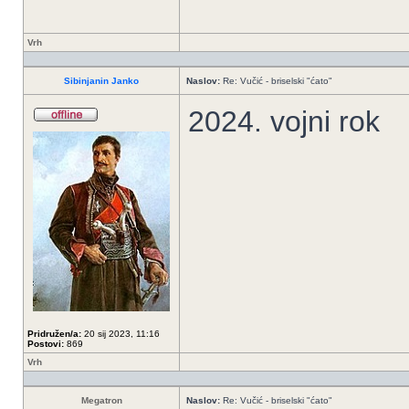
Vrh
Sibinjanin Janko
Naslov:
Re: Vučić - briselski "ćato"
2024. vojni rok
Pridružen/a:
20 sij 2023, 11:16
Postovi:
869
Vrh
Megatron
Naslov:
Re: Vučić - briselski "ćato"