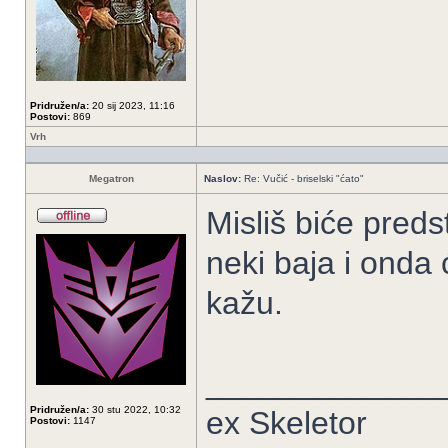
Pridružen/a:
20 sij 2023, 11:16
Postovi:
869
Vrh
Megatron
Naslov:
Re: Vučić - briselski "ćato"
Misliš biće pred
neki baja i onda
kažu.
_____________
Pridružen/a:
30 stu 2022, 10:32
ex Skeletor
Postovi:
1147