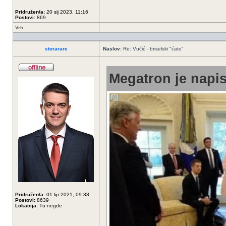
Pridružen/a:
20 sij 2023, 11:16
Postovi:
869
Vrh
storarare
Naslov:
Re: Vučić - briselski "ćato"
Megatron je napis
Pridružen/a:
01 lip 2021, 09:38
Postovi:
8639
Lokacija:
Tu negde