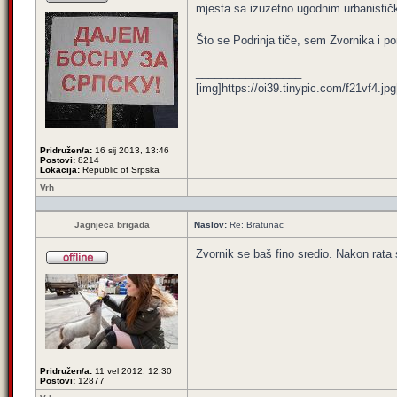
mjesta sa izuzetno ugodnim urbanistički
Što se Podrinja tiče, sem Zvornika i po
_________________
[img]https://oi39.tinypic.com/f21vf4.jpg
Pridružen/a:
16 sij 2013, 13:46
Postovi:
8214
Lokacija:
Republic of Srpska
Vrh
Jagnjeca brigada
Naslov:
Re: Bratunac
Zvornik se baš fino sredio. Nakon rata 
Pridružen/a:
11 vel 2012, 12:30
Postovi:
12877