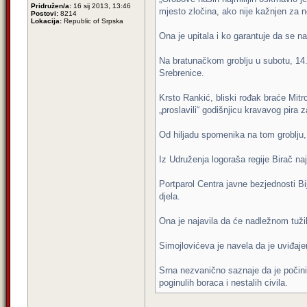
Pridružen/a:
16 sij 2013, 13:46
mjesto zločina, ako nije kažnjen za ne
Postovi:
8214
Lokacija:
Republic of Srpska
Ona je upitala i ko garantuje da se na
Na bratunačkom groblju u subotu, 14.
Srebrenice.
Krsto Rankić, bliski rođak braće Mitro
„proslavili“ godišnjicu kravavog pira z
Od hiljadu spomenika na tom groblju, 
Iz Udruženja logoraša regije Birač na
Portparol Centra javne bezjednosti Bi
djela.
Ona je najavila da će nadležnom tužila
Simojlovićeva je navela da je uviđaj
Srna nezvanično saznaje da je počini
poginulih boraca i nestalih civila.