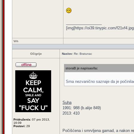
_________________
[img]https://oi39.tinypic.com/f21vf4.jpg
Vrh
Očigrije
Naslov:
Re: Bratunac
storaB je napisao/la:
Srna nezvanično saznaje da je počinil
Suha
1991: 988 (b.alije 849)
2013: 410
Pridružen/a:
07 pro 2013,
16:09
Postovi:
29
Počišćena i smrvljena gamad, a nakon rev