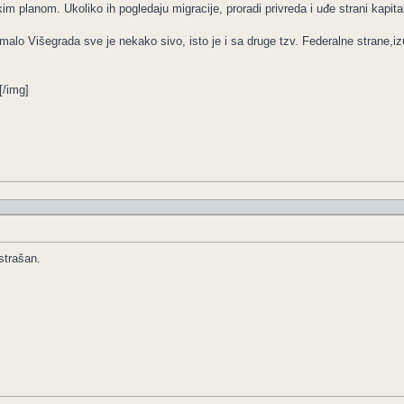
m planom. Ukoliko ih pogledaju migracije, proradi privreda i uđe strani kapital
malo Višegrada sve je nekako sivo, isto je i sa druge tzv. Federalne strane,iz
[/img]
strašan.