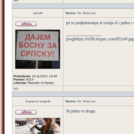
Vrh
storaB
Naslov:
Re: Bratunac
jel to podjebavanje ili ironija ili i jedno i
_________________
[img]https://oi39.tinypic.com/f21vf4.jpg
Pridružen/a:
16 sij 2013, 13:46
Postovi:
8214
Lokacija:
Republic of Srpska
Vrh
Jagnjeca brigada
Naslov:
Re: Bratunac
Ni jedno ni drugo.