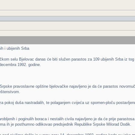
h i ubijenih Srba
čkom selu Bjelovac danas će biti služen parastos za 109 ubijenih Srba iz tog i
decembra 1992. godine.
 Srpske pravoslavne opštine bjelovačke najavljeno je da će parastos novomu
eštenstvom.
za pokoj duša nastradalih, te polaganjem cvijeća uz spomen-ploču postavljenu
robljenih i poginulih boraca i nestalih civila najavljeno je da će prije parast
ima ih je posthumno odlikovao predsjednik Republike Srpske Milorad Dodik.