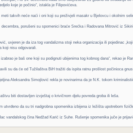
djelo koje je počinio“, istakla je Filipovićeva.
 meti takvih neće naći i oni koji su preživjeli masakr u Bjelovcu i okolnim sel
 decembra, porušeni su spomenici braće Srećka i Radovana Mitrović iz Sikirića
vić, uvjeren je da iza tog vandalizma stoji neka organizacija ili pojedinac „ko
a koji nisu odgovarali.
izabrao je baš one koji su podignuti ubijenima tog kobnog dana“, rekao je Ra
javili su da će od Tužilaštva BiH tražiti da ispita ratnu prošlost počinioca g
jeljina Aleksandra Simojlović rekla je novinarima da je N.K. tokom kriminalist
štvu biti dostavljen izvještaj o krivičnom djelu povreda groba ili leša.
em utvrđeno da su tri nadgrobna spomenika izbijena iz ležišta upotrebom fizič
lac vandalskog čina Nedžad Karić iz Suhe. Rušenje spomenika juče je prijavio