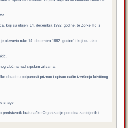
ima.
, koji su ubijeni 14. decembra 1992. godine, te Zorke Ilić iz
ji je okrvavio ruke 14. decembra 1992. godine“ i koji su tako
nkić.
nusnog zločina nad srpskim žrtvama.
ičke obrade u potpunosti priznao i opisao način izvršenja krivičnog
ke snage.
 predstavnik bratunačke Organizacije porodica zarobljenih i