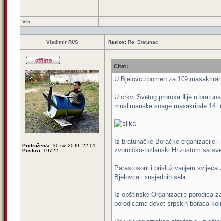
Vrh
Vladimir RUS
Naslov:
Re: Bratunac
Citat:
U Bjelovcu pomen za 109 masakrirani
U crkvi Svetog proroka Ilije u bratuna
muslimanske snage masakrirale 14. 
Iz bratunačke Boračke organizacije i
Pridružen/a:
30 svi 2009, 22:01
zvorničko-tuzlanski Hrizostom sa sv
Postovi:
19722
Parastosom i prisluživanjem svijeća 
Bjelovca i susjednih sela.
Iz opštinske Organizacije porodica za
porodicama devet srpskih boraca koj