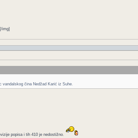
[/img]
ac vandalskog čina Nedžad Karić iz Suhe.
izije popisa i tih 410 je nedostižno.