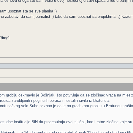
a osnovu onoga što sam vidio u ovoj nesrećnoj državi spada u red urbanijih 
sam upoznat šta se sve planira ;)
 zaboravi da sam journalist :) tako da sam upoznat sa projektima. ;) Kažem uk
[/img]
m groblju oskrnavio je Bošnjak, što potvrđuje da se zločinac vraća na mjesto 
odica zarobljenih i poginulih boraca i nestalih civila iz Bratunca.
iz bratunačkog sela Suhe priznao je da je na gradskom groblju u Bratuncu sruš
osudne institucije BiH da procesuiraju ovaj slučaj, kao i ratne zločine koje 
e Bošnjak, i to 14. decembra kada smo obilježavali 21 godinu od stradanja 68 