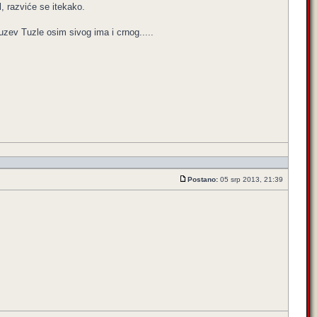
, razviće se itekako.
uzev Tuzle osim sivog ima i crnog.....
Postano:
05 srp 2013, 21:39