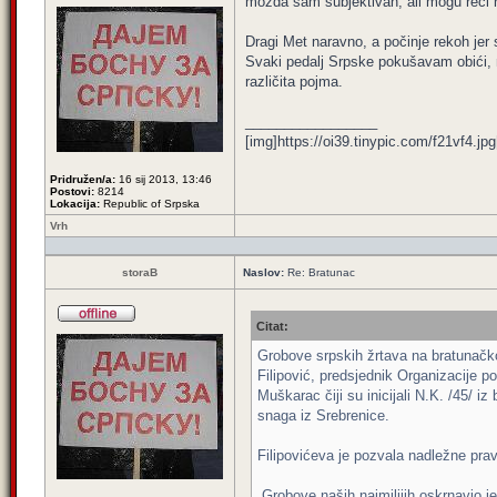
možda sam subjektivan, ali mogu reći n
Dragi Met naravno, a počinje rekoh jer 
Svaki pedalj Srpske pokušavam obići, ne
različita pojma.
_________________
[img]https://oi39.tinypic.com/f21vf4.jpg
Pridružen/a:
16 sij 2013, 13:46
Postovi:
8214
Lokacija:
Republic of Srpska
Vrh
storaB
Naslov:
Re: Bratunac
Citat:
Grobove srpskih žrtava na bratunačko
Filipović, predsjednik Organizacije por
Muškarac čiji su inicijali N.K. /45/ 
snaga iz Srebrenice.
Filipovićeva je pozvala nadležne prav
„Grobove naših najmilijih oskrnavio j