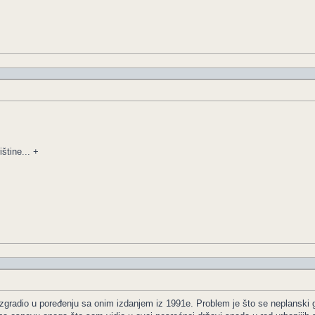
štine... +
e izgradio u poređenju sa onim izdanjem iz 1991e. Problem je što se neplanski