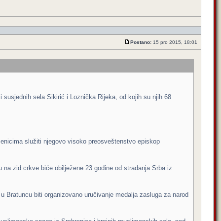
Postano:
15 pro 2015, 18:01
 susjednih sela Sikirić i Loznička Rijeka, od kojih su njih 68
čenicima služiti njegovo visoko preosveštenstvo episkop
 na zid crkve biće obilježene 23 godine od stradanja Srba iz
osa u Bratuncu biti organizovano uručivanje medalja zasluga za narod