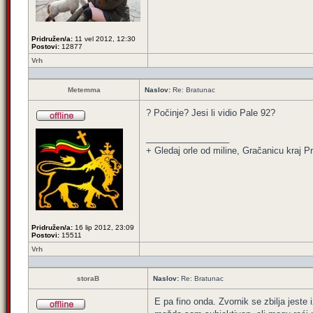
Pridružen/a:
11 vel 2012, 12:30
Postovi:
12877
Vrh
Metemma
Naslov:
Re: Bratunac
? Počinje? Jesi li vidio Pale 92?
_________________
+ Gledaj orle od miline, Gračanicu kraj Pri
Pridružen/a:
16 lip 2012, 23:09
Postovi:
15511
Vrh
storaB
Naslov:
Re: Bratunac
E pa fino onda. Zvornik se zbilja jest