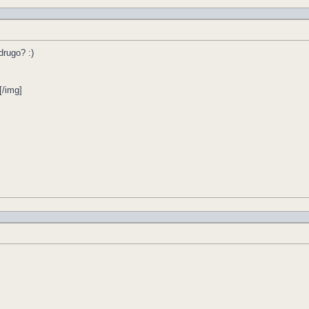
 drugo? :)
[/img]