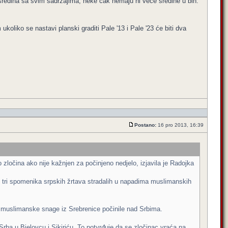
sredina sa svim sadržajima, neke čak nemaju ni veće sredine u bih.
oliko se nastavi planski graditi Pale '13 i Pale '23 će biti dva
Postano:
16 pro 2013, 16:39
zločina ako nije kažnjen za počinjeno nedjelo, izjavila je Radojka
io tri spomenika srpskih žrtava stradalih u napadima muslimanskih
su muslimanske snage iz Srebrenice počinile nad Srbima.
Srba u Bjelovcu i Sikiriću. To potvrđuje da se zločinac vraća na