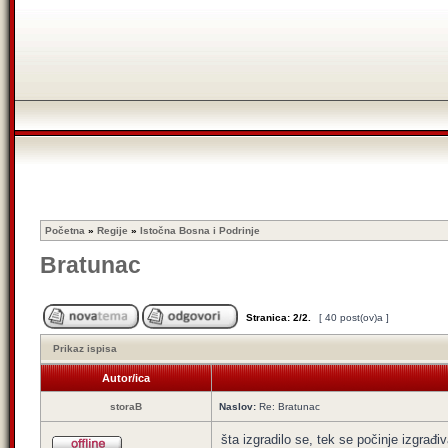
Početna
»
Regije
»
Istočna Bosna i Podrinje
Bratunac
Stranica:
2
/
2
.
[ 40 post(ov)a ]
Prikaz ispisa
Autor/ica
storaB
Naslov:
Re: Bratunac
šta izgradilo se, tek se počinje izgra