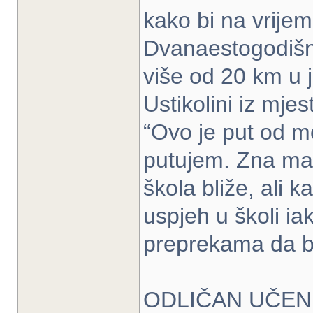
kako bi na vrijem
Dvanaestogodišn
više od 20 km u 
Ustikolini iz mje
“Ovo je put od m
putujem. Zna malo 
škola bliže, ali 
uspjeh u školi iak
preprekama da bi 
ODLIČAN UČEN