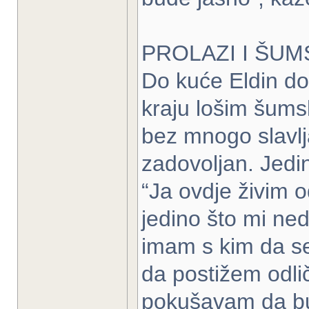
PROLAZI I ŠU
Do kuće Eldin do
kraju lošim šum
bez mnogo slavlja
zadovoljan. Jedin
“Ja ovdje živim 
jedino što mi ne
imam s kim da se
da postižem odlič
pokušavam da bud