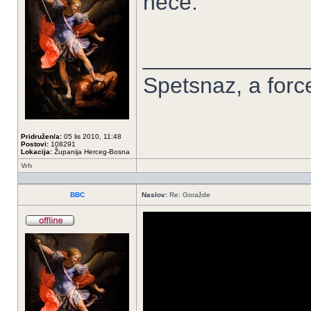
neće.
_____________
Spetsnaz, a forc
Pridružen/a:
05 lis 2010, 11:48
Postovi:
108291
Lokacija:
Županija Herceg-Bosna
Vrh
BBC
Naslov:
Re: Goražde