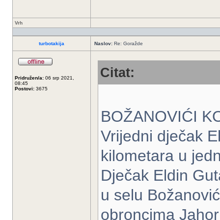
Vrh
turbotakija
Naslov:
Re: Goražde
Citat:
Pridružen/a:
06 srp 2021,
08:45
Postovi:
3675
BOŽANOVIĆI K
Vrijedni dječak E
kilometara u jed
Dječak Eldin Gut
u selu Božanović
obroncima Jahori