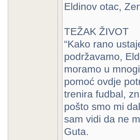
Eldinov otac, Ze
TEŽAK ŽIVOT
“Kako rano ustaje
podržavamo, Eldi
moramo u mnogim
pomoć ovdje potr
trenira fudbal, zn
pošto smo mi dal
sam vidi da ne m
Guta.