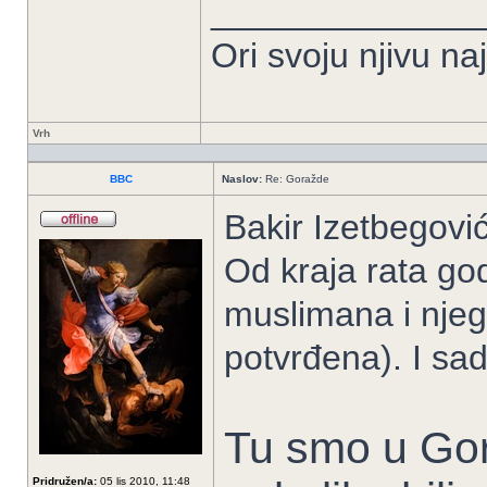
______________
Ori svoju njivu na
Vrh
BBC
Naslov:
Re: Goražde
Bakir Izetbegović
Od kraja rata g
muslimana i njeg
potvrđena). I sad
Tu smo u Gor
Pridružen/a:
05 lis 2010, 11:48