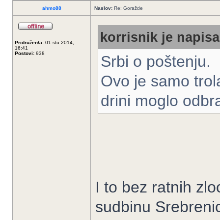
ahmo88
Naslov:
Re: Goražde
korrisnik je napisa
Pridružen/a:
01 stu 2014,
16:41
Postovi:
938
Srbi o poštenju.
Ovo je samo trol
drini moglo odbra
I to bez ratnih zl
sudbinu Srebreni