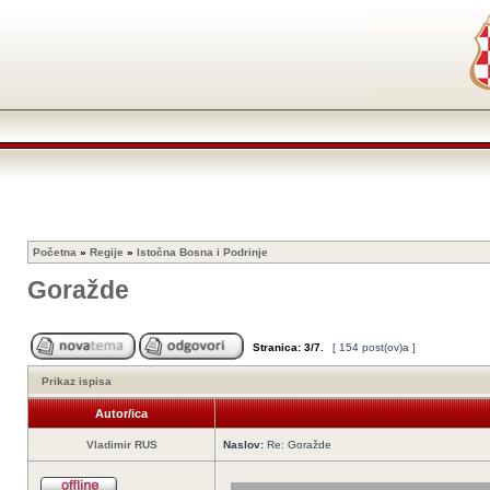
Početna
»
Regije
»
Istočna Bosna i Podrinje
Goražde
Stranica:
3
/
7
.
[ 154 post(ov)a ]
Prikaz ispisa
Autor/ica
Vladimir RUS
Naslov:
Re: Goražde