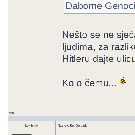
Dabome Genocid
Nešto se ne sjeć
ljudima, za razl
Hitleru dajte ulic
Ko o čemu...
Vrh
korrisnik
Naslov:
Re: Goražde