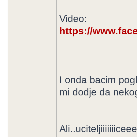
Video:
https://www.fa
I onda bacim pogl
mi dodje da neko
Ali..uciteljiiiiiii