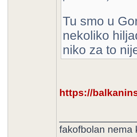
Tu smo u Gor
nekoliko hilja
niko za to ni
https://balkanin
______________
fakofbolan nema k