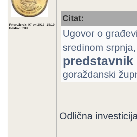
Citat:
Pridružen/a:
07 svi 2016, 15:19
Postovi:
283
Ugovor o građevin
sredinom srpnja,
predstavnik
goraždanski župn
Odlična investicij