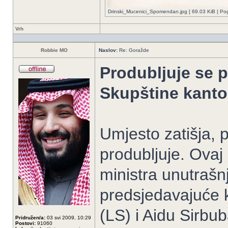
Drinski_Mucenici_Spomendan.jpg [ 69.03 KiB | Pog
Vrh
Robbie MO
Naslov:
Re: Goražde
Produbljuje se p
Skupštine kanto
Umjesto zatišja, 
produbljuje. Ova
ministra unutrašnj
predsjedavajuće 
(LS) i Aidu Sirbub
Pridružen/a:
03 svi 2009, 10:29
Postovi:
91060