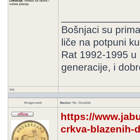
Lokacija:
Institut za razna i
ostala pitanja
______________
Bošnjaci su prima
liče na potpuni k
Rat 1992-1995 u B
generacije, i dob
Vrh
Krugerrand
Naslov:
Re: Goražde
https://www.jabu
crkva-blazenih-