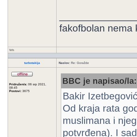
______________
fakofbolan nema k
Vrh
turbotakija
Naslov:
Re: Goražde
BBC je napisao/la:
Pridružen/a:
06 srp 2021,
08:45
Postovi:
3675
Bakir Izetbegović
Od kraja rata g
muslimana i njego
potvrđena). I sad