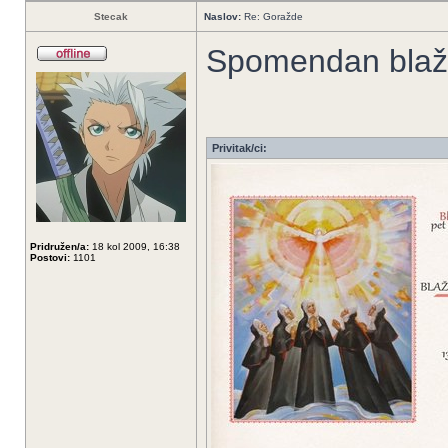
Stecak
Naslov:
Re: Goražde
Spomendan blaže
Privitak/ci:
Pridružen/a:
18 kol 2009, 16:38
Postovi:
1101