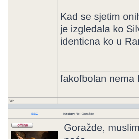
Kad se sjetim onih
je izgledala ko Si
identicna ko u Ra
______________
fakofbolan nema k
Vrh
BBC
Naslov:
Re: Goražde
Goražde, muslima