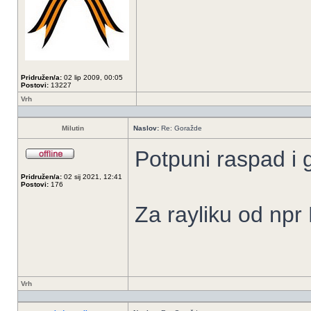
Pridružen/a:
02 lip 2009, 00:05
Postovi:
13227
Vrh
Milutin
Naslov:
Re: Goražde
Potpuni raspad i g
Pridružen/a:
02 sij 2021, 12:41
Postovi:
176
Za rayliku od npr 
Vrh