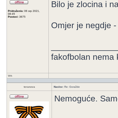
Bilo je zlocina i n
Pridružen/a:
06 srp 2021,
08:45
Postovi:
3675
Omjer je negdje -
______________
fakofbolan nema k
Vrh
teranova
Naslov:
Re: Goražde
Nemoguće. Samo s