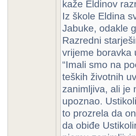
kaže Eldinov raz
Iz škole Eldina 
Jabuke, odakle g
Razredni starješi
vrijeme boravka u
“Imali smo na poč
teških životnih 
zanimljiva, ali j
upoznao. Ustikoli
to prozrela da on
da obiđe Ustikol