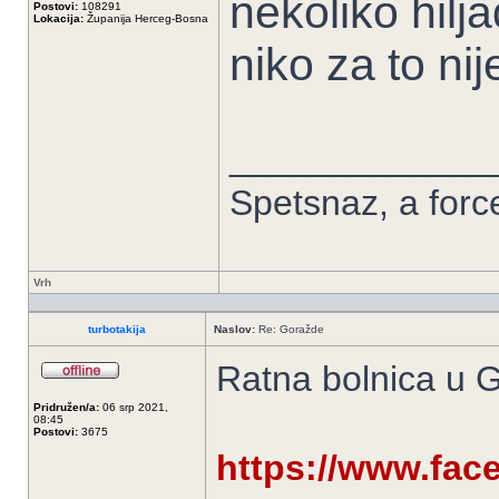
nekoliko hilja
Postovi:
108291
Lokacija:
Županija Herceg-Bosna
niko za to ni
_____________
Spetsnaz, a forc
Vrh
turbotakija
Naslov:
Re: Goražde
Ratna bolnica u 
Pridružen/a:
06 srp 2021,
08:45
Postovi:
3675
https://www.fa