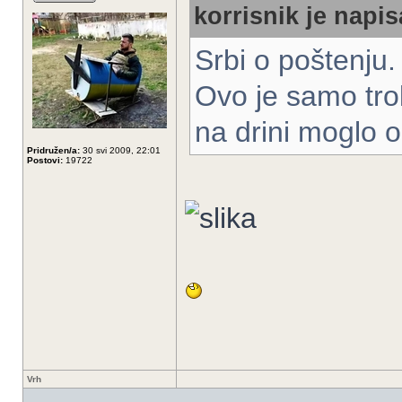
korrisnik je napis
Srbi o poštenju.
Ovo je samo tro
na drini moglo o
Pridružen/a:
30 svi 2009, 22:01
Postovi:
19722
Vrh