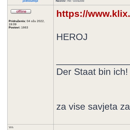
jednoumlje
Naslov:
Re: Goražde
https://www.klix
Pridružen/a:
04 ožu 2022,
19:09
Postovi:
1663
HEROJ
______________
Der Staat bin ich!
za vise savjeta z
Vrh