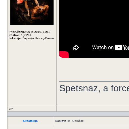
Pridružen/a:
05 lis 2010, 11:48
Postovi:
108291
Lokacija:
Županija Herceg-Bosna
_____________
Spetsnaz, a forc
Vrh
turbotakija
Naslov:
Re: Goražde