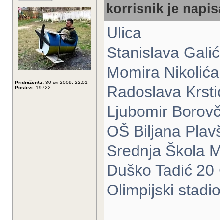
korrisnik je napis
Ulica
Stanislava Galić
Momira Nikolića
Pridružen/a:
30 svi 2009, 22:01
Radoslava Krsti
Postovi:
19722
Ljubomir Borovč
OŠ Biljana Plav
Srednja Škola M
Duško Tadić 20 
Olimpijski stad