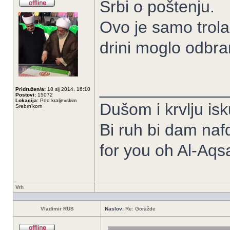
Srbi o poštenju.
Ovo je samo trola
drini moglo odbra
______________
Pridružen/a:
18 sij 2014, 16:10
Postovi:
15072
Lokacija:
Pod kraljevskim
Dušom i krvlju isk
Srebrn'kom
Bi ruh bi dam nafd
for you oh Al-Aqs
Vrh
Vladimir RUS
Naslov:
Re: Goražde