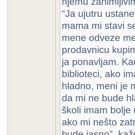
njemu zanimljivi
“Ja ujutru ustan
mama mi stavi se
mene odveze me 
prodavnicu kupi
ja ponavljam. Ka
biblioteci, ako i
hladno, meni je
da mi ne bude hl
školi imam bolje 
ako mi nešto zatr
bude jasno”, kaž