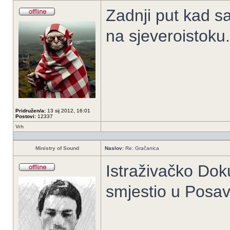
Zadnji put kad s
na sjeveroistoku.
Pridružen/a:
13 sij 2012, 16:01
Postovi:
12337
Vrh
Ministry of Sound
Naslov:
Re: Gračanica
Istraživačko Dok
smjestio u Posav