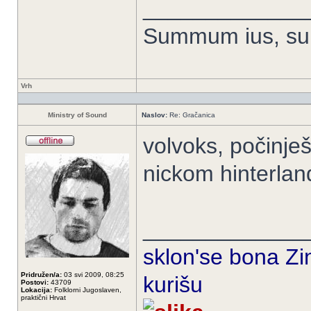
_____________
Summum ius, sum
Vrh
Ministry of Sound
Naslov:
Re: Gračanica
volvoks, počinje
nickom hinterlan
_____________
sklon'se bona Zin
Pridružen/a:
03 svi 2009, 08:25
kurišu
Postovi:
43709
Lokacija:
Folklorni Jugoslaven,
praktični Hrvat