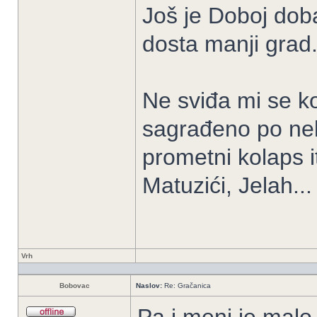
Još je Doboj doba
dosta manji grad.
Ne sviđa mi se ko
sagrađeno po nek
prometni kolaps i
Matuzići, Jelah...
Vrh
Bobovac
Naslov:
Re: Gračanica