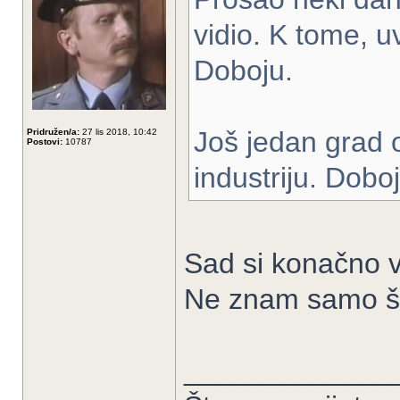
vidio. K tome, u
Doboju.
Još jedan grad 
Pridružen/a:
27 lis 2018, 10:42
Postovi:
10787
industriju. Dobo
Sad si konačno v
Ne znam samo št
_____________