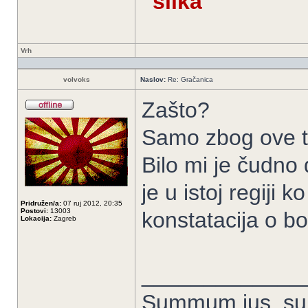
Vrh
volvoks
Naslov:
Re: Gračanica
Zašto?
Samo zbog ove t
Bilo mi je čudno 
je u istoj regiji
Pridružen/a:
07 ruj 2012, 20:35
Postovi:
13003
konstatacija o b
Lokacija:
Zagreb
_____________
Summum ius, sum