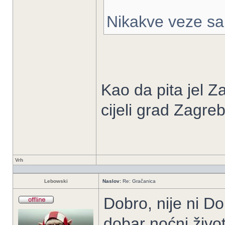
Nikakve veze s
Kao da pita jel Z
cijeli grad Zagre
Vrh
Lebowski
Naslov:
Re: Gračanica
Dobro, nije ni Do
dobar noćni život