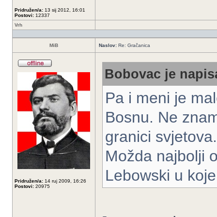
Pridružen/a:
13 sij 2012, 16:01
Postovi:
12337
Vrh
MiB
Naslov:
Re: Gračanica
Bobovac je napisa
Pa i meni je mal
Bosnu. Ne znam 
granici svjetova.
Možda najbolji o
Lebowski u koje
Pridružen/a:
14 ruj 2009, 16:26
Postovi:
20975