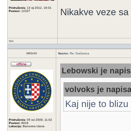
Pridružen/a:
13 sij 2012, 16:01
Nikakve veze sa
Postovi:
12337
Vrh
MRSHO
Naslov:
Re: Gračanica
Lebowski je napis
volvoks je napisa
Kaj nije to bliz
Pridružen/a:
05 svi 2009, 11:02
Postovi:
8018
Lokacija:
Banovina Usora