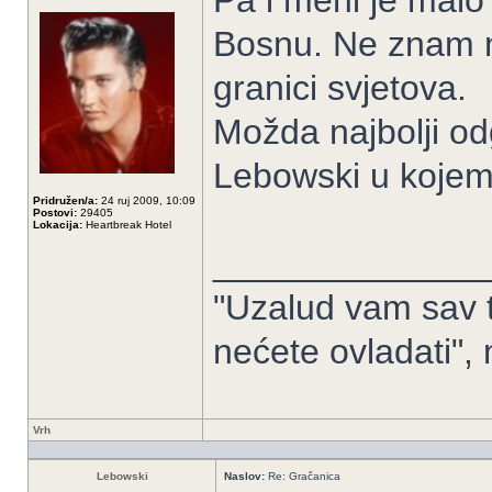
Pa i meni je malo
Bosnu. Ne znam ni
granici svjetova.
Možda najbolji odg
Lebowski u kojem
Pridružen/a:
24 ruj 2009, 10:09
Postovi:
29405
Lokacija:
Heartbreak Hotel
______________
"Uzalud vam sav t
nećete ovladati",
Vrh
Lebowski
Naslov:
Re: Gračanica