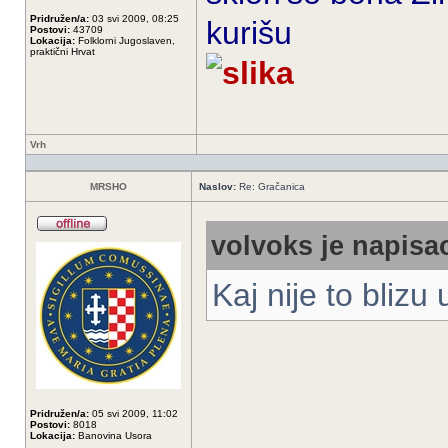
Pridružen/a:
03 svi 2009, 08:25
kurišu
Postovi:
43709
Lokacija:
Folklorni Jugoslaven,
praktični Hrvat
Vrh
MRSHO
Naslov:
Re: Gračanica
volvoks je napisao
Kaj nije to blizu
Pridružen/a:
05 svi 2009, 11:02
Postovi:
8018
Lokacija:
Banovina Usora