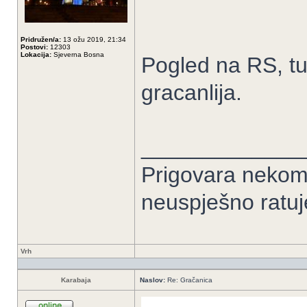
Pridružen/a:
13 ožu 2019, 21:34
Postovi:
12303
Lokacija:
Sjeverna Bosna
Pogled na RS, tu
gracanlija.
_____________
Prigovara nekome 
neuspješno ratuj
Vrh
Karabaja
Naslov:
Re: Gračanica