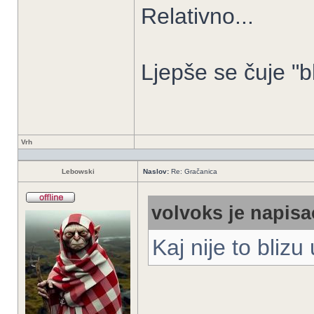
Relativno...
Ljepše se čuje "b
Vrh
Lebowski
Naslov:
Re: Gračanica
volvoks je napisa
Kaj nije to blizu