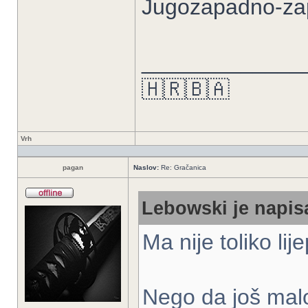
Jugozapadno-zap
_____________
🇭🇷🇧🇦
Vrh
pagan
Naslov:
Re: Gračanica
Lebowski je napisa
Ma nije toliko li
Nego da još mal