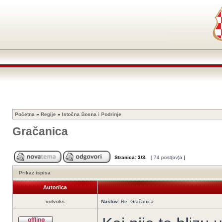
Početna
»
Regije
»
Istočna Bosna i Podrinje
Gračanica
Stranica:
3
/
3
.
[ 74 post(ov)a ]
Prikaz ispisa
Autor/ica
volvoks
Naslov:
Re: Gračanica