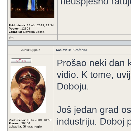
neuspješno ratuj
Pridružen/a:
13 ožu 2019, 21:34
Postovi:
12303
Lokacija:
Sjeverna Bosna
Vrh
Junuz Djipalo
Naslov:
Re: Gračanica
Prošao neki dan k
vidio. K tome, uvi
Doboju.
Još jedan grad os
industriju. Doboj 
Pridružen/a:
08 lis 2009, 18:58
Postovi:
39464
Lokacija:
Gl. grad regije