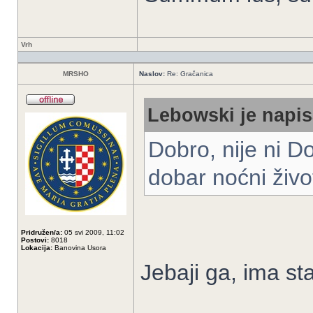
Vrh
MRSHO
Naslov:
Re: Gračanica
Lebowski je napis
Dobro, nije ni D
dobar noćni život
Pridružen/a:
05 svi 2009, 11:02
Postovi:
8018
Lokacija:
Banovina Usora
Jebaji ga, ima st