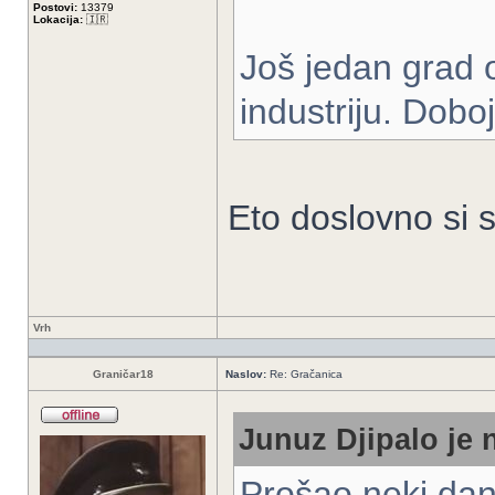
Postovi:
13379
Lokacija:
🇮🇷
Još jedan grad 
industriju. Dobo
Eto doslovno si 
Vrh
Graničar18
Naslov:
Re: Gračanica
Junuz Djipalo je 
Prošao neki dan