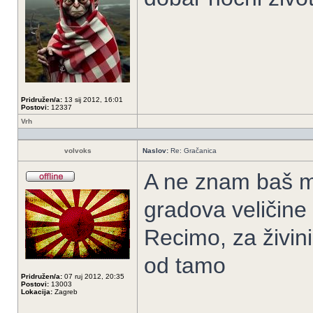
Pridružen/a:
13 sij 2012, 16:01
Postovi:
12337
Vrh
volvoks
Naslov:
Re: Gračanica
A ne znam baš mu
gradova veličine
Recimo, za živini
od tamo
Pridružen/a:
07 ruj 2012, 20:35
Postovi:
13003
Lokacija:
Zagreb