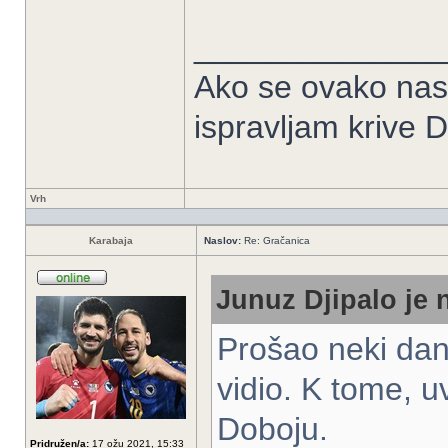
______________
Ako se ovako nas
ispravljam krive Dr
Vrh
Karabaja
Naslov:
Re: Gračanica
Junuz Djipalo je 
Prošao neki dan
vidio. K tome, u
Doboju.
Pridružen/a:
17 ožu 2021, 15:33