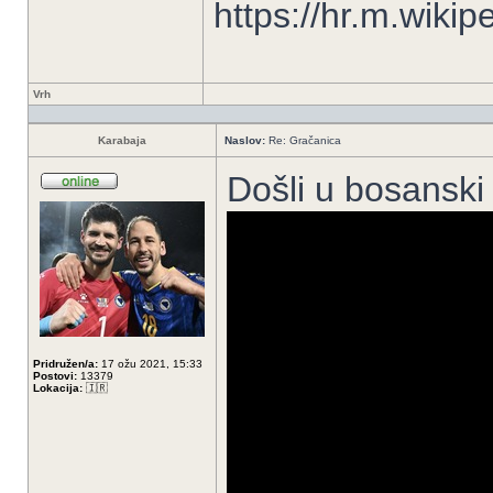
https://hr.m.wiki
Vrh
Karabaja
Naslov:
Re: Gračanica
Došli u bosansk
Pridružen/a:
17 ožu 2021, 15:33
Postovi:
13379
Lokacija:
🇮🇷