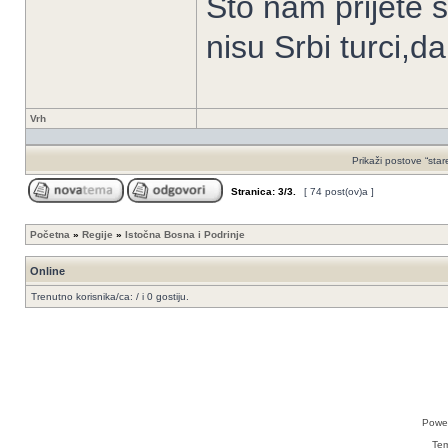
Što nam prijete 
nisu Srbi turci,d
Vrh
Prikaži postove “stare
Stranica:
3
/
3
.
[ 74 post(ov)a ]
Početna
»
Regije
»
Istočna Bosna i Podrinje
Online
Trenutno korisnika/ca: / i 0 gostiju.
Powe
Te