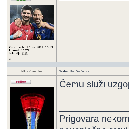
Pridružen/a:
17 ožu 2021, 15:33
Postovi:
13379
Lokacija:
🇮🇷
Vrh
Niko Komadina
Naslov:
Re: Gračanica
Čemu služi uzgo
_____________
Prigovara nekome 