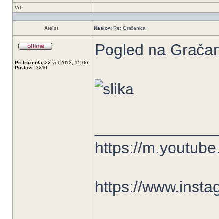
Vrh
Ateist
Naslov:
Re: Gračanica
Pogled na Gračan
Pridružen/a:
22 vel 2012, 15:06
Postovi:
3210
______________
https://m.youtu
https://www.insta