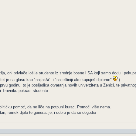
ja, oni privlače lošije studente iz srednje bosne i SA koji samo dođu i pokup
t je na glasu kao "najlakši", i "najjeftiniji ako kupuješ diplome"
).
vu godinu, to je posljedica otvaranja novih univerziteta u Zenici, te privatn
 i Travniku pokrast studente.
olitičku pomoć, da ne liče na potpuni kurac. Pomoći više nema.
dan, remek djelo te generacije, i dobro je da se dogodio