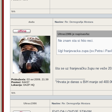
Vrh
dudu
Naslov:
Re: Demografija Mostara
Ultras1986 je napisao/la:
Ne znam sta si htio reci.
Ugl franjevacka zupa (sv.Petra i Pav
šta se uz franjevačku župu ne veže 20.
_________________
Pridružen/a:
03 svi 2009, 21:39
"Hrvata je danas u BiH manje od 400.000,
Postovi:
64437
Lokacija:
DAZP HQ
Vrh
Ultras1986
Naslov:
Re: Demografija Mostara
EVO DA I OVDJE STAVIM