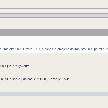
la) ima oko 6000 Hrvata 1991, a danas je procjena da ima isto 6000 pa mi c
000 ljudi? to govorim.
 ali je naš cilj da nas je milijun", kazao je Čović.