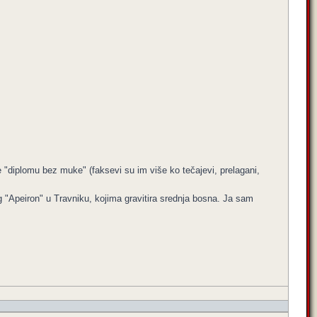
e "diplomu bez muke" (faksevi su im više ko tečajevi, prelagani,
og "Apeiron" u Travniku, kojima gravitira srednja bosna. Ja sam