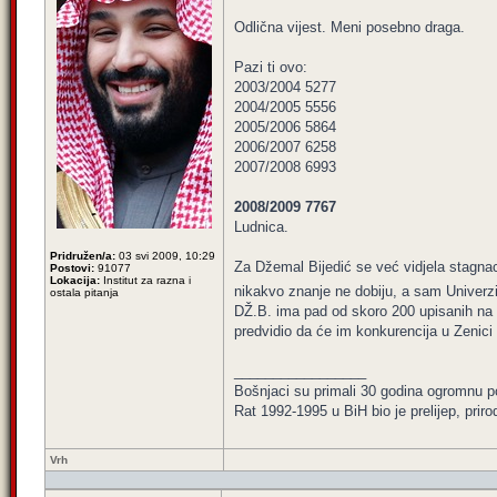
Odlična vijest. Meni posebno draga.
Pazi ti ovo:
2003/2004 5277
2004/2005 5556
2005/2006 5864
2006/2007 6258
2007/2008 6993
2008/2009 7767
Ludnica.
Pridružen/a:
03 svi 2009, 10:29
Za Džemal Bijedić se već vidjela stagnaci
Postovi:
91077
Lokacija:
Institut za razna i
nikakvo znanje ne dobiju, a sam Univerzite
ostala pitanja
DŽ.B. ima pad od skoro 200 upisanih na pr
predvidio da će im konkurencija u Zenici
_________________
Bošnjaci su primali 30 godina ogromnu p
Rat 1992-1995 u BiH bio je prelijep, priro
Vrh