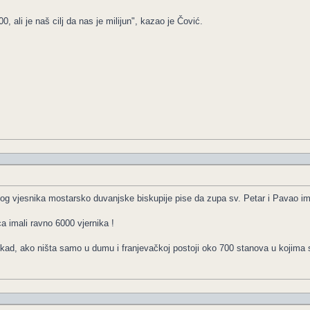
 ali je naš cilj da nas je milijun", kazao je Čović.
 vjesnika mostarsko duvanjske biskupije pise da zupa sv. Petar i Pavao im
 imali ravno 6000 vjernika !
i kad, ako ništa samo u dumu i franjevačkoj postoji oko 700 stanova u kojima 