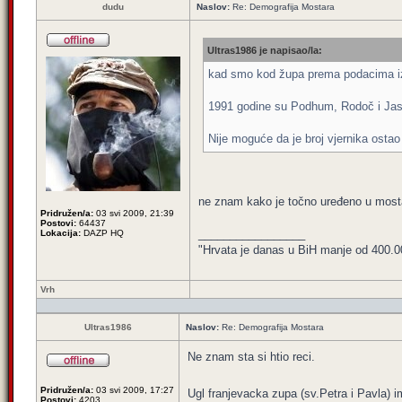
dudu
Naslov:
Re: Demografija Mostara
Ultras1986 je napisao/la:
kad smo kod župa prema podacima iz 
1991 godine su Podhum, Rodoč i Jase
Nije moguće da je broj vjernika ostao
ne znam kako je točno uređeno u mosta
Pridružen/a:
03 svi 2009, 21:39
Postovi:
64437
_________________
Lokacija:
DAZP HQ
"Hrvata je danas u BiH manje od 400.000,
Vrh
Ultras1986
Naslov:
Re: Demografija Mostara
Ne znam sta si htio reci.
Pridružen/a:
03 svi 2009, 17:27
Ugl franjevacka zupa (sv.Petra i Pavla)
Postovi:
4203