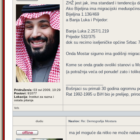
ZHŽ jest jak, ima standard i tendenciju da
Ako Bijeljina ima migracijski međuopćins
Bijeljina 1.136/469
a Banja Luka i Prijedor:
Banja Luka 2.257/1.219
Prijedor 532/375
dok su recimo iseljeničke općine Srbac 
Onda Mostar sigurno ima godišnji migraci
Kome se onda grade ovoliki stanovi u Mos
(a potražnja veća od ponude! zato i tolik
_________________
Bošnjaci su primali 30 godina ogromnu p
Pridružen/a:
03 svi 2009, 10:29
Postovi:
91077
Rat 1992-1995 u BiH bio je prelijep, priro
Lokacija:
Institut za razna i
ostala pitanja
Vrh
dudu
Naslov:
Re: Demografija Mostara
ma jel moguće da nitko ne može nabavit