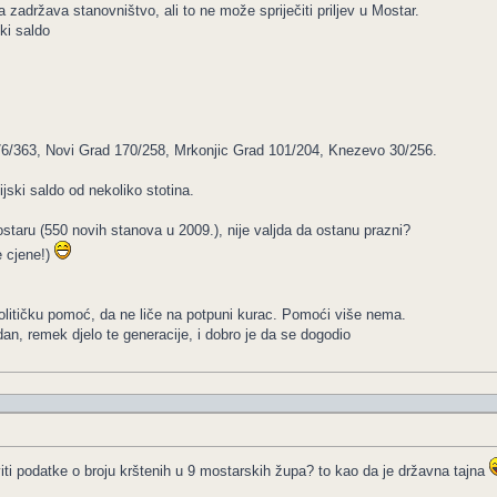
 zadržava stanovništvo, ali to ne može spriječiti priljev u Mostar.
ki saldo
76/363, Novi Grad 170/258, Mrkonjic Grad 101/204, Knezevo 30/256.
jski saldo od nekoliko stotina.
taru (550 novih stanova u 2009.), nije valjda da ostanu prazni?
e cjene!)
olitičku pomoć, da ne liče na potpuni kurac. Pomoći više nema.
dan, remek djelo te generacije, i dobro je da se dogodio
i podatke o broju krštenih u 9 mostarskih župa? to kao da je državna tajna