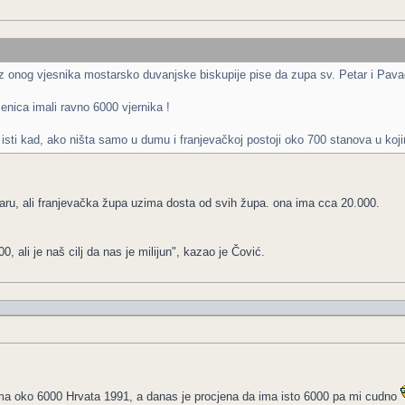
onog vjesnika mostarsko duvanjske biskupije pise da zupa sv. Petar i Pava
nica imali ravno 6000 vjernika !
 isti kad, ako ništa samo u dumu i franjevačkoj postoji oko 700 stanova u koj
ru, ali franjevačka župa uzima dosta od svih župa. ona ima cca 20.000.
 ali je naš cilj da nas je milijun", kazao je Čović.
 ima oko 6000 Hrvata 1991, a danas je procjena da ima isto 6000 pa mi cudno