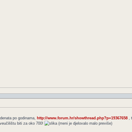
studenata po godinama,
http://www.forum.hr/showthread.php?p=19367658
, 
eučilištu biti za oko 700!
(meni je djelovalo malo previše)