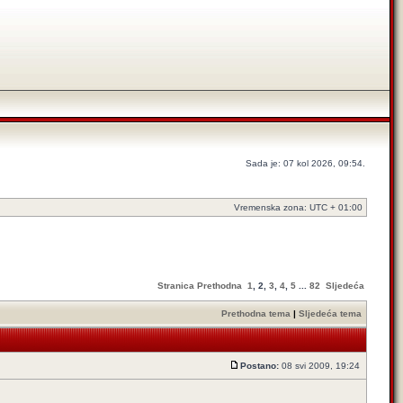
Sada je: 07 kol 2026, 09:54.
Vremenska zona: UTC + 01:00
Stranica
Prethodna
1
,
2
,
3
,
4
,
5
...
82
Sljedeća
Prethodna tema
|
Sljedeća tema
Postano:
08 svi 2009, 19:24