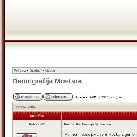
Početna
»
Gradovi
»
Mostar
Demografija Mostara
Stranica:
2
/
82
.
[ 2034 post(ov)a ]
Prikaz ispisa
Autor/ica
Robbie MO
Naslov:
Re: Demografija Mostara
Po meni, doseljavanje u Mostar sigurno n