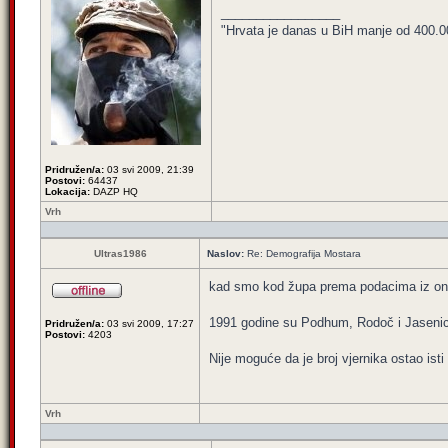
_________________
"Hrvata je danas u BiH manje od 400.000,
Pridružen/a:
03 svi 2009, 21:39
Postovi:
64437
Lokacija:
DAZP HQ
Vrh
Ultras1986
Naslov:
Re: Demografija Mostara
kad smo kod župa prema podacima iz onog
1991 godine su Podhum, Rodoč i Jasenica
Pridružen/a:
03 svi 2009, 17:27
Postovi:
4203
Nije moguće da je broj vjernika ostao ist
Vrh