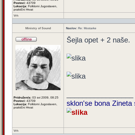
Postovi:
43709
Lokacija:
Folklorni Jugoslaven,
praktični Hrvat
Vrh
Ministry of Sound
Naslov:
Re: Mostarke
Šejla opet + 2 naše.
_________________
Pridružen/a:
03 svi 2009, 08:25
Postovi:
43709
sklon'se bona Zineta 
Lokacija:
Folklorni Jugoslaven,
praktični Hrvat
Vrh