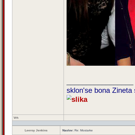
_________________
sklon'se bona Zineta 
Vrh
Leeroy Jenkins
Naslov:
Re: Mostarke