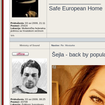
_________________
Safe European Home
Pridružen/a:
03 svi 2009, 21:11
Postovi:
25424
Lokacija:
Multietnička federalna
jedinica sa hrvatskom većinom
Vrh
Ministry of Sound
Naslov:
Re: Mostarke
Šejla - back by popul
Pridružen/a:
03 svi 2009, 08:25
Postovi:
43709
Lokacija:
Folklorni Jugoslaven,