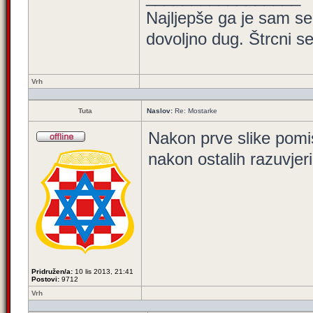
Najljepše ga je sam seb
dovoljno dug. Štrcni seb
Vrh
Tuta
Naslov:
Re: Mostarke
Nakon prve slike pomis
nakon ostalih razuvjer
Pridružen/a:
10 lis 2013, 21:41
Postovi:
9712
Vrh