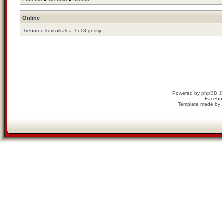
Online
Trenutno korisnika/ca: / i 18 gostiju.
Powered by
phpBB
©
Facebo
Template made by