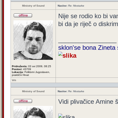
Ministry of Sound
Naslov:
Re: Mostarke
Nije se rodio ko bi va
bi da je riječ o diskrim
_________________
sklon'se bona Zineta 
Pridružen/a:
03 svi 2009, 08:25
Postovi:
43709
Lokacija:
Folklorni Jugoslaven,
praktični Hrvat
Vrh
Ministry of Sound
Naslov:
Re: Mostarke
Vidi plivačice Amine 