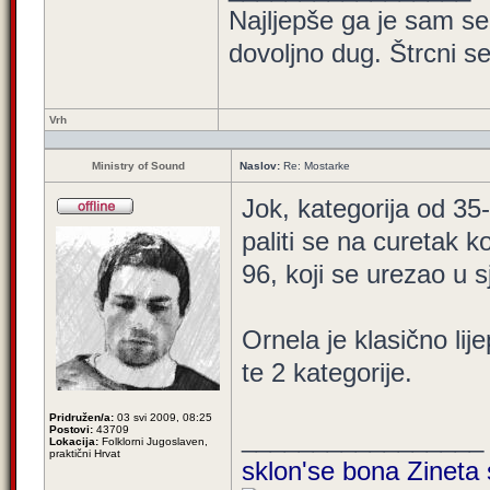
Najljepše ga je sam seb
dovoljno dug. Štrcni seb
Vrh
Ministry of Sound
Naslov:
Re: Mostarke
Jok, kategorija od 3
paliti se na curetak k
96, koji se urezao u s
Ornela je klasično lij
te 2 kategorije.
Pridružen/a:
03 svi 2009, 08:25
Postovi:
43709
_________________
Lokacija:
Folklorni Jugoslaven,
praktični Hrvat
sklon'se bona Zineta 