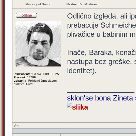
Ministry of Sound
Naslov:
Re: Mostarke
Odlično izgleda, ali 
prebacuje Schmeichela
plivačice u babinim 
Inače, Baraka, konač
nastupa bez greške, s
identitet).
Pridružen/a:
03 svi 2009, 08:25
Postovi:
43709
Lokacija:
Folklorni Jugoslaven,
praktični Hrvat
_________________
sklon'se bona Zineta 
Vrh