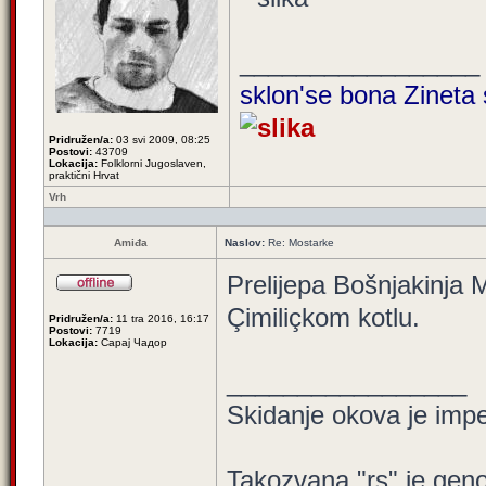
_________________
sklon'se bona Zineta 
Pridružen/a:
03 svi 2009, 08:25
Postovi:
43709
Lokacija:
Folklorni Jugoslaven,
praktični Hrvat
Vrh
Amiđa
Naslov:
Re: Mostarke
Prelijepa Bošnjakinja 
Çimiliçkom kotlu.
Pridružen/a:
11 tra 2016, 16:17
Postovi:
7719
Lokacija:
Сарај Чадор
_________________
Skidanje okova je impe
Takozvana "rs" je geno