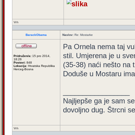
Vrh
BarackObama
Naslov:
Re: Mostarke
Pa Ornela nema taj vulg
stil. Umjerena je u svem
Pridružen/a:
15 pro 2014,
18:26
(35-38) naći nešto na t
Postovi:
848
Lokacija:
Hrvatska Republika
Herceg-Bosna
Doduše u Mostaru ima
_________________
Najljepše ga je sam seb
dovoljno dug. Štrcni seb
Vrh