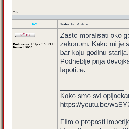
Vrh
KiM
Naslov:
Re: Mostarke
Zasto moralisati oko g
zakonom. Kako mi je si
Pridružen/a:
10 lip 2015, 23:16
Postovi:
5996
bar koju godinu starija.
Podneblje prija devoj
lepotice.
_________________
Kako smo svi opljackan
https://youtu.be/waE
Film o propasti imperij