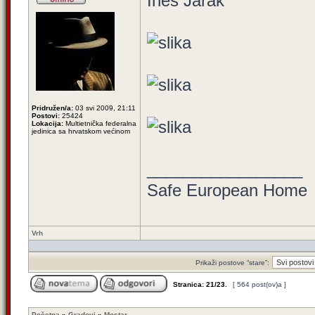
Ines Jarak
Pridružen/a:
03 svi 2009, 21:11
Postovi:
25424
Lokacija:
Multietnička federalna
jedinica sa hrvatskom većinom
_________________
Safe European Home
Vrh
Prikaži postove “stare”:
Stranica:
21
/
23
.
[ 564 post(ov)a ]
Početna
»
Gradovi
»
Mostar