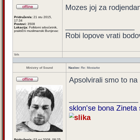
Mozes joj za rodjendan 
Pridružen/a:
21 stu 2015,
17:34
_________________
Postovi:
3508
Lokacija:
Folklorni srboćetnik,
praktični muslimanski Bunjevac
Robi lopove vrati bodo
Vrh
Ministry of Sound
Naslov:
Re: Mostarke
Apsolvirali smo to na 
_________________
sklon'se bona Zineta 
Pridružen/a:
03 svi 2009, 08:25