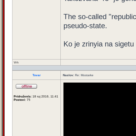
The so-called "republi
pseudo-state.
Ko je zrinyia na sigetu
Vrh
Tovar
Naslov:
Re: Mostarke
Pridružen/a:
18 ruj 2016, 11:41
Postovi:
75