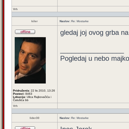
Vrh
kiler
Naslov:
Re: Mostarke
gledaj joj ovog grba na
_________________
Pogledaj u nebo majko,
Pridružen/a:
22 lis 2010, 13:26
Postovi:
8463
Lokacija:
Ulica Rajkovačića i
Čalušića bb
Vrh
lider30
Naslov:
Re: Mostarke