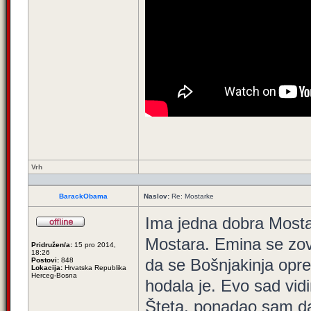
Vrh
BarackObama
Naslov:
Re: Mostarke
Ima jedna dobra Mostark
Mostara. Emina se zov
Pridružen/a:
15 pro 2014,
18:26
da se Bošnjakinja opre
Postovi:
848
Lokacija:
Hrvatska Republika
Herceg-Bosna
hodala je. Evo sad vidi
Šteta, ponadao sam da