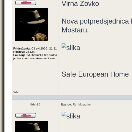
Virna Zovko
Nova potpredsjednica 
Mostaru.
Pridružen/a:
03 svi 2009, 21:11
Postovi:
25424
Lokacija:
Multietnička federalna
jedinica sa hrvatskom većinom
_________________
Safe European Home
Vrh
lider30
Naslov:
Re: Mostarke