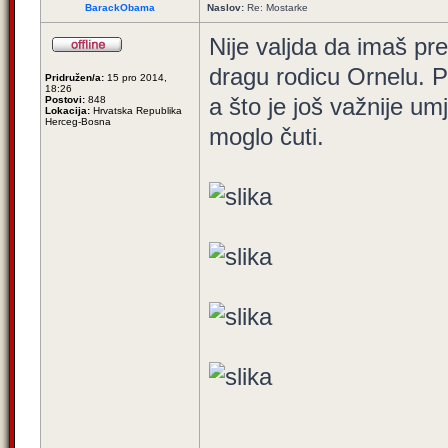
BarackObama
Naslov:
Re: Mostarke
Nije valjda da imaš pr
dragu rodicu Ornelu. P
Pridružen/a:
15 pro 2014,
18:26
a što je još važnije um
Postovi:
848
Lokacija:
Hrvatska Republika
Herceg-Bosna
moglo čuti.
_________________