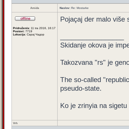
Amiđa
Naslov:
Re: Mostarke
Pojaçaj der malo više 
Pridružen/a:
11 tra 2016, 16:17
Postovi:
7719
_________________
Lokacija:
Сарај Чадор
Skidanje okova je impe
Takozvana "rs" je geno
The so-called "republi
pseudo-state.
Ko je zrinyia na sigetu
Vrh