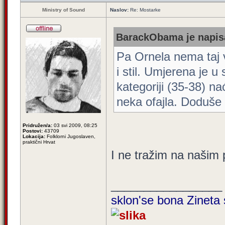
Ministry of Sound
Naslov:
Re: Mostarke
BarackObama je napisa
Pa Ornela nema taj v
i stil. Umjerena je u
kategoriji (35-38) na
neka ofajla. Doduše
Pridružen/a:
03 svi 2009, 08:25
Postovi:
43709
Lokacija:
Folklorni Jugoslaven,
praktični Hrvat
I ne tražim na našim 
_________________
sklon'se bona Zineta 