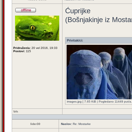
Ćuprijke
(Bošnjakinje iz Mosta
Privitak/ci:
Pridružen/a:
20 vel 2016, 19:33
Postovi:
115
images.jpg [ 7.65 KiB | Pogledano 11449 put/a.
Vrh
lider30
Naslov:
Re: Mostarke