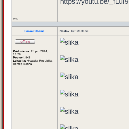
https://youtu.be/_fLuI
Vrh
BarackObama
Naslov:
Re: Mostarke
Pridružen/a:
15 pro 2014,
18:26
Postovi:
848
Lokacija:
Hrvatska Republika
Herceg-Bosna