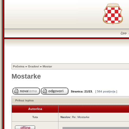
ČPP
Početna
»
Gradovi
»
Mostar
Mostarke
Stranica:
21
/
23
.
[ 564 post(ov)a ]
Prikaz ispisa
Autor/ica
Tuta
Naslov:
Re: Mostarke