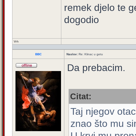
remek djelo te g
dogodio
Vrh
BBC
Naslov:
Re: Klinac u getu
Da prebacim.
Citat:
Taj njegov otac
znao što mu sin
U krvi mu pron