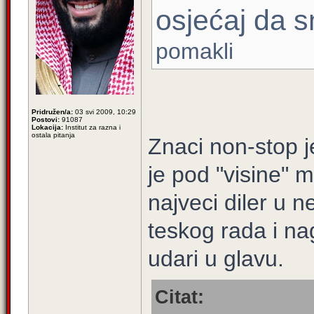
osjećaj da 
pomakli
Pridružen/a:
03 svi 2009, 10:29
Postovi:
91087
Lokacija:
Institut za razna i
ostala pitanja
Znaci non-stop je
je pod "visine" m
najveci diler u 
teskog rada i na
udari u glavu.
Citat: