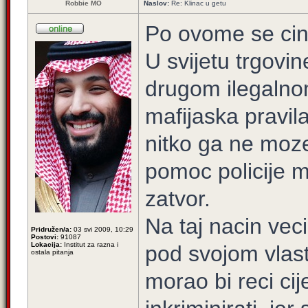
Robbie MO
Naslov:
Re: Klinac u getu
Po ovome se cini 
U svijetu trgovi
drugom ilegalnom
mafijaska pravil
nitko ga ne moze 
pomoc policije mor
zatvor.
Na taj nacin vec
Pridružen/a:
03 svi 2009, 10:29
Postovi:
91087
Lokacija:
Institut za razna i
pod svojom vlast
ostala pitanja
morao bi reci cij