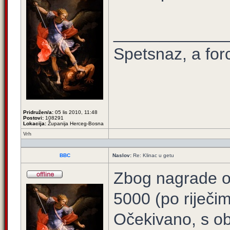
____________
Spetsnaz, a for
Pridružen/a:
05 lis 2010, 11:48
Postovi:
108291
Lokacija:
Županija Herceg-Bosna
Vrh
BBC
Naslov:
Re: Klinac u getu
Zbog nagrade o
5000 (po riječi
Očekivano, s o