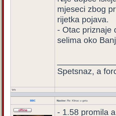
mjeseci zbog pr
rijetka pojava.
- Otac priznaje
selima oko Banja
____________
Spetsnaz, a for
Vrh
BBC
Naslov:
Re: Klinac u getu
- 1.58 promila a