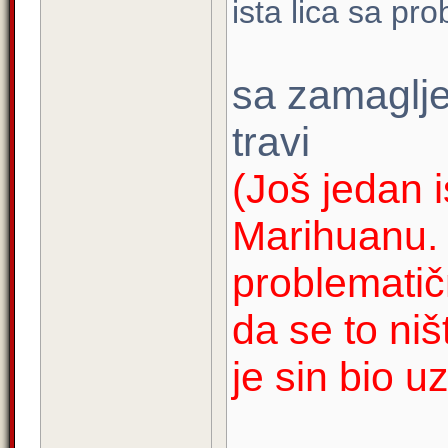
ista lica sa pr
sa zamaglj
travi
(Još jedan 
Marihuanu.
problematičn
da se to niš
je sin bio u