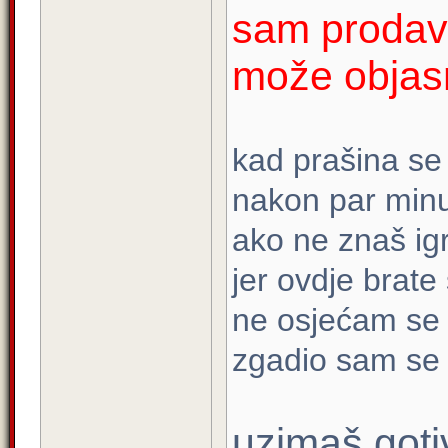
sam prodav
može objasn
kad prašina se 
nakon par minu
ako ne znaš ig
jer ovdje brat
ne osjećam se 
zgadio sam se s
uzimaš goti