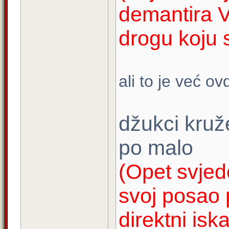
demantira V
drogu koju 
ali to je već o
džukci kruž
po malo
(Opet svjedo
svoj posao p
direktni isk