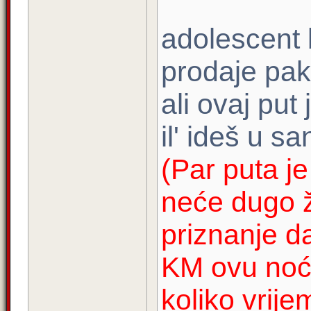
adolescent b
prodaje pak
ali ovaj put
il' ideš u s
(Par puta j
neće dugo ži
priznanje d
KM ovu noć,
koliko vrij