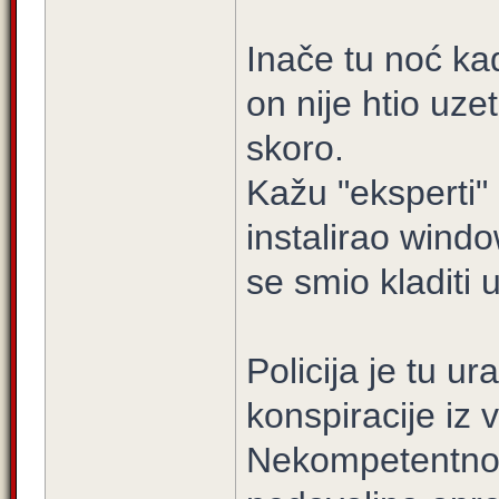
Inače tu noć ka
on nije htio uze
skoro.
Kažu "eksperti"
instalirao wind
se smio kladiti u
Policija je tu ur
konspiracije iz
Nekompetentnos