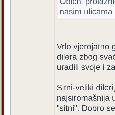
Obicni prolazni
nasim ulicama 
Vrlo vjerojatno
dilera zbog sva
uradili svoje i z
Sitni-veliki dile
najsiromašnija u 
"sitni". Dobro s