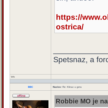
https://www.ol
ostrica/
____________
Spetsnaz, a for
Vrh
BBC
Naslov:
Re: Klinac u getu
Robbie MO je na