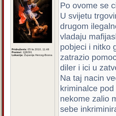
Po ovome se cini
U svijetu trgov
drugom ilegaln
vladaju mafijas
pobjeci i nitko 
Pridružen/a:
05 lis 2010, 11:48
Postovi:
108291
zatrazio pomoc 
Lokacija:
Županija Herceg-Bosna
diler i ici u zatv
Na taj nacin ve
kriminalce pod 
nekome zalio mo
sebe inkriminir