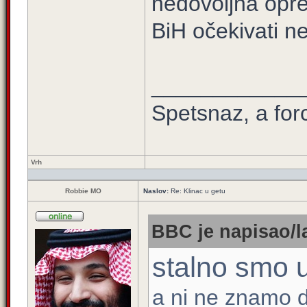
nedovoljna opre
BiH očekivati n
____________
Spetsnaz, a for
Vrh
Robbie MO
Naslov:
Re: Klinac u getu
BBC je napisao/l
stalno smo 
a ni ne znamo 