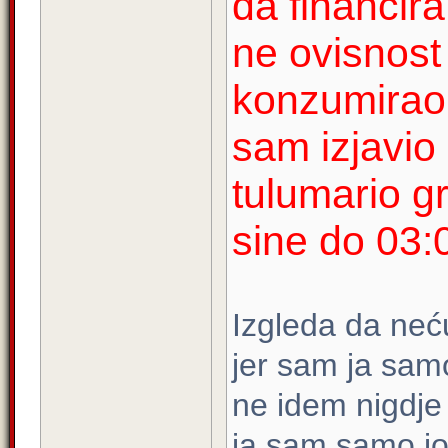
da financira
ne ovisnost
konzumirao 
sam izjavio
tulumario g
sine do 03:0
Izgleda da neću
jer sam ja samo
ne idem nigdje
ja sam samo jo