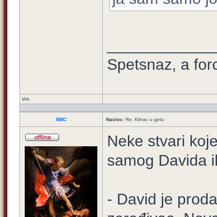
____________
Spetsnaz, a for
Vrh
BBC
Naslov:
Re: Klinac u getu
Neke stvari koje
samog Davida il
- David je prod