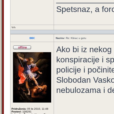
Spetsnaz, a for
Vrh
BBC
Naslov:
Re: Klinac u getu
Ako bi iz nekog
konspiracije i 
policije i počini
Slobodan Vaskov
nebulozama i d
____________
Pridružen/a:
05 lis 2010, 11:48
Postovi:
108291