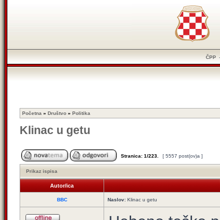
ČPP
Početna
»
Društvo
»
Politika
Klinac u getu
Stranica:
1
/
223
.
[ 5557 post(ov)a ]
Prikaz ispisa
Autor/ica
BBC
Naslov:
Klinac u getu