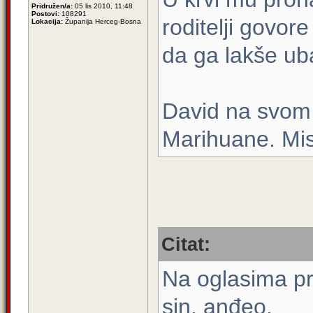
Pridružen/a:
05 lis 2010, 11:48
Postovi:
108291
roditelji govor
Lokacija:
Županija Herceg-Bosna
da ga lakše uba
David na svom 
Marihuane. Misl
Citat:
Na oglasima pr
sin, anđeo.