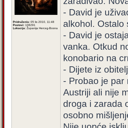
zarađivao. Nova
- David je uživ
alkohol. Ostalo
Pridružen/a:
05 lis 2010, 11:48
Postovi:
108291
Lokacija:
Županija Herceg-Bosna
- David je osta
vanka. Otkud no
konobario na cr
- Dijete iz obitel
- Probao je par
Austriji ali nij
droga i zarada 
osobno mišljenj
Nije uopće iskl