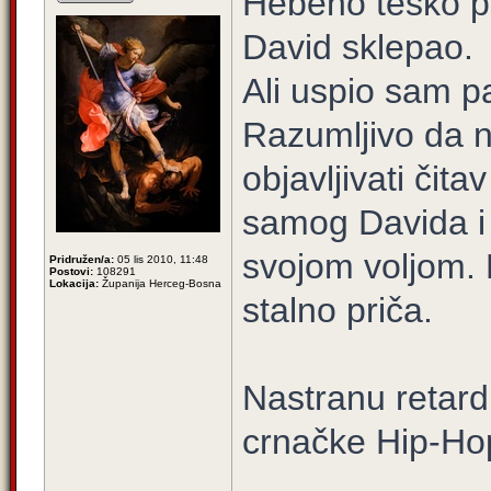
Hebeno teško pr
David sklepao.
Ali uspio sam pa
Razumljivo da ni
objavljivati čita
samog Davida i 
svojom voljom. 
Pridružen/a:
05 lis 2010, 11:48
Postovi:
108291
Lokacija:
Županija Herceg-Bosna
stalno priča.
Nastranu retar
crnačke Hip-Ho