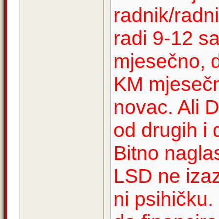
radnik/radni
radi 9-12 sa
mjesečno, d
KM mjesečno
novac. Ali D
od drugih i
Bitno naglas
LSD ne izazi
ni psihičku