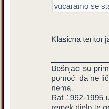
vucaramo se sta
Klasicna teritori
_____________
Bošnjaci su prim
pomoć, da ne lič
nema.
Rat 1992-1995 u 
remek djelo te g