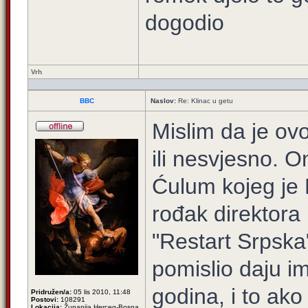
dogodio
Vrh
BBC
Naslov:
Re: Klinac u getu
Mislim da je ovo
ili nesvjesno. O
Ćulum kojeg je
rođak direktora
"Restart Srpska"
pomislio daju i
godina, i to ako
Pridružen/a:
05 lis 2010, 11:48
Postovi:
108291
Lokacija:
Županija Herceg-Bosna