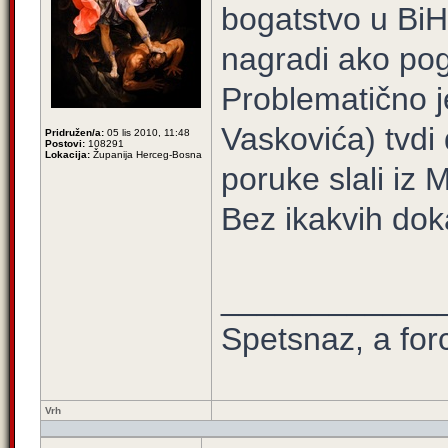
bogatstvo u BiH.
nagradi ako po
Problematično je
Vaskovića) tvdi
Pridružen/a:
05 lis 2010, 11:48
Postovi:
108291
Lokacija:
Županija Herceg-Bosna
poruke slali iz
Bez ikakvih doka
____________
Spetsnaz, a for
Vrh