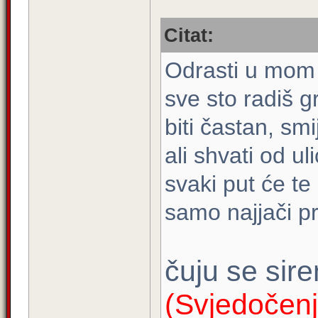
Citat:
Odrasti u mom 
sve sto radiš g
biti častan, smi
ali shvati od u
svaki put će te 
samo najjači pr
čuju se sire
(Svjedočenj