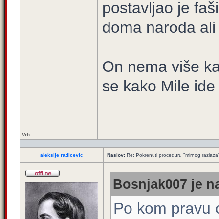
postavljao je faš
doma naroda ali
On nema više ka
se kako Mile ide
Vrh
aleksije radicevic
Naslov:
Re: Pokrenuti proceduru "mirnog razlaza
Bosnjak007 je na
Po kom pravu ć