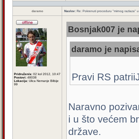
daramo
Naslov:
Re: Pokrenuti proceduru "mirnog razlaza" u
Bosnjak007 je nap
daramo je napisa
Pravi RS patrii
Pridružen/a:
02 kol 2012, 10:47
Postovi:
48038
Lokacija:
Ulica Nemanje Bilbije
99
Naravno poziva
i u što većem br
države.