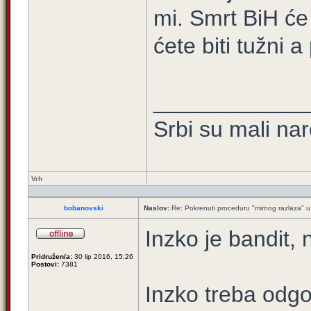
mi. Smrt BiH će 
ćete biti tužni a 
____________
Srbi su mali na
Vrh
bobanovski
Naslov:
Re: Pokrenuti proceduru "mirnog razlaza" u
Inzko je bandit,
Pridružen/a:
30 lip 2016, 15:26
Postovi:
7381
Inzko treba odgo