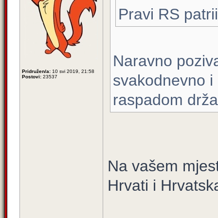
Pravi RS patrii
Naravno poziva
Pridružen/a:
10 svi 2019, 21:58
svakodnevno i u
Postovi:
23537
raspadom drža
Na vašem mjestu
Hrvati i Hrvats