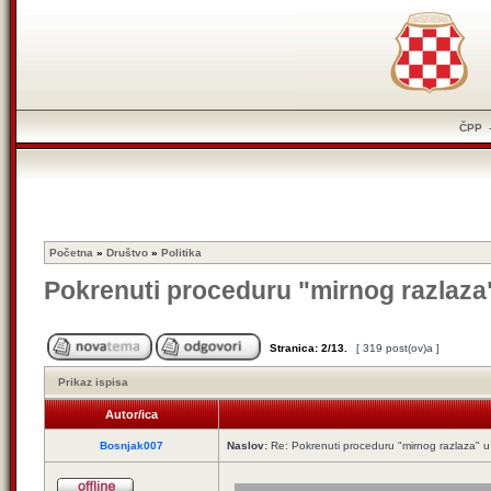
ČPP
Početna
»
Društvo
»
Politika
Pokrenuti proceduru "mirnog razlaza
Stranica:
2
/
13
.
[ 319 post(ov)a ]
Prikaz ispisa
Autor/ica
Bosnjak007
Naslov:
Re: Pokrenuti proceduru "mirnog razlaza" u