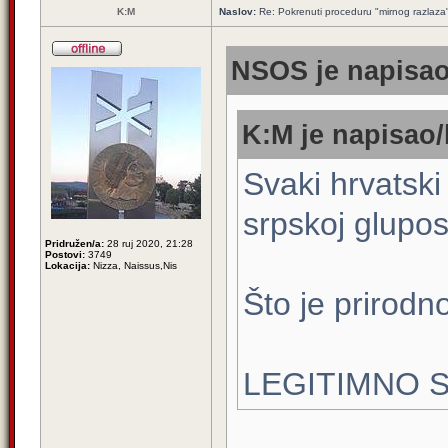
K:M
Naslov:
Re: Pokrenuti proceduru "mirnog razlaza
NSOS je napisao
K:M je napisao/
Svaki hrvatski
srpskoj glupost
Pridružen/a:
28 ruj 2020, 21:28
Postovi:
3749
Lokacija:
Nizza, Naissus,Nis
Što je prirodno
LEGITIMNO S