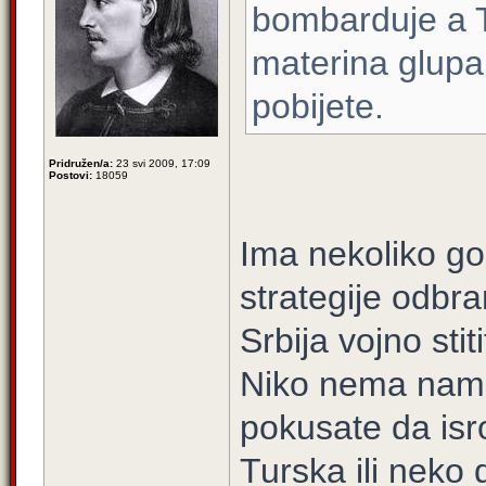
bombarduje a 
materina glupa 
pobijete.
Pridružen/a:
23 svi 2009, 17:09
Postovi:
18059
Ima nekoliko g
strategije odbr
Srbija vojno stit
Niko nema namer
pokusate da isr
Turska ili neko d