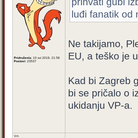
prihvati gubi iz
luđi fanatik od
Ne takijamo, Ple
EU, a teško je u
Pridružen/a:
10 svi 2019, 21:58
Postovi:
23537
Kad bi Zagreb g
bi se pričalo o
ukidanju VP-a.
Vrh