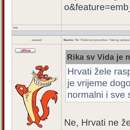
o&feature=emb_
Vrh
weasel
Naslov:
Re: Pokrenuti proceduru "mirnog razlaza
Rika sv Vida je 
Hrvati žele ras
je vrijeme dog
normalni i sve 
Ne, Hrvati ne že