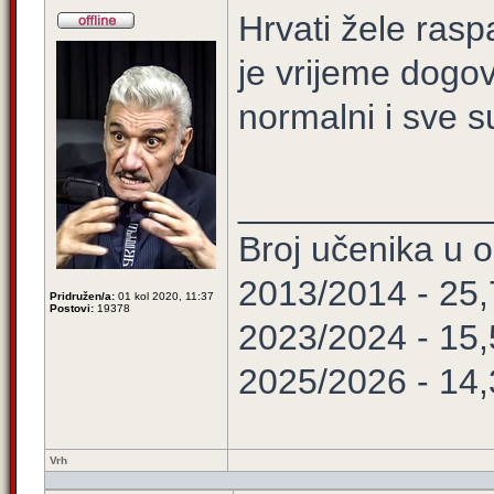
Hrvati žele rasp
je vrijeme dogo
normalni i sve s
____________
Broj učenika u
2013/2014 - 25
Pridružen/a:
01 kol 2020, 11:37
Postovi:
19378
2023/2024 - 15
2025/2026 - 14
Vrh