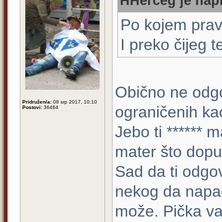
HHerceg je napi
Po kojem prav
I preko čijeg te
Obično ne odg
Pridružen/a:
08 srp 2017, 10:10
ograničenih kao 
Postovi:
36464
Jebo ti ****** 
mater što dopu
Sad da ti odgo
nekog da napa
može. Pička va