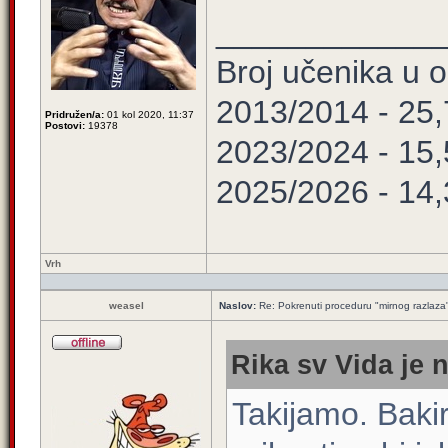
____________
Broj učenika u
2013/2014 - 25
Pridružen/a:
01 kol 2020, 11:37
Postovi:
19378
2023/2024 - 15
2025/2026 - 14
Vrh
weasel
Naslov:
Re: Pokrenuti proceduru "mirnog razlaza
Rika sv Vida je 
Takijamo. Bakir