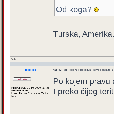
Od koga?
Turska, Amerika.
Vrh
HHerceg
Naslov:
Re: Pokrenuti proceduru "mirnog razlaza" u
Po kojem pravu 
Pridružen/a:
30 tra 2020, 17:35
I preko čijeg terit
Postovi:
9998
Lokacija:
No Country for White
Men
_____________