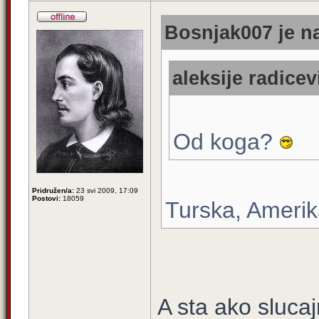
Bosnjak007 je na
aleksije radicev
Od koga?
Pridružen/a:
23 svi 2009, 17:09
Postovi:
18059
Turska, Amerik
A sta ako sluca