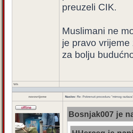
preuzeli CIK.
Muslimani ne mog
je pravo vrijeme
za bolju budućno
Vrh
novovrijeme
Naslov:
Re: Pokrenuti proceduru "mirnog razlaza
Bosnjak007 je na