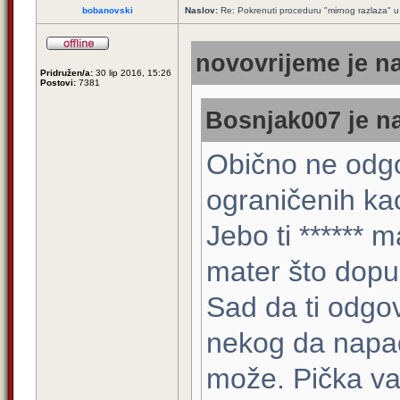
bobanovski
Naslov:
Re: Pokrenuti proceduru "mirnog razlaza" u
novovrijeme je na
Pridružen/a:
30 lip 2016, 15:26
Postovi:
7381
Bosnjak007 je na
Obično ne odg
ograničenih kao 
Jebo ti ****** m
mater što dopu
Sad da ti odgo
nekog da napa
može. Pička va