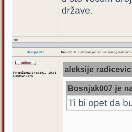
države.
Vrh
Bosnjak007
Naslov:
Re: Pokrenuti proceduru "mirnog razlaza" u
aleksije radicevic
Pridružen/a:
24 sij 2019, 19:33
Postovi:
2165
Bosnjak007 je na
Ti bi opet da