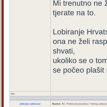
Mi trenutno ne 
tjerate na to.
Lobiranje Hrvat
ona ne želi rasp
shvati,
ukoliko se o to
se počeo plašit
Vrh
aleksije radicevic
Naslov:
Re: Pokrenuti proceduru "mirnog razlaza