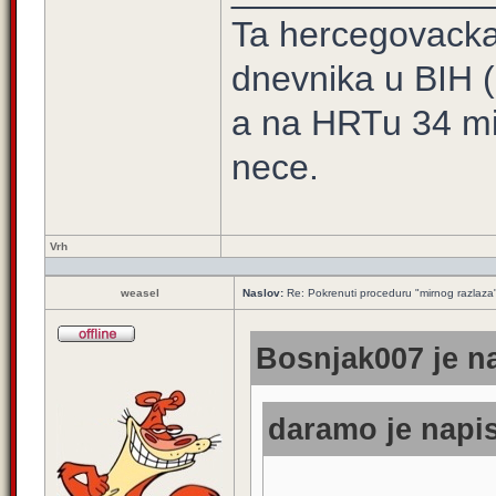
Ta hercegovacka t
dnevnika u BIH 
a na HRTu 34 mi
nece.
Vrh
weasel
Naslov:
Re: Pokrenuti proceduru "mirnog razlaza
Bosnjak007 je na
daramo je napis