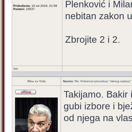
Plenković i Mila
Pridružen/a:
10 svi 2019, 21:58
Postovi:
23537
nebitan zakon 
Zbrojite 2 i 2.
Vrh
Rika sv Vida
Naslov:
Re: Pokrenuti proceduru "mirnog razlaza"
Takijamo. Bakir 
gubi izbore i bje
od njega na vla