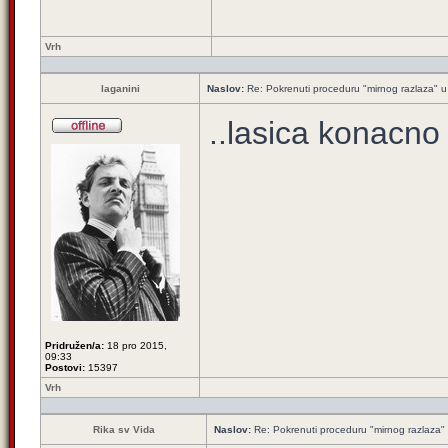
Vrh
laganini
Naslov:
Re: Pokrenuti proceduru "mirnog razlaza" u
..lasica konacno
Pridružen/a:
18 pro 2015,
09:33
Postovi:
15397
Vrh
Rika sv Vida
Naslov:
Re: Pokrenuti proceduru "mirnog razlaza"