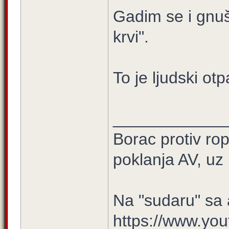
Gadim se i gnu
krvi".
To je ljudski otp
____________
Borac protiv ro
poklanja AV, uz n
Na "sudaru" s
https://www.yo