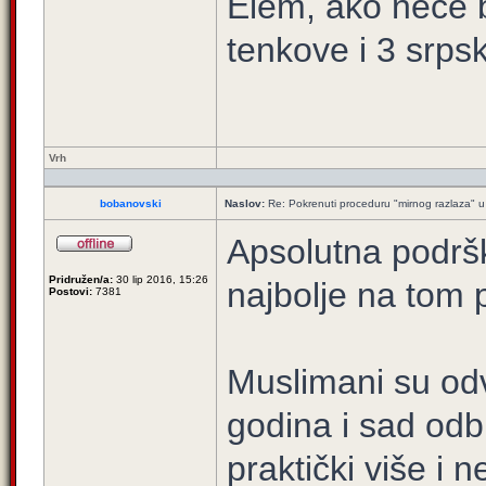
Elem, ako neće b
tenkove i 3 srps
Vrh
bobanovski
Naslov:
Re: Pokrenuti proceduru "mirnog razlaza" u
Apsolutna podršk
Pridružen/a:
30 lip 2016, 15:26
najbolje na tom 
Postovi:
7381
Muslimani su od
godina i sad odb
praktički više i 