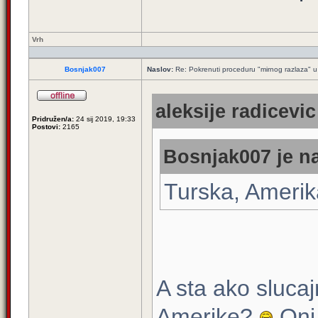
Vrh
Bosnjak007
Naslov:
Re: Pokrenuti proceduru "mirnog razlaza" u
aleksije radicevic
Pridružen/a:
24 sij 2019, 19:33
Postovi:
2165
Bosnjak007 je na
Turska, Amerik
A sta ako sluca
Amerike?
Oni 