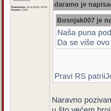
daramo je napisao
Pridružen/a:
24 sij 2019, 19:33
Postovi:
2165
Bosnjak007 je na
Naša puna podr
Da se više ovo r
Pravi RS patriiJ
Naravno pozivam
u što većem broju