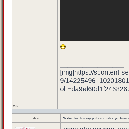
_________________
[img]https://scontent-se
9/14225496_10201801
oh=da9ef60d1f246826
Vrh
daxt
Naslov:
Re: Turčenje po Bosni i veličanje Osman