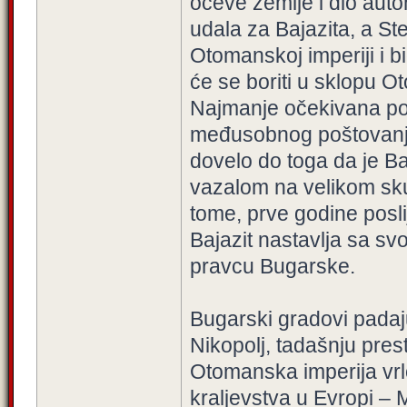
očeve zemlje i dio auto
udala za Bajazita, a Ste
Otomanskoj imperiji i b
će se boriti u sklopu O
Najmanje očekivana pos
međusobnog poštovanja 
dovelo do toga da je Ba
vazalom na velikom sku
tome, prve godine posli
Bajazit nastavlja sa s
pravcu Bugarske.
Bugarski gradovi padaj
Nikopolj, tadašnju pre
Otomanska imperija vrl
kraljevstva u Evropi – 