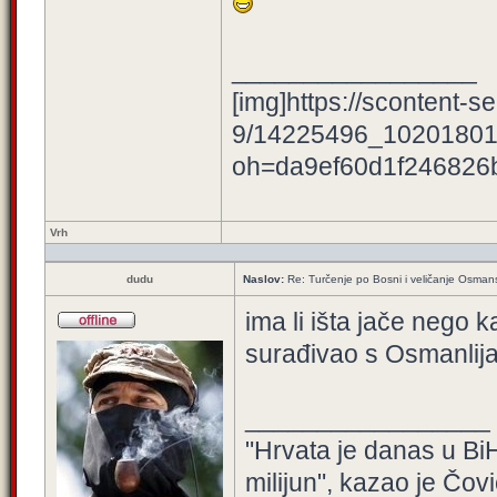
_________________
[img]https://scontent-se
9/14225496_10201801
oh=da9ef60d1f246826
Vrh
dudu
Naslov:
Re: Turčenje po Bosni i veličanje Osman
ima li išta jače nego 
surađivao s Osmanlij
_________________
"Hrvata je danas u BiH
milijun", kazao je Čovi