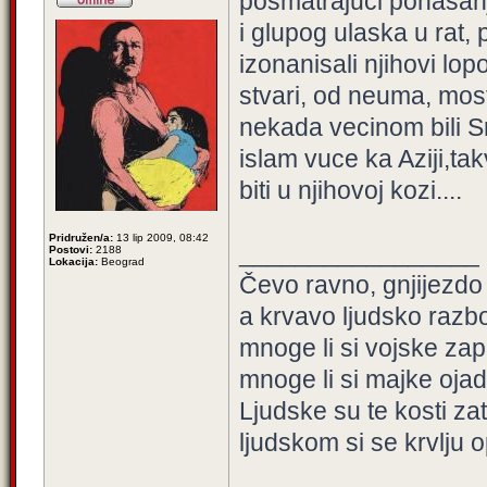
posmatrajuci ponasanj
i glupog ulaska u rat, 
izonanisali njihovi lop
stvari, od neuma, mos
nekada vecinom bili Sr
islam vuce ka Aziji,t
biti u njihovoj kozi....
Pridružen/a:
13 lip 2009, 08:42
_________________
Postovi:
2188
Lokacija:
Beograd
Čevo ravno, gnjijezdo
a krvavo ljudsko razbo
mnoge li si vojske zap
mnoge li si majke ojadi
Ljudske su te kosti zat
ljudskom si se krvlju o