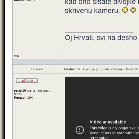
kad ono sisate divojke 
Postovi:
8413
skrivenu kameru.
_________________
Oj Hrvati, svi na desno k
Vrh
Bosram
Naslov:
Re: Turčenje po Bosni i veličanje Osmansk
Pridružen/a:
27 srp 2012,
03:42
Postovi:
104