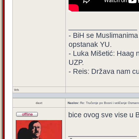
_________________
- BiH se Muslimanima de
opstanak YU.
- Luka Mišetić: Haag n
UZP.
- Reis: Država nam cur
Vrh
daxt
Naslov:
Re: Tručenje po Bosni i veličanje Osman
bice ovog sve vise u 
_________________