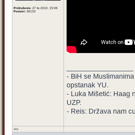
Pridružen/a:
27 lis 2010, 15:06
Postovi:
36133
_________________
- BiH se Muslimanima de
opstanak YU.
- Luka Mišetić: Haag n
UZP.
- Reis: Država nam cur
Vrh