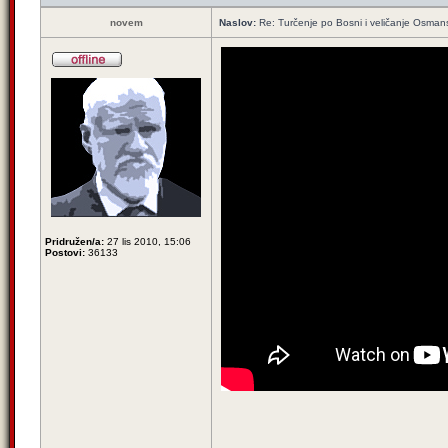
novem
Naslov:
Re: Turčenje po Bosni i veličanje Osman
Pridružen/a:
27 lis 2010, 15:06
Postovi:
36133
_________________