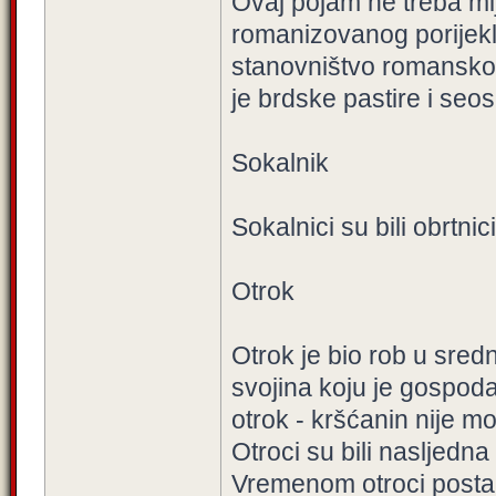
Ovaj pojam ne treba mi
romanizovanog porijekla
stanovništvo romanskog
je brdske pastire i seo
Sokalnik
Sokalnici su bili obrtnici
Otrok
Otrok je bio rob u sredn
svojina koju je gospo
otrok - kršćanin nije m
Otroci su bili nasljedna
Vremenom otroci postaju