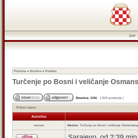
ČPP
Početna
»
Društvo
»
Politika
Turčenje po Bosni i veličanje Osman
Stranica:
1
/
34
.
[ 826 post(ov)a ]
Prikaz ispisa
Autor/ica
novem
Naslov:
Turčenje po Bosni i veličanje Osmanskog
Sarajevo, od 2:39 min