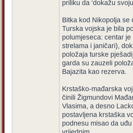
priliku da ‘dokažu svoju
Bitka kod Nikopolja se
Turska vojska je bila po
polumjeseca: centar je 
strelama i janičari), do
položaja turske pješadij
garda su zauzeli položa
Bajazita kao rezerva.
Krstaško-mađarska vojsk
činili Žigmundovi Mađari
Vlasima, a desno Lackovi
postavljena krstaška vo
podnesu misao da uđu u 
vrijednim.