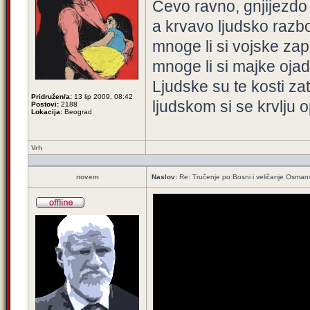
Čevo ravno, gnjijezdo
a krvavo ljudsko razbo
mnoge li si vojske zap
mnoge li si majke ojadi
Ljudske su te kosti zat
Pridružen/a:
13 lip 2009, 08:42
ljudskom si se krvlju o
Postovi:
2188
Lokacija:
Beograd
Vrh
novem
Naslov:
Re: Tručenje po Bosni i veličanje Osman