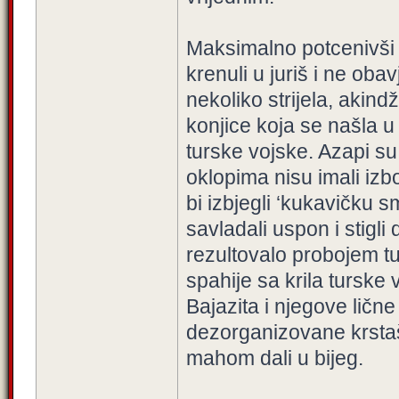
Maksimalno potcenivši p
krenuli u juriš i ne oba
nekoliko strijela, akind
konjice koja se našla u
turske vojske. Azapi su
oklopima nisu imali iz
bi izbjegli ‘kukavičku s
savladali uspon i stigli
rezultovalo probojem tu
spahije sa krila turske v
Bajazita i njegove lič
dezorganizovane krstaše
mahom dali u bijeg.