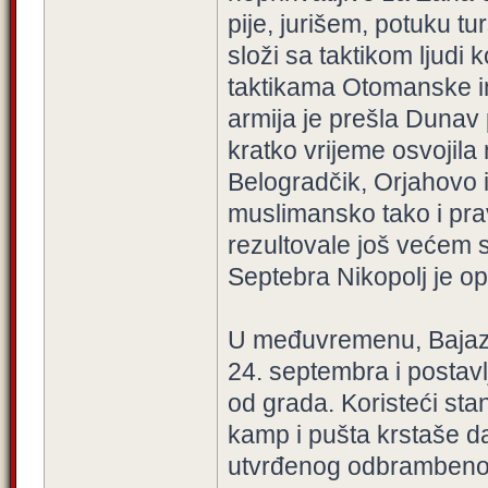
pije, jurišem, potuku t
složi sa taktikom ljudi 
taktikama Otomanske i
armija je prešla Dunav
kratko vrijeme osvojila
Belogradčik, Orjahovo 
muslimansko tako i pra
rezultovale još većem 
Septebra Nikopolj je op
U međuvremenu, Bajazit
24. septembra i postav
od grada. Koristeći sta
kamp i pušta krstaše d
utvrđenog odbrambenog 