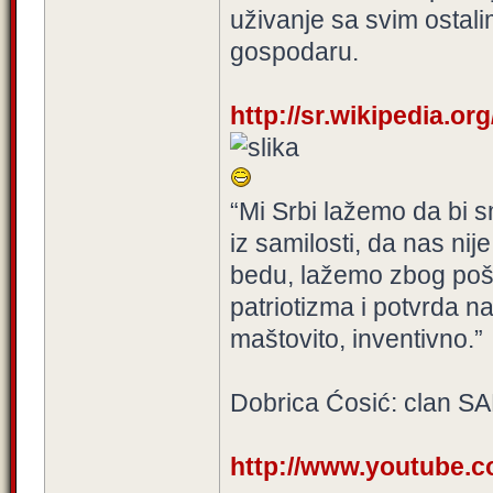
uživanje sa svim osta
gospodaru.
http://sr.wikipedia
“Mi Srbi lažemo da bi 
iz samilosti, da nas nij
bedu, lažemo zbog poš
patriotizma i potvrda n
maštovito, inventivno.”
Dobrica Ćosić: clan 
http://www.youtube.