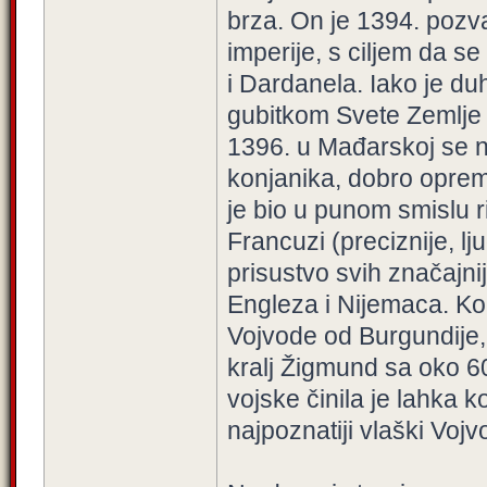
brza. On je 1394. pozv
imperije, s ciljem da s
i Dardanela. Iako je du
gubitkom Svete Zemlje u
1396. u Mađarskoj se n
konjanika, dobro opreml
je bio u punom smislu ri
Francuzi (preciznije, l
prisustvo svih značajni
Engleza i Nijemaca. K
Vojvode od Burgundije,
kralj Žigmund sa oko 6
vojske činila je lahka 
najpoznatiji vlaški Vojv