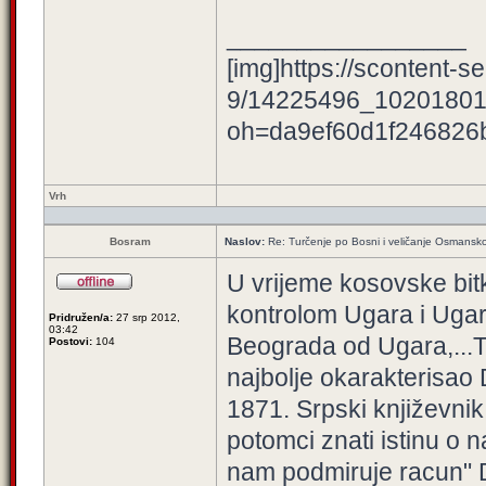
_________________
[img]https://scontent-se
9/14225496_10201801
oh=da9ef60d1f246826
Vrh
Bosram
Naslov:
Re: Turčenje po Bosni i veličanje Osmansk
U vrijeme kosovske bitk
kontrolom Ugara i Uga
Pridružen/a:
27 srp 2012,
03:42
Beograda od Ugara,...Ta
Postovi:
104
najbolje okarakterisao 
1871. Srpski književnik
potomci znati istinu o 
nam podmiruje racun" D.