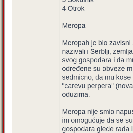
4 Otrok
Meropa
Meropah je bio zavisni 
nazivali i Serblji, zemlja
svog gospodara i da m
određene su obveze me
sedmicno, da mu kose s
"carevu perpera" (nova
oduzima.
Meropa nije smio napust
im omogućuje da se sud
gospodara glede rada i 