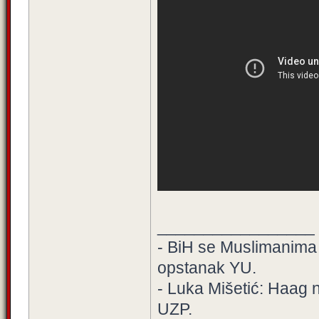
_________________
- BiH se Muslimanima de
opstanak YU.
- Luka Mišetić: Haag n
UZP.