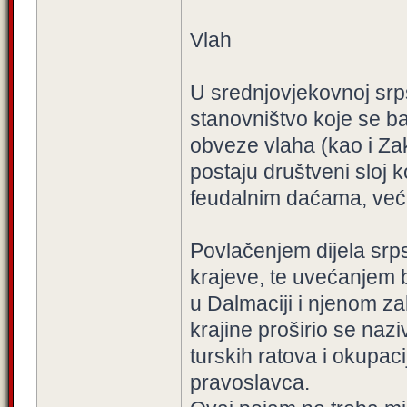
Vlah
U srednjovjekovnoj sr
stanovništvo koje se b
obveze vlaha (kao i Za
postaju društveni sloj 
feudalnim daćama, već 
Povlačenjem dijela srps
krajeve, te uvećanjem 
u Dalmaciji i njenom zal
krajine proširio se nazi
turskih ratova i okupaci
pravoslavca.