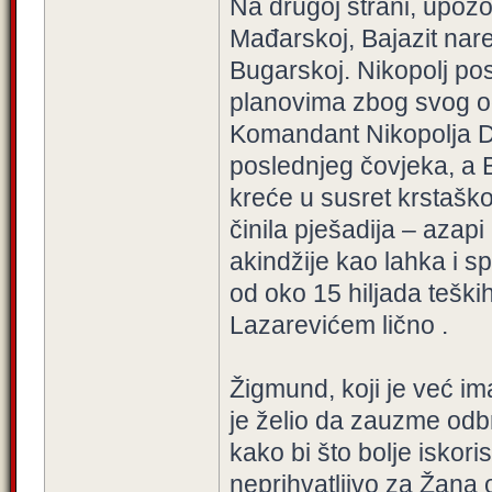
Na drugoj strani, upoz
Mađarskoj, Bajazit nar
Bugarskoj. Nikopolj po
planovima zbog svog odl
Komandant Nikopolja D
poslednjeg čovjeka, a Ba
kreće u susret krstašk
činila pješadija – azapi 
akindžije kao lahka i s
od oko 15 hiljada tešk
Lazarevićem lično .
Žigmund, koji je već i
je želio da zauzme odb
kako bi što bolje iskori
neprihvatljivo za Žana o