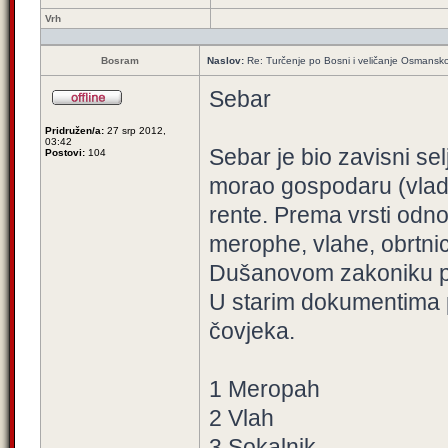
Vrh
Bosram
Naslov:
Re: Turčenje po Bosni i veličanje Osmansk
Sebar
Pridružen/a:
27 srp 2012,
03:42
Sebar je bio zavisni se
Postovi:
104
morao gospodaru (vladar
rente. Prema vrsti odnos
merophe, vlahe, obrtnic
Dušanovom zakoniku pr
U starim dokumentima 
čovjeka.
1 Meropah
2 Vlah
3 Sokalnik