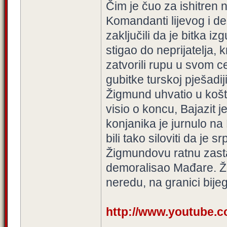
Čim je čuo za ishitren
Komandanti lijevog i d
zaključili da je bitka i
stigao do neprijatelja, k
zatvorili rupu u svom c
gubitke turskoj pješadij
Žigmund uhvatio u košta
visio o koncu, Bajazit 
konjanika je jurnulo na
bili tako siloviti da je
Žigmundovu ratnu zasta
demoralisao Mađare. Ži
neredu, na granici bijeg
http://www.youtube