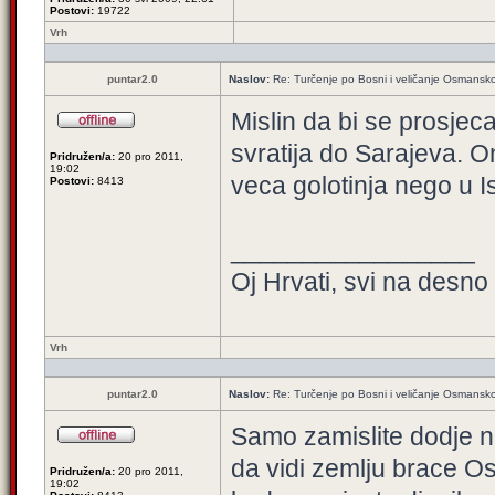
Postovi:
19722
Vrh
puntar2.0
Naslov:
Re: Turčenje po Bosni i veličanje Osmansk
Mislin da bi se prosjec
svratija do Sarajeva. O
Pridružen/a:
20 pro 2011,
19:02
veca golotinja nego u I
Postovi:
8413
_________________
Oj Hrvati, svi na desno k
Vrh
puntar2.0
Naslov:
Re: Turčenje po Bosni i veličanje Osmansk
Samo zamislite dodje n
da vidi zemlju brace O
Pridružen/a:
20 pro 2011,
19:02