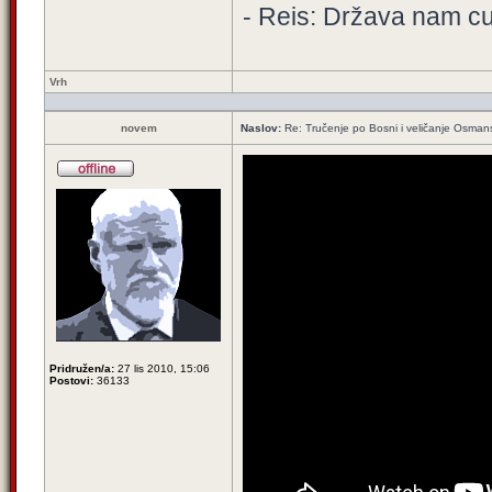
- Reis: Država nam cur
Vrh
novem
Naslov:
Re: Tručenje po Bosni i veličanje Osman
Pridružen/a:
27 lis 2010, 15:06
Postovi:
36133