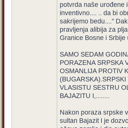
potvrda naše urođene in
inventivno.... .. da bi 
sakrijemo bedu...." Dakl
pravljenja alibija za plj
Granice Bosne i Srbije
SAMO SEDAM GODINA
PORAZENA SRPSKA V
OSMANLIJA PROTIV 
(BUGARSKA).SRPSKI
VLASISTU SESTRU 
BAJAZITU I,........
Nakon poraza srpske v
sultan Bajazit I je dozv