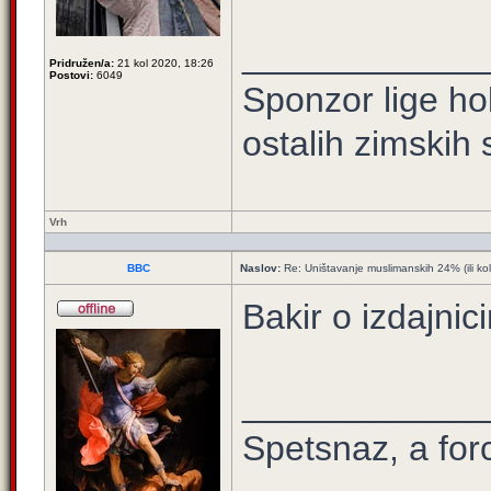
____________
Pridružen/a:
21 kol 2020, 18:26
Postovi:
6049
Sponzor lige hok
ostalih zimskih
Vrh
BBC
Naslov:
Re: Uništavanje muslimanskih 24% (ili ko
Bakir o izdajnic
____________
Spetsnaz, a for