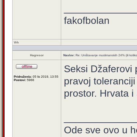
_____________
fakofbolan
Vrh
Hagresor
Naslov:
Re: Uništavanje muslimanskih 24% (ili kolik
Seksi Džaferovi 
Pridružen/a:
05 lis 2019, 13:55
pravoj toleranciji
Postovi:
5966
prostor. Hrvata 
_____________
Ode sve ovo u h