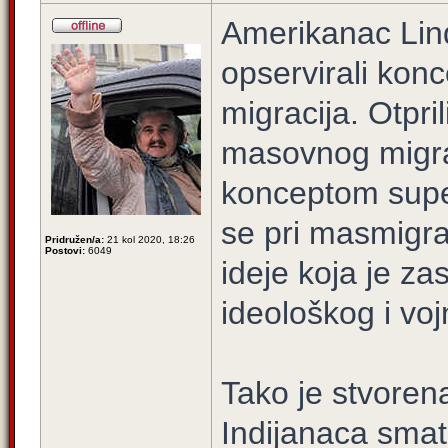
Amerikanac Lind
opservirali kon
migracija. Otpril
masovnog migra
konceptom super
se pri masmigra
Pridružen/a:
21 kol 2020, 18:26
Postovi:
6049
ideje koja je za
ideološkog i vo
Tako je stvorena
Indijanaca smatr