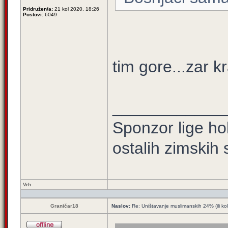
Pridružen/a:
21 kol 2020, 18:26
Postovi:
6049
tim gore...zar kr
____________
Sponzor lige hok
ostalih zimskih
Vrh
Graničar18
Naslov:
Re: Uništavanje muslimanskih 24% (ili ko