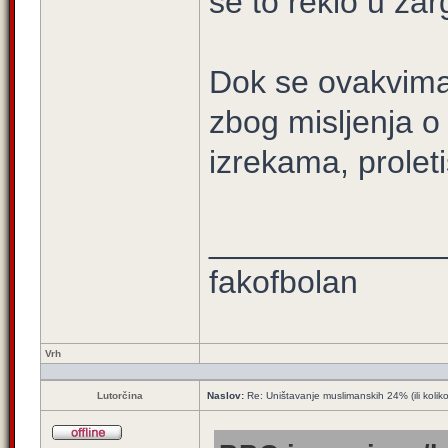
se to reklo u za
Dok se ovakvima 
zbog misljenja o o
izrekama, proleti
_____________
fakofbolan
Vrh
Lutorčina
Naslov:
Re: Uništavanje muslimanskih 24% (ili kolik