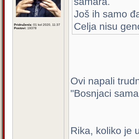
šamara.
Još ih samo đa
Celja nisu gen
Pridružen/a:
01 kol 2020, 11:37
Postovi:
19378
Ovi napali trud
"Bosnjaci samar
Rika, koliko je u