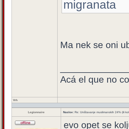
migranata
Ma nek se oni ub
_____________
Acá el que no co
Vrh
Legionnaire
Naslov:
Re: Uništavanje muslimanskih 24% (ili ko
evo opet se kolj