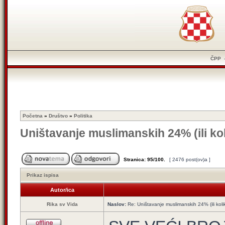
ČPP
Početna
»
Društvo
»
Politika
Uništavanje muslimanskih 24% (ili ko
Stranica:
95
/
100
.
[ 2476 post(ov)a ]
Prikaz ispisa
Autor/ica
Rika sv Vida
Naslov:
Re: Uništavanje muslimanskih 24% (ili koli