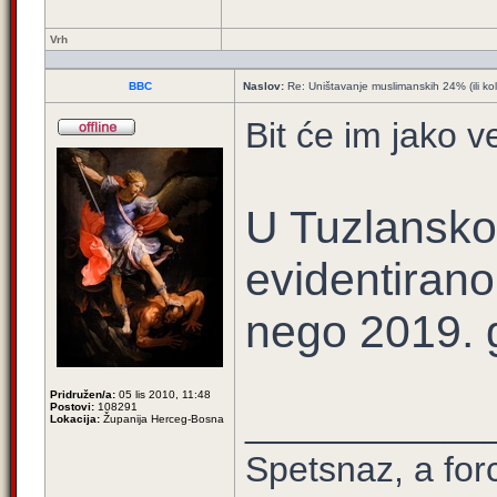
Vrh
BBC
Naslov:
Re: Uništavanje muslimanskih 24% (ili ko
Bit će im jako v
U Tuzlansko
evidentirano
nego 2019. 
Pridružen/a:
05 lis 2010, 11:48
Postovi:
108291
____________
Lokacija:
Županija Herceg-Bosna
Spetsnaz, a for