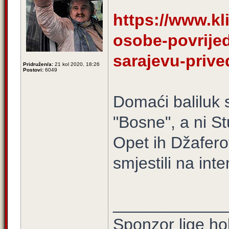
https://www.kli
osobe-povrijed
sarajevu-priv
Pridružen/a:
21 kol 2020, 18:26
Postovi:
6049
Domaći baliluk 
"Bosne", a ni S
Opet ih Džafero
smjestili na int
____________
Sponzor lige hok