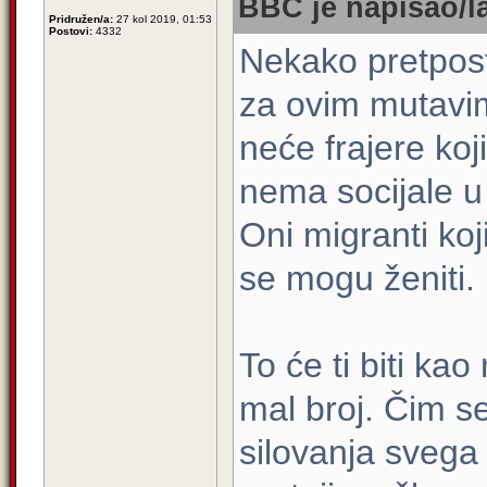
BBC je napisao/l
Pridružen/a:
27 kol 2019, 01:53
Postovi:
4332
Nekako pretposta
za ovim mutavi
neće frajere koji 
nema socijale u
Oni migranti koj
se mogu ženiti.
To će ti biti kao
mal broj. Čim s
silovanja svega