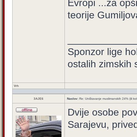
Evropi ...za opši
teorije Gumiljov
____________
Sponzor lige hok
ostalih zimskih
Vrh
3AJE6
Naslov:
Re: Uništavanje muslimanskih 24% (ili ko
Dvije osobe pov
Sarajevu, prive