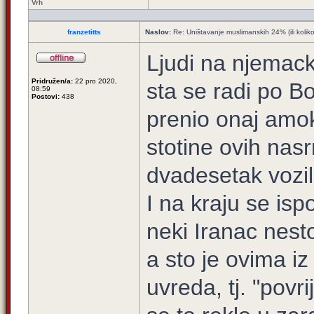
Vrh
franzetitts
Naslov:
Re: Uništavanje muslimanskih 24% (ili kolik
Ljudi na njemac
Pridružen/a:
22 pro 2020,
sta se radi po B
08:59
Postovi:
438
prenio onaj amok
stotine ovih nasrnu
dvadesetak vozila
I na kraju se ispo
neki Iranac nes
a sto je ovima iz
uvreda, tj. "povr