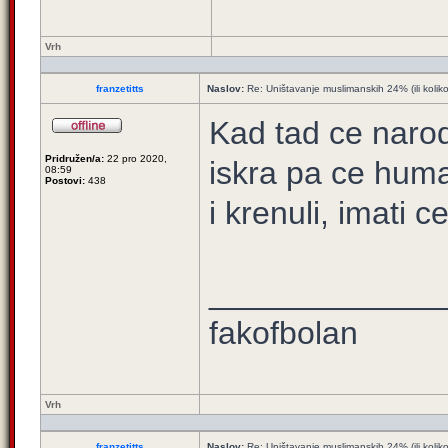
Vrh
franzetitts
Naslov:
Re: Uništavanje muslimanskih 24% (ili kolik
Kad tad ce narod
Pridružen/a:
22 pro 2020,
iskra pa ce human
08:59
Postovi:
438
i krenuli, imati 
_____________
fakofbolan
Vrh
franzetitts
Naslov:
Re: Uništavanje muslimanskih 24% (ili kolik