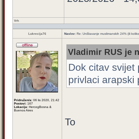
Vrh
Lukrecija76
Naslov:
Re: Uništavanje muslimanskih 24% (ili kolik
Vladimir RUS je n
Dok citav svijet
privlaci arapski 
Pridružen/a:
06 lis 2020, 21:42
Postovi:
167
Lokacija:
HercegBosna &
Buenos Aires
To