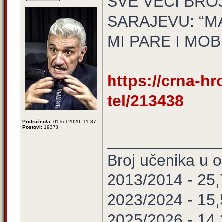
SVE VEĆI BRO
SARAJEVU: “M
MI PARE I MOB
https://crna-hro
tel/213438
Pridružen/a:
01 kol 2020, 11:37
Postovi:
19378
____________
Broj učenika u
2013/2014 - 25
2023/2024 - 15
2025/2026 - 14