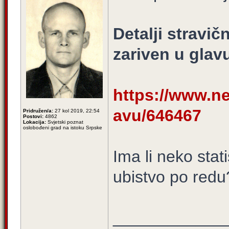
Detalji stravi
zariven u glav
https://www.ne
avu/646467
Pridružen/a:
27 kol 2019, 22:54
Postovi:
4862
Lokacija:
Svjetski poznat
oslobođeni grad na istoku Srpske
Ima li neko stat
ubistvo po redu
____________