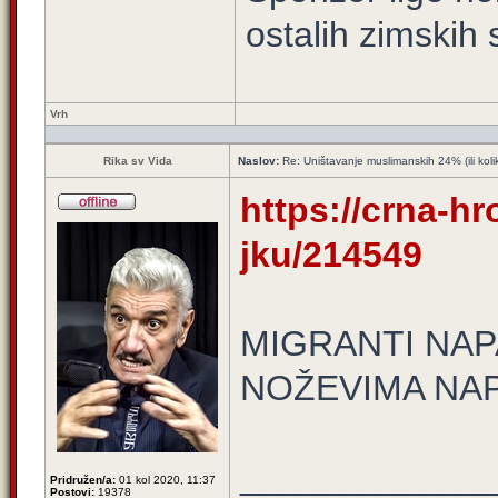
ostalih zimskih
Vrh
Rika sv Vida
Naslov:
Re: Uništavanje muslimanskih 24% (ili koli
https://crna-hr
jku/214549
MIGRANTI NAP
NOŽEVIMA NAP
____________
Pridružen/a:
01 kol 2020, 11:37
Postovi:
19378