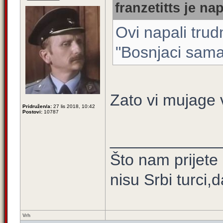
franzetitts je na
Ovi napali tru
"Bosnjaci sama
Zato vi mujage 
Pridružen/a:
27 lis 2018, 10:42
Postovi:
10787
____________
Što nam prijete
nisu Srbi turci,
Vrh