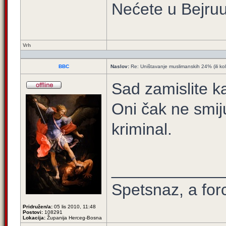
Nećete u Bejruuu
Vrh
BBC
Naslov:
Re: Uništavanje muslimanskih 24% (ili ko
Sad zamislite k
Oni čak ne smiju
kriminal.
____________
Spetsnaz, a for
Pridružen/a:
05 lis 2010, 11:48
Postovi:
108291
Lokacija:
Županija Herceg-Bosna