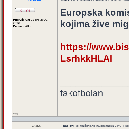
Europska komisi
Pridružen/a:
22 pro 2020,
kojima žive mig
08:59
Postovi:
438
https://www.bis
LsrhkkHLAI
_____________
fakofbolan
Vrh
3AJE6
Naslov:
Re: Uništavanje muslimanskih 24% (ili ko