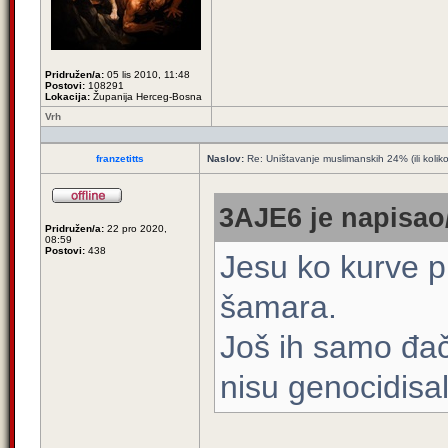
Pridružen/a:
05 lis 2010, 11:48
Postovi:
108291
Lokacija:
Županija Herceg-Bosna
Vrh
franzetitts
Naslov:
Re: Uništavanje muslimanskih 24% (ili kolik
3AJE6 je napisao/
Pridružen/a:
22 pro 2020,
08:59
Postovi:
438
Jesu ko kurve p
šamara.
Još ih samo đač
nisu genocidisa