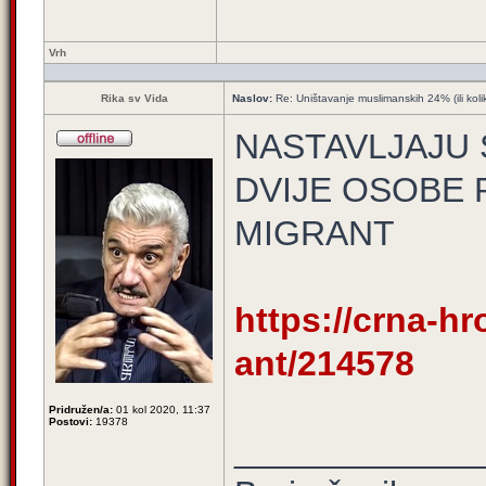
Vrh
Rika sv Vida
Naslov:
Re: Uništavanje muslimanskih 24% (ili koli
NASTAVLJAJU 
DVIJE OSOBE 
MIGRANT
https://crna-hro
ant/214578
Pridružen/a:
01 kol 2020, 11:37
Postovi:
19378
____________