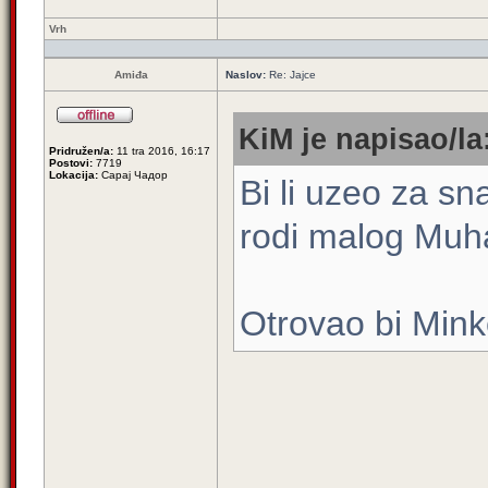
Vrh
Amiđa
Naslov:
Re: Jajce
KiM je napisao/la
Pridružen/a:
11 tra 2016, 16:17
Postovi:
7719
Lokacija:
Сарај Чадор
Bi li uzeo za sn
rodi malog Mu
Otrovao bi Mink