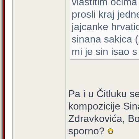
vlastitim ocima
prosli kraj je
jajcanke hrvati
sinana sakica (
mi je sin isao 
Pa i u Čitluku 
kompozicije Si
Zdravkovića, Bob
sporno?