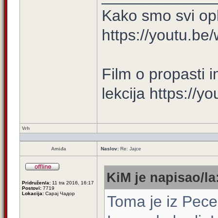
Kako smo svi opl
https://youtu.
Film o propasti i
lekcija https://
Vrh
Amiđa
Naslov:
Re: Jajce
KiM je napisao/la
Pridružen/a:
11 tra 2016, 16:17
Postovi:
7719
Lokacija:
Сарај Чадор
Toma je iz Pece