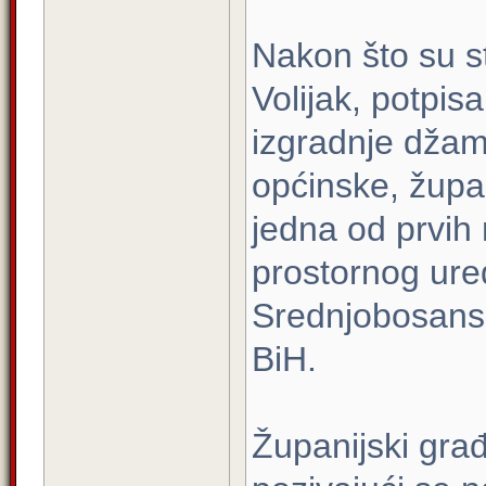
Nakon što su st
Volijak, potpisa
izgradnje džam
općinske, župani
jedna od prvih r
prostornog uređ
Srednjobosanske
BiH.
Županijski građ