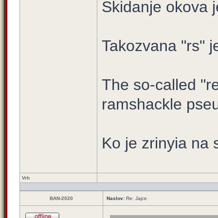
Skidanje okova j
Takozvana "rs" j
The so-called "re
ramshackle pseu
Ko je zrinyia na 
Vrh
BAN-2020
Naslov:
Re: Jajce