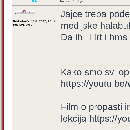
KiM
Naslov:
Re: Jajce
Jajce treba podeli
Pridružen/a:
10 lip 2015, 23:16
medijske halabu
Postovi:
5996
Da ih i Hrt i hm
_____________
Kako smo svi opl
https://youtu.
Film o propasti i
lekcija https://