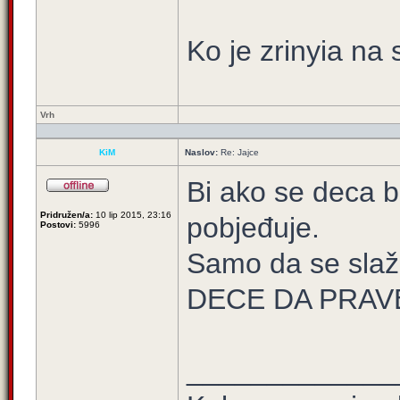
Ko je zrinyia na 
Vrh
KiM
Naslov:
Re: Jajce
Bi ako se deca b
Pridružen/a:
10 lip 2015, 23:16
pobjeđuje.
Postovi:
5996
Samo da se slaž
DECE DA PRAV
_____________