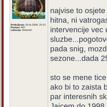
najvise to osjete 
hitna, ni vatroga
Pridružen/a:
04 lis 2009, 20:15
intervencije vec
Postovi:
907
Lokacija:
Dobretići
sluzbe...pogoto
pada snig, mozd
sezone...dada 2
sto se mene tice 
ako bi to zaista 
par interesnih sk
Jajcem do 1998. 