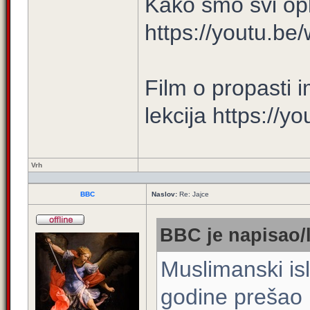
Kako smo svi opl
https://youtu.
Film o propasti i
lekcija https://
Vrh
BBC
Naslov:
Re: Jajce
BBC je napisao/l
Muslimanski is
godine prešao 