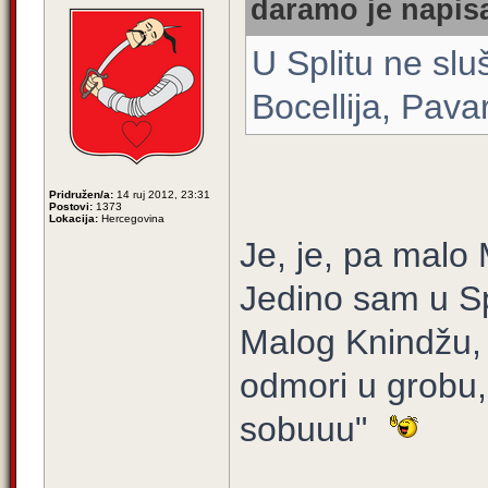
daramo je napisa
U Splitu ne sl
Bocellija, Pavar
Pridružen/a:
14 ruj 2012, 23:31
Postovi:
1373
Lokacija:
Hercegovina
Je, je, pa malo
Jedino sam u Sp
Malog Knindžu, 
odmori u grobu
sobuuu"