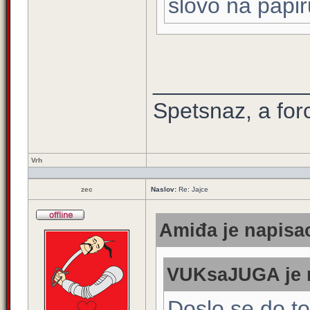
slovo na papir
____________
Spetsnaz, a for
Vrh
zec
Naslov:
Re: Jajce
Amiđa je napisao
VUKsaJUGA je n
Doslo se do to