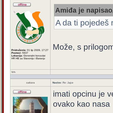
Amiđa je napisao/
A da ti pojedeš 
Može, s prilogo
Pridružen/a:
01 lip 2009, 17:27
Postovi:
5937
Lokacija:
Generalni konzulat
HR HB za Slavoniju i Baranju
Vrh
cakara
Naslov:
Re: Jajce
imati opcinu je v
ovako kao nasa