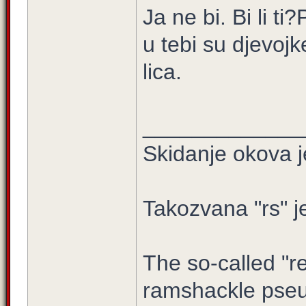
Ja ne bi. Bi li t
u tebi su djevojk
lica.
_____________
Skidanje okova j
Takozvana "rs" j
The so-called "re
ramshackle pseu