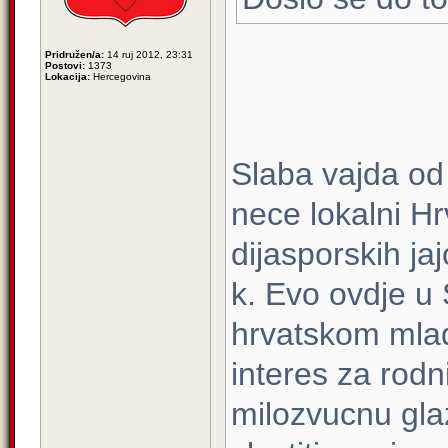
Pridružen/a:
14 ruj 2012, 23:31
Postovi:
1373
Lokacija:
Hercegovina
Slaba vajda od
nece lokalni Hrv
dijasporskih ja
k. Evo ovdje u
hrvatskom mlad
interes za rodn
milozvucnu gla