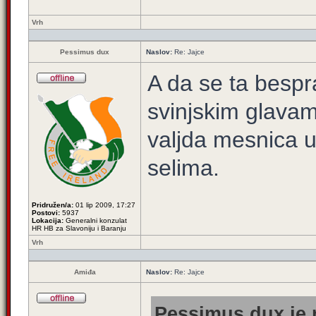
Vrh
Pessimus dux
Naslov:
Re: Jajce
A da se ta bespr
svinjskim glava
valjda mesnica u
selima.
Pridružen/a:
01 lip 2009, 17:27
Postovi:
5937
Lokacija:
Generalni konzulat
HR HB za Slavoniju i Baranju
Vrh
Amiđa
Naslov:
Re: Jajce
Pessimus dux je 