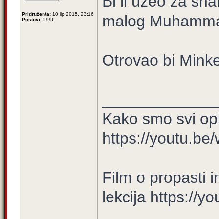
Bi li uzeo za sna
Pridružen/a:
10 lip 2015, 23:16
malog Muhamm
Postovi:
5996
Otrovao bi Minke
_____________
Kako smo svi opl
https://youtu.
Film o propasti i
lekcija https://