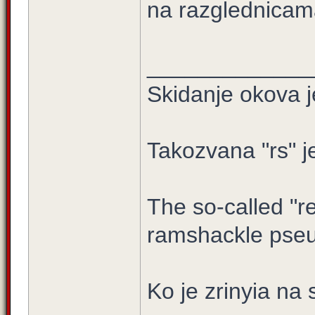
na razglednicam
_____________
Skidanje okova j
Takozvana "rs" j
The so-called "re
ramshackle pseu
Ko je zrinyia na 