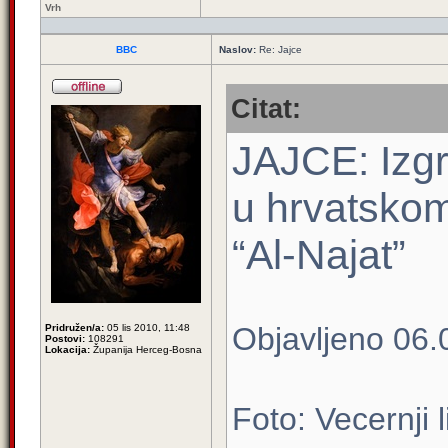
Vrh
BBC
Naslov:
Re: Jajce
Citat:
JAJCE: Izgr
u hrvatskom
“Al-Najat”
Objavljeno 06.0
Pridružen/a:
05 lis 2010, 11:48
Postovi:
108291
Lokacija:
Županija Herceg-Bosna
Foto: Vecernji l