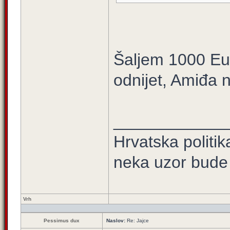
Šaljem 1000 Eur
odnijet, Amiđa n
____________
Hrvatska politi
neka uzor bude 
Vrh
Pessimus dux
Naslov:
Re: Jajce