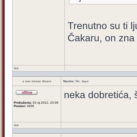
Trenutno su ti lj
Čakaru, on zna b
Vrh
s one strane dinare
Naslov:
Re: Jajce
neka dobretića, 
Pridružen/a:
03 sij 2012, 23:08
Postovi:
4936
Vrh