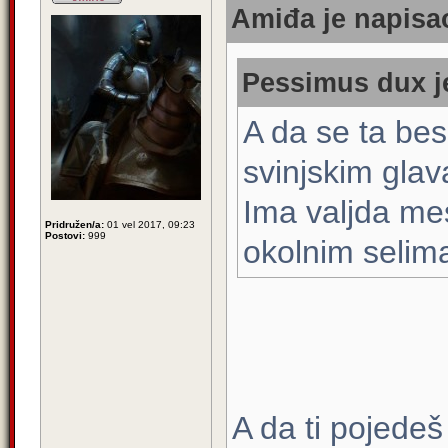
Amiđa je napisao
Pessimus dux je
A da se ta bes
svinjskim gla
Ima valjda mes
Pridružen/a:
01 vel 2017, 09:23
Postovi:
999
okolnim selim
A da ti pojedeš