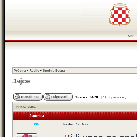
ČPP
Početna
»
Regije
»
Srednja Bosna
Jajce
Stranica:
64
/
78
.
[ 1932 post(ov)a ]
Prikaz ispisa
Autor/ica
KiM
Naslov:
Re: Jajce