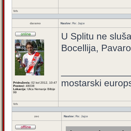
Vrh
daramo
Naslov:
Re: Jajce
U Splitu ne slu
Bocellija, Pavarot
_____________
mostarski europ
Pridružen/a:
02 kol 2012, 10:47
Postovi:
48038
Lokacija:
Ulica Nemanje Bilbije
99
Vrh
zec
Naslov:
Re: Jajce