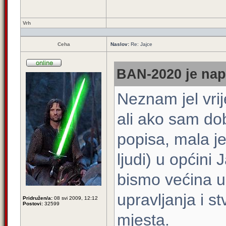
Vrh
Ceha
Naslov:
Re: Jajce
BAN-2020 je nap
Neznam jel vrij
ali ako sam dob
popisa, mala je
ljudi) u općini 
bismo većina u
upravljanja i s
Pridružen/a:
08 svi 2009, 12:12
Postovi:
32599
mjesta.