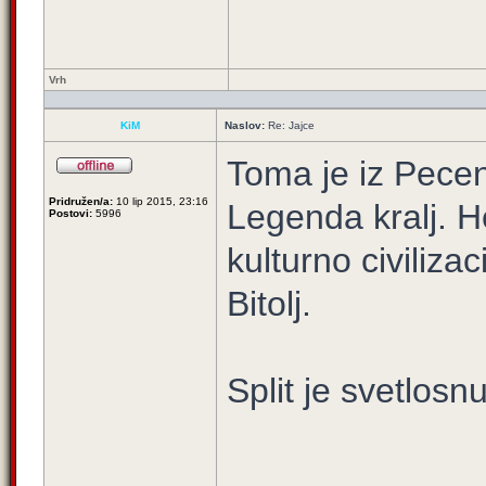
Vrh
KiM
Naslov:
Re: Jajce
Toma je iz Pecen
Pridružen/a:
10 lip 2015, 23:16
Legenda kralj. H
Postovi:
5996
kulturno civiliza
Bitolj.
Split je svetlosn
_____________