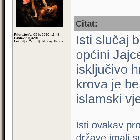
Citat:
Pridružen/a:
05 lis 2010, 11:48
Isti slučaj 
Postovi:
108291
Lokacija:
Županija Herceg-Bosna
općini Jajc
isključivo 
krova je b
islamski vj
Isti ovakav pr
države imali s