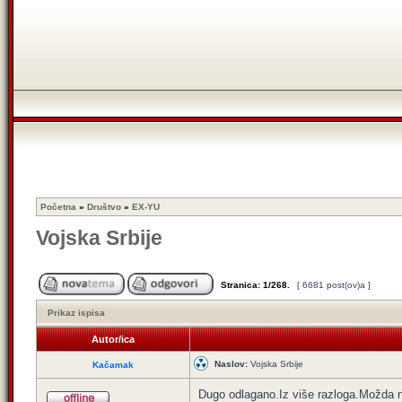
Početna
»
Društvo
»
EX-YU
Vojska Srbije
Stranica:
1
/
268
.
[ 6681 post(ov)a ]
Prikaz ispisa
Autor/ica
Naslov:
Vojska Srbije
Kačamak
Dugo odlagano.Iz više razloga.Možda n