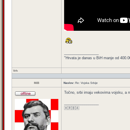
_________________
"Hrvata je danas u BiH manje od 400.000,
Vrh
MiB
Naslov:
Re: Vojska Srbije
Točno, srbi imaju vekovima vojsku, a na
_________________
🇭🇷🇧🇦