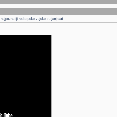
najpoznatiji rod srpske vojske su janjicari