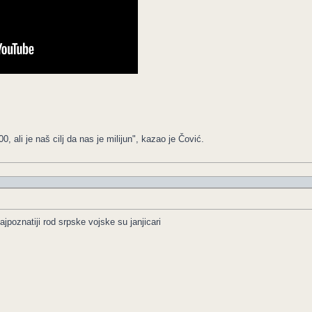
 ali je naš cilj da nas je milijun", kazao je Čović.
jpoznatiji rod srpske vojske su janjicari