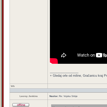
_________________
+ Gledaj orle od miline, Gračanicu kraj Pri
Vrh
Leeroy Jenkins
Naslov:
Re: Vojska Srbije