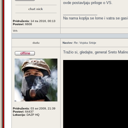
ovde postavljaju priloge o VS.
_________________
Na nama koplja se lome i vatra se gasi
Pridružen/a:
14 tra 2016, 00:13
Postovi:
6608
Vrh
dudu
Naslov:
Re: Vojska Srbije
Tražio si, gledajte, general Sreto Malin
Pridružen/a:
03 svi 2009, 21:39
Postovi:
64437
Lokacija:
DAZP HQ