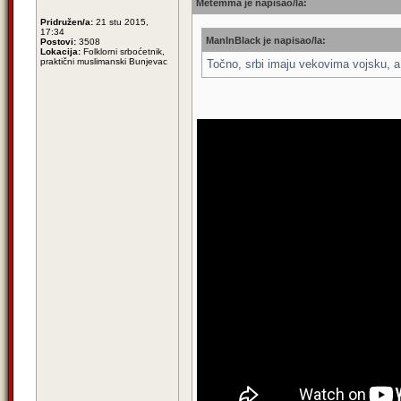
Metemma je napisao/la:
Pridružen/a:
21 stu 2015,
17:34
ManInBlack je napisao/la:
Postovi:
3508
Lokacija:
Folklorni srboćetnik,
praktični muslimanski Bunjevac
Točno, srbi imaju vekovima vojsku, a 