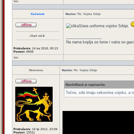
Vrh
Kačamak
Naslov:
Re: Vojska Srbije
Stara uniforma vojske Srbije.
_________________
Na nama koplja se lome i vatra se gasi
Pridružen/a:
14 tra 2016, 00:13
Postovi:
6608
Vrh
Metemma
Naslov:
Re: Vojska Srbije
ManInBlack je napisao/la:
Točno, srbi imaju vekovima vojsku, a na
Pridružen/a:
16 lip 2012, 23:09
Postovi:
15511