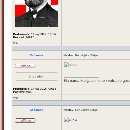
Pridružen/a:
14 ruj 2009, 16:26
Postovi:
20975
Vrh
Kačamak
Naslov:
Re: Vojska Srbije
_________________
Na nama koplja se lome i vatra se gasi
Pridružen/a:
14 tra 2016, 00:13
Postovi:
6608
Vrh
Kačamak
Naslov:
Re: Vojska Srbije
_________________