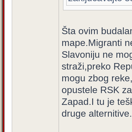
Šta ovim budala
mape.Migranti n
Slavoniju ne mog
straži,preko Rep
mogu zbog reke,
opustele RSK za 
Zapad.I tu je te
druge alternitive.