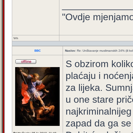
_____________
"Ovdje mjenjamo 
Vrh
BBC
Naslov:
Re: Uništavanje muslimanskih 24% (ili ko
S obzirom kolik
plaćaju i noćen
za lijeka. Sumnj
u one stare pri
najkriminalnije
zapad da ga se r