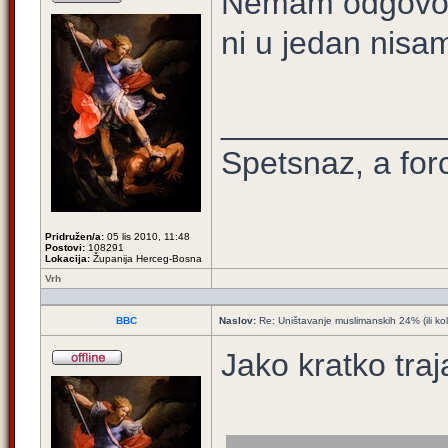
Nemam odgovor n
ni u jedan nisa
____________
Spetsnaz, a for
Pridružen/a:
05 lis 2010, 11:48
Postovi:
108291
Lokacija:
Županija Herceg-Bosna
Vrh
BBC
Naslov:
Re: Uništavanje muslimanskih 24% (ili ko
Jako kratko traj