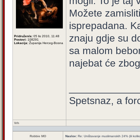
mogli. To je taj 
Možete zamisliti
isprepadana. Ka
znaju gdje su do
Pridružen/a:
05 lis 2010, 11:48
Postovi:
108291
Lokacija:
Županija Herceg-Bosna
sa malom bebom,
najebat će zbog
____________
Spetsnaz, a for
Vrh
Robbie MO
Naslov:
Re: Uništavanje muslimanskih 24% (ili kolik