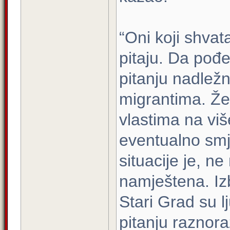
“Oni koji shvat
pitaju. Da pođ
pitanju nadlež
migrantima. Že
vlastima na viš
eventualno smj
situacije je, n
namještena. Iz
Stari Grad su lj
pitanju raznora