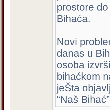
prostore do
Bihaća.
Novi proble
danas u Bih
osoba izvrši
bihaćkom n
jeŠta objavl
“Naš Bihać”