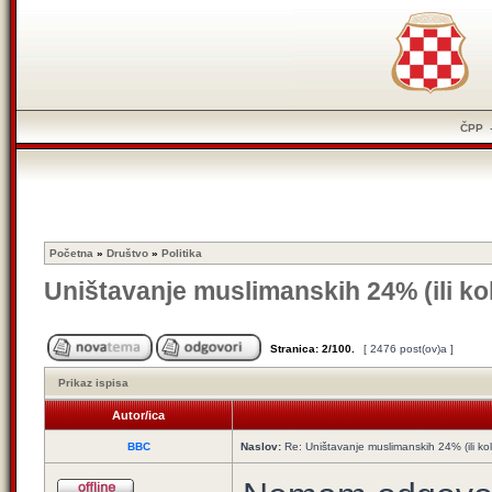
ČPP
Početna
»
Društvo
»
Politika
Uništavanje muslimanskih 24% (ili ko
Stranica:
2
/
100
.
[ 2476 post(ov)a ]
Prikaz ispisa
Autor/ica
BBC
Naslov:
Re: Uništavanje muslimanskih 24% (ili ko