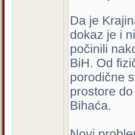
Da je Kraji
dokaz je i ni
počinili nak
BiH. Od fiz
porodične s
prostore do
Bihaća.
Novi proble