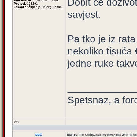
Dobit će doživot
Pridružen/a:
05 lis 2010, 11:48
Postovi:
108291
Lokacija:
Županija Herceg-Bosna
savjest.
Pa tko je iz ra
nekoliko tisuća 
jedne ruke takve
____________
Spetsnaz, a for
Vrh
BBC
Naslov:
Re: Uništavanje muslimanskih 24% (ili ko