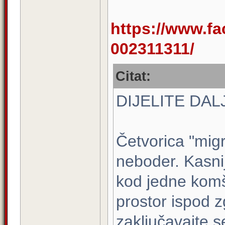
https://www.fa
002311311/
Citat:
DIJELITE DALJ
Četvorica "migr
neboder. Kasnij
kod jedne komši
prostor ispod z
zaključavajte s