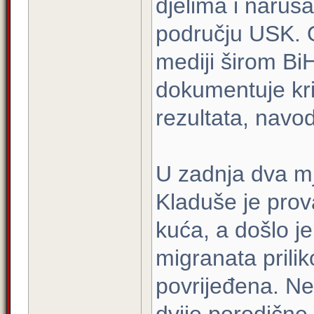
djelima i naruš
području USK. O
mediji širom Bi
dokumentuje kriv
rezultata, navod
U zadnja dva m
Kladuše je prov
kuća, a došlo j
migranata prili
povrijeđena. Ne