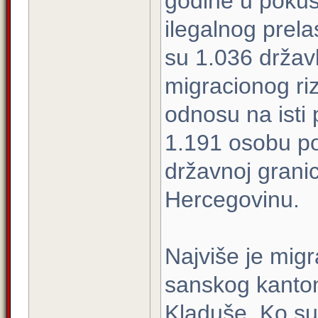
godine u pokuš
ilegalnog prela
su 1.036 držav
migracionog riz
odnosu na isti
1.191 osobu pol
državnoj granic
Hercegovinu.
Najviše je mig
sanskog kanton
Kladuše. Ko su 