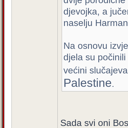
dvije porodične
djevojka, a juče
naselju Harman
Na osnovu izvj
djela su počinil
većini slučajeva
Palestine
.
Sada svi oni Bo