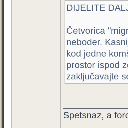
DIJELITE DALJ
Četvorica "migr
neboder. Kasnij
kod jedne komši
prostor ispod z
zaključavajte s
____________
Spetsnaz, a for