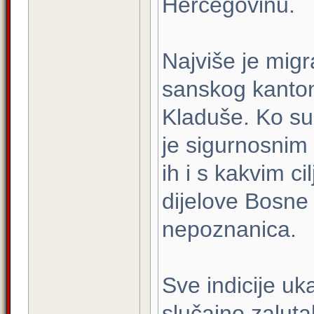
Hercegovinu.
Najviše je mig
sanskog kanton
Kladuše. Ko su 
je sigurnosnim
ih i s kakvim c
dijelove Bosne
nepoznanica.
Sve indicije uk
slučajno zalutal