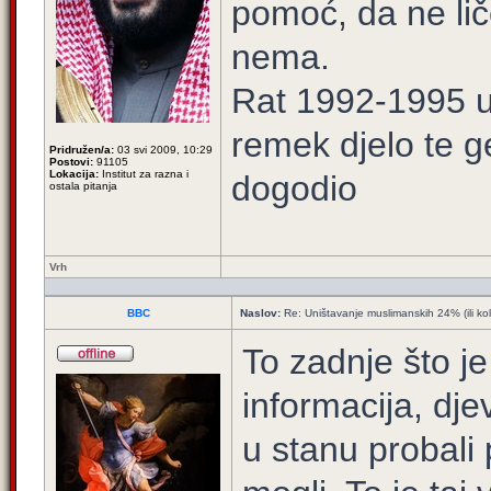
pomoć, da ne lič
nema.
Rat 1992-1995 u 
remek djelo te g
Pridružen/a:
03 svi 2009, 10:29
Postovi:
91105
Lokacija:
Institut za razna i
dogodio
ostala pitanja
Vrh
BBC
Naslov:
Re: Uništavanje muslimanskih 24% (ili ko
To zadnje što je
informacija, dj
u stanu probali 