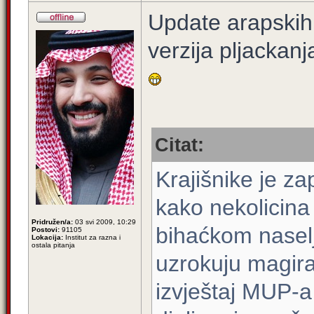
Update arapskih
verzija pljacka
Citat:
Krajišnike je z
kako nekolicina
Pridružen/a:
03 svi 2009, 10:29
bihaćkom nasel
Postovi:
91105
Lokacija:
Institut za razna i
ostala pitanja
uzrokuju magira
izvještaj MUP-a