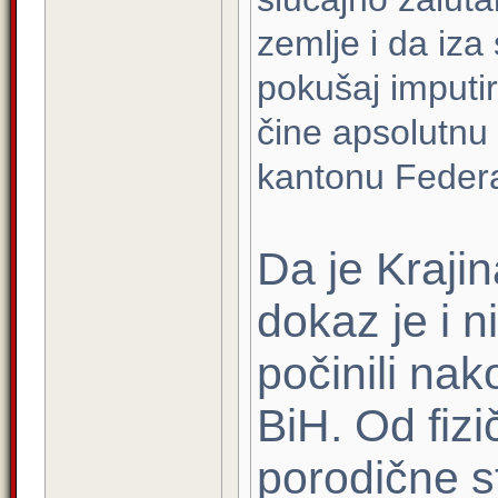
zemlje i da iza
pokušaj imputi
čine apsolutnu
kantonu Federa
Da je Kraji
dokaz je i ni
počinili nak
BiH. Od fiz
porodične s