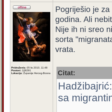
Pogriješio je za
godina. Ali nebi
Nije ih ni sreo n
sorta "migrana
vrata.
Pridružen/a:
05 lis 2010, 11:48
Postovi:
108291
Citat:
Lokacija:
Županija Herceg-Bosna
Hadžibajrić
sa migrant