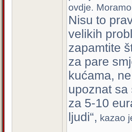
ovdje. Moramo s
Nisu to pra
velikih prob
zapamtite š
za pare smje
kućama, ne
upoznat sa 
za 5-10 eura
ljudi“,
kazao j