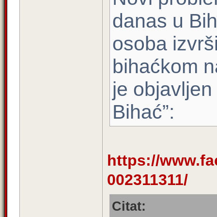
danas u Bih
osoba izvrši
bihaćkom n
je objavljen
Bihać”:
https://www.fa
002311311/
Citat: