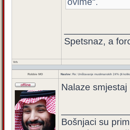
ovime“.
____________
Spetsnaz, a for
Vrh
Robbie MO
Naslov:
Re: Uništavanje muslimanskih 24% (ili kolik
Nalaze smjestaj
_____________
Bošnjaci su prim