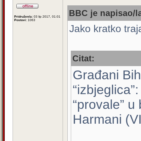
BBC je napisao/l
Pridružen/a:
03 lip 2017, 01:01
Postovi:
1063
Jako kratko traj
Citat:
Građani Bi
“izbjeglica”
“provale” u
Harmani (V