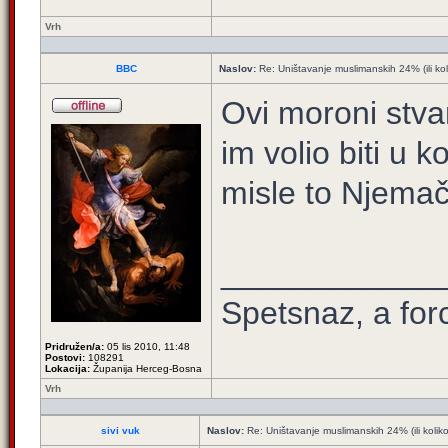
Vrh
BBC
Naslov:
Re: Uništavanje muslimanskih 24% (ili ko
Ovi moroni stva
im volio biti u 
misle to Njemač
____________
Spetsnaz, a for
Pridružen/a:
05 lis 2010, 11:48
Postovi:
108291
Lokacija:
Županija Herceg-Bosna
Vrh
sivi vuk
Naslov:
Re: Uništavanje muslimanskih 24% (ili kolik