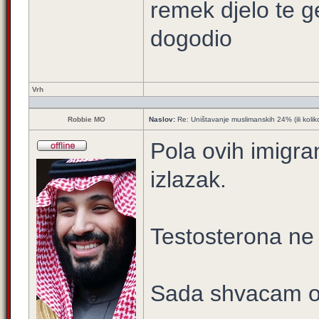
remek djelo te g
dogodio
Vrh
Robbie MO
Naslov:
Re: Uništavanje muslimanskih 24% (ili kolik
Pola ovih imigra
izlazak.
Testosterona ne 
Sada shvacam one