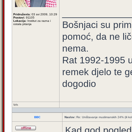
_____________
Pridružen/a:
03 svi 2009, 10:29
Postovi:
91105
Lokacija:
Institut za razna i
Bošnjaci su prim
ostala pitanja
pomoć, da ne lič
nema.
Rat 1992-1995 u 
remek djelo te g
dogodio
Vrh
BBC
Naslov:
Re: Uništavanje muslimanskih 24% (ili ko
Kad god pogleda