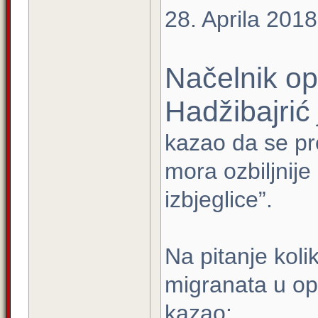
28. Aprila 2018
Načelnik op
Hadžibajrić
kazao da se pr
mora ozbiljnije
izbjeglice”.
Na pitanje koli
migranata u opć
kazao: