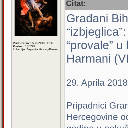
Citat:
Građani Bi
“izbjeglica”
“provale” u
Pridružen/a:
05 lis 2010, 11:48
Postovi:
108291
Lokacija:
Županija Herceg-Bosna
Harmani (V
29. Aprila 2018
Pripadnici Gran
Hercegovine od