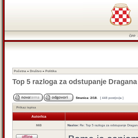
ČPP
Početna
»
Društvo
»
Politika
Top 5 razloga za odstupanje Dragana
Stranica:
2
/
18
.
[ 448 post(ov)a ]
Prikaz ispisa
Autor/ica
MiB
Naslov:
Re: Top 5 razloga za odstupanje Dragan