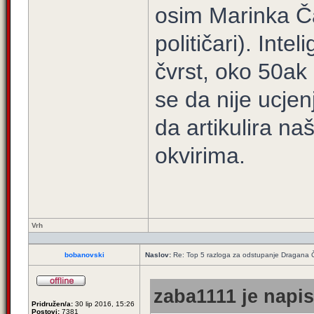
osim Marinka Č
političari). Inte
čvrst, oko 50ak 
se da nije ucje
da artikulira n
okvirima.
Vrh
bobanovski
Naslov:
Re: Top 5 razloga za odstupanje Dragana 
zaba1111 je napis
Pridružen/a:
30 lip 2016, 15:26
Postovi:
7381