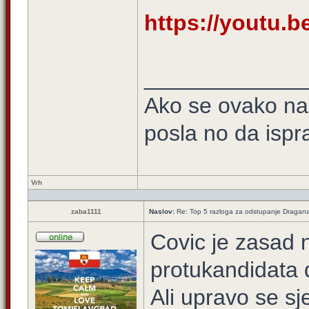
https://youtu.
_____________
Ako se ovako na
posla no da ispra
Vrh
zaba1111
Naslov:
Re: Top 5 razloga za odstupanje Dragan
Covic je zasad n
protukandidata d
Ali upravo se sj