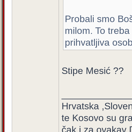
Probali smo Bošn
milom. To treba 
prihvatljiva oso
Stipe Mesić ??
_____________
Hrvatska ,Sloven
te Kosovo su gra
čak i za ovakav 