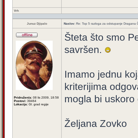
Vrh
Junuz Djipalo
Naslov:
Re: Top 5 razloga za odstupanje Dragana 
Šteta što smo Pe
savršen.
Imamo jednu koj
kriterijima odgov
mogla bi uskoro 
Pridružen/a:
08 lis 2009, 18:58
Postovi:
39464
Lokacija:
Gl. grad regije
Željana Zovko