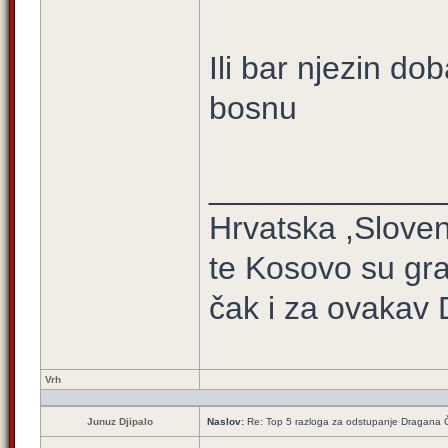
Ili bar njezin do
bosnu
_____________
Hrvatska ,Sloven
te Kosovo su gra
čak i za ovakav 
Vrh
Junuz Djipalo
Naslov:
Re: Top 5 razloga za odstupanje Dragana 