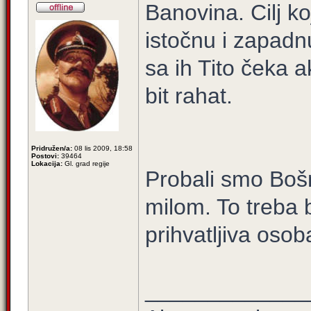
Banovina. Cilj k
istočnu i zapadnu
sa ih Tito čeka 
bit rahat.
Pridružen/a:
08 lis 2009, 18:58
Postovi:
39464
Lokacija:
Gl. grad regije
Probali smo Bošn
milom. To treba b
prihvatljiva osob
_____________