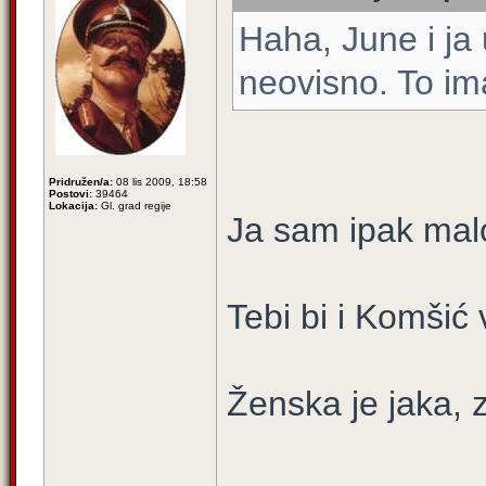
Haha, June i ja 
neovisno. To im
Pridružen/a:
08 lis 2009, 18:58
Postovi:
39464
Lokacija:
Gl. grad regije
Ja sam ipak malo
Tebi bi i Komšić 
Ženska je jaka, z