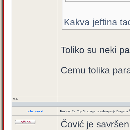
Kakva jeftina ta
Toliko su neki pa
Cemu tolika par
Vrh
bobanovski
Naslov:
Re: Top 5 razloga za odstupanje Dragana 
Čović je savršen 