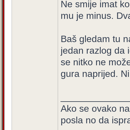
Ne smije imat ko
mu je minus. Dv
Baš gledam tu na
jedan razlog da 
se nitko ne može 
gura naprijed. N
_____________
Ako se ovako na
posla no da ispra