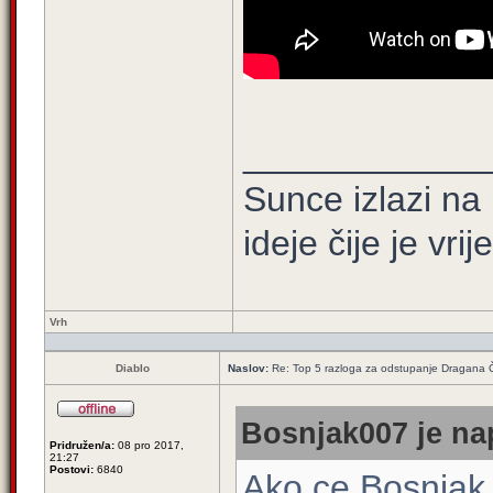
____________
Sunce izlazi na 
ideje čije je vrij
Vrh
Diablo
Naslov:
Re: Top 5 razloga za odstupanje Dragana 
Bosnjak007 je nap
Pridružen/a:
08 pro 2017,
21:27
Postovi:
6840
Ako ce Bosnjak 