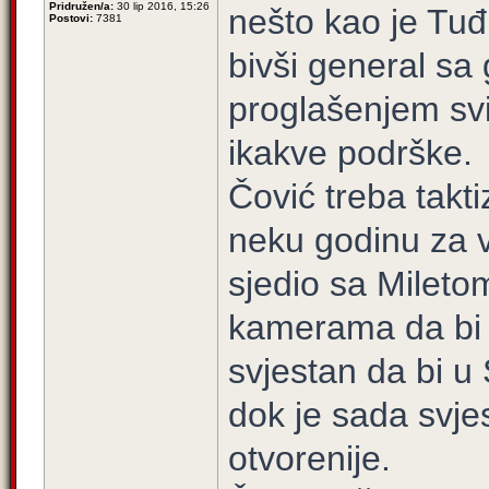
Pridružen/a:
30 lip 2016, 15:26
nešto kao je Tu
Postovi:
7381
bivši general sa
proglašenjem sv
ikakve podrške.
Čović treba taktiz
neku godinu za 
sjedio sa Mileto
kamerama da bi p
svjestan da bi u 
dok je sada svje
otvorenije.