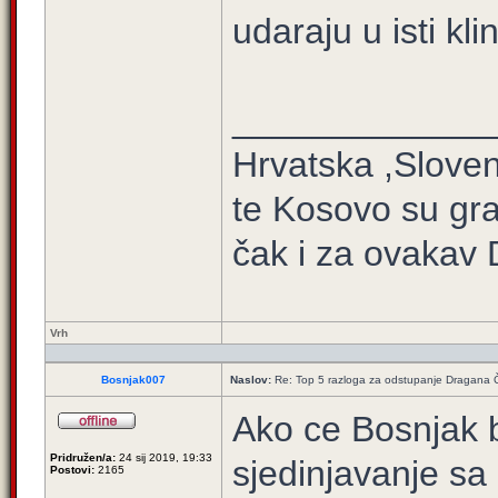
udaraju u isti klin
_____________
Hrvatska ,Sloven
te Kosovo su gra
čak i za ovakav 
Vrh
Bosnjak007
Naslov:
Re: Top 5 razloga za odstupanje Dragana 
Ako ce Bosnjak b
Pridružen/a:
24 sij 2019, 19:33
sjedinjavanje sa
Postovi:
2165