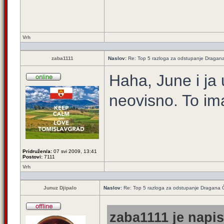
Vrh
zaba1111
Naslov:
Re: Top 5 razloga za odstupanje Dragan
Haha, June i ja 
neovisno. To im
Pridružen/a:
07 svi 2009, 13:41
Postovi:
7111
Vrh
Junuz Djipalo
Naslov:
Re: Top 5 razloga za odstupanje Dragana 
zaba1111 je napis