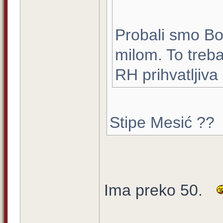
Probali smo Boš
milom. To treba 
RH prihvatljiva
Stipe Mesić ??
Ima preko 50.