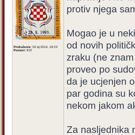
protiv njega sa
Mogao je u neki
od novih političk
Pridružen/a:
19 sij 2014, 18:23
Postovi:
615
zraku (ne znam n
proveo po sudov
da je ucjenjen o
par godina su ko
nekom jakom ak
Za nasljednika 