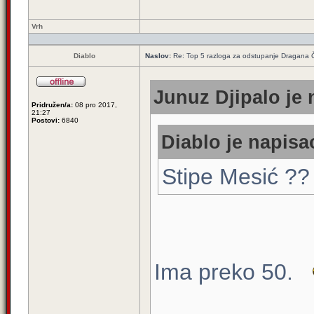
Vrh
Diablo
Naslov:
Re: Top 5 razloga za odstupanje Dragana 
Junuz Djipalo je 
Pridružen/a:
08 pro 2017,
21:27
Postovi:
6840
Diablo je napisao
Stipe Mesić ??
Ima preko 50.