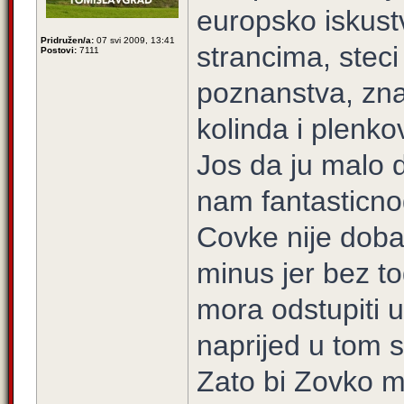
europsko iskust
Pridružen/a:
07 svi 2009, 13:41
strancima, stec
Postovi:
7111
poznanstva, zna 
kolinda i plenko
Jos da ju malo d
nam fantasticnog
Covke nije dobar
minus jer bez t
mora odstupiti u
naprijed u tom s
Zato bi Zovko m