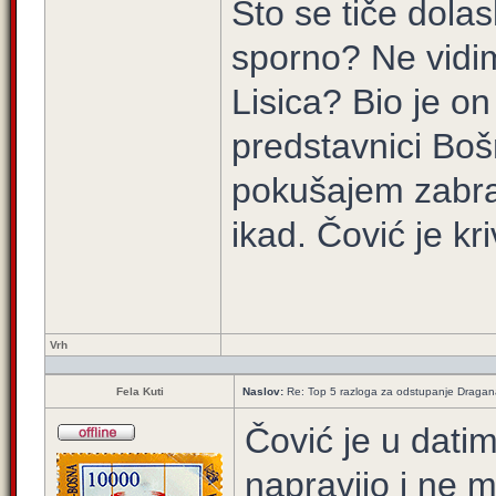
Što se tiče dola
sporno? Ne vidim
Lisica? Bio je on 
predstavnici Bošn
pokušajem zabra
ikad. Čović je kriv
Vrh
Fela Kuti
Naslov:
Re: Top 5 razloga za odstupanje Dragan
Čović je u datim
napravijo i ne 