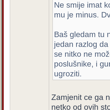
Ne smije imat k
mu je minus. D
Baš gledam tu na
jedan razlog da
se nitko ne može
poslušnike, i g
ugroziti.
Zamjenit ce ga n
netko od ovih st