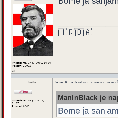
Bome ja sanjam
____________
🇭🇷🇧🇦
Pridružen/a:
14 ruj 2009, 16:26
Postovi:
20972
Vrh
Diablo
Naslov:
Re: Top 5 razloga za odstupanje Dragana 
ManInBlack je nap
Pridružen/a:
08 pro 2017,
21:27
Postovi:
6840
Bome ja sanjam