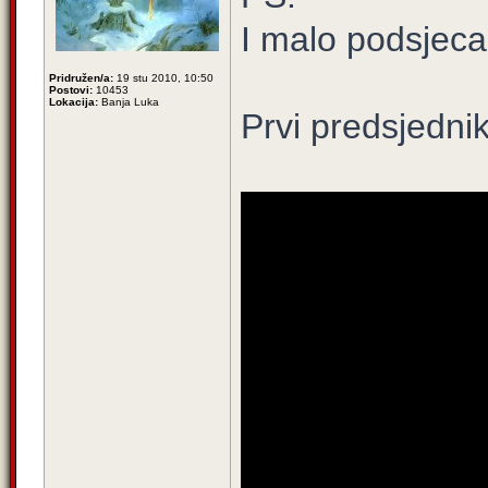
I malo podsjecan
Pridružen/a:
19 stu 2010, 10:50
Postovi:
10453
Lokacija:
Banja Luka
Prvi predsjedni