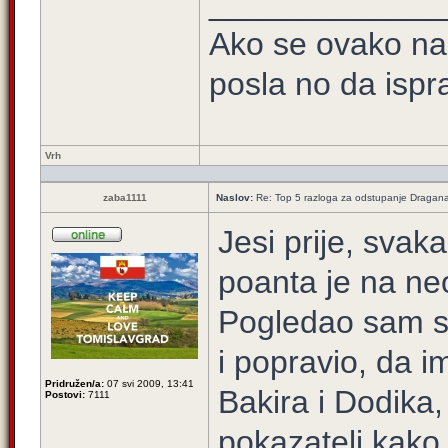
_____________
Ako se ovako na
posla no da ispra
Vrh
zaba1111
Naslov:
Re: Top 5 razloga za odstupanje Dragan
Jesi prije, svaka
poanta je na ne
Pogledao sam sad
i popravio, da i
Pridružen/a:
07 svi 2009, 13:41
Bakira i Dodika, 
Postovi:
7111
pokazatelj kako 