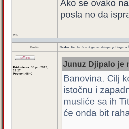
Ako se ovako na
posla no da ispra
Vrh
Diablo
Naslov:
Re: Top 5 razloga za odstupanje Dragana 
Junuz Djipalo je 
Pridružen/a:
08 pro 2017,
21:27
Postovi:
6840
Banovina. Cilj 
istočnu i zapadn
musliće sa ih Ti
će onda bit raha