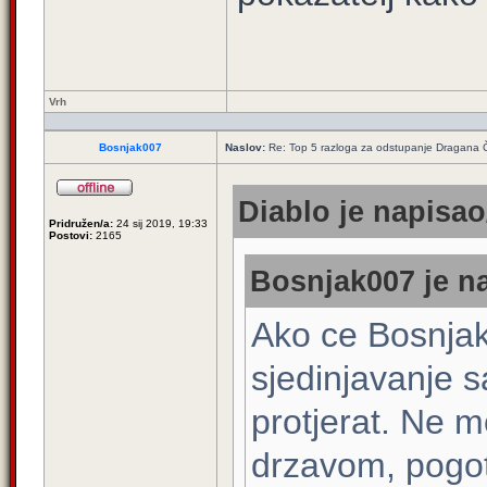
Vrh
Bosnjak007
Naslov:
Re: Top 5 razloga za odstupanje Dragana 
Diablo je napisao
Pridružen/a:
24 sij 2019, 19:33
Postovi:
2165
Bosnjak007 je na
Ako ce Bosnjak 
sjedinjavanje 
protjerat. Ne m
drzavom, pogot