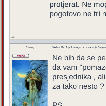
protjerat. Ne mo
pogotovo ne tri 
Vrh
Svarog
Naslov:
Re: Top 5 razloga za odstupanje Dragan
Ne bih da se pe
da vam ''pomaze
presjednika , a
za tako nesto ?
PS.