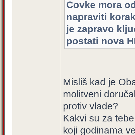
Covke mora ods
napraviti korak
je zapravo klj
postati nova H
Misliš kad je Ob
molitveni doruča
protiv vlade?
Kakvi su za tebe
koji godinama ve