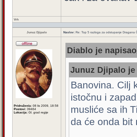
Vrh
Junuz Djipalo
Naslov:
Re: Top 5 razloga za odstupanje Dragana 
Diablo je napisao
Junuz Djipalo je
Banovina. Cilj 
istočnu i zapad
Pridružen/a:
08 lis 2009, 18:58
musliće sa ih T
Postovi:
39464
Lokacija:
Gl. grad regije
da će onda bit 