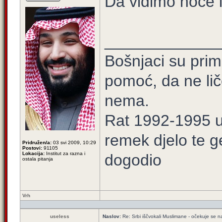
Da vidimo hoće li
_____________
Bošnjaci su prim
pomoć, da ne lič
nema.
Rat 1992-1995 u 
remek djelo te g
Pridružen/a:
03 svi 2009, 10:29
Postovi:
91105
Lokacija:
Institut za razna i
dogodio
ostala pitanja
Vrh
useless
Naslov:
Re: Srbi iščvokali Muslimane - očekuje se 