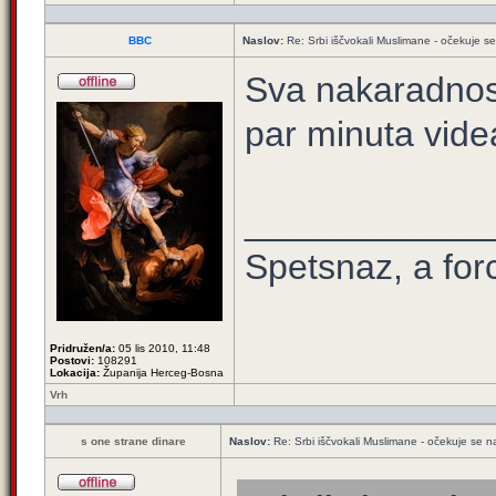
BBC
Naslov:
Re: Srbi iščvokali Muslimane - očekuje 
Sva nakaradnost
par minuta vide
____________
Spetsnaz, a for
Pridružen/a:
05 lis 2010, 11:48
Postovi:
108291
Lokacija:
Županija Herceg-Bosna
Vrh
s one strane dinare
Naslov:
Re: Srbi iščvokali Muslimane - očekuje se 