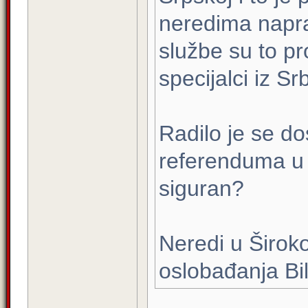
neredima naprav
službe su to pr
specijalci iz Srb
Radilo je se d
referenduma u S
siguran?
Neredi u Široko
oslobađanja Bil