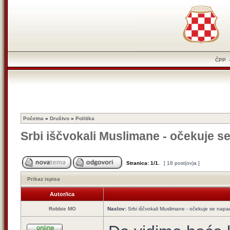
ČPP
Početna
»
Društvo
»
Politika
Srbi iščvokali Muslimane - očekuje 
Stranica:
1
/
1
.
[ 18 post(ov)a ]
Prikaz ispisa
Autor/ica
Robbie MO
Naslov:
Srbi iščvokali Muslimane - očekuje se nap