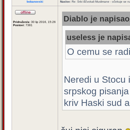
bobanovski
Naslov:
Re: Srbi iščvokali Muslimane - očekuje se 
Diablo je napisao
Pridružen/a:
30 lip 2016, 15:26
Postovi:
7381
useless je napis
O cemu se rad
Neredi u Stocu 
srpskog pisanja
kriv Haski sud a