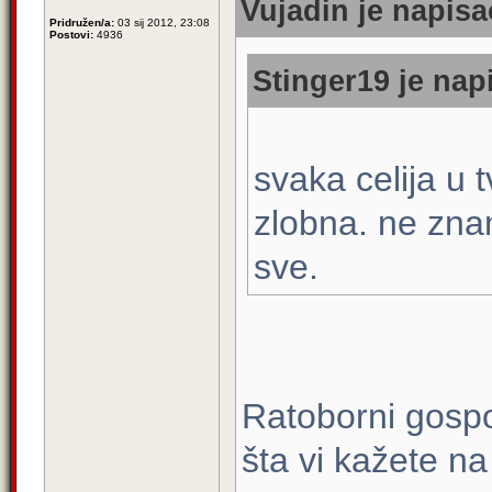
Vujadin je napisa
Pridružen/a:
03 sij 2012, 23:08
Postovi:
4936
Stinger19 je nap
svaka celija u
zlobna. ne znam 
sve.
Ratoborni gospo
šta vi kažete na