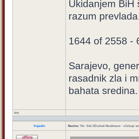
Ukidanjem BiH š
razum prevlada
1644 of 2558 -
Sarajevo, gener
rasadnik zla i m
bahata sredina.
Vrh
Vujadin
Naslov:
Re: Srbi iščvokali Muslimane - očekuje 