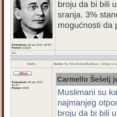
broju da bi bili
sranja. 3% sta
mogućnosti da 
Pridružen/a:
08 stu 2012, 00:05
Postovi:
22219
Vrh
Diablo
Naslov:
Re: Srbi iščvokali Muslimane - očekuje se 
Carmello Šešelj j
Pridružen/a:
08 pro 2017,
21:27
Postovi:
6840
Muslimani su ka
najmanjeg otpor
broju da bi bili