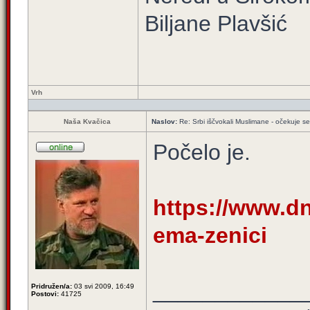
Biljane Plavšić
Vrh
Naša Kvačica
Naslov:
Re: Srbi iščvokali Muslimane - očekuje 
Počelo je.
https://www.dne
ema-zenici
____________
Pridružen/a:
03 svi 2009, 16:49
Postovi:
41725