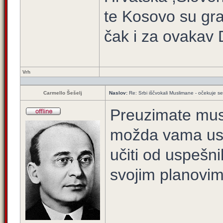
te Kosovo su gra
čak i za ovakav 
Vrh
Carmello Šešelj
Naslov:
Re: Srbi iščvokali Muslimane - očekuje 
Preuzimate musl
možda vama uspe
učiti od uspešni
svojim planovim