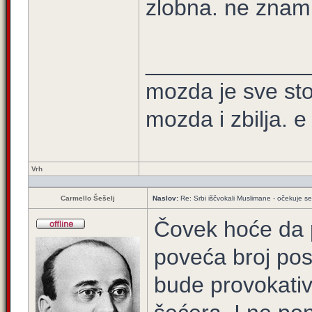
zlobna. ne znam je
_____________
mozda je sve sto
mozda i zbilja. e 
Vrh
Carmello Šešelj
Naslov:
Re: Srbi iščvokali Muslimane - očekuje 
Čovek hoće da p
poveća broj pos
bude provokativ