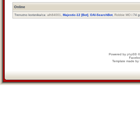
Online
Trenutno korisnika/ca:
alh84001
,
Majestic-12 [Bot]
,
OAI-SearchBot
,
Robbie MO
i 74 g
Powered by
phpBB
©
Facebo
Template made by