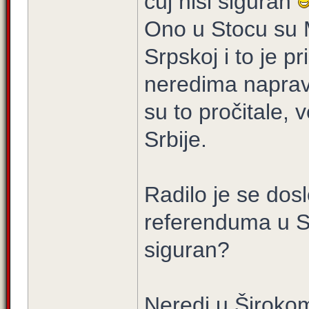
čuj nisi siguran
Ono u Stocu su M
Srpskoj i to je pr
neredima napravit
su to pročitale, v
Srbije.
Radilo je se dos
referenduma u Sr
siguran?
Neredi u Širokom