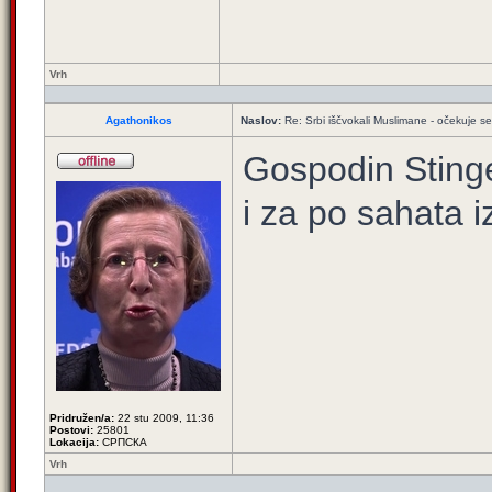
Vrh
Agathonikos
Naslov:
Re: Srbi iščvokali Muslimane - očekuje 
Gospodin Stinge
i za po sahata i
Pridružen/a:
22 stu 2009, 11:36
Postovi:
25801
Lokacija:
СРПСКА
Vrh