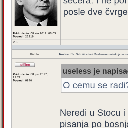
šećera. I ne po
posle dve čvrge
Pridružen/a:
08 stu 2012, 00:05
Postovi:
22219
Vrh
Diablo
Naslov:
Re: Srbi iščvokali Muslimane - očekuje se 
useless je napisa
Pridružen/a:
08 pro 2017,
21:27
Postovi:
6840
O cemu se radi
Neredi u Stocu i
pisanja po bosnja