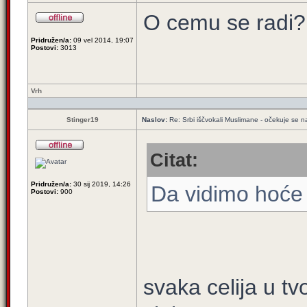
O cemu se radi?
Pridružen/a:
09 vel 2014, 19:07
Postovi:
3013
Vrh
Stinger19
Naslov:
Re: Srbi iščvokali Muslimane - očekuje se 
Citat:
Pridružen/a:
30 sij 2019, 14:26
Da vidimo hoće li
Postovi:
900
svaka celija u t