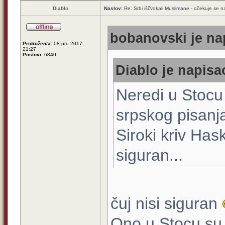
Diablo
Naslov:
Re: Srbi iščvokali Muslimane - očekuje se 
bobanovski je nap
Pridružen/a:
08 pro 2017,
21:27
Postovi:
6840
Diablo je napisao
Neredi u Stocu 
srpskog pisanj
Siroki kriv Has
siguran...
čuj nisi siguran
Ono u Stocu su M