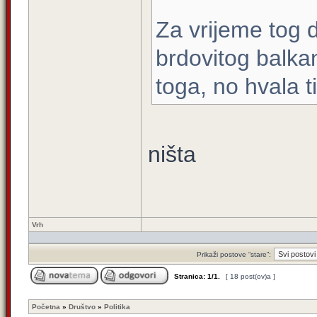
Za vrijeme tog 
brdovitog balka
toga, no hvala ti
ništa
Vrh
Prikaži postove “stare”:
Stranica:
1
/
1
.
[ 18 post(ov)a ]
Početna
»
Društvo
»
Politika