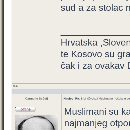
sud a za stolac 
_____________
Hrvatska ,Sloven
te Kosovo su gra
čak i za ovakav 
Vrh
Carmello Šešelj
Naslov:
Re: Srbi iščvokali Muslimane - očekuje 
Muslimani su ka
najmanjeg otpor