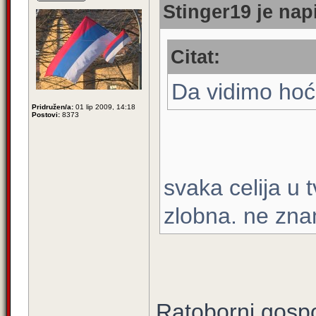
Stinger19 je nap
Citat:
Da vidimo hoće 
Pridružen/a:
01 lip 2009, 14:18
Postovi:
8373
svaka celija u
zlobna. ne znam 
Ratoborni gospo