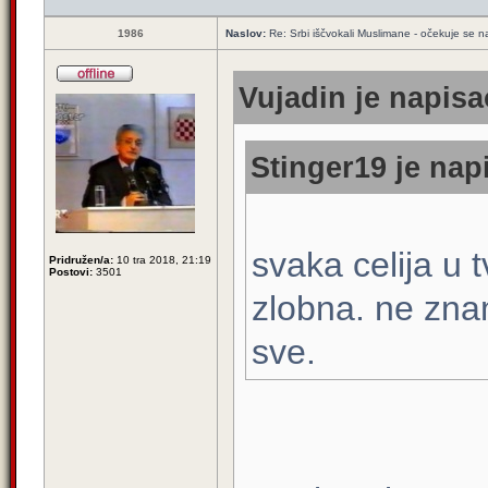
1986
Naslov:
Re: Srbi iščvokali Muslimane - očekuje se 
Vujadin je napisa
Stinger19 je nap
svaka celija u
Pridružen/a:
10 tra 2018, 21:19
Postovi:
3501
zlobna. ne znam 
sve.