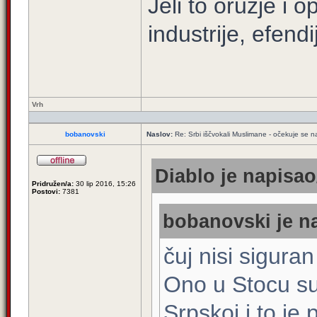
Jeli to oružje i
industrije, efend
Vrh
bobanovski
Naslov:
Re: Srbi iščvokali Muslimane - očekuje se 
Diablo je napisao
Pridružen/a:
30 lip 2016, 15:26
Postovi:
7381
bobanovski je na
čuj nisi sigura
Ono u Stocu su 
Srpskoj i to je 