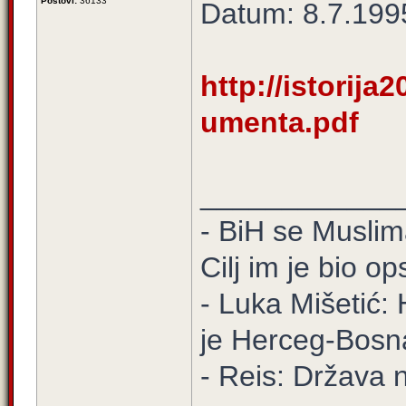
Postovi:
36133
Datum: 8.7.199
http://istorija
umenta.pdf
____________
- BiH se Muslima
Cilj im je bio o
- Luka Mišetić: 
je Herceg-Bosn
- Reis: Država 