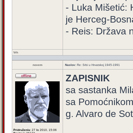
- Luka Mišetić: 
je Herceg-Bosn
- Reis: Država 
Vrh
novem
Naslov:
Re: Srbi u Hrvatskoj 1945-1991
ZAPISNIK
sa sastanka Mil
sa Pomoćnikom 
g. Alvaro de So
Pridružen/a:
27 lis 2010, 15:06