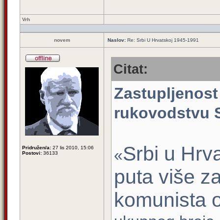
Vrh
novem
Naslov:
Re: Srbi U Hrvatskoj 1945-1991
Citat:
Zastupljenost
rukovodstvu 
Srbi u Hrva
Pridružen/a:
27 lis 2010, 15:06
«
Postovi:
36133
puta više z
komunista 