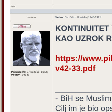
Vrh
novem
Naslov:
Re: Srbi u Hrvatskoj 1945-1991
KONTINUITET
KAO UZROK RA
https://www.pil
v42-33.pdf
Pridružen/a:
27 lis 2010, 15:06
Postovi:
36133
____________
- BiH se Muslima
Cilj im je bio o