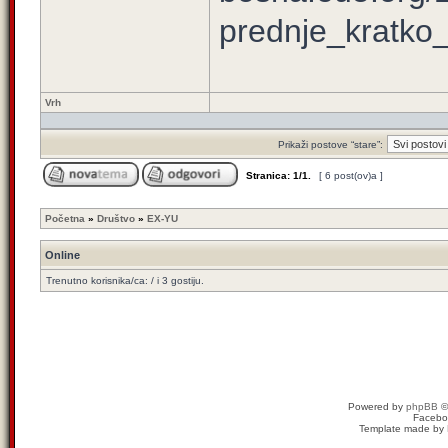
prednje_kratko_
Vrh
Prikaži postove “stare”:
Stranica:
1
/
1
.
[ 6 post(ov)a ]
Početna
»
Društvo
»
EX-YU
Online
Trenutno korisnika/ca: / i 3 gostiju.
Powered by
phpBB
©
Facebo
Template made by