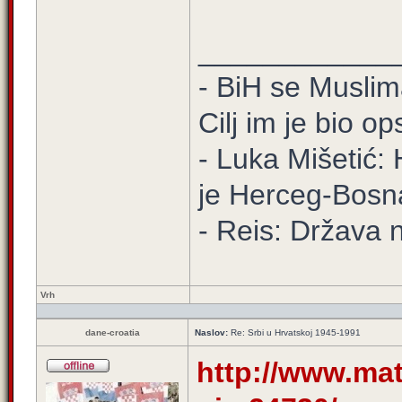
____________
- BiH se Muslima
Cilj im je bio o
- Luka Mišetić: 
je Herceg-Bosn
- Reis: Država 
Vrh
dane-croatia
Naslov:
Re: Srbi u Hrvatskoj 1945-1991
http://www.mat