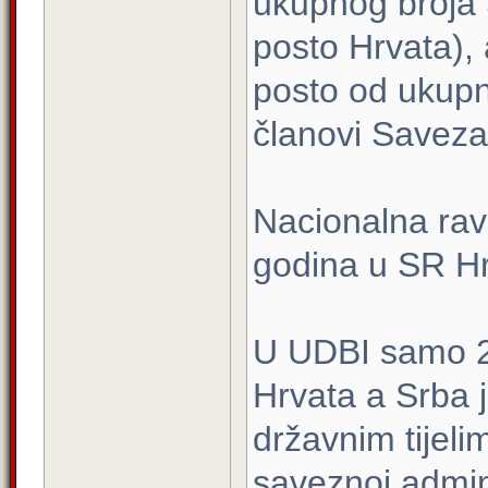
ukupnog broja 
posto Hrvata), 
posto od ukupn
članovi Saveza
Nacionalna ra
godina u SR Hrv
U UDBI samo 2
Hrvata a Srba 
državnim tijeli
saveznoj admini