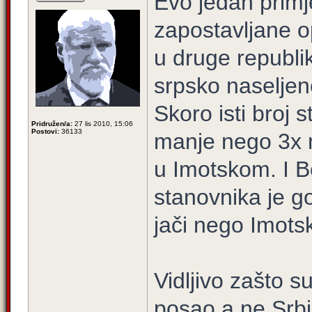
Evo jedan primj
zapostavljane o
u druge republi
srpsko naseljen
Skoro isti broj 
Pridružen/a:
27 lis 2010, 15:06
Postovi:
36133
manje nego 3x 
u Imotskom. I B
stanovnika je g
jači nego Imotsk
Vidljivo zašto s
posao a ne Srbi