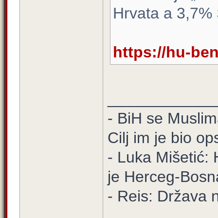
Hrvata a 3,7% 
https://hu-be
____________
- BiH se Muslima
Cilj im je bio o
- Luka Mišetić: 
je Herceg-Bosn
- Reis: Država 