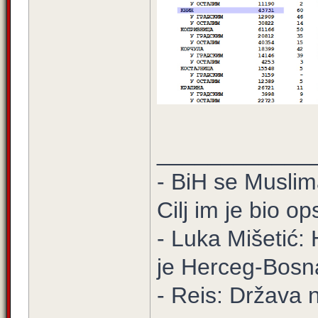
____________
- BiH se Muslima
Cilj im je bio o
- Luka Mišetić: 
je Herceg-Bosn
- Reis: Država 