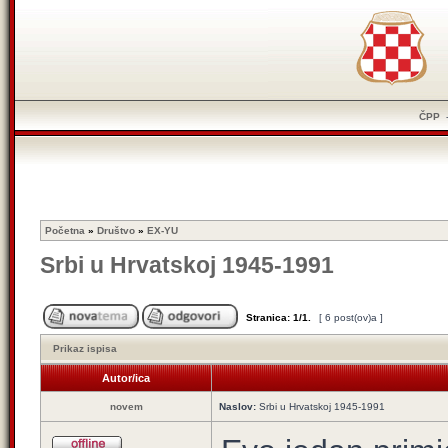
ČPP
Početna
»
Društvo
»
EX-YU
Srbi u Hrvatskoj 1945-1991
Stranica:
1
/
1
.
[ 6 post(ov)a ]
Prikaz ispisa
Autor/ica
novem
Naslov:
Srbi u Hrvatskoj 1945-1991