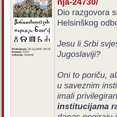
nja-24730/
Dio razgovora 
Helsinškog odbo
Jesu li Srbi svje
Pridružen/a:
20 ruj 2009, 09:10
Jugoslaviji?
Postovi:
5727
Lokacija:
Grobnik
Oni to poriču, al
u saveznim insti
imali privilegira
institucijama r
danas negiraju 