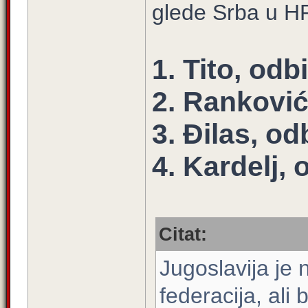
glede Srba u HR
1. Tito, odb
2. Ranković
3. Đilas, od
4. Kardelj, 
Citat:
Jugoslavija je
federacija, ali