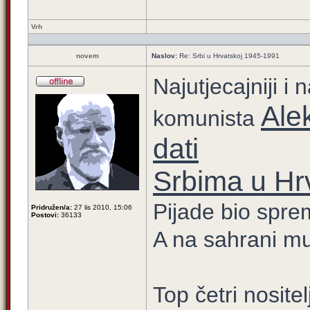
Vrh
novem
Naslov:
Re: Srbi u Hrvatskoj 1945-1991
Najutjecajniji i 
Ale
komunista
dati
Srbima u Hr
Pijade bio spr
Pridružen/a:
27 lis 2010, 15:06
Postovi:
36133
A na sahrani mu 
Top četri nosite