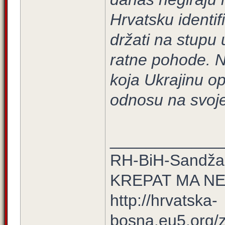
Hrvatsku identif
držati na stupu 
ratne pohode. Na
koja Ukrajinu o
odnosu na svoje 
____________
RH-BiH-Sandžak
KREPAT MA N
http://hrvatska-
bosna.eu5.org/