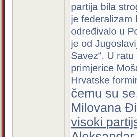
partija bila str
je federalizam
određivalo u Po
je od Jugoslavi
Savez“. U ratu 
primjerice Moša
Hrvatske formi
čemu su se
Milovana Đi
visoki parti
Aleksandar