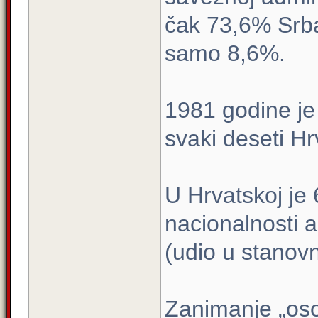
čak 73,6% Srb
samo 8,6%.
1981 godine je 
svaki deseti Hr
U Hrvatskoj je
nacionalnosti 
(udio u stanovn
Zanimanje „oso