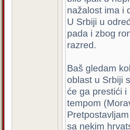
nažalost ima i 
U Srbiji u odr
pada i zbog ro
razred.
Baš gledam ko
oblast u Srbiji
će ga prestići 
tempom (Moravi
Pretpostavljam 
sa nekim hrvat