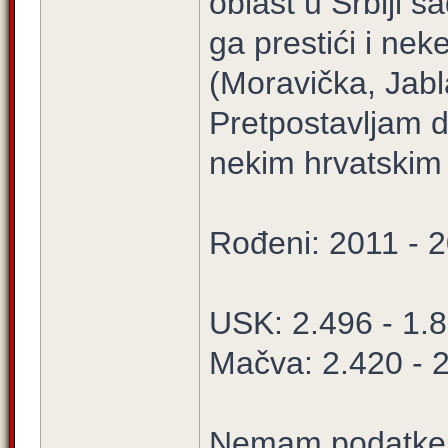
oblast u Srbiji s
ga prestići i ne
(Moravička, Jabl
Pretpostavljam da
nekim hrvatskim
Rođeni: 2011 - 
USK: 2.496 - 1.
Mačva: 2.420 - 
Nemam podatke U