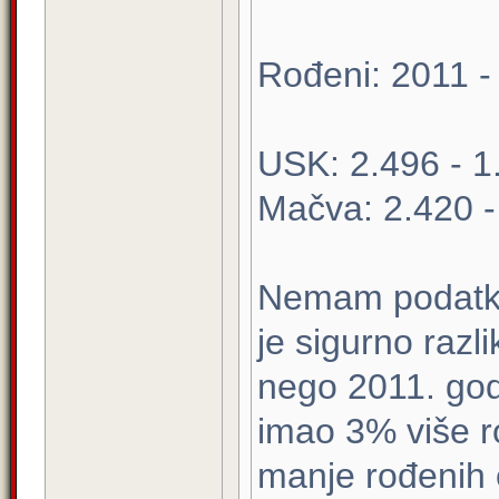
Rođeni: 2011 -
USK: 2.496 - 1
Mačva: 2.420 -
Nemam podatke 
je sigurno razl
nego 2011. god
imao 3% više 
manje rođenih o