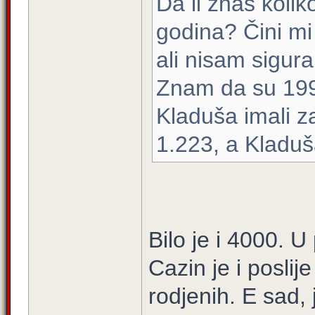
Da li znaš koli
godina? Čini mi 
ali nisam sigura
Znam da su 199
Kladuša imali z
1.223, a Kladuš
Bilo je i 4000. U
Cazin je i posli
rodjenih. E sad, 