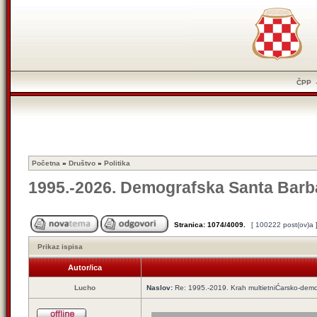
ČPP
Početna
»
Društvo
»
Politika
1995.-2026. Demografska Santa Barb
Stranica:
1074
/
4009
.
[ 100222 post(ov)a 
Prikaz ispisa
Autor/ica
Lucho
Naslov:
Re: 1995.-2019. Krah multietniĆarsko-demog