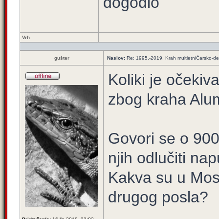
dogodio
Vrh
gušter
Naslov:
Re: 1995.-2019. Krah multietniĆarsko-de
Koliki je očeki
zbog kraha Alum
Govori se o 900 
njih odlučiti na
Kakva su u Mos
drugog posla?