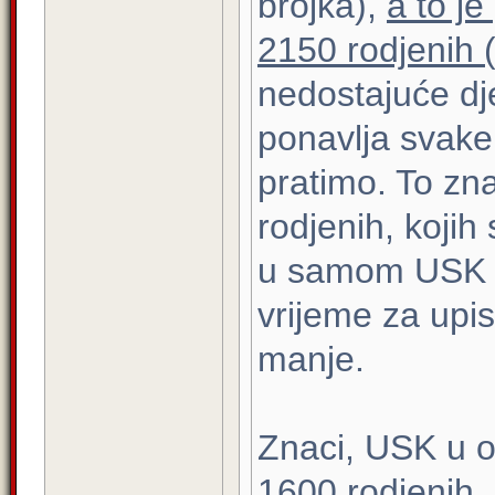
brojka),
a to je
2150 rodjenih (
nedostajuće dj
ponavlja svake
pratimo. To zn
rodjenih, kojih
u samom USK n
vrijeme za upis
manje.
Znaci, USK u 
1600 rodjenih. 