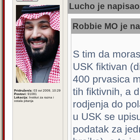
Lucho je napisao/
Robbie MO je na
S tim da moras 
USK fiktivan (d
400 prvasica ma
tih fiktivnih, a 
Pridružen/a:
03 svi 2009, 10:29
Postovi:
91081
Lokacija:
Institut za razna i
rodjenja do po
ostala pitanja
u USK se upisu
podatak za jednu