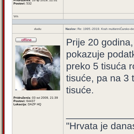
Pridružen/a:
16 lip 2019, 22:02
Postovi:
532
Vrh
dudu
Naslov:
Re: 1995.-2019. Krah multietniĆarsko-de
Prije 20 godina
pokazuje podat
preko 5 tisuća r
tisuće, pa na 3 
tisuće.
Pridružen/a:
03 svi 2009, 21:39
Postovi:
64437
Lokacija:
DAZP HQ
____________
"Hrvata je dana