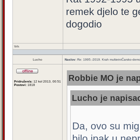
remek djelo te g
dogodio
Vrh
Lucho
Naslov:
Re: 1995.-2019. Krah multietniĆarsko-demog
Robbie MO je nap
Pridružen/a:
12 kol 2013, 00:51
Postovi:
1818
Lucho je napisao
Da, ovo su mig
bilo ipak u ne