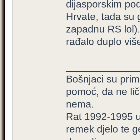
dijasporskim po
Hrvate, tada su 
zapadnu RS lol).
rađalo duplo vi
_____________
Bošnjaci su prim
pomoć, da ne lič
nema.
Rat 1992-1995 u 
remek djelo te g