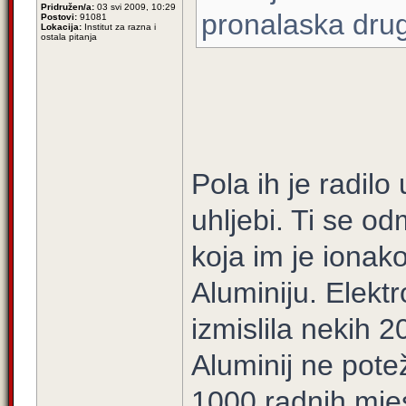
Pridružen/a:
03 svi 2009, 10:29
pronalaska dru
Postovi:
91081
Lokacija:
Institut za razna i
ostala pitanja
Pola ih je radilo
uhljebi. Ti se o
koja im je ionako
Aluminiju. Elekt
izmislila nekih 
Aluminij ne pote
1000 radnih mjes