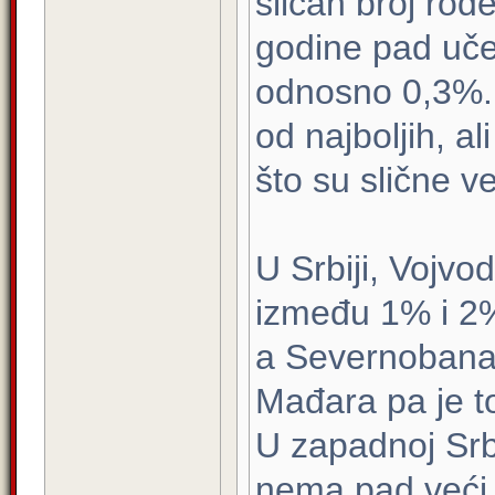
sličan broj rođ
godine pad uče
odnosno 0,3%. 
od najboljih, a
što su slične v
U Srbiji, Vojvo
između 1% i 2
a Severnobanat
Mađara pa je t
U zapadnoj Srbi
nema pad veći 