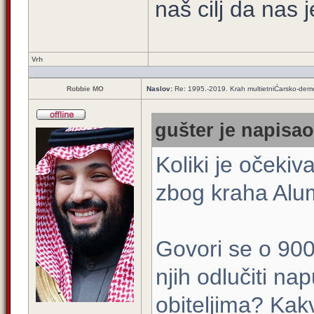
naš cilj da nas j
Vrh
Robbie MO
Naslov:
Re: 1995.-2019. Krah multietniĆarsko-demo
gušter je napisao
Koliki je očeki
zbog kraha Alum
Govori se o 900 
njih odlučiti na
obiteljima? Ka