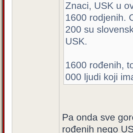
Znaci, USK u o
1600 rodjenih. O
200 su slovenska
USK.
1600 rođenih, to
000 ljudi koji im
Pa onda sve gore
rođenih nego U