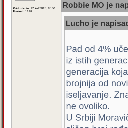
Robbie MO je nap
Pridružen/a:
12 kol 2013, 00:51
Postovi:
1818
Lucho je napisao
Pad od 4% učen
iz istih genera
generacija koja
brojnija od no
iseljavanje. Zna
ne ovoliko.
U Srbiji Moravi