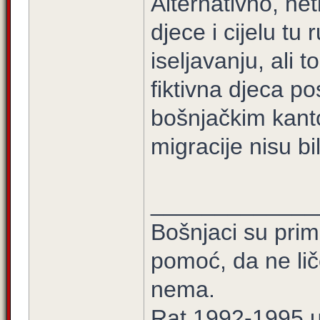
Alternativno, ne
djece i cijelu tu
iseljavanju, ali 
fiktivna djeca p
bošnjačkim kant
migracije nisu bi
_____________
Bošnjaci su prim
pomoć, da ne lič
nema.
Rat 1992-1995 u 