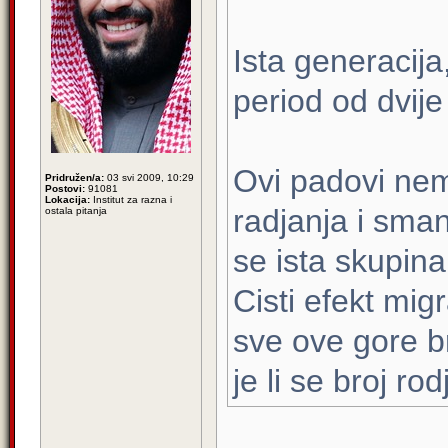
Ista generacija
period od dvije
Ovi padovi ne
Pridružen/a:
03 svi 2009, 10:29
Postovi:
91081
Lokacija:
Institut za razna i
radjanja i sman
ostala pitanja
se ista skupina
Cisti efekt migr
sve ove gore br
je li se broj ro