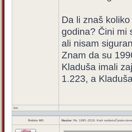
Da li znaš kolik
godina? Čini mi 
ali nisam siguran
Znam da su 1990
Kladuša imali za
1.223, a Kladuša
Vrh
Robbie MO
Naslov:
Re: 1995.-2019. Krah multietniĆarsko-demo