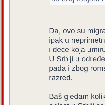
Da, ovo su migra
ipak u neprimet
i dece koja umiru
U Srbiji u odre
pada i zbog rom
razred.
Baš gledam koli