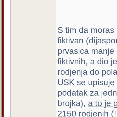
S tim da moras z
fiktivan (dijasp
prvasica manje n
fiktivnih, a dio 
rodjenja do pol
USK se upisuje 
podatak za jednu 
brojka),
a to je 
2150 rodjenih (!