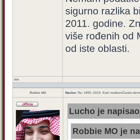
sigurno razlika 
2011. godine. Z
više rođenih od
od iste oblasti.
Vrh
Robbie MO
Naslov:
Re: 1995.-2019. Krah multietniĆarsko-demo
Lucho je napisao/
Robbie MO je na