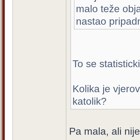
malo teže obja
nastao pripad
To se statistic
Kolika je vjero
katolik?
Pa mala, ali ni