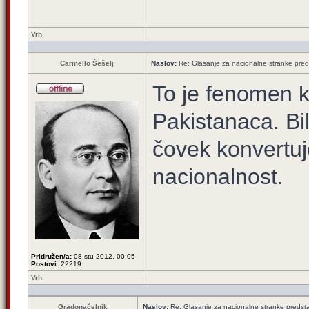
Vrh
Carmello Šešelj
Naslov:
Re: Glasanje za nacionalne stranke pred
To je fenomen k
Pakistanaca. Bi
čovek konvertuj
nacionalnost.
Pridružen/a:
08 stu 2012, 00:05
Postovi:
22219
Vrh
Gradonačelnik
Naslov:
Re: Glasanje za nacionalne stranke predsta