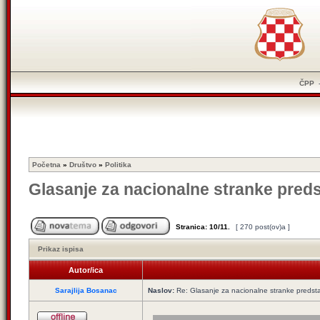
ČPP
Početna
»
Društvo
»
Politika
Glasanje za nacionalne stranke preds
Stranica:
10
/
11
.
[ 270 post(ov)a ]
Prikaz ispisa
Autor/ica
Sarajlija Bosanac
Naslov:
Re: Glasanje za nacionalne stranke predsta