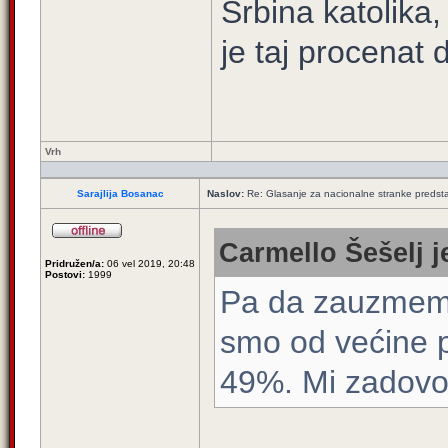
Srbina katolika
je taj procenat 
Vrh
Sarajlija Bosanac
Naslov:
Re: Glasanje za nacionalne stranke predsta
Carmello Šešelj j
Pridružen/a:
06 vel 2019, 20:48
Postovi:
1999
Pa da zauzmemo 
smo od većine p
49%. Mi zadovol