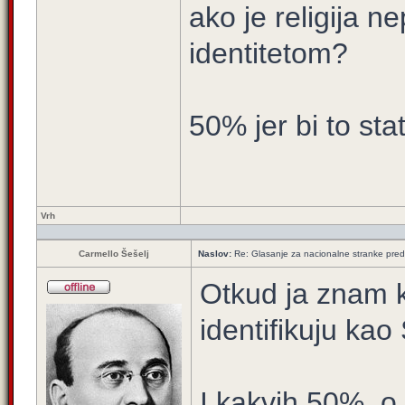
ako je religija 
identitetom?
50% jer bi to stat
Vrh
Carmello Šešelj
Naslov:
Re: Glasanje za nacionalne stranke pred
Otkud ja znam ko
identifikuju kao 
I kakvih 50%, o