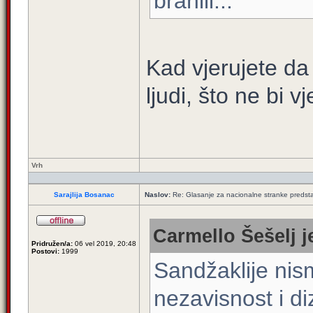
branili...
Kad vjerujete da
ljudi, što ne bi vj
Vrh
Sarajlija Bosanac
Naslov:
Re: Glasanje za nacionalne stranke predsta
Carmello Šešelj j
Pridružen/a:
06 vel 2019, 20:48
Postovi:
1999
Sandžaklije nism
nezavisnost i di