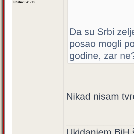
Postovi:
41719
Da su Srbi zelje
posao mogli po
godine, zar ne
Nikad nisam tvr
____________
Ukidanjem BiH š