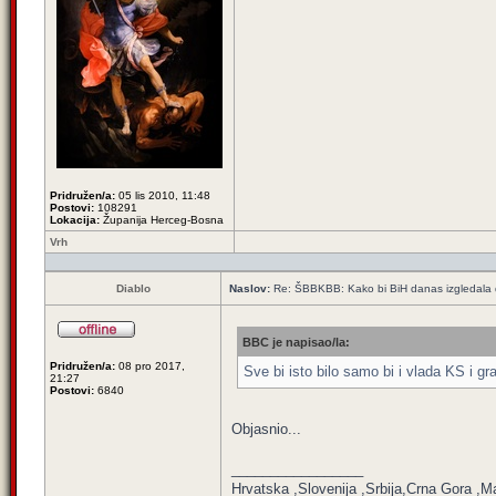
Pridružen/a:
05 lis 2010, 11:48
Postovi:
108291
Lokacija:
Županija Herceg-Bosna
Vrh
Diablo
Naslov:
Re: ŠBBKBB: Kako bi BiH danas izgledala da 
BBC je napisao/la:
Pridružen/a:
08 pro 2017,
Sve bi isto bilo samo bi i vlada KS i gr
21:27
Postovi:
6840
Objasnio...
_________________
Hrvatska ,Slovenija ,Srbija,Crna Gora ,M