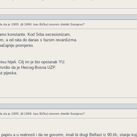
da je 1995. (ili 1999. kao Brčko) stvoren distrikt Sarajevo?
amo konstante. Kod Srba secesionizam,
am, a od rata do danas s fazom revanšizma.
načajnije promjenio.
su htjeli. Cilj im je bio opstanak YU.
e tvrdio da je Herceg-Bosna UZP.
t pijeska.
da je 1995. (ili 1999. kao Brčko) stvoren distrikt Sarajevo?
papiru a u realnosti i da ne govorim, imali bi drugi Belfast iz 90.tih, stanje ko