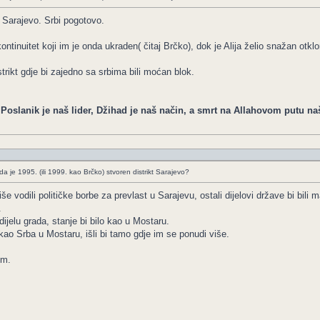
o Sarajevo. Srbi pogotovo.
 kontinuitet koji im je onda ukraden( čitaj Brčko), dok je Alija želio snažan otkl
strikt gdje bi zajedno sa srbima bili moćan blok.
, Poslanik je naš lider, Džihad je naš način, a smrt na Allahovom putu na
je 1995. (ili 1999. kao Brčko) stvoren distrikt Sarajevo?
više vodili političke borbe za prevlast u Sarajevu, ostali dijelovi države bi bili 
.
dijelu grada, stanje bi bilo kao u Mostaru.
kao Srba u Mostaru, išli bi tamo gdje im se ponudi više.
om.