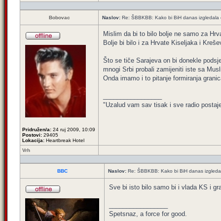
Bobovac
Naslov:
Re: ŠBBKBB: Kako bi BiH danas izgledala da 
Mislim da bi to bilo bolje ne samo za Hrvat
Bolje bi bilo i za Hrvate Kiseljaka i Kreše
Što se tiče Sarajeva on bi donekle podsje
mnogi Srbi probali zamijeniti iste sa Mus
Onda imamo i to pitanje formiranja gran
_________________
"Uzalud vam sav tisak i sve radio postaj
Pridružen/a:
24 ruj 2009, 10:09
Postovi:
29405
Lokacija:
Heartbreak Hotel
Vrh
BBC
Naslov:
Re: ŠBBKBB: Kako bi BiH danas izgledala 
Sve bi isto bilo samo bi i vlada KS i gr
_________________
Spetsnaz, a force for good.