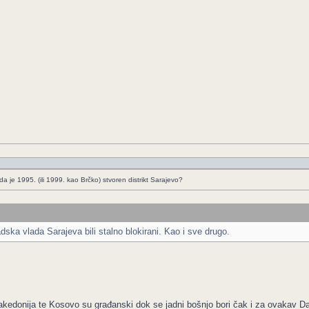
je 1995. (ili 1999. kao Brčko) stvoren distrikt Sarajevo?
adska vlada Sarajeva bili stalno blokirani. Kao i sve drugo.
akedonija te Kosovo su građanski dok se jadni bošnjo bori čak i za ovakav Da