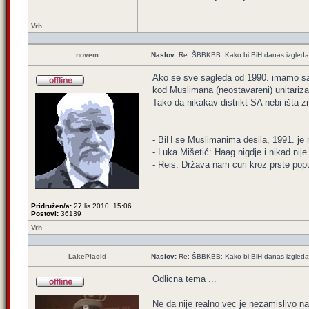
Vrh
novem
Naslov:
Re: ŠBBKBB: Kako bi BiH danas izgledala 
Ako se sve sagleda od 1990. imamo s
kod Muslimana (neostavareni) unitariz
Tako da nikakav distrikt SA nebi išta z
_________________
- BiH se Muslimanima desila, 1991. je ni
- Luka Mišetić: Haag nigdje i nikad nij
- Reis: Država nam curi kroz prste popu
Pridružen/a:
27 lis 2010, 15:06
Postovi:
36139
Vrh
LakePlacid
Naslov:
Re: ŠBBKBB: Kako bi BiH danas izgledala 
Odlicna tema ...
Ne da nije realno vec je nezamislivo na 