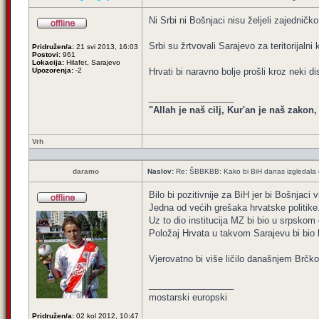
Ni Srbi ni Bošnjaci nisu željeli zajedničk
Srbi su žrtvovali Sarajevo za teritorijalni
Pridružen/a:
21 svi 2013, 16:03
Postovi:
961
Lokacija:
Hilafet, Sarajevo
Upozorenja:
-2
Hrvati bi naravno bolje prošli kroz neki di
_________________
"Allah je naš cilj, Kur'an je naš zakon
Vrh
daramo
Naslov:
Re: ŠBBKBB: Kako bi BiH danas izgledala da 
Bilo bi pozitivnije za BiH jer bi Bošnjaci 
Jedna od većih grešaka hrvatske politike
Uz to dio institucija MZ bi bio u srpskom 
Položaj Hrvata u takvom Sarajevu bi bio 
Vjerovatno bi više ličilo današnjem Brčk
_________________
mostarski europski
Pridružen/a:
02 kol 2012, 10:47