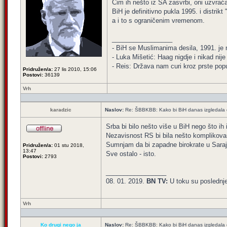
Čim ih nešto iz SA zasvrbi, oni uzvraća
BiH je definitivno pukla 1995. i distrik
a i to s ograničenim vremenom.
_________________
- BiH se Muslimanima desila, 1991. je ni
- Luka Mišetić: Haag nigdje i nikad nij
- Reis: Država nam curi kroz prste popu
Pridružen/a:
27 lis 2010, 15:06
Postovi:
36139
Vrh
karadzic
Naslov:
Re: ŠBBKBB: Kako bi BiH danas izgledala da 
Srba bi bilo nešto više u BiH nego što ih
Nezavisnost RS bi bila nešto komplikovan
Sumnjam da bi zapadne birokrate u Saraje
Pridružen/a:
01 stu 2018,
13:47
Sve ostalo - isto.
Postovi:
2793
_________________
08. 01. 2019.
BN TV:
U toku su poslednj
Vrh
Ko drugi nego ja
Naslov:
Re: ŠBBKBB: Kako bi BiH danas izgledala da 