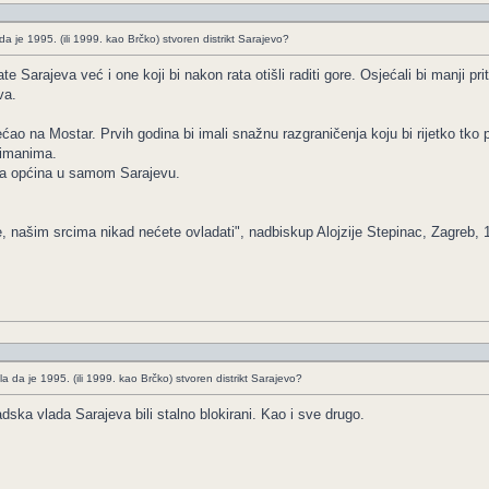
je 1995. (ili 1999. kao Brčko) stvoren distrikt Sarajevo?
e Sarajeva već i one koji bi nakon rata otišli raditi gore. Osjećali bi manji pri
va.
ćao na Mostar. Prvih godina bi imali snažnu razgraničenja koju bi rijetko tko p
limanima.
ica općina u samom Sarajevu.
e, našim srcima nikad nećete ovladati", nadbiskup Alojzije Stepinac, Zagreb, 
da je 1995. (ili 1999. kao Brčko) stvoren distrikt Sarajevo?
adska vlada Sarajeva bili stalno blokirani. Kao i sve drugo.