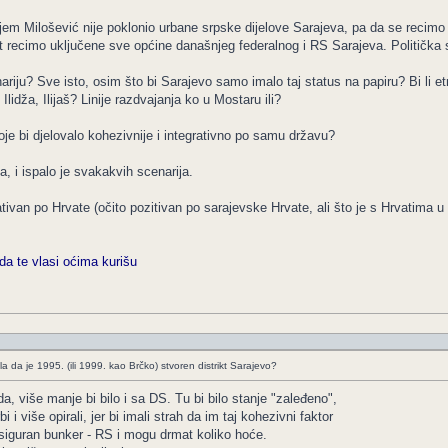
ojem Milošević nije poklonio urbane srpske dijelove Sarajeva, pa da se recimo 
strikt recimo uključene sve općine današnjeg federalnog i RS Sarajeva. Politič
riju? Sve isto, osim što bi Sarajevo samo imalo taj status na papiru? Bi li et
lidža, Ilijaš? Linije razdvajanja ko u Mostaru ili?
koje bi djelovalo kohezivnije i integrativno po samu državu?
a, i ispalo je svakakvih scenarija.
gativan po Hrvate (očito pozitivan po sarajevske Hrvate, ali što je s Hrvatima u 
da te vlasi oćima kurišu
da je 1995. (ili 1999. kao Brčko) stvoren distrikt Sarajevo?
 više manje bi bilo i sa DS. Tu bi bilo stanje "zaleđeno",
i više opirali, jer bi imali strah da im taj kohezivni faktor
 siguran bunker - RS i mogu drmat koliko hoće.