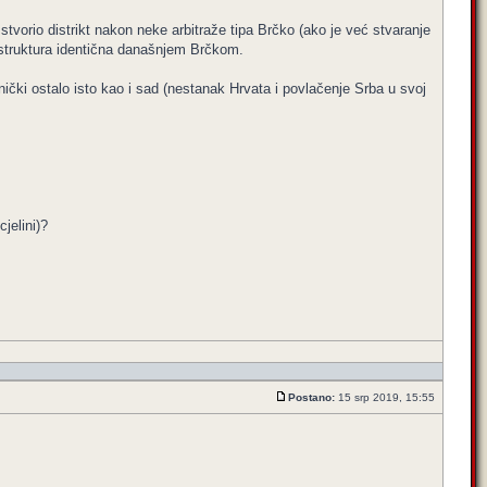
stvorio distrikt nakon neke arbitraže tipa Brčko (ako je već stvaranje
ka struktura identična današnjem Brčkom.
nički ostalo isto kao i sad (nestanak Hrvata i povlačenje Srba u svoj
cjelini)?
Postano:
15 srp 2019, 15:55