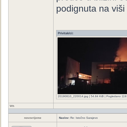
podignuta na viši
Privitak/ci:
20190810_220014.jpg [ 54.84 KiB | Pogledano 1191
Vrh
novovrijeme
Naslov:
Re: Istočno Sarajevo