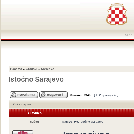
ČPP
Početna
»
Gradovi
»
Sarajevo
Istočno Sarajevo
Stranica:
2
/
46
.
[ 1128 post(ov)a ]
Prikaz ispisa
Autor/ica
gušter
Naslov:
Re: Istočno Sarajevo