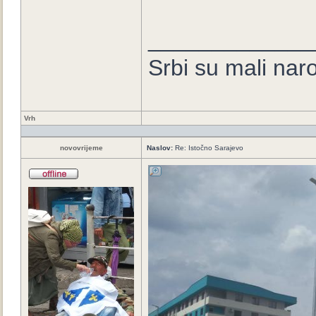
_____________
Srbi su mali nar
Vrh
novovrijeme
Naslov:
Re: Istočno Sarajevo