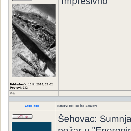
Impresivno
Pridružen/a:
16 lip 2019, 22:02
Postovi:
532
Vrh
Lapo-lapo
Naslov:
Re: Istočno Sarajevo
Šehovac: Sumnja d
požar u "Energoi