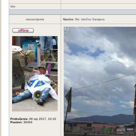
Vrh
novovrijeme
Naslov:
Re: Istočno Sarajevo
Pridružen/a:
08 srp 2017, 10:10
Postovi:
36464