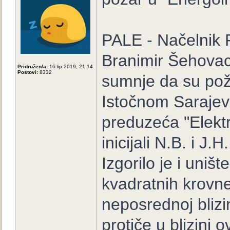
PALE - Načelnik P
Branimir Šehovac
Pridružen/a:
16 lip 2019, 21:14
Postovi:
8332
sumnje da su poža
Istočnom Sarajev
preduzeća "Elektro
inicijali N.B. i J.H
Izgorilo je i uni
kvadratnih krovne
neposrednoj blizi
protiče u blizini o