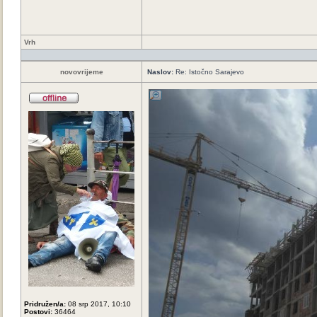
Vrh
novovrijeme
Naslov:
Re: Istočno Sarajevo
Pridružen/a:
08 srp 2017, 10:10
Postovi:
36464