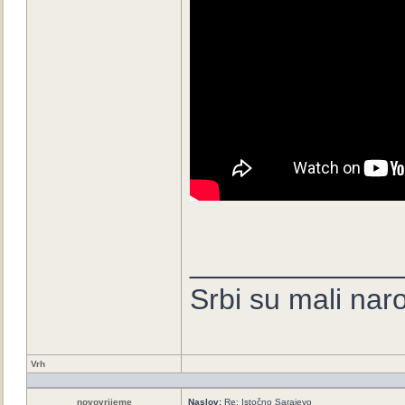
_____________
Srbi su mali nar
Vrh
novovrijeme
Naslov:
Re: Istočno Sarajevo