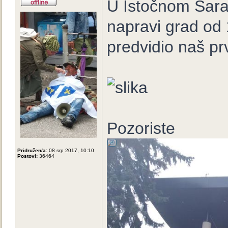
U Istočnom Sara
napravi grad od
predvidio naš pr
Pozoriste
Pridružen/a:
08 srp 2017, 10:10
Postovi:
36464