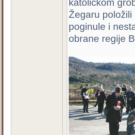
katoličkom gro
Žegaru položili 
poginule i nest
obrane regije B