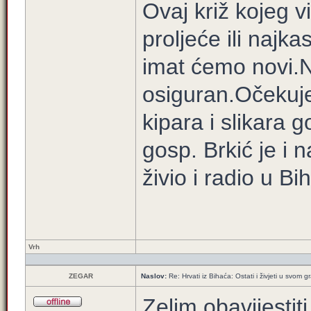
Ovaj križ kojeg v
proljeće ili najka
imat ćemo novi.No
osiguran.Očeku
kipara i slikara 
gosp. Brkić je i 
živio i radio u Bi
Vrh
ZEGAR
Naslov:
Re: Hrvati iz Bihaća: Ostati i živjeti u svom 
Zelim obavijestit