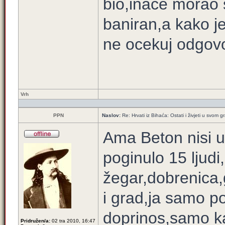
bio,inace morao 
baniran,a kako je
ne ocekuj odgovor
Vrh
PPN
Naslov:
Re: Hrvati iz Bihaća: Ostati i živjeti u svom 
Ama Beton nisi u
poginulo 15 ljudi,
žegar,dobrenica,
i grad,ja samo p
doprinos,samo k
Pridružen/a:
02 tra 2010, 16:47