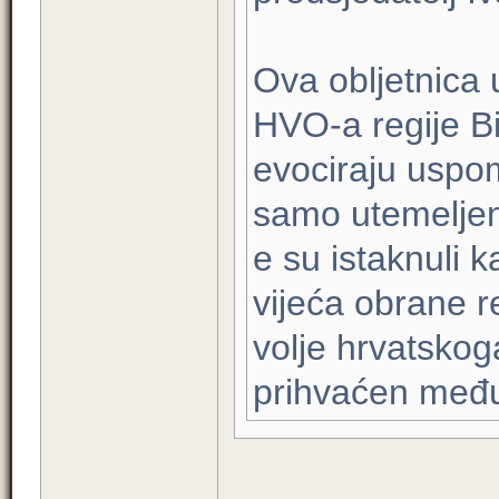
Ova obljetnica
HVO-a regije Bi
evociraju uspom
samo utemeljen
e su istaknuli 
vijeća obrane r
volje hrvatskog
prihvaćen među 