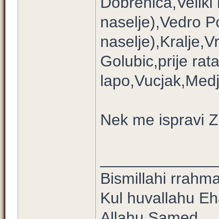
Dobrenica,Veliki
naselje),Vedro Po
naselje),Kralje,Vr
Golubic,prije rat
lapo,Vucjak,Med
Nek me ispravi Z
_____________
Bismillahi rrahm
Kul huvallahu E
Allahu Samed