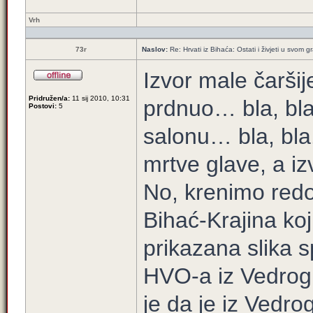
Vrh
73r
Naslov:
Re: Hrvati iz Bihaća: Ostati i živjeti u svom 
Izvor male čaršij
Pridružen/a:
11 sij 2010, 10:31
prdnuo… bla, bl
Postovi:
5
salonu… bla, bla. 
mrtve glave, a izv
No, krenimo redo
Bihać-Krajina koj
prikazana slika 
HVO-a iz Vedrog 
je da je iz Vedro