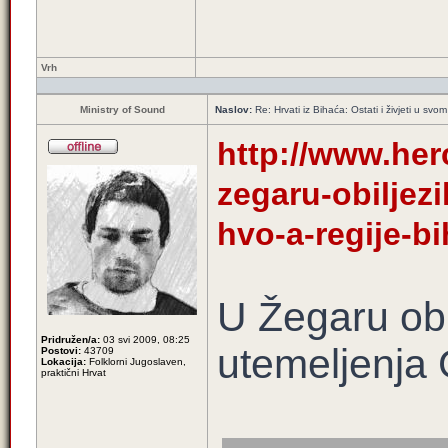
Vrh
Ministry of Sound
Naslov:
Re: Hrvati iz Bihaća: Ostati i živjeti u svo
http://www.her
zegaru-obiljezi
hvo-a-regije-b
U Žegaru obil
Pridružen/a:
03 svi 2009, 08:25
utemeljenja
Postovi:
43709
Lokacija:
Folklorni Jugoslaven,
praktični Hrvat