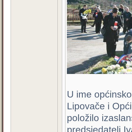
U ime općinsko
Lipovače i Opći
položilo izaslan
predsjedatelj Iv