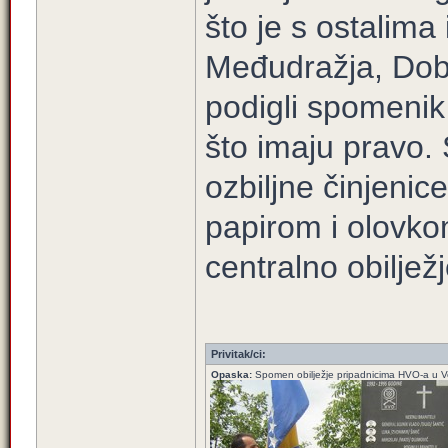
što je s ostalima 
Međudražja, Dobr
podigli spomeni
što imaju pravo. 
ozbiljne činjenice
papirom i olovko
centralno obilježj
Privitak/ci:
Opaska:
Spomen obilježje pripadnicima HVO-a u V