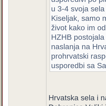
u 3-4 svoja sel
Kiseljak, samo 
život kako im o
HZHB postojala c
naslanja na Hrva
prohrvatski rasp
usporedbi sa S
Hrvatska sela i 