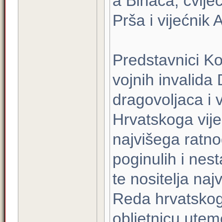
a Bihaća, cvijeć
Prša i vijećnik 
Predstavnici Ko
vojnih invalida
dragovoljaca i
Hrvatskoga vije
najvišega ratno
poginulih i nes
te nositelja na
Reda hrvatskog t
obljetnicu ute