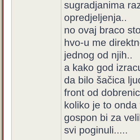
sugradjanima raz
opredjeljenja..
no ovaj braco sto
hvo-u me direktno
jednog od njih..
a kako god izrac
da bilo šačica lju
front od dobreni
koliko je to ond
gospon bi za vel
svi poginuli.....