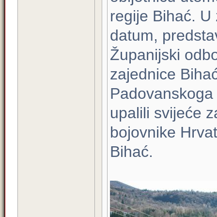
regije Bihać. U
datum, predstav
Županijski odb
zajednice Bihać
Padovanskoga u 
upalili svijeće 
bojovnike Hrvat
Bihać.