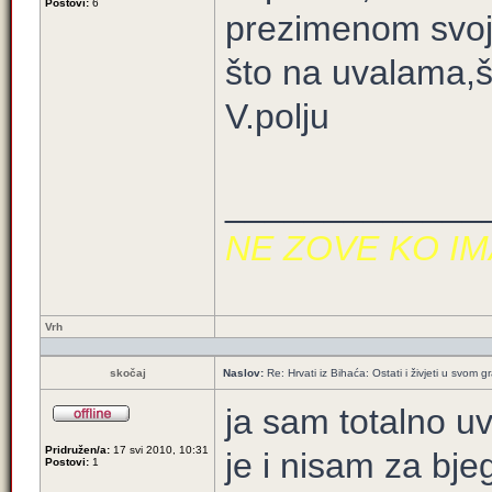
Postovi:
6
prezimenom svoji 
što na uvalama,š
V.polju
_____________
NE ZOVE KO IM
Vrh
skočaj
Naslov:
Re: Hrvati iz Bihaća: Ostati i živjeti u svom 
ja sam totalno uv
Pridružen/a:
17 svi 2010, 10:31
je i nisam za bje
Postovi:
1