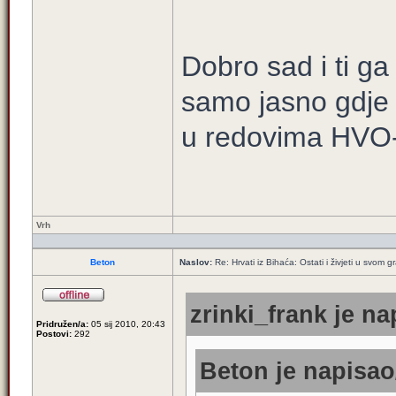
Dobro sad i ti ga
samo jasno gdje 
u redovima HVO-a,
Vrh
Beton
Naslov:
Re: Hrvati iz Bihaća: Ostati i živjeti u svom 
zrinki_frank je na
Pridružen/a:
05 sij 2010, 20:43
Postovi:
292
Beton je napisao/