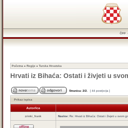
ČPP
Početna
»
Regije
»
Turska Hrvatska
Hrvati iz Bihaća: Ostati i živjeti u sv
Stranica:
2
/
2
.
[ 44 post(ov)a ]
Prikaz ispisa
Autor/ica
zrinki_frank
Naslov:
Re: Hrvati iz Bihaća: Ostati i živjeti u svom 