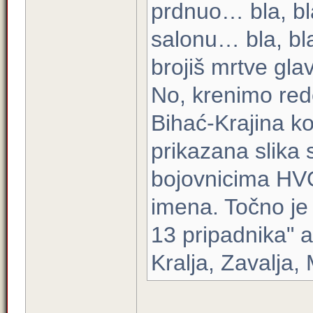
prdnuo… bla, bl
salonu… bla, bla.
brojiš mrtve glave
No, krenimo redo
Bihać-Krajina ko
prikazana slika 
bojovnicima HVO
imena. Točno je 
13 pripadnika" a
Kralja, Zavalja