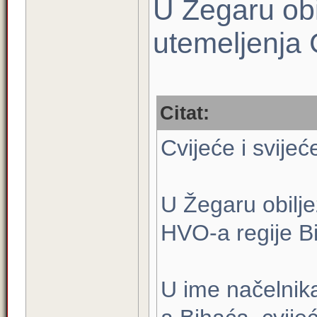
U Žegaru obil
utemeljenja
Citat:
Cvijeće i svije
U Žegaru obilje
HVO-a regije B
U ime načelnika