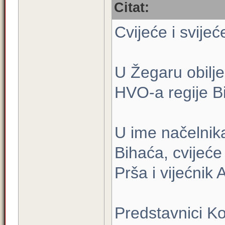
Citat:
Cvijeće i svije
U Žegaru obilje
HVO-a regije B
U ime načelnika
Bihaća, cvijeće 
Prša i vijećnik 
Predstavnici Ko