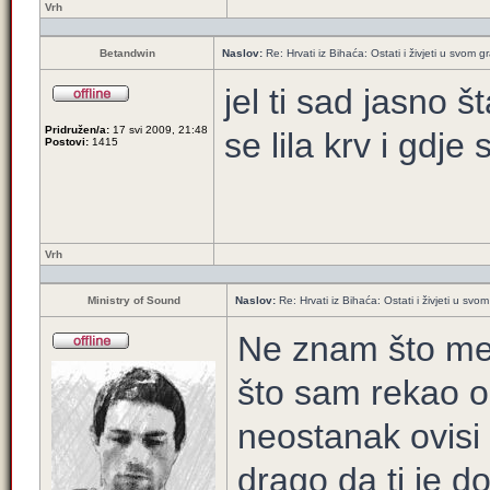
Vrh
Betandwin
Naslov:
Re: Hrvati iz Bihaća: Ostati i živjeti u svom 
jel ti sad jasno š
Pridružen/a:
17 svi 2009, 21:48
se lila krv i gdje 
Postovi:
1415
Vrh
Ministry of Sound
Naslov:
Re: Hrvati iz Bihaća: Ostati i živjeti u svo
Ne znam što me
što sam rekao o 
neostanak ovisi
drago da ti je d