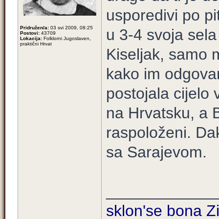
usporedivi po pit
Pridružen/a:
03 svi 2009, 08:25
u 3-4 svoja sel
Postovi:
43709
Lokacija:
Folklorni Jugoslaven,
praktični Hrvat
Kiseljak, samo 
kako im odgova
postojala cijelo 
na Hrvatsku, a B
raspoloženi. Da
sa Sarajevom.
____________
sklon'se bona Zi