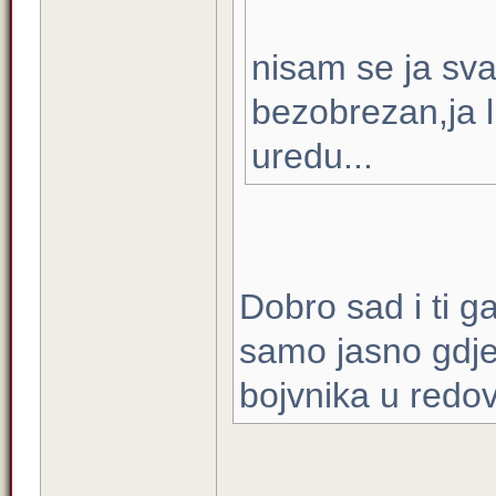
nisam se ja sv
bezobrezan,ja l
uredu...
Dobro sad i ti g
samo jasno gdje
bojvnika u redov