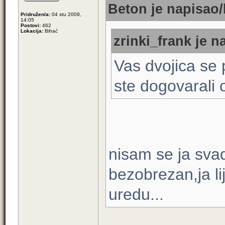
Beton je napisao/
Pridružen/a:
04 stu 2009,
14:05
Postovi:
462
Lokacija:
Bihać
zrinki_frank je n
Vas dvojica se 
ste dogovarali
nisam se ja sva
bezobrezan,ja l
uredu...