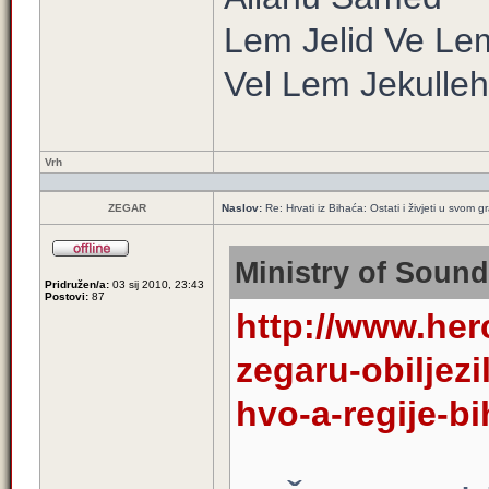
Lem Jelid Ve Le
Vel Lem Jekulle
Vrh
ZEGAR
Naslov:
Re: Hrvati iz Bihaća: Ostati i živjeti u svom 
Ministry of Sound
Pridružen/a:
03 sij 2010, 23:43
Postovi:
87
http://www.her
zegaru-obiljezi
hvo-a-regije-b