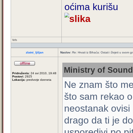
oćima kurišu
Vrh
zlatni_ljiljan
Naslov:
Re: Hrvati iz Bihaća: Ostati i živjeti u svom 
Ministry of Sound
Pridružen/a:
24 svi 2010, 19:48
Postovi:
2925
Lokacija:
predvorje dzeneta
Ne znam što me
što sam rekao o 
neostanak ovisi
drago da ti je d
usporedivi po pit