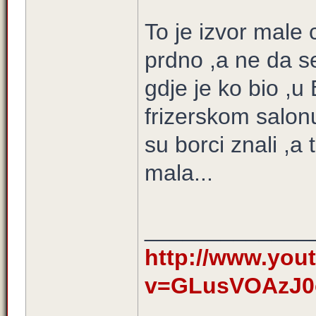
To je izvor male 
prdno ,a ne da se
gdje je ko bio ,
frizerskom salonu
su borci znali ,a 
mala...
_____________
http://www.you
v=GLusVOAzJ0