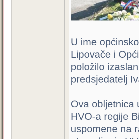
U ime općinsko
Lipovače i Opći
položilo izaslan
predsjedatelj Iv
Ova obljetnica
HVO-a regije Bi
uspomene na ra