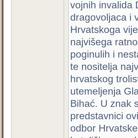
vojnih invalid
dragovoljaca i
Hrvatskoga vije
najvišega ratno
poginulih i nes
te nositelja na
hrvatskog trolist
utemeljenja Gl
Bihać. U znak 
predstavnici ov
odbor Hrvatske