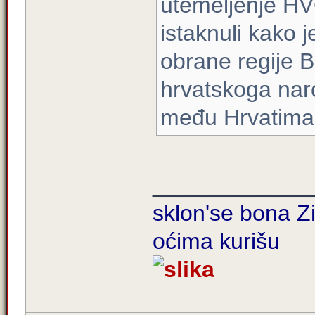
utemeljenje HV
istaknuli kako 
obrane regije B
hrvatskoga nar
među Hrvatima, 
____________
sklon'se bona Zi
oćima kurišu