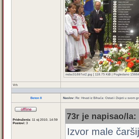
mdsc01697ot2.jpg [ 118.75 KiB | Pogledano 15664 
Vrh
Beton II
Naslov:
Re: Hrvati iz Bihaća: Ostati i živjeti u svom 
73r je napisao/la:
Pridružen/a:
11 sij 2010, 14:59
Postovi:
3
Izvor male čarši