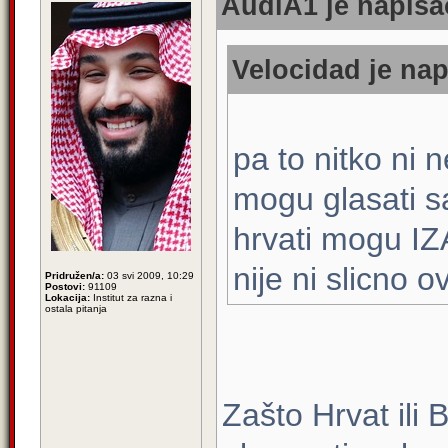
AudiA1 je napisao
Velocidad je nap
pa to nitko ni n
mogu glasati 
hrvati mogu IZ
nije ni slicno 
Pridružen/a:
03 svi 2009, 10:29
Postovi:
91109
Lokacija:
Institut za razna i
ostala pitanja
Zašto Hrvat ili 