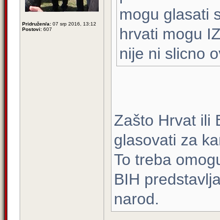
mogu glasati 
Pridružen/a:
07 srp 2016, 13:12
hrvati mogu I
Postovi:
607
nije ni slicno 
Zašto Hrvat ili 
glasovati za ka
To treba omoguć
BIH predstavlj
narod.