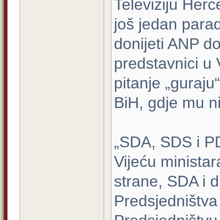
Televiziju Her
još jedan parad
donijeti ANP do
predstavnici u 
pitanje „guraju
BiH, gdje mu ni
„SDA, SDS i P
Vijeću minista
strane, SDA i d
Predsjedništva 