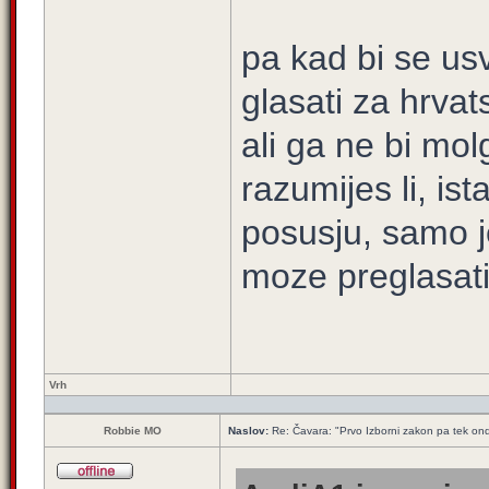
pa kad bi se usv
glasati za hrvat
ali ga ne bi molg
razumijes li, ista
posusju, samo j
moze preglasati
Vrh
Robbie MO
Naslov:
Re: Čavara: "Prvo Izborni zakon pa tek ond