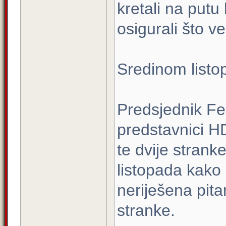
kretali na putu
osigurali što v
Sredinom listo
Predsjednik Fe
predstavnici H
te dvije strank
listopada kako b
neriješena pita
stranke.