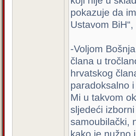
koji nije u sk
pokazuje da ima
Ustavom BiH“, 
-Voljom Bošnja
člana u tročla
hrvatskog člana
paradoksalno i
Mi u takvom ok
sljedeći izborni 
samoubilački, 
kako je nužno i