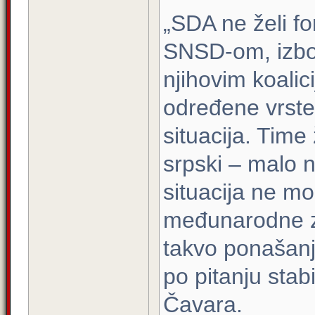
„SDA ne želi fo
SNSD-om, izbo
njihovim koalic
određene vrste 
situacija. Time
srpski – malo n
situacija ne mo
međunarodne za
takvo ponašanj
po pitanju stabi
Čavara.