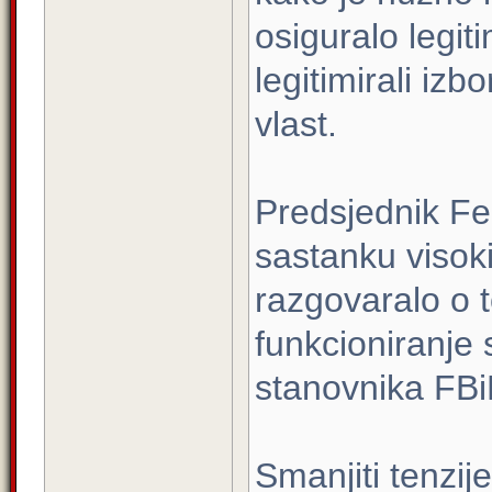
osiguralo legit
legitimirali iz
vlast.
Predsjednik Fe
sastanku visok
razgovaralo o 
funkcioniranje 
stanovnika FBiH 
Smanjiti tenzije