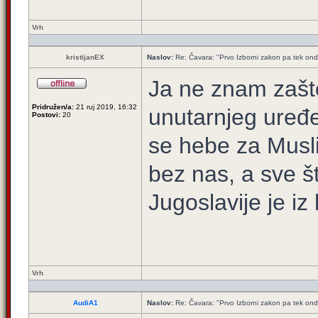
Vrh
kristijanEX
Naslov:
Re: Čavara: "Prvo Izborni zakon pa tek ond
Ja ne znam zaš
Pridružen/a:
21 ruj 2019, 16:32
unutarnjeg uređe
Postovi:
20
se hebe za Musl
bez nas, a sve š
Jugoslavije je i
Vrh
AudiA1
Naslov:
Re: Čavara: "Prvo Izborni zakon pa tek ond