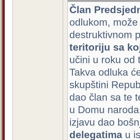
Član Predsjed
odlukom, može o
destruktivnom p
teritoriju sa ko
učini u roku od
Takva odluka ć
skupštini Republ
dao član sa te t
u Domu naroda F
izjavu dao bošnj
delegatima
u is