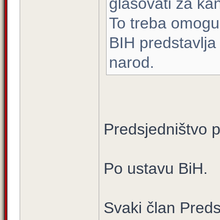
glasovati za kan
To treba omogući
BIH predstavlja
narod.
Predsjedništvo p
Po ustavu BiH.
Svaki član Pred