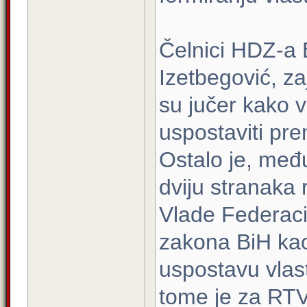
Čelnici HDZ-a 
Izetbegović, za
su jučer kako v
uspostaviti p
Ostalo je, među
dviju stranaka
Vlade Federaci
zakona BiH ka
uspostavu vlast
tome je za RT