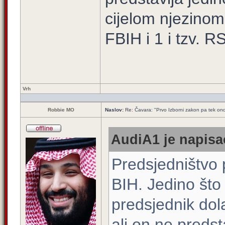
cijelom njezinom t
FBIH i 1 i tzv. RS
Vrh
Robbie MO
Naslov:
Re: Čavara: "Prvo Izborni zakon pa tek ond
AudiA1 je napisao
Predsjedništvo 
BIH. Jedino što
predsjednik dola
ali on ne predst