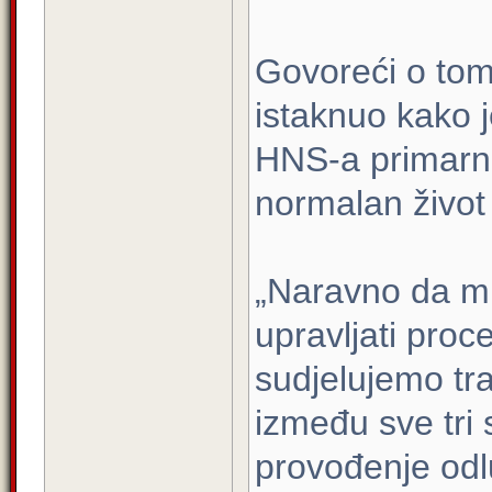
Govoreći o tome 
istaknuo kako 
HNS-a primarno 
normalan život
„Naravno da mi
upravljati proc
sudjelujemo tr
između sve tri s
provođenje odl