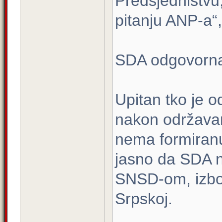
Predsjedništvu,
pitanju ANP-a“
SDA odgovorna 
Upitan tko je 
nakon održavan
nema formiranu
jasno da SDA ne
SNSD-om, izbo
Srpskoj.