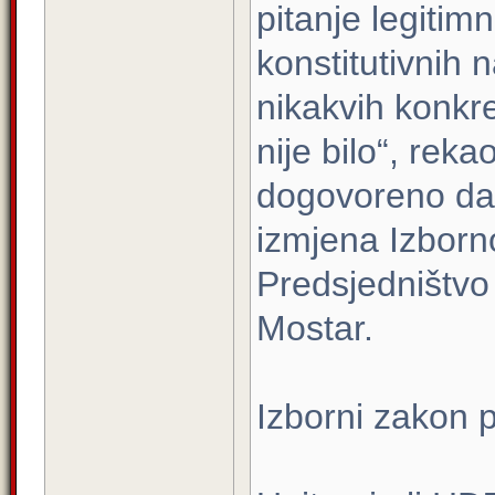
pitanje legitim
konstitutivnih 
nikakvih konkr
nije bilo“, rek
dogovoreno da 
izmjena Izborn
Predsjedništvo
Mostar.
Izborni zakon p