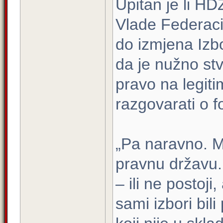
Upitan je li HD
Vlade Federaci
do izmjena Izb
da je nužno stv
pravo na legit
razgovarati o f
„Pa naravno. M
pravnu državu. T
– ili ne postoji,
sami izbori bi