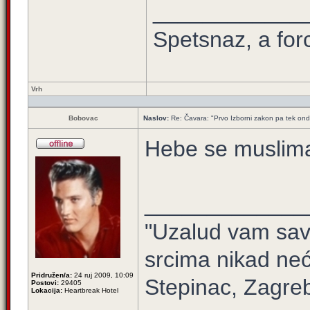
____________
Spetsnaz, a for
Vrh
Bobovac
Naslov:
Re: Čavara: "Prvo Izborni zakon pa tek ond
Hebe se muslima
_____________
"Uzalud vam sav 
srcima nikad neć
Pridružen/a:
24 ruj 2009, 10:09
Stepinac, Zagre
Postovi:
29405
Lokacija:
Heartbreak Hotel