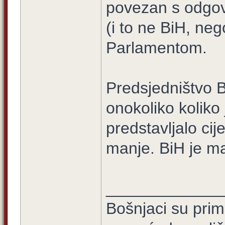
povezan s odgo
(i to ne BiH, neg
Parlamentom.
Predsjedništvo B
onokoliko koliko
predstavljalo cij
manje. BiH je ma
_____________
Bošnjaci su prim