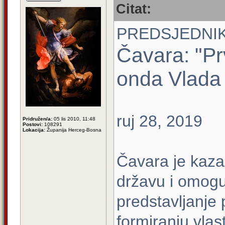
Citat:
PREDSJEDNIK
Čavara: "Pr
onda Vlada 
ruj 28, 2019
Pridružen/a:
05 lis 2010, 11:48
Postovi:
108291
Lokacija:
Županija Herceg-Bosna
Čavara je kaza
državu i omogu
predstavljanje 
formiranju vlast