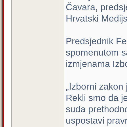
Čavara, predsje
Hrvatski Medijs
Predsjednik Fe
spomenutom sa
izmjenama Izb
„Izborni zakon
Rekli smo da 
suda prethodno p
uspostavi prav