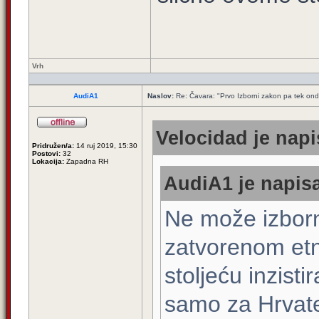
Vrh
AudiA1
Naslov:
Re: Čavara: "Prvo Izborni zakon pa tek ond
Velocidad je napi
Pridružen/a:
14 ruj 2019, 15:30
Postovi:
32
Lokacija:
Zapadna RH
AudiA1 je napisa
Ne može izborni
zatvorenom etn
stoljeću inzisti
samo za Hrvate