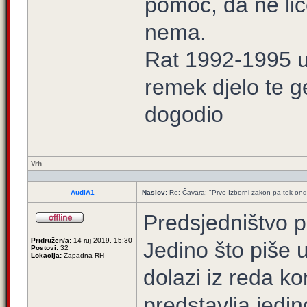
pomoć, da ne lič
nema.
Rat 1992-1995 u 
remek djelo te g
dogodio
Vrh
AudiA1
Naslov:
Re: Čavara: "Prvo Izborni zakon pa tek ond
Predsjedništvo p
Pridružen/a:
14 ruj 2019, 15:30
Jedino što piše 
Postovi:
32
Lokacija:
Zapadna RH
dolazi iz reda ko
predstavlja jedi