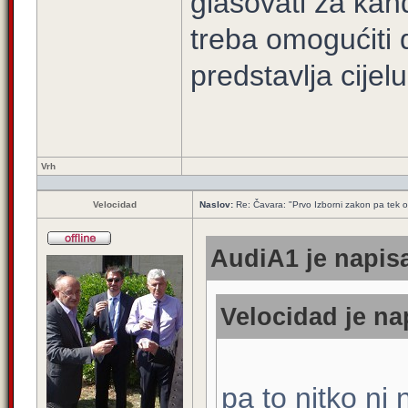
glasovati za kan
treba omogućiti 
predstavlja cije
Vrh
Velocidad
Naslov:
Re: Čavara: "Prvo Izborni zakon pa tek 
AudiA1 je napisa
Velocidad je na
pa to nitko ni 