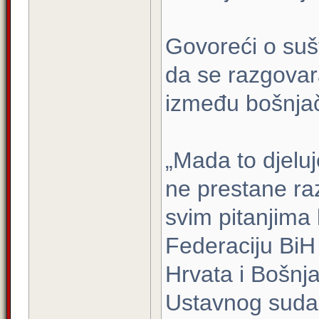
Govoreći o suš
da se razgovara
između bošnjač
„Mada to djeluj
ne prestane ra
svim pitanjima
Federaciju BiH
Hrvata i Bošnj
Ustavnog suda 