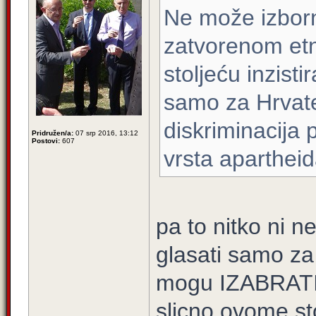
Ne može izborni
zatvorenom etn
stoljeću inzisti
samo za Hrvate
diskriminacija 
Pridružen/a:
07 srp 2016, 13:12
Postovi:
607
vrsta apartheid
pa to nitko ni n
glasati samo za
mogu IZABRATI h
slicno ovome sto