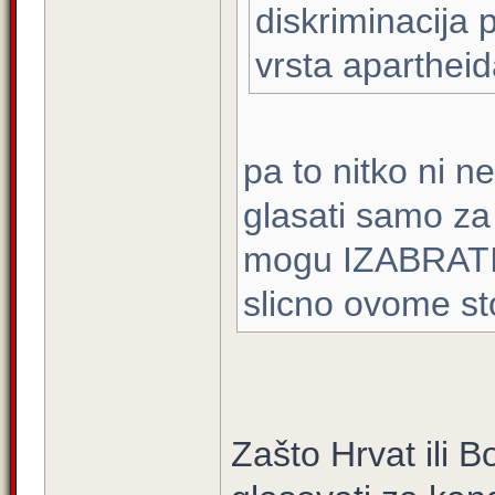
diskriminacija p
vrsta apartheid
pa to nitko ni n
glasati samo za
mogu IZABRATI h
slicno ovome sto
Zašto Hrvat ili B