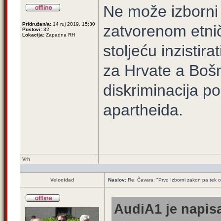
Ne može izborni 
Pridružen/a:
14 ruj 2019, 15:30
zatvorenom etnič
Postovi:
32
Lokacija:
Zapadna RH
stoljeću inzistir
za Hrvate a Bošn
diskriminacija po
apartheida.
Vrh
Velocidad
Naslov:
Re: Čavara: "Prvo Izborni zakon pa tek 
AudiA1 je napisa