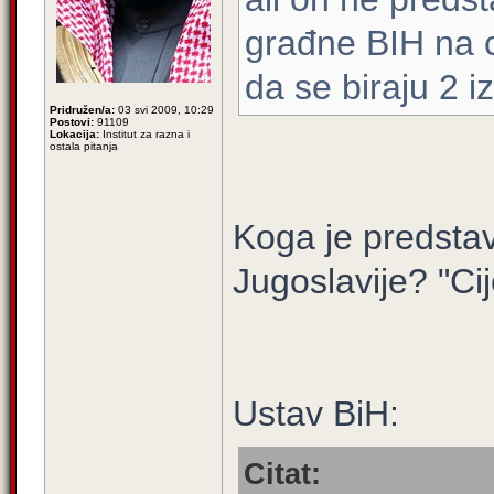
građne BIH na ci
da se biraju 2 iz
Pridružen/a:
03 svi 2009, 10:29
Postovi:
91109
Lokacija:
Institut za razna i
ostala pitanja
Koga je predstav
Jugoslavije? "Cij
Ustav BiH:
Citat: