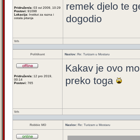
remek djelo te g
Pridružen/a:
03 svi 2009, 10:29
Postovi:
91098
Lokacija:
Institut za razna i
dogodio
ostala pitanja
Vrh
Politikant
Naslov:
Re: Turizam u Mostaru
Kakav je ovo mos
Pridružen/a:
12 pro 2019,
preko toga
00:14
Postovi:
765
Vrh
Robbie MO
Naslov:
Re: Turizam u Mostaru