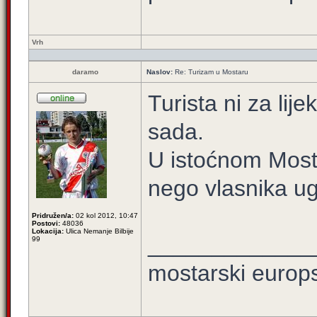
Vrh
daramo
Naslov:
Re: Turizam u Mostaru
Turista ni za li
sada.
U istoćnom Mosta
nego vlasnika ugo
Pridružen/a:
02 kol 2012, 10:47
Postovi:
48036
Lokacija:
Ulica Nemanje Bilbije
_____________
99
mostarski europ