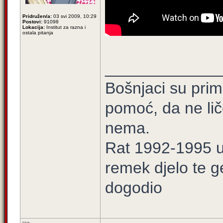
Pridružen/a:
03 svi 2009, 10:29
Postovi:
91098
Lokacija:
Institut za razna i
ostala pitanja
_____________
Bošnjaci su prim
pomoć, da ne lič
nema.
Rat 1992-1995 u 
remek djelo te g
dogodio