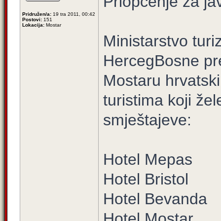
Priopćenje za ja
Pridružen/a:
19 tra 2011, 00:42
Postovi:
151
Lokacija:
Mostar
Ministarstvo tur
HercegBosne pre
Mostaru hrvatski
turistima koji žel
smještajeve:
Hotel Mepas
Hotel Bristol
Hotel Bevanda
Hotel Mostar