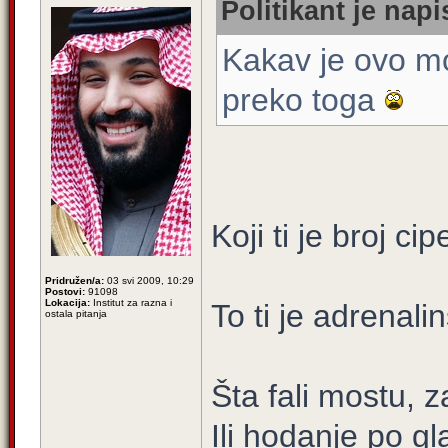
Politikant je napi
Kakav je ovo mo
preko toga
Koji ti je broj ci
Pridružen/a:
03 svi 2009, 10:29
Postovi:
91098
Lokacija:
Institut za razna i
To ti je adrenali
ostala pitanja
Šta fali mostu, z
Ili hodanje po gl