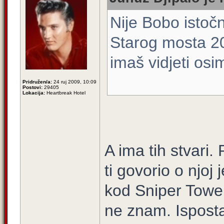
Nije Bobo istoč
Starog mosta 2
imaš vidjeti osi
Pridružen/a:
24 ruj 2009, 10:09
Postovi:
29405
Lokacija:
Heartbreak Hotel
A ima tih stvari
ti govorio o njo
kod Sniper Tower
ne znam. Isposta