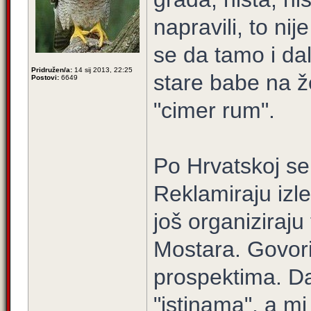
napravili, to nij
se da tamo i dal
Pridružen/a:
14 sij 2013, 22:25
stare babe na že
Postovi:
6649
"cimer rum".
Po Hrvatskoj se
Reklamiraju izle
još organiziraj
Mostara. Govori
prospektima. Da
"istinama", a m