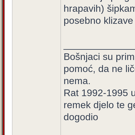
hrapavih) šipka
posebno klizave 
_____________
Bošnjaci su prim
pomoć, da ne lič
nema.
Rat 1992-1995 u 
remek djelo te g
dogodio