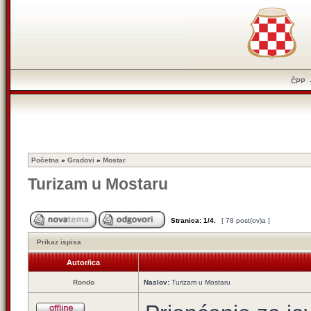
ČPP
Početna
»
Gradovi
»
Mostar
Turizam u Mostaru
Stranica:
1
/
4
.
[ 78 post(ov)a ]
Prikaz ispisa
Autor/ica
Rondo
Naslov:
Turizam u Mostaru