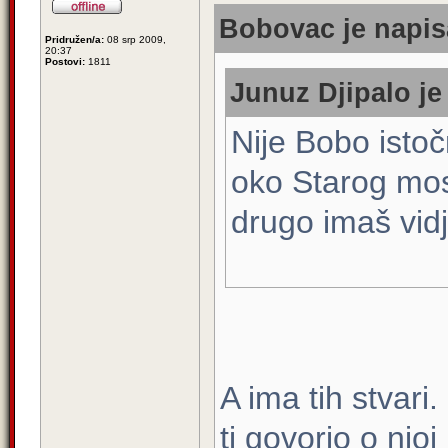
Bobovac je napis
Pridružen/a:
08 srp 2009,
20:37
Postovi:
1811
Junuz Djipalo je
Nije Bobo istoč
oko Starog mo
drugo imaš vidj
A ima tih stvar
ti govorio o nj