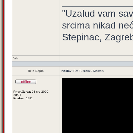
_____________
"Uzalud vam sav 
srcima nikad neć
Stepinac, Zagre
Vrh
Reis Sejdo
Naslov:
Re: Turizam u Mostaru
Pridružen/a:
08 srp 2009,
20:37
Postovi:
1811