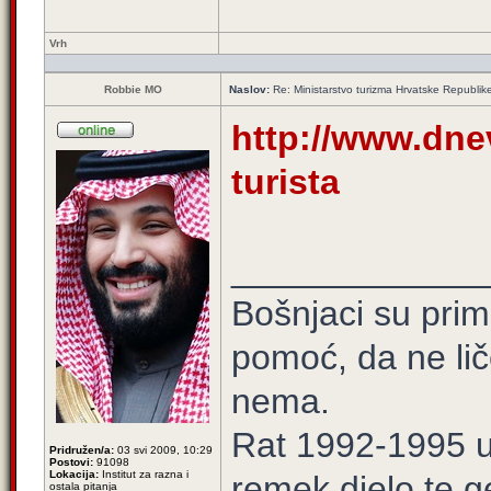
Vrh
Robbie MO
Naslov:
Re: Ministarstvo turizma Hrvatske Republi
http://www.dnev
turista
_____________
Bošnjaci su prim
pomoć, da ne lič
nema.
Rat 1992-1995 u 
Pridružen/a:
03 svi 2009, 10:29
Postovi:
91098
Lokacija:
Institut za razna i
remek djelo te g
ostala pitanja