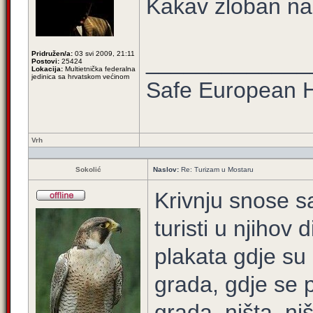
Kakav zloban na
Pridružen/a:
03 svi 2009, 21:11
_____________
Postovi:
25424
Lokacija:
Multietnička federalna
jedinica sa hrvatskom većinom
Safe European
Vrh
Sokolić
Naslov:
Re: Turizam u Mostaru
Krivnju snose sa
turisti u njihov
plakata gdje su
grada, gdje se 
grada, ništa, ni