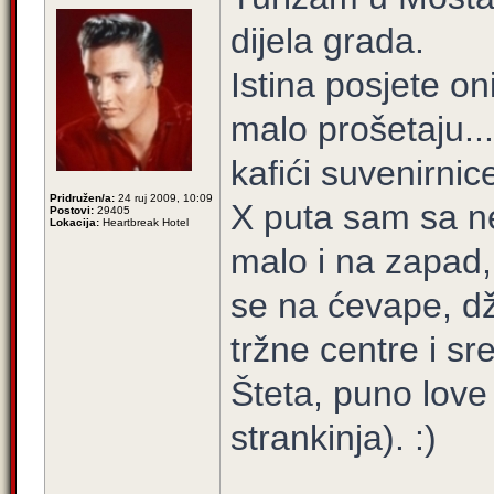
dijela grada.
Istina posjete on
malo prošetaju... 
kafići suvenirnice
Pridružen/a:
24 ruj 2009, 10:09
X puta sam sa n
Postovi:
29405
Lokacija:
Heartbreak Hotel
malo i na zapad,
se na ćevape, dž
tržne centre i s
Šteta, puno love
strankinja). :)