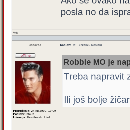
Ako se ovako na
posla no da ispra
Vrh
Bobovac
Naslov:
Re: Turizam u Mostaru
Robbie MO je nap
Treba napravit
Ili još bolje žič
Pridružen/a:
24 ruj 2009, 10:09
Postovi:
29405
Lokacija:
Heartbreak Hotel