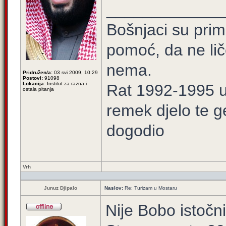
_____________
Bošnjaci su prim
pomoć, da ne lič
nema.
Pridružen/a:
03 svi 2009, 10:29
Postovi:
91098
Lokacija:
Institut za razna i
Rat 1992-1995 u 
ostala pitanja
remek djelo te g
dogodio
Vrh
Junuz Djipalo
Naslov:
Re: Turizam u Mostaru
Nije Bobo istočn