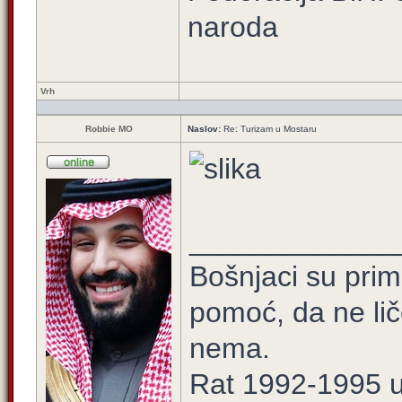
naroda
Vrh
Robbie MO
Naslov:
Re: Turizam u Mostaru
_____________
Bošnjaci su prim
pomoć, da ne lič
nema.
Rat 1992-1995 u 