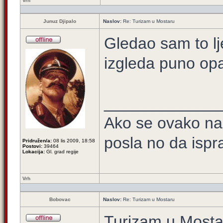
Vrh
Junuz Djipalo
Naslov:
Re: Turizam u Mostaru
Gledao sam to lj
izgleda puno opa
_____________
Ako se ovako na
posla no da ispra
Pridružen/a:
08 lis 2009, 18:58
Postovi:
39464
Lokacija:
Gl. grad regije
Vrh
Bobovac
Naslov:
Re: Turizam u Mostaru
Turizam u Mostar