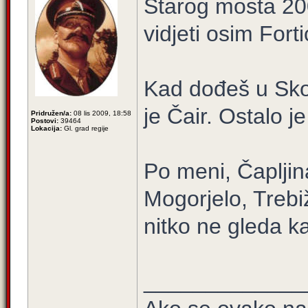
Starog mosta 2
vidjeti osim Fort
Kad dođeš u Skopj
je Čair. Ostalo je
Pridružen/a:
08 lis 2009, 18:58
Postovi:
39464
Lokacija:
Gl. grad regije
Po meni, Čapljina
Mogorjelo, Trebi
nitko ne gleda ka
_____________