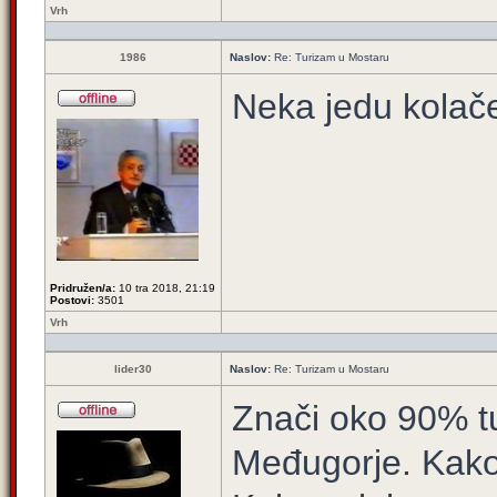
Vrh
1986
Naslov:
Re: Turizam u Mostaru
Neka jedu kolač
Pridružen/a:
10 tra 2018, 21:19
Postovi:
3501
Vrh
lider30
Naslov:
Re: Turizam u Mostaru
Znači oko 90% tu
Međugorje. Kako 