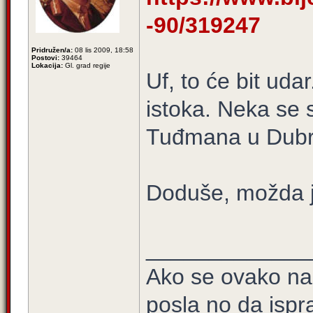
-90/319247
Pridružen/a:
08 lis 2009, 18:58
Postovi:
39464
Lokacija:
Gl. grad regije
Uf, to će bit udar
istoka. Neka se 
Tuđmana u Dubr
Doduše, možda j
_____________
Ako se ovako na
posla no da ispra