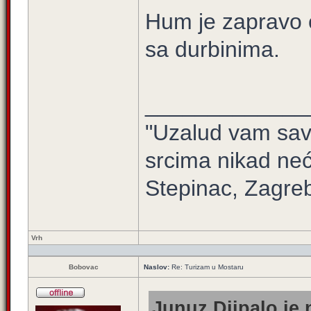
Hum je zapravo o
sa durbinima.
_____________
"Uzalud vam sav 
srcima nikad neć
Stepinac, Zagre
Vrh
Bobovac
Naslov:
Re: Turizam u Mostaru
Junuz Djipalo je 