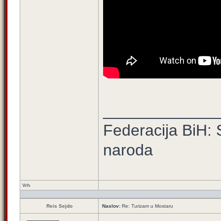
_____________
Federacija BiH: 
naroda
Vrh
Reis Sejdo
Naslov:
Re: Turizam u Mostaru