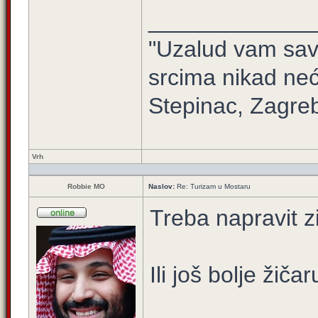
_____________
"Uzalud vam sav 
srcima nikad neć
Stepinac, Zagre
Vrh
Robbie MO
Naslov:
Re: Turizam u Mostaru
Treba napravit 
Ili još bolje žič