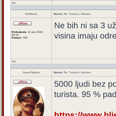
Vrh
Politikant
Naslov:
Re: Turizam u Mostaru
Ne bih ni sa 3 už
Pridružen/a:
12 pro 2019,
visina imaju odr
00:14
Postovi:
765
Vrh
Junuz Djipalo
Naslov:
Re: Turizam u Mostaru
5000 ljudi bez p
turista. 95 % pa
https://www.blj