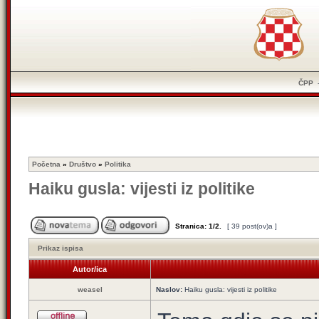
ČPP
Početna
»
Društvo
»
Politika
Haiku gusla: vijesti iz politike
Stranica:
1
/
2
.
[ 39 post(ov)a ]
Prikaz ispisa
Autor/ica
weasel
Naslov:
Haiku gusla: vijesti iz politike