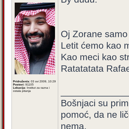
Oj Zorane samo 
Letit ćemo kao 
Kao meci kao str
Ratatatata Rafa
Pridružen/a:
03 svi 2009, 10:29
Postovi:
91105
Lokacija:
Institut za razna i
_____________
ostala pitanja
Bošnjaci su prim
pomoć, da ne lič
nema.