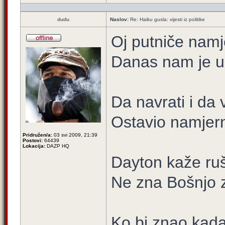
dudu
Naslov:
Re: Haiku gusla: vijesti iz politike
Oj putniče namj
Danas nam je u 
Da navrati i da v
Ostavio namjern
Pridružen/a:
03 svi 2009, 21:39
Postovi:
64439
Lokacija:
DAZP HQ
Dayton kaže ruš
Ne zna Bošnjo 
Ko bi znao kada