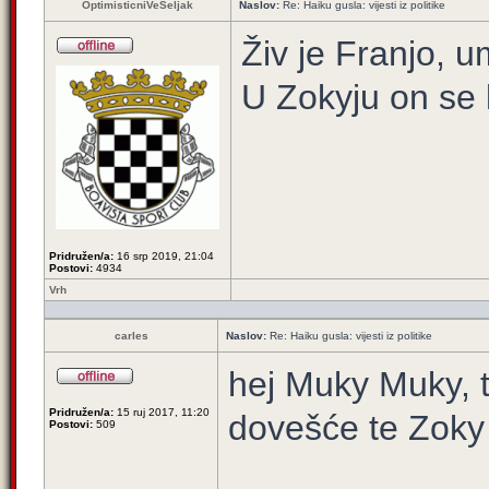
OptimisticniVeSeljak
Naslov:
Re: Haiku gusla: vijesti iz politike
Živ je Franjo, u
U Zokyju on se k
Pridružen/a:
16 srp 2019, 21:04
Postovi:
4934
Vrh
carles
Naslov:
Re: Haiku gusla: vijesti iz politike
hej Muky Muky, t
Pridružen/a:
15 ruj 2017, 11:20
dovešće te Zoky
Postovi:
509