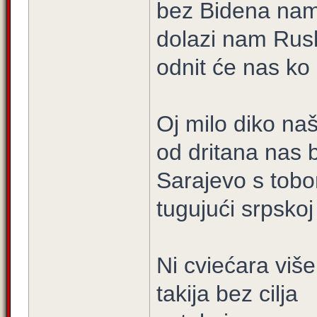
bez Bidena na
dolazi nam Rus
odnit će nas ko
Oj milo diko na
od dritana nas b
Sarajevo s tob
tugujući srpskoj
Ni cviećara viš
takija bez cilja