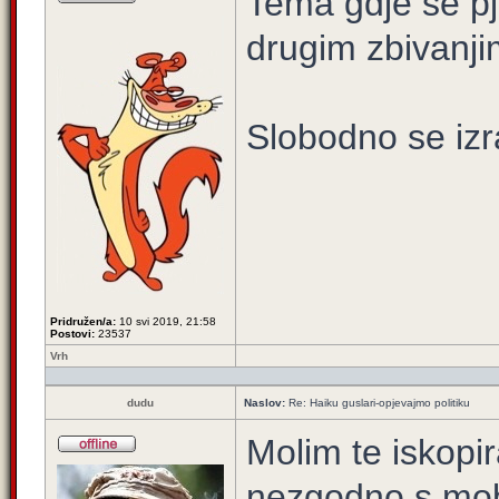
Tema gdje se pj
drugim zbivanji
Slobodno se izra
Pridružen/a:
10 svi 2019, 21:58
Postovi:
23537
Vrh
dudu
Naslov:
Re: Haiku guslari-opjevajmo politiku
Molim te iskopir
nezgodno s mo