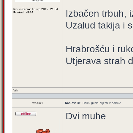
Pridružen/a:
16 srp 2019, 21:04
Izbačen trbuh, 
Postovi:
4934
Uzalud takija i 
Hrabrošću i ru
Utjerava strah 
Vrh
weasel
Naslov:
Re: Haiku gusla: vijesti iz politike
Dvi muhe