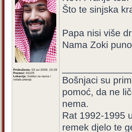
Što te sinjska k
Papa nisi više d
Nama Zoki puno 
_____________
Pridružen/a:
03 svi 2009, 10:29
Postovi:
91105
Lokacija:
Institut za razna i
Bošnjaci su prim
ostala pitanja
pomoć, da ne lič
nema.
Rat 1992-1995 u 
remek djelo te g