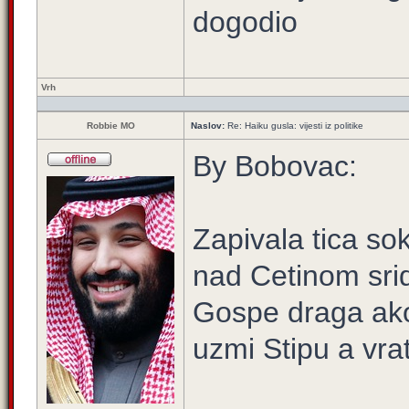
dogodio
Vrh
Robbie MO
Naslov:
Re: Haiku gusla: vijesti iz politike
By Bobovac:
Zapivala tica sok
nad Cetinom srid
Gospe draga ako 
uzmi Stipu a vra