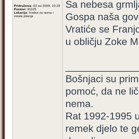
Sa nebesa grmlj
Pridružen/a:
03 svi 2009, 10:29
Postovi:
91105
Lokacija:
Institut za razna i
Gospa naša govo
ostala pitanja
Vratiće se Franj
u obličju Zoke M
_____________
Bošnjaci su prim
pomoć, da ne lič
nema.
Rat 1992-1995 u 
remek djelo te g