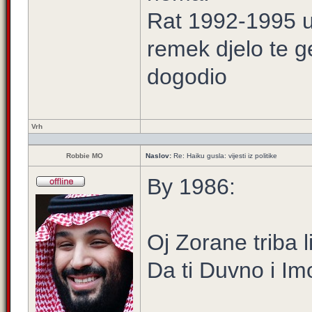
Rat 1992-1995 u 
remek djelo te g
dogodio
Vrh
Robbie MO
Naslov:
Re: Haiku gusla: vijesti iz politike
By 1986:
Oj Zorane triba l
Da ti Duvno i Im