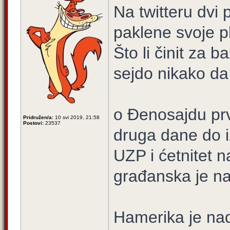
Na twitteru dvi 
paklene svoje p
Što li činit za b
sejdo nikako da 
o Đenosajdu prv
Pridružen/a:
10 svi 2019, 21:58
Postovi:
23537
druga dane do i
UZP i ćetnitet 
građanska je n
Hamerika je na