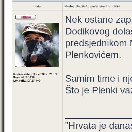
dudu
Naslov:
Re: Haiku gusla: vijesti iz politike
Nek ostane zap
Dodikovog dola
predsjednikom 
Plenkovićem.
Pridružen/a:
03 svi 2009, 21:39
Samim time i n
Postovi:
64439
Lokacija:
DAZP HQ
Što je Plenki v
____________
"Hrvata je dana