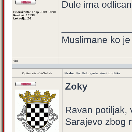
Dule ima odlican
Pridružen/a:
17 lip 2009, 20:01
Postovi:
14238
Lokacija:
ZG
_____________
Muslimane ko je 
Vrh
OptimisticniVeSeljak
Naslov:
Re: Haiku gusla: vijesti iz politike
Zoky
Ravan potiljak, 
Sarajevo zbog 