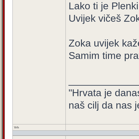
Lako ti je Plenk
Uvijek vičeš Zok
Zoka uvijek ka
Samim time prav
____________
"Hrvata je dana
naš cilj da nas j
Vrh