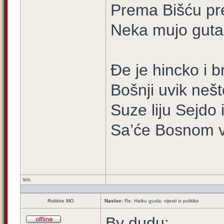
Prema Bišću pr
Neka mujo guta
Đe je hincko i b
Bošnji uvik nešt
Suze liju Sejdo 
Sa’će Bosnom vl
Vrh
Robbie MO
Naslov:
Re: Haiku gusla: vijesti iz politike
By dudu: