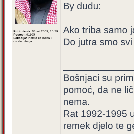
By dudu:
Ako triba samo j
Pridružen/a:
03 svi 2009, 10:29
Postovi:
91105
Lokacija:
Institut za razna i
Do jutra smo svi
ostala pitanja
_____________
Bošnjaci su prim
pomoć, da ne lič
nema.
Rat 1992-1995 u 
remek djelo te g