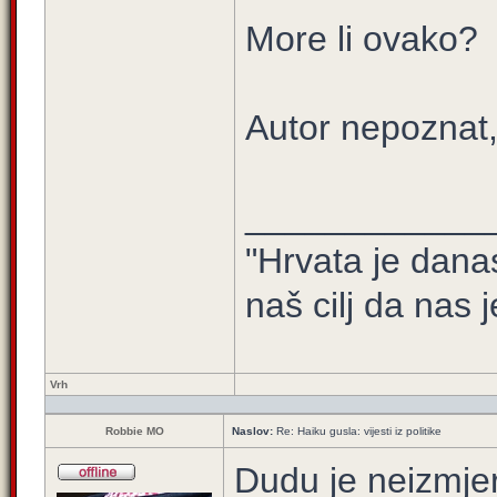
More li ovako?
Autor nepoznat,
____________
"Hrvata je dana
naš cilj da nas j
Vrh
Robbie MO
Naslov:
Re: Haiku gusla: vijesti iz politike
Dudu je neizmjer