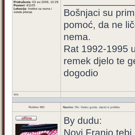
_____________
Pridružen/a:
03 svi 2009, 10:29
Postovi:
91105
Lokacija:
Institut za razna i
Bošnjaci su prim
ostala pitanja
pomoć, da ne lič
nema.
Rat 1992-1995 u 
remek djelo te g
dogodio
Vrh
Robbie MO
Naslov:
Re: Haiku gusla: vijesti iz politike
By dudu:
Novi Franjo tebi