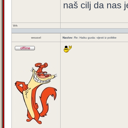
naš cilj da nas j
Vrh
weasel
Naslov:
Re: Haiku gusla: vijesti iz politike