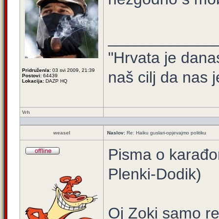
____________
"Hrvata je dana
Pridružen/a:
03 svi 2009, 21:39
naš cilj da nas j
Postovi:
64439
Lokacija:
DAZP HQ
Vrh
weasel
Naslov:
Re: Haiku guslari-opjevajmo politiku
Pisma o karađor
Plenki-Dodik)
Oj Zoki samo re