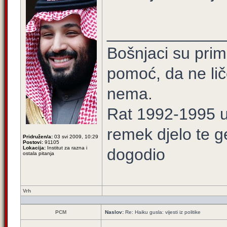
_____________
Bošnjaci su prim
pomoć, da ne lič
nema.
Rat 1992-1995 u 
remek djelo te g
Pridružen/a:
03 svi 2009, 10:29
Postovi:
91105
Lokacija:
Institut za razna i
dogodio
ostala pitanja
Vrh
PCM
Naslov:
Re: Haiku gusla: vijesti iz politike