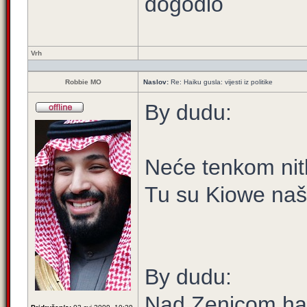
dogodio
Vrh
Robbie MO
Naslov:
Re: Haiku gusla: vijesti iz politike
By dudu:
Neće tenkom nitk
Tu su Kiowe naši 
By dudu:
Nad Zenicom ha