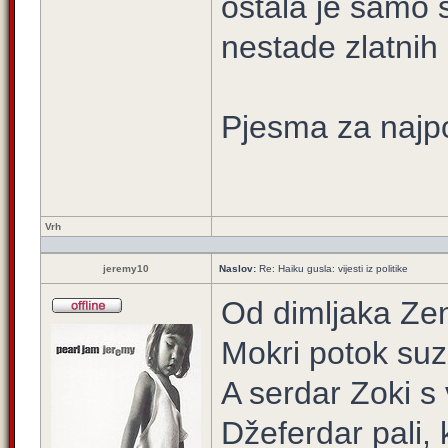
ostala je samo 
nestade zlatnih 
Pjesma za najpo
Vrh
jeremy10
Naslov:
Re: Haiku gusla: vijesti iz politike
Od dimljaka Ze
Mokri potok suz
A serdar Zoki s 
Džeferdar pali, 