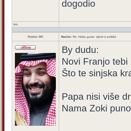
dogodio
Vrh
Robbie MO
Naslov:
Re: Haiku gusla: vijesti iz politike
By dudu:
Novi Franjo tebi
Što te sinjska k
Papa nisi više d
Nama Zoki puno 