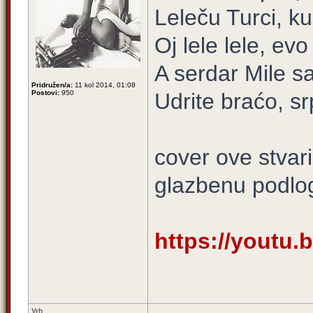
Leleču Turci, k
Oj lele lele, ev
A serdar Mile 
Pridružen/a:
11 kol 2014, 01:08
Postovi:
950
Udrite braćo, sr
cover ove stvari
glazbenu podlo
https://youtu.
Vrh