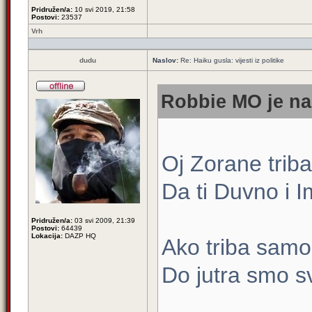
Pridružen/a:
10 svi 2019, 21:58
Postovi:
23537
Vrh
dudu
Naslov:
Re: Haiku gusla: vijesti iz politike
Robbie MO je na
Oj Zorane triba 
Da ti Duvno i I
Pridružen/a:
03 svi 2009, 21:39
Postovi:
64439
Lokacija:
DAZP HQ
Ako triba samo 
Do jutra smo s