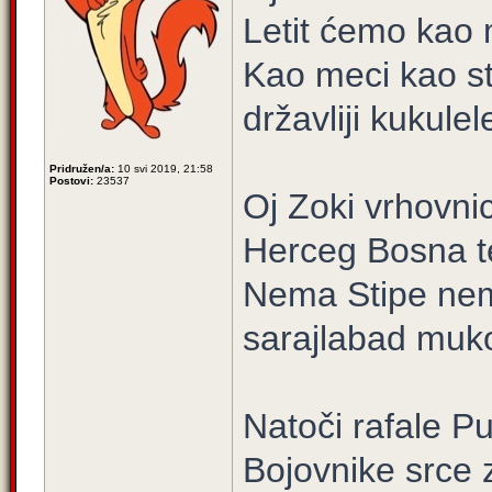
Letit ćemo kao 
Kao meci kao str
državliji kukulel
Pridružen/a:
10 svi 2019, 21:58
Postovi:
23537
Oj Zoki vrhovni
Herceg Bosna te
Nema Stipe ne
sarajlabad muk
Natoči rafale P
Bojovnike srce 