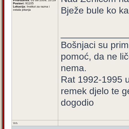
Pridružen/a:
03 svi 2009, 10:29
Postovi:
91105
Lokacija:
Institut za razna i
Bježe bule ko k
ostala pitanja
_____________
Bošnjaci su prim
pomoć, da ne lič
nema.
Rat 1992-1995 u 
remek djelo te g
dogodio
Vrh