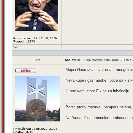
Pridružen/a:
01 kol 2020, 11:37
Postovi:
19378
Vrh
K:M
Naslov:
Re: Rusija smanjila dotok plina BIH za 
Mujo i Haso iz viceva, ona 2 mongoloi
Neka kupe i gas maske i boce sa kisik
Ili one ventilatore Fikine za inhalaciju.
_________________
Borac protiv ropstva i pampers pelena, k
Na "sudaru" sa americkim ambasadoro
Pridružen/a:
28 ruj 2020, 21:28
Postovi:
3749