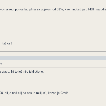
vo najveci potrosilac plina sa udjelom od 31%, kao i industrija u FBIH sa u
i tačka !
50%
 glavu. Ni to još nije isključeno.
 ali je naš cilj da nas je milijun", kazao je Čović.