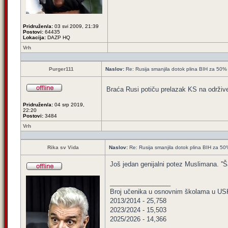
Pridružen/a:
03 svi 2009, 21:39
Postovi:
64435
Lokacija:
DAZP HQ
Vrh
Purger111
Naslov:
Re: Rusija smanjila dotok plina BIH za 50%
Braća Rusi potiču prelazak KS na održive
Pridružen/a:
04 srp 2019,
22:20
Postovi:
3484
Vrh
Rika sv Vida
Naslov:
Re: Rusija smanjila dotok plina BIH za 5
Još jedan genijalni potez Muslimana. ''Š
_________________
Broj učenika u osnovnim školama u US
2013/2014 - 25,758
2023/2024 - 15,503
2025/2026 - 14,366