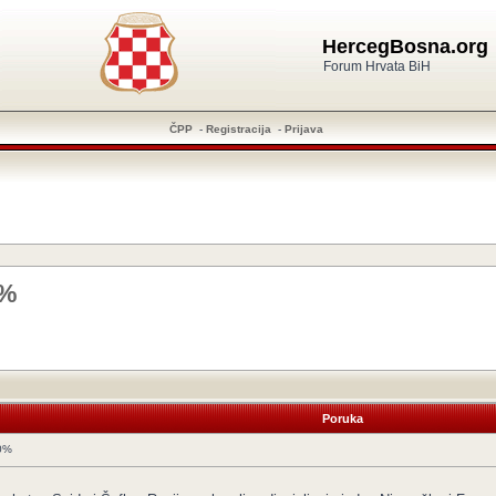
HercegBosna.org
Forum Hrvata BiH
ČPP
-
Registracija
-
Prijava
0%
Poruka
50%