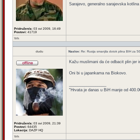
Sarajevo, generalno sarajevska kotlina 
Pridružen/a:
03 svi 2009, 16:49
Postovi:
41719
Vrh
dudu
Naslov:
Re: Rusija smanjila dotok plina BIH za 
Kažu muslimani da će odbacit plin jer 
Oni bi u japankama na Biokovo.
_________________
"Hrvata je danas u BiH manje od 400.000,
Pridružen/a:
03 svi 2009, 21:39
Postovi:
64435
Lokacija:
DAZP HQ
Vrh