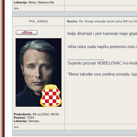
Lokacija:
Nizza, Naissus,Nis
Vrh
POL_GASOL
Naslov:
Re: Rusija smanjila dotok plina BIH za 
bolje džamijat i jest kamenje nego grija
ništa neka sada napišu protestnu notu 
_________________
Svjetski priznati NOBELOVAC Ivo Andr
“Mene također ova sredina smrada, loja
Pridružen/a:
08 ruj 2010, 08:54
Postovi:
7533
Lokacija:
Danska
Vrh