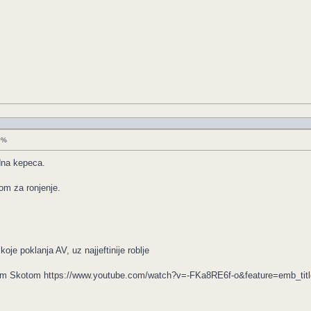
50%
dna kepeca.
om za ronjenje.
oje poklanja AV, uz najjeftinije roblje
m Skotom https://www.youtube.com/watch?v=-FKa8RE6f-o&feature=emb_titl