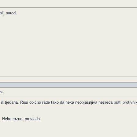
lji narod.
50%
i tjedana. Rusi obično rade tako da neka neobjašnjiva nesreća prati protivni
. Neka razum prevlada.