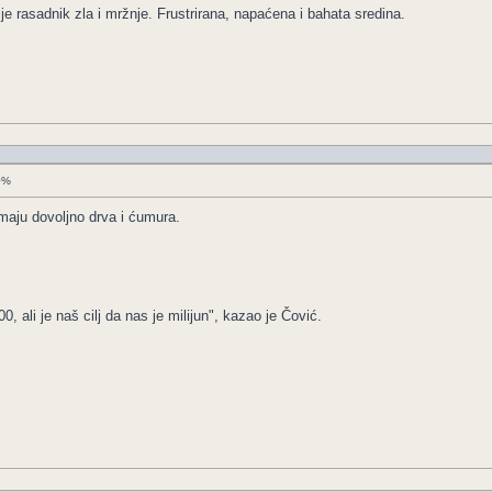
je rasadnik zla i mržnje. Frustrirana, napaćena i bahata sredina.
50%
imaju dovoljno drva i ćumura.
 ali je naš cilj da nas je milijun", kazao je Čović.