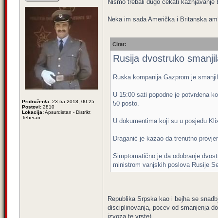
Nismo trebali dugo čekati kažnjavanje 
Neka im sada Američka i Britanska am
Citat:
Rusija dvostruko smanjil
Ruska kompanija Gazprom je smanjila 
U 15:00 sati popodne je potvrđena ko
Pridružen/a:
23 tra 2018, 00:25
50 posto.
Postovi:
2810
Lokacija:
Apsurdistan - Distrikt
Teheran
U dokumentima koji su u posjedu Klix
Draganić je kazao da trenutno provjer
Simptomatično je da odobranje dvostr
ministrom vanjskih poslova Rusije 
Republika Srpska kao i bejha se snadbje
disciplinovanja, pocev od smanjenja dot
izvoza te vrste)