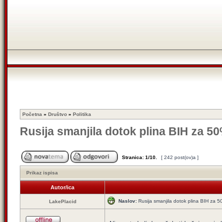
Početna
»
Društvo
»
Politika
Rusija smanjila dotok plina BIH za 5
Stranica:
1
/
10
.
[ 242 post(ov)a ]
Prikaz ispisa
Autor/ica
Naslov:
Rusija smanjila dotok plina BIH za 
LakePlacid