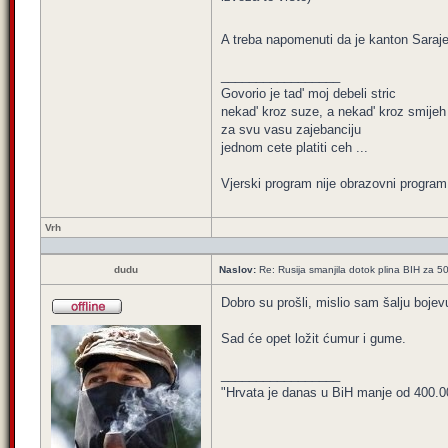
A treba napomenuti da je kanton Saraje
_________________
Govorio je tad' moj debeli stric
nekad' kroz suze, a nekad' kroz smijeh
za svu vasu zajebanciju
jednom cete platiti ceh ...
Vjerski program nije obrazovni program 
Vrh
dudu
Naslov:
Re: Rusija smanjila dotok plina BIH za 
Dobro su prošli, mislio sam šalju bojevu
Sad će opet ložit ćumur i gume.
_________________
"Hrvata je danas u BiH manje od 400.000,