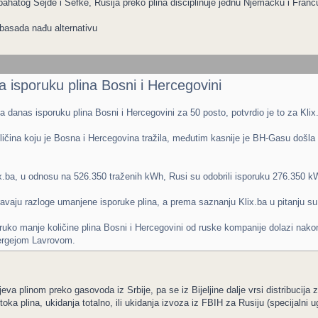
bahatog Sejde i Šefke, Rusija preko plina disciplinuje jednu Njemačku i Fra
basada nađu alternativu
a isporuku plina Bosni i Hercegovini
danas isporuku plina Bosni i Hercegovini za 50 posto, potvrdio je to za Klix
ličina koju je Bosna i Hercegovina tražila, međutim kasnije je BH-Gasu došla
.ba, u odnosu na 526.350 traženih kWh, Rusi su odobrili isporuku 276.350 k
avaju razloge umanjene isporuke plina, a prema saznanju Klix.ba u pitanju su 
uko manje količine plina Bosni i Hercegovini od ruske kompanije dolazi nako
Sergejom Lavrovom.
va plinom preko gasovoda iz Srbije, pa se iz Bijeljine dalje vrsi distribucija 
oka plina, ukidanja totalno, ili ukidanja izvoza iz FBIH za Rusiju (specijalni