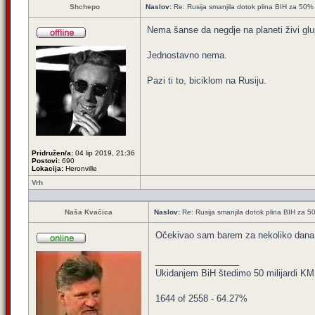
Shchepo
Naslov:
Re: Rusija smanjila dotok plina BIH za 50%
Nema šanse da negdje na planeti živi glup
Jednostavno nema.
Pazi ti to, biciklom na Rusiju.
Pridružen/a:
04 lip 2019, 21:36
Postovi:
690
Lokacija:
Heronville
Vrh
Naša Kvačica
Naslov:
Re: Rusija smanjila dotok plina BIH za 
Očekivao sam barem za nekoliko dana il
_________________
Ukidanjem BiH štedimo 50 milijardi KM
1644 of 2558 - 64.27%