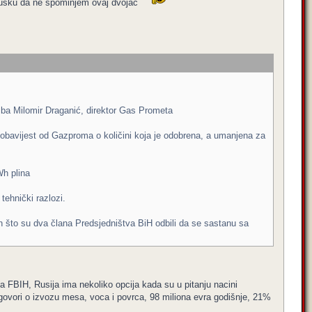
ncusku da ne spominjem ovaj dvojac
.ba Milomir Draganić, direktor Gas Prometa
 obavijest od Gazproma o količini koja je odobrena, a umanjena za
Wh plina
tehnički razlozi.
n što su dva člana Predsjedništva BiH odbili da se sastanu sa
za FBIH, Rusija ima nekoliko opcija kada su u pitanju nacini
 ugovori o izvozu mesa, voca i povrca, 98 miliona evra godišnje, 21%