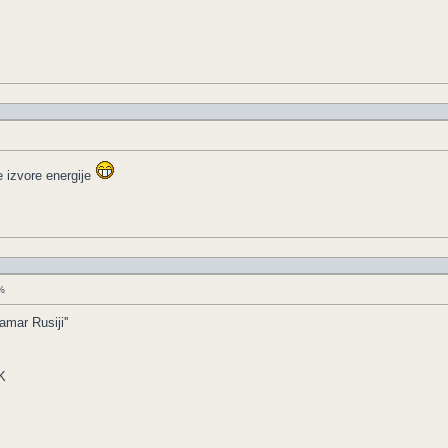
 izvore energije
0%
amar Rusiji''
K