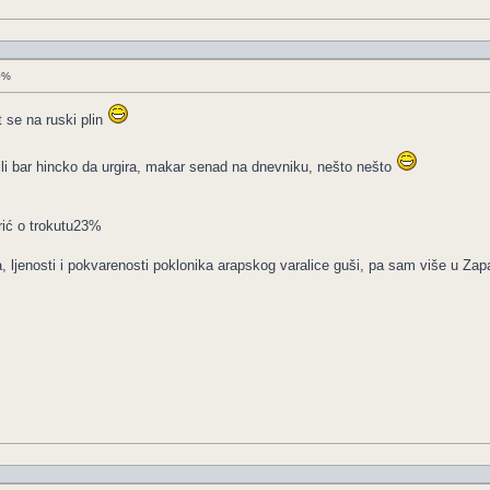
50%
t se na ruski plin
ili bar hincko da urgira, makar senad na dnevniku, nešto nešto
ić o trokutu23%
, ljenosti i pokvarenosti poklonika arapskog varalice guši, pa sam više u Za