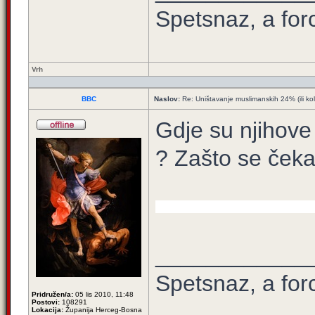
Spetsnaz, a for
Vrh
BBC
Naslov:
Re: Uništavanje muslimanskih 24% (ili ko
Gdje su njihove 
? Zašto se čeka
____________
Spetsnaz, a for
Pridružen/a:
05 lis 2010, 11:48
Postovi:
108291
Lokacija:
Županija Herceg-Bosna