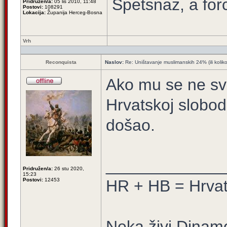
Spetsnaz, a for
Pridružen/a:
05 lis 2010, 11:48
Postovi:
108291
Lokacija:
Županija Herceg-Bosna
Vrh
Reconquista
Naslov:
Re: Uništavanje muslimanskih 24% (ili kolik
Ako mu se ne svi
Hrvatskoj slobod
došao.
_____________
Pridružen/a:
26 stu 2020,
15:23
Postovi:
12453
HR + HB = Hrva
Neka živi Dinamo