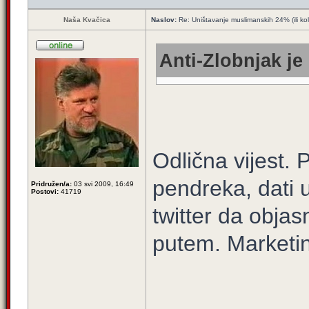
Naša Kvačica
Naslov:
Re: Uništavanje muslimanskih 24% (ili ko
Anti-Zlobnjak je
Odlična vijest. 
pendreka, dati
Pridružen/a:
03 svi 2009, 16:49
Postovi:
41719
twitter da obja
putem. Marketi
____________