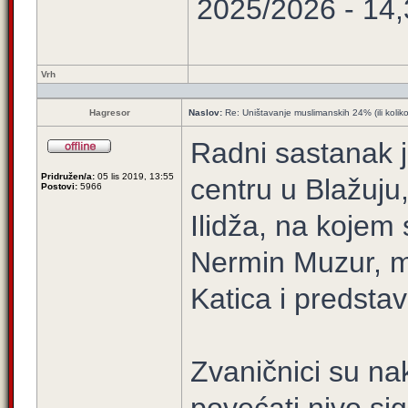
2025/2026 - 14
Vrh
Hagresor
Naslov:
Re: Uništavanje muslimanskih 24% (ili kolik
Radni sastanak 
Pridružen/a:
05 lis 2019, 13:55
centru u Blažuju
Postovi:
5966
Ilidža, na kojem 
Nermin Muzur, mi
Katica i predsta
Zvaničnici su nak