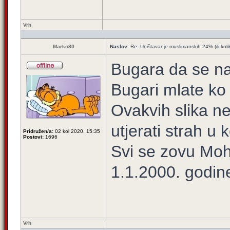
Vrh
Marko80
Naslov:
Re: Uništavanje muslimanskih 24% (ili koli
Bugara da se naj
Bugari mlate ko 
Ovakvih slika ne
utjerati strah u k
Pridružen/a:
02 kol 2020, 15:35
Postovi:
1696
Svi se zovu Moh
1.1.2000. godin
Vrh