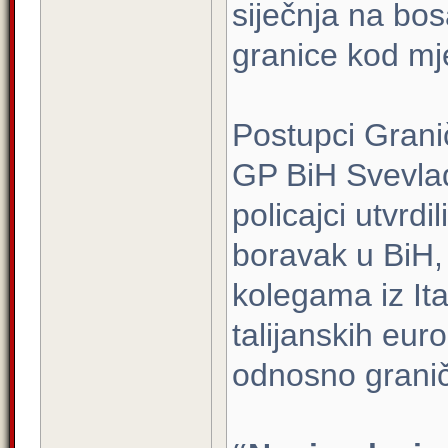
siječnja na bo
granice kod mj
Postupci Granič
GP BiH Svevla
policajci utvrd
boravak u BiH, 
kolegama iz Ita
talijanskih eu
odnosno grani