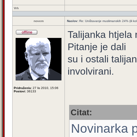
Vrh
novem
Naslov:
Re: Uništavanje muslimanskih 24% (ili ko
Talijanka htjela 
Pitanje je dali
su i ostali talij
involvirani.
Pridružen/a:
27 lis 2010, 15:06
Postovi:
36133
Citat:
Novinarka p