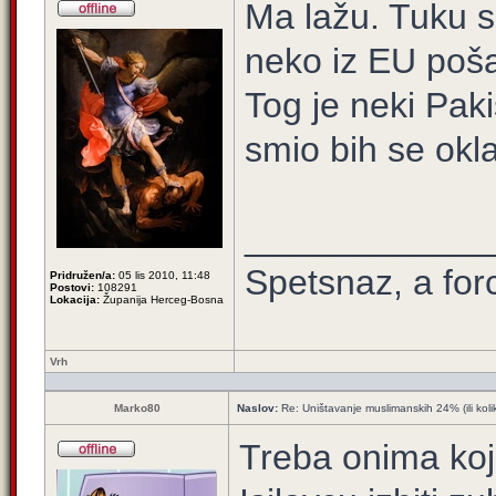
Ma lažu. Tuku s
neko iz EU poša
Tog je neki Paki
smio bih se okla
____________
Spetsnaz, a for
Pridružen/a:
05 lis 2010, 11:48
Postovi:
108291
Lokacija:
Županija Herceg-Bosna
Vrh
Marko80
Naslov:
Re: Uništavanje muslimanskih 24% (ili koli
Treba onima koji