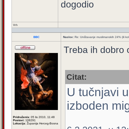
dogodio
Vrh
BBC
Naslov:
Re: Uništavanje muslimanskih 24% (ili ko
Treba ih dobro o
Citat:
U tučnjavi 
izboden mig
Pridružen/a:
05 lis 2010, 11:48
Postovi:
108291
Lokacija:
Županija Herceg-Bosna