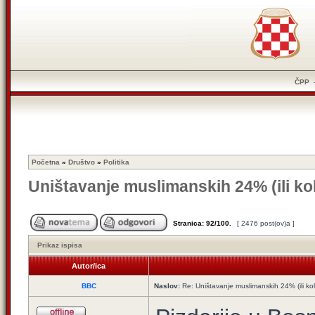
ČPP
Početna
»
Društvo
»
Politika
Uništavanje muslimanskih 24% (ili ko
Stranica:
92
/
100
.
[ 2476 post(ov)a ]
Prikaz ispisa
Autor/ica
BBC
Naslov:
Re: Uništavanje muslimanskih 24% (ili ko