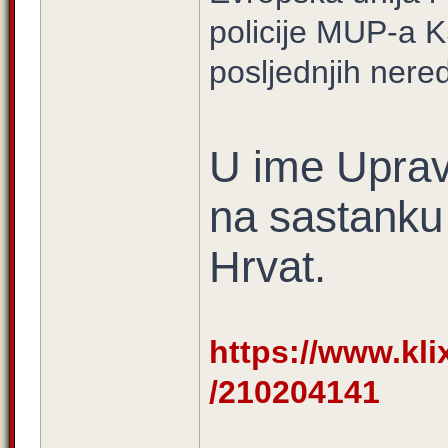
policije MUP-a K
posljednjih nere
U ime Uprav
na sastanku
Hrvat.
https://www.klix.
/210204141