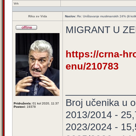
Vrh
Rika sv Vida
Naslov:
Re: Uništavanje muslimanskih 24% (ili koli
MIGRANT U ZE
https://crna-hr
enu/210783
____________
Broj učenika u
Pridružen/a:
01 kol 2020, 11:37
Postovi:
19378
2013/2014 - 25
2023/2024 - 15