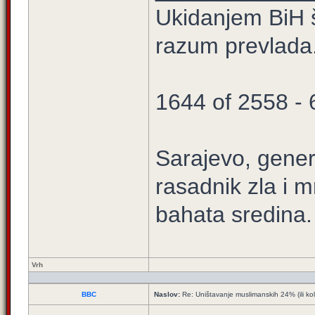
Ukidanjem BiH š
razum prevlada
1644 of 2558 -
Sarajevo, gener
rasadnik zla i m
bahata sredina.
Vrh
BBC
Naslov:
Re: Uništavanje muslimanskih 24% (ili ko