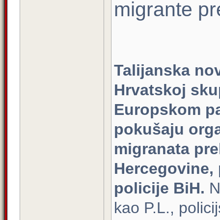
migrante pr
Talijanska nov
Hrvatskoj sku
Europskom par
pokušaju orga
migranata pre
Hercegovine, 
policije BiH.
N
kao P.L., polic