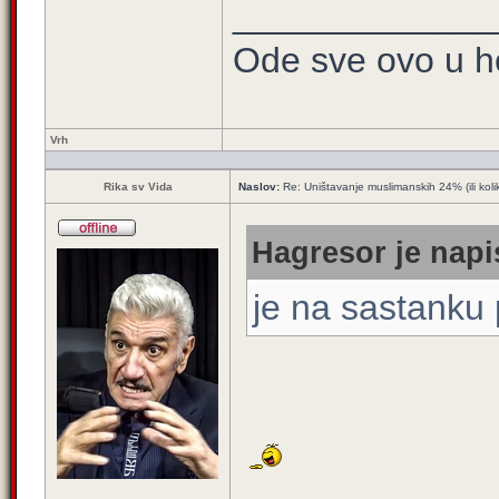
_____________
Ode sve ovo u h
Vrh
Rika sv Vida
Naslov:
Re: Uništavanje muslimanskih 24% (ili koli
Hagresor je napi
je na sastanku