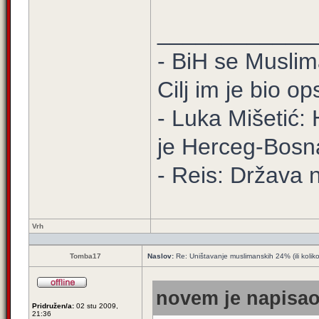
____________
- BiH se Muslima
Cilj im je bio o
- Luka Mišetić: 
je Herceg-Bosn
- Reis: Država 
Vrh
Tomba17
Naslov:
Re: Uništavanje muslimanskih 24% (ili kolik
novem je napisao
Pridružen/a:
02 stu 2009,
21:36