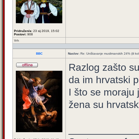
Pridružen/a:
23 sij 2019, 15:02
Postovi:
908
Vrh
BBC
Naslov:
Re: Uništavanje muslimanskih 24% (ili ko
Razlog zašto su
da im hrvatski p
I što se moraju
žena su hrvatski 
____________