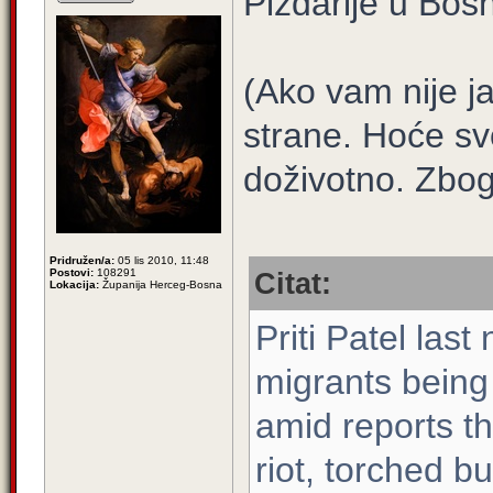
Pizdarije u Bos
(Ako vam nije j
strane. Hoće svo
doživotno. Zbog
Pridružen/a:
05 lis 2010, 11:48
Postovi:
108291
Citat:
Lokacija:
Županija Herceg-Bosna
Priti Patel las
migrants being
amid reports th
riot, torched b