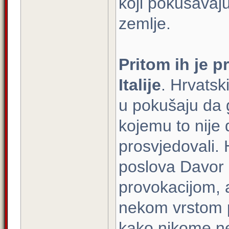
koji pokušavaju
zemlje.
Pritom ih je p
Italije
. Hrvatski
u pokušaju da 
kojemu to nije
prosvjedovali. 
poslova Davor 
provokacijom, 
nekom vrstom p
kako nikome ne