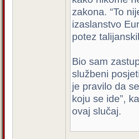
zakona. “To nij
izaslanstvo Eur
potez talijanski
Bio sam zastup
službeni posjet
je pravilo da s
koju se ide”, k
ovaj slučaj.