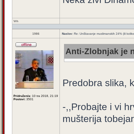
Vrh
1986
Naslov:
Re: Uništavanje muslimanskih 24% (ili kolik
Anti-Zlobnjak je 
Predobra slika, 
Pridružen/a:
10 tra 2018, 21:19
Postovi:
3501
-,,Probajte i vi 
mušterija tobejar