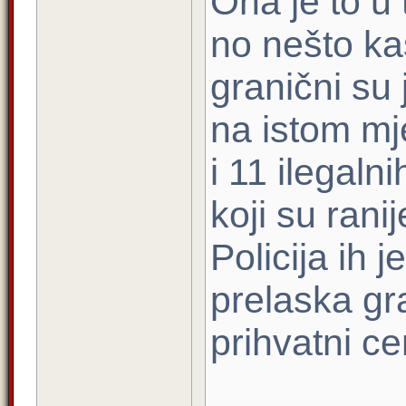
Ona je to u
no nešto ka
granični su 
na istom mje
i 11 ilegaln
koji su ranij
Policija ih 
prelaska gra
prihvatni ce