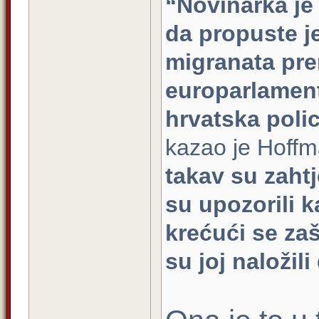
“Novinarka je
da propuste j
migranata pre
europarlament
hrvatska poli
kazao je Hoff
takav su zaht
su upozorili k
krećući se za
su joj naložili