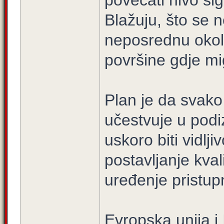
povećati nivo si
Blažuju, što se 
neposrednu okol
površine gdje mi
Plan je da svako 
učestvuje u podiz
uskoro biti vidlj
postavljanje kva
uređenje pristupn
Evropska unija i