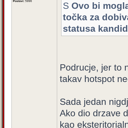
Postovi:
5996
S
Ovo bi mogla
točka za dobiv
statusa kandid
Podrucje, jer to 
takav hotspot n
Sada jedan nigdj
Ako dio drzave do
kao eksteritorial