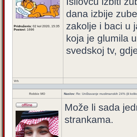
Isilovcu izbiti z
dana izbije zube 
zakolje i baci u
Pridružen/a:
02 kol 2020, 15:35
Postovi:
1696
koja je glumila
svedskoj tv, gdj
Vrh
Robbie MO
Naslov:
Re: Uništavanje muslimanskih 24% (ili kolik
Može li sada jed
strankama.