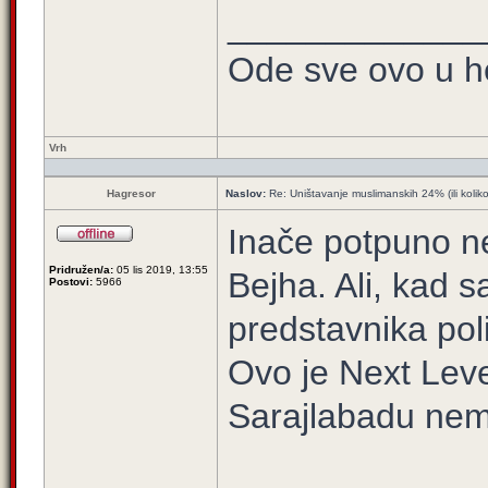
_____________
Ode sve ovo u h
Vrh
Hagresor
Naslov:
Re: Uništavanje muslimanskih 24% (ili kolik
Inače potpuno neb
Pridružen/a:
05 lis 2019, 13:55
Bejha. Ali, kad 
Postovi:
5966
predstavnika pol
Ovo je Next Leve
Sarajlabadu nem