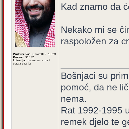
Kad znamo da će 
Nekako mi se čin
raspoložen za cr
Pridružen/a:
03 svi 2009, 10:29
Postovi:
91072
Lokacija:
Institut za razna i
_____________
ostala pitanja
Bošnjaci su prim
pomoć, da ne lič
nema.
Rat 1992-1995 u 
remek djelo te g