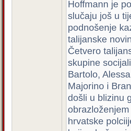
Hoffmann je po
slučaju još u ti
podnošenje kazn
talijanske nov
Četvero talija
skupine socijal
Bartolo, Aless
Majorino i Bra
došli u blizinu
obrazloženjem 
hrvatske polci