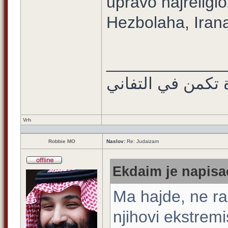
upravo najreligi
Hezbolaha, Iran
_____________
 تكمن في التفاني
Vrh
Robbie MO
Naslov:
Re: Judaizam
Ekdaim je napisao
Ma hajde, ne rad
njihovi ekstremi