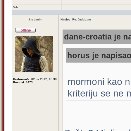
Vrh
krstjanin
Naslov:
Re: Judaizam
dane-croatia je n
horus je napisao
mormoni kao ni 
Pridružen/a:
02 tra 2012, 10:30
Postovi:
8473
kriteriju se ne