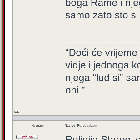
boga Rame i njeg
samo zato sto si 
_____________
“Doći će vrijeme 
vidjeli jednoga ko
njega “lud si” sa
oni.”
Vrh
Neznam
Naslov:
Re: Judaizam
Religija Starog z