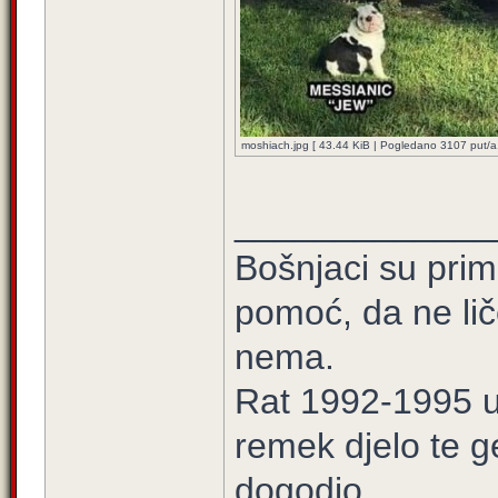
moshiach.jpg [ 43.44 KiB | Pogledano 3107 put/a.
_____________
Bošnjaci su prim
pomoć, da ne lič
nema.
Rat 1992-1995 u 
remek djelo te g
dogodio