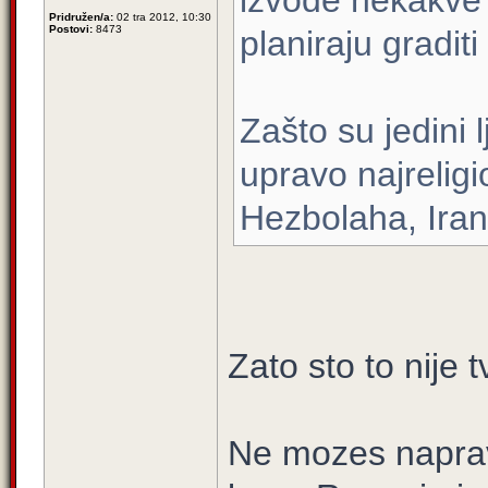
izvode nekakve 
Pridružen/a:
02 tra 2012, 10:30
Postovi:
8473
planiraju gradit
Zašto su jedini 
upravo najrelig
Hezbolaha, Ira
Zato sto to nije 
Ne mozes naprav