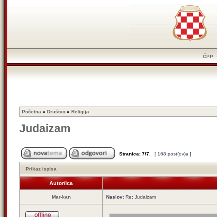
ČPP
Početna
»
Društvo
»
Religija
Judaizam
Stranica:
7
/
7
.
[ 168 post(ov)a ]
Prikaz ispisa
Autor/ica
Mar-kan
Naslov:
Re: Judaizam