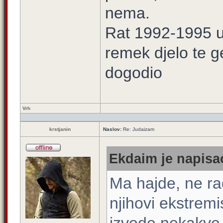
nema.
Rat 1992-1995 u 
remek djelo te g
dogodio
Vrh
krstjanin
Naslov:
Re: Judaizam
Ekdaim je napisao
Ma hajde, ne rad
njihovi ekstremi