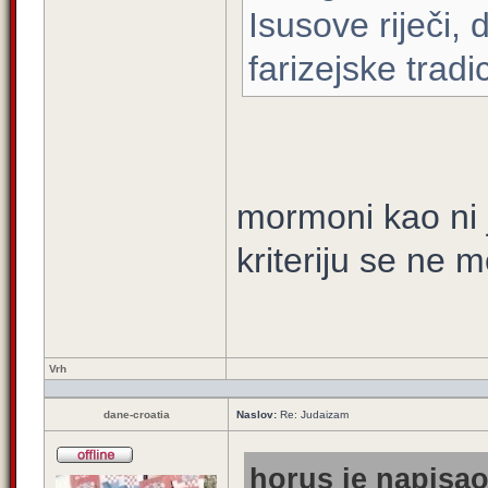
Isusove riječi, 
farizejske tradi
mormoni kao ni j
kriteriju se ne 
Vrh
dane-croatia
Naslov:
Re: Judaizam
horus je napisao