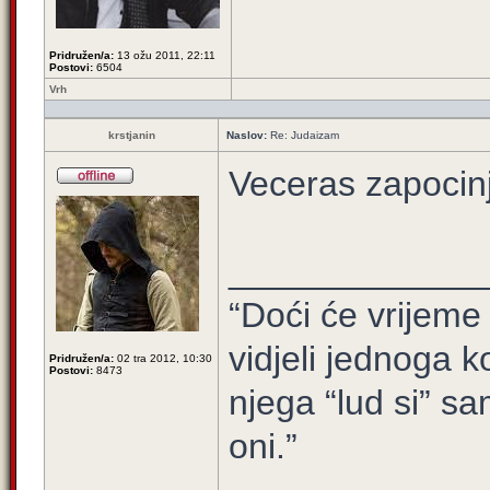
Pridružen/a:
13 ožu 2011, 22:11
Postovi:
6504
Vrh
krstjanin
Naslov:
Re: Judaizam
Veceras zapocin
_____________
“Doći će vrijeme 
vidjeli jednoga ko
Pridružen/a:
02 tra 2012, 10:30
Postovi:
8473
njega “lud si” sa
oni.”