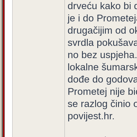
drveću kako bi
je i do Prometej
drugačijim od o
svrdla pokušava
no bez uspjeha.
lokalne šumarsk
dođe do godova.
Prometej nije b
se razlog činio
povijest.hr.