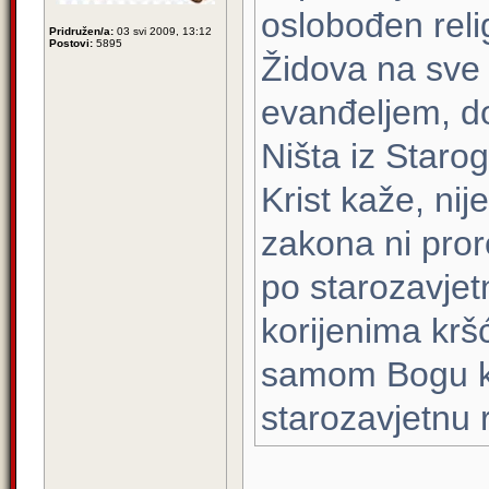
oslobođen relig
Pridružen/a:
03 svi 2009, 13:12
Postovi:
5895
Židova na sve 
evanđeljem, dob
Ništa iz Staro
Krist kaže, nij
zakona ni pror
po starozavjet
korijenima krš
samom Bogu ko
starozavjetnu r