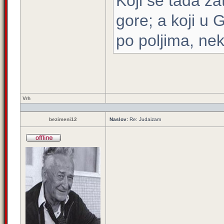
Koji se tada za
gore; a koji u 
po poljima, nek
Vrh
bezimeni12
Naslov:
Re: Judaizam