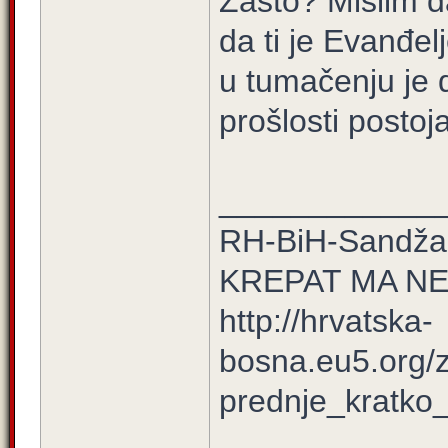
Zašto? Mislim da
da ti je Evanđelj
u tumačenju je d
prošlosti postoja
____________
RH-BiH-Sandžak
KREPAT MA N
http://hrvatska-
bosna.eu5.org/
prednje_kratko_