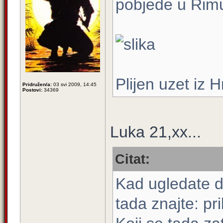
pobjede u Rim
Plijen uzet iz H
Pridružen/a:
03 svi 2009, 14:45
Postovi:
34369
Luka 21,xx...
Citat:
Kad ugledate d
tada znajte: pr