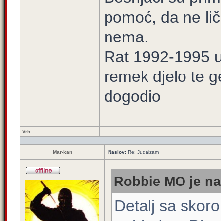
pomoć, da ne lič
nema.
Rat 1992-1995 u 
remek djelo te g
dogodio
Vrh
Mar-kan
Naslov:
Re: Judaizam
Robbie MO je na
Detalj sa skor