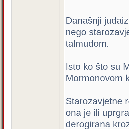
Današnji judaiz
nego starozavj
talmudom.
Isto ko što su M
Mormonovom k
Starozavjetne r
ona je ili uprgr
derogirana kroz