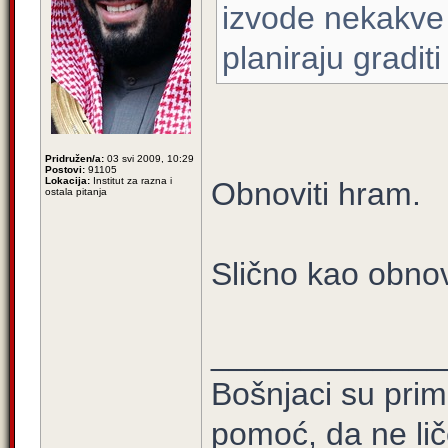
izvode nekakve 
planiraju gradit
Pridružen/a:
03 svi 2009, 10:29
Postovi:
91105
Lokacija:
Institut za razna i
Obnoviti hram.
ostala pitanja
Slično kao obnov
_____________
Bošnjaci su prim
pomoć, da ne lič