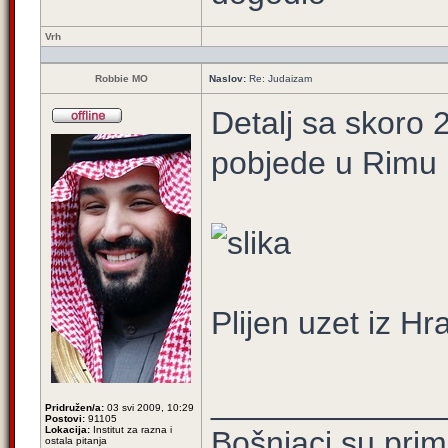
Vrh
Robbie MO
Naslov:
Re: Judaizam
Detalj sa skoro 
pobjede u Rimu
Plijen uzet iz Hr
_____________
Pridružen/a:
03 svi 2009, 10:29
Postovi:
91105
Lokacija:
Institut za razna i
Bošnjaci su prim
ostala pitanja