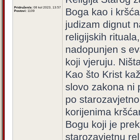
Pridružen/a:
08 kol 2023, 13:57
Boga kao i kršća
Postovi:
1109
judizam dignut n
religijskih ritual
nadopunjen s eva
koji vjeruju. Niš
Kao što Krist kaž
slovo zakona ni 
po starozavjetno
korijenima kršć
Bogu koji je pre
starozavjetnu reli