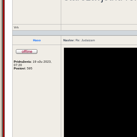
Vrh
Haso
Naslov:
Re: Judaizam
Pridružen/a:
19 ožu 2023,
07:20
Postovi:
595