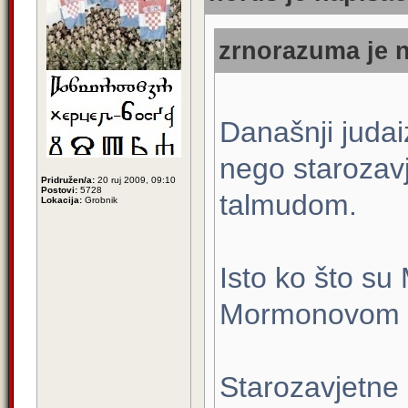
zrnorazuma je n
Današnji judai
nego starozav
Pridružen/a:
20 ruj 2009, 09:10
Postovi:
5728
talmudom.
Lokacija:
Grobnik
Isto ko što su 
Mormonovom k
Starozavjetne 