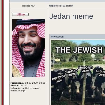
Robbie MO
Naslov:
Re: Judaizam
Jedan meme
Privitak/ci:
Pridružen/a:
03 svi 2009, 10:29
Postovi:
91105
Lokacija:
Institut za razna i
ostala pitanja