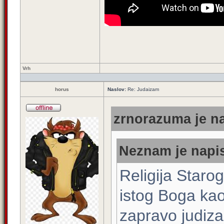
Vrh
horus
Naslov:
Re: Judaizam
zrnorazuma je na
Neznam je napis
Religija Staro
istog Boga kao
zapravo judiza