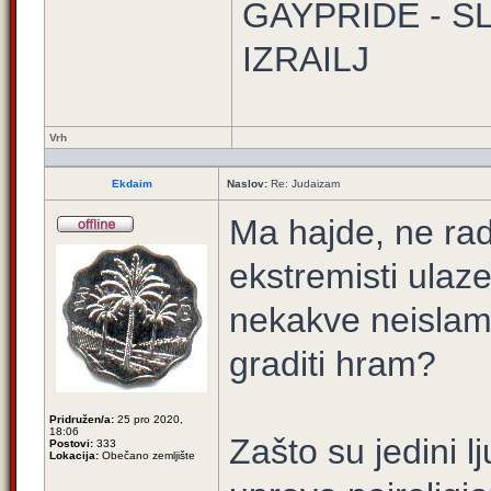
GAYPRIDE - S
IZRAILJ
Vrh
Ekdaim
Naslov:
Re: Judaizam
Ma hajde, ne radi
ekstremisti ulaz
nekakve neislams
graditi hram?
Pridružen/a:
25 pro 2020,
18:06
Zašto su jedini l
Postovi:
333
Lokacija:
Obečano zemljište