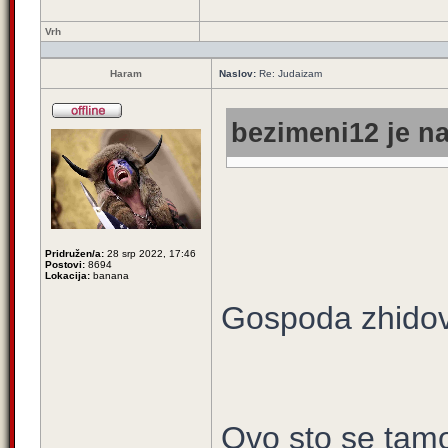
Vrh
Haram
Naslov:
Re: Judaizam
bezimeni12 je na
Pridružen/a:
28 srp 2022, 17:46
Postovi:
8694
Lokacija:
banana
Gospoda zhidovi
Ovo sto se tamo