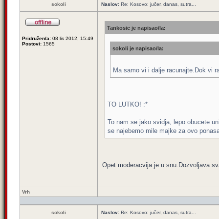
sokoli
Naslov:
Re: Kosovo: jučer, danas, sutra...
Tankosic je napisao/la:
Pridružen/a:
08 lis 2012, 15:49
Postovi:
1565
sokoli je napisao/la:
Ma samo vi i dalje racunajte.Dok vi r
TO LUTKO! :*
To nam se jako svidja, lepo obucete uni
se najebemo mile majke za ovo ponasan
Opet moderacvija je u snu.Dozvoljava s
Vrh
sokoli
Naslov:
Re: Kosovo: jučer, danas, sutra...