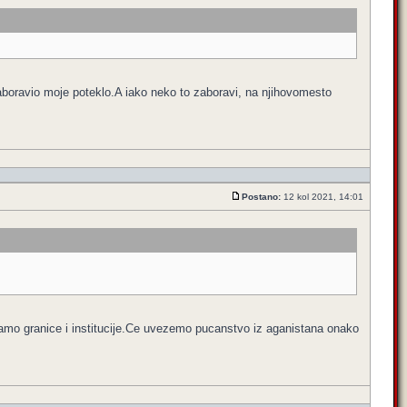
boravio moje poteklo.A iako neko to zaboravi, na njihovomesto
Postano:
12 kol 2021, 14:01
amo granice i institucije.Ce uvezemo pucanstvo iz aganistana onako