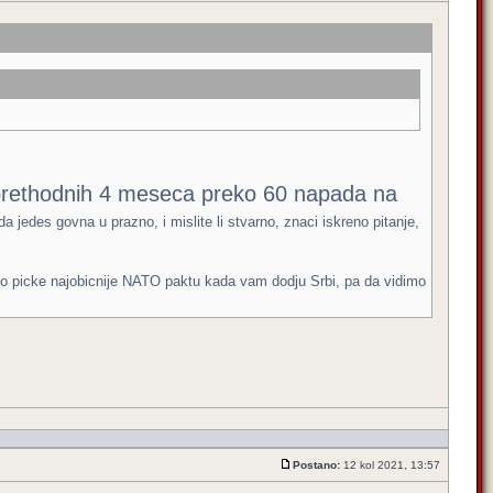
 prethodnih 4 meseca preko 60 napada na
jedes govna u prazno, i mislite li stvarno, znaci iskreno pitanje,
kao picke najobicnije NATO paktu kada vam dodju Srbi, pa da vidimo
Postano:
12 kol 2021, 13:57