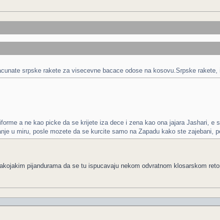
acunate srpske rakete za visecevne bacace odose na kosovu.Srpske rakete, izrae
forme a ne kao picke da se krijete iza dece i zena kao ona jajara Jashari, e
je u miru, posle mozete da se kurcite samo na Zapadu kako ste zajebani, pos
vakojakim pijandurama da se tu ispucavaju nekom odvratnom klosarskom reto