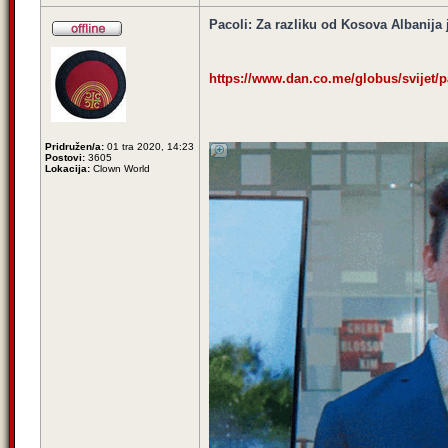
Pacoli: Za razliku od Kosova Albanija 
https://www.dan.co.me/globus/svijet/pa
Pridružen/a:
01 tra 2020, 14:23
Postovi:
3605
Lokacija:
Clown World