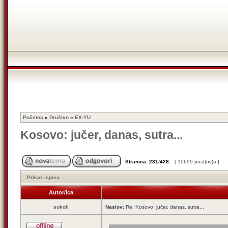
Početna
»
Društvo
»
EX-YU
Kosovo: jučer, danas, sutra...
Stranica:
231
/
428
.
[ 10699 post(ov)a ]
Prikaz ispisa
Autor/ica
sokoli
Naslov:
Re: Kosovo: jučer, danas, sutra...