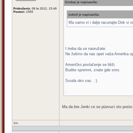
Grobar je napisao/la:
Pridružen/a:
08 lis 2012, 15:49
Postovi:
1565
sokoli je napisao/la:
Ma samo vi i dalje racunajte.Dok vi r
I treba da se naoružate.
Ne želimo da nas opet vaša Amerika opt
Američko povlačenje se bliži.
Budite spremni, znate gde smo.
Svuda oko vas.. :)
.
Ma da bre.Jenki ce se püovuci sto posto
Vrh