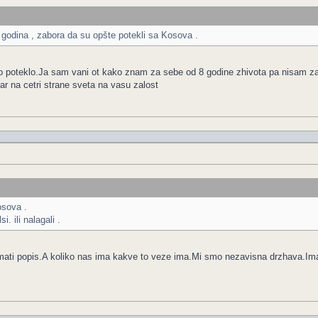
 godina , zabora da su opšte potekli sa Kosova .
vo poteklo.Ja sam vani ot kako znam za sebe od 8 godine zhivota pa nisam za
var na cetri strane sveta na vasu zalost
osova .
i. ili nalagali .
imati popis.A koliko nas ima kakve to veze ima.Mi smo nezavisna drzhava.Im