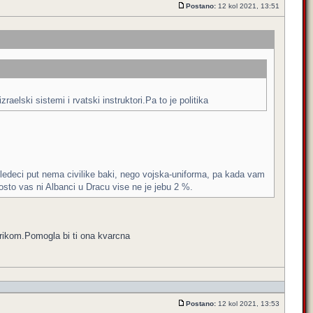
Postano:
12 kol 2021, 13:51
lski sistemi i rvatski instruktori.Pa to je politika
 sledeci put nema civilike baki, nego vojska-uniforma, pa kada vam
to vas ni Albanci u Dracu vise ne je jebu 2 %.
rikom.Pomogla bi ti ona kvarcna
Postano:
12 kol 2021, 13:53