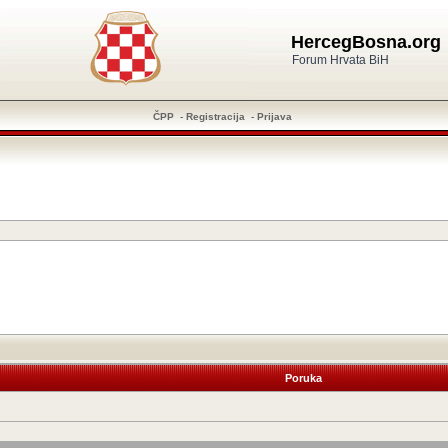
HercegBosna.org
Forum Hrvata BiH
ČPP
-
Registracija
-
Prijava
Poruka