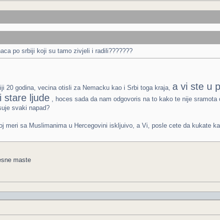
aca po srbiji koji su tamo zivjeli i radili???????
a vi ste u
iji 20 godina, vecina otisli za Nemacku kao i Srbi toga kraja,
i stare ljude
, hoces sada da nam odgovoris na to kako te nije sramota da 
isuje svaki napad?
njoj meri sa Muslimanima u Hercegovini iskljuivo, a Vi, posle cete da kukate 
olesne maste