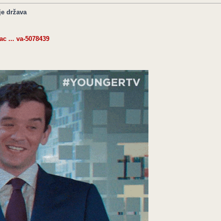
je država
c ... va-5078439