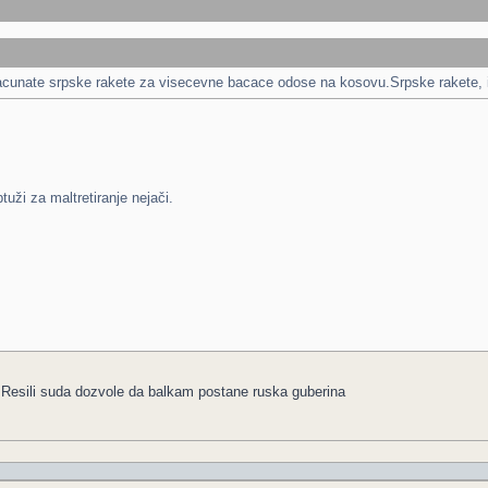
acunate srpske rakete za visecevne bacace odose na kosovu.Srpske rakete, izrae
uži za maltretiranje nejači.
.Resili suda dozvole da balkam postane ruska guberina