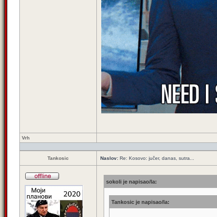
Vrh
Tankosic
Naslov:
Re: Kosovo: jučer, danas, sutra...
sokoli je napisao/la:
Tankosic je napisao/la: