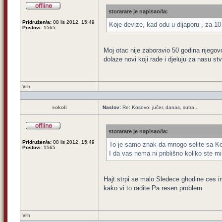
storarare je napisao/la:
Pridružen/a:
08 lis 2012, 15:49
Koje devize, kad odu u dijaporu , za 10
Postovi:
1565
Moj otac nije zaboravio 50 godina njego
dolaze novi koji rade i djeluju za nasu st
Vrh
sokoli
Naslov:
Re: Kosovo: jučer, danas, sutra...
storarare je napisao/la:
Pridružen/a:
08 lis 2012, 15:49
To je samo znak da mnogo selite sa K
Postovi:
1565
I da vas nema ni priblišno koliko ste mils
Hajt strpi se malo.Sledece ghodine ces 
kako vi to radite.Pa resen problem
Vrh