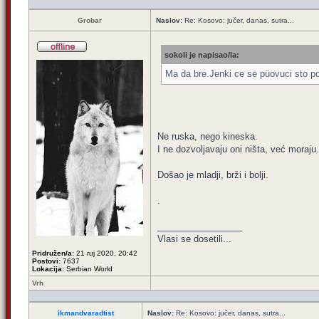
Grobar
Naslov:
Re: Kosovo: jučer, danas, sutra...
sokoli je napisao/la:
Ma da bre.Jenki ce se püovuci sto p
Ne ruska, nego kineska.
I ne dozvoljavaju oni ništa, već moraju.
Došao je mladji, brži i bolji.
.
_________________
Vlasi se dosetili...
Pridružen/a:
21 ruj 2020, 20:42
Postovi:
7637
Lokacija:
Serbian World
Vrh
ikmandvaradtist
Naslov:
Re: Kosovo: jučer, danas, sutra...