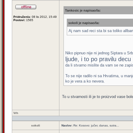
Tankosic je napisao/la:
Pridružen/a:
08 lis 2012, 15:49
Postovi:
1565
sokoli je napisao/la:
Aj nam sad reci sta bi sa toliko allban
Niko pipnuo nije ni jednog Siptara u Srb
ljude, i to po pravilu decu 
da li stvarno mislite da vam se ne zap
To se nije radilo ni sa Hrvatima, u ma
ko je vera a ko nevera.
To u stvarnosti ili je to proizvod vase b
Vrh
sokoli
Naslov:
Re: Kosovo: jučer, danas, sutra...