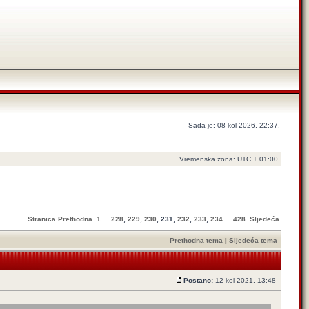
Sada je: 08 kol 2026, 22:37.
Vremenska zona: UTC + 01:00
Stranica
Prethodna
1
...
228
,
229
,
230
,
231
,
232
,
233
,
234
...
428
Sljedeća
Prethodna tema
|
Sljedeća tema
Postano:
12 kol 2021, 13:48