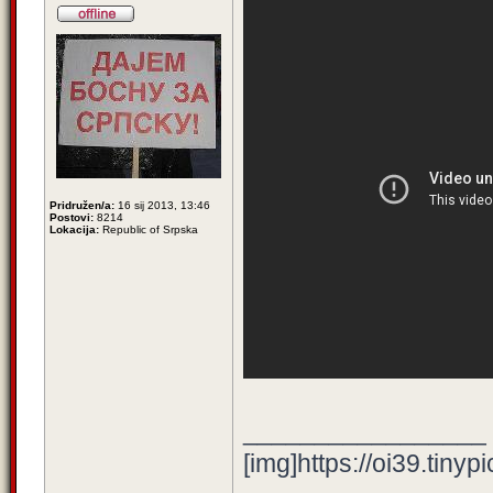
Pridružen/a:
16 sij 2013, 13:46
Postovi:
8214
Lokacija:
Republic of Srpska
_________________
[img]https://oi39.tinyp