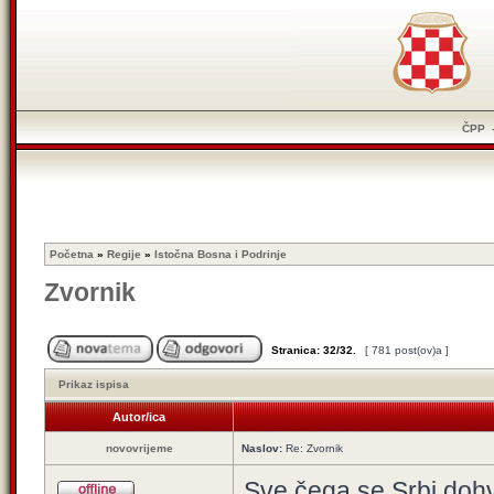
ČPP
Početna
»
Regije
»
Istočna Bosna i Podrinje
Zvornik
Stranica:
32
/
32
.
[ 781 post(ov)a ]
Prikaz ispisa
Autor/ica
novovrijeme
Naslov:
Re: Zvornik
Sve čega se Srbi dohv