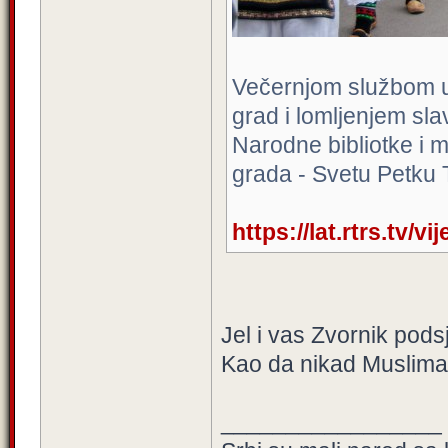
Večernjom službom u 
grad i lomljenjem sla
Narodne bibliotke i m
grada - Svetu Petku 
https://lat.rtrs.tv/v
Jel i vas Zvornik pod
Kao da nikad Musliman
_________________