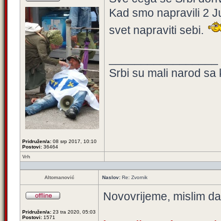
Kad smo napravili 2 J
svet napraviti sebi.
_________________
Srbi su mali narod sa 
Pridružen/a:
08 srp 2017, 10:10
Postovi:
36464
Vrh
Altomanović
Naslov:
Re: Zvornik
Novovrijeme, mislim da 
Pridružen/a:
23 tra 2020, 05:03
Postovi:
1571