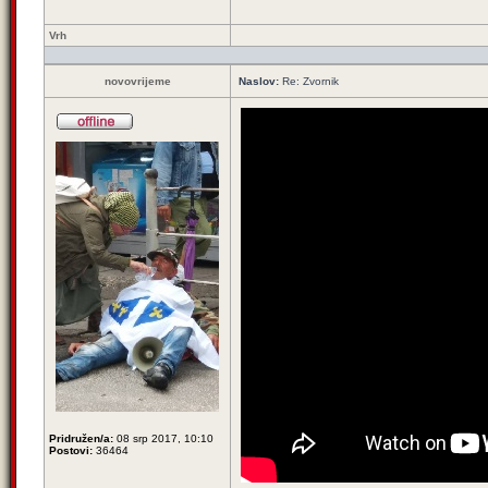
Vrh
novovrijeme
Naslov:
Re: Zvornik
Pridružen/a:
08 srp 2017, 10:10
Postovi:
36464