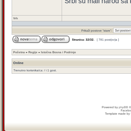
Srbi su mali narod sa 
Vrh
Prikaži postove “stare”:
Stranica:
32
/
32
.
[ 781 post(ov)a ]
Početna
»
Regije
»
Istočna Bosna i Podrinje
Online
Trenutno korisnika/ca: / i 1 gost.
Powered by
phpBB
©
Facebo
Template made by