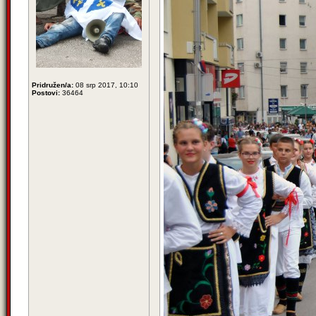
Pridružen/a:
08 srp 2017, 10:10
Postovi:
36464