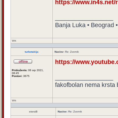
https://www.in4s.net/r
_________________
Banja Luka • Beograd •
Vrh
turbotakija
Naslov:
Re: Zvornik
https://www.youtub
Pridružen/a:
06 srp 2021,
08:45
_________________
Postovi:
3675
fakofbolan nema krsta b
Vrh
storaB
Naslov:
Re: Zvornik