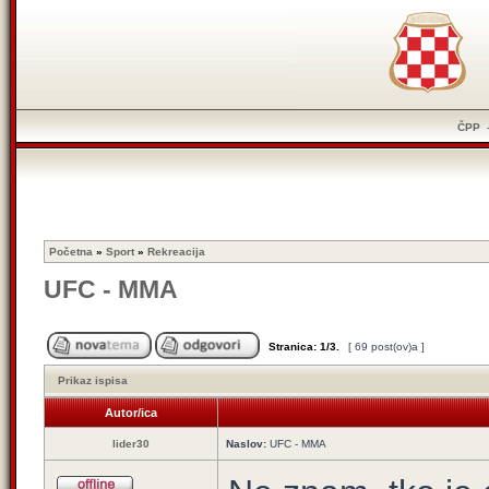
ČPP
Početna
»
Sport
»
Rekreacija
UFC - MMA
Stranica:
1
/
3
.
[ 69 post(ov)a ]
Prikaz ispisa
Autor/ica
lider30
Naslov:
UFC - MMA