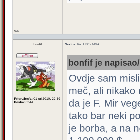
Vrh
bonfif
Naslov:
Re: UFC - MMA
bonfif je napisao/
Ovdje sam misli
meč, ali nikako n
Pridružen/a:
01 ruj 2010, 22:36
da je F. Mir vege
Postovi:
544
tako bar neki po
je borba, a na n