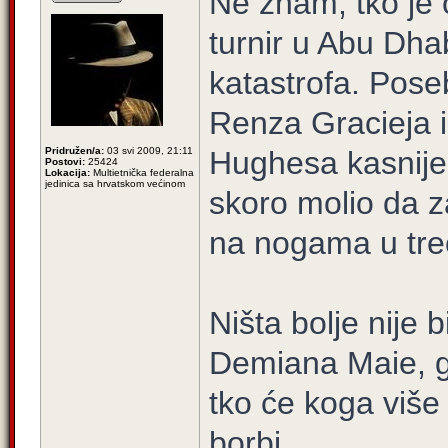
Ne znam, tko je
turnir u Abu Dhab
katastrofa. Pose
Renza Gracieja 
Pridružen/a:
03 svi 2009, 21:11
Hughesa kasnije
Postovi:
25424
Lokacija:
Multietnička federalna
jedinica sa hrvatskom većinom
skoro molio da z
na nogama u treć
Ništa bolje nije 
Demiana Maie, gd
tko će koga više 
borbi.