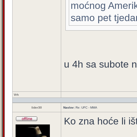
moćnog Amerika
samo pet tjeda
u 4h sa subote n
Vrh
lider30
Naslov:
Re: UFC - MMA
Ko zna hoće li iš