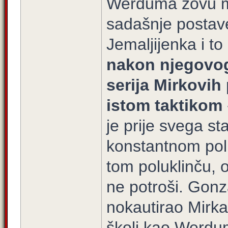
Werduma zovu maj
sadašnje postave
Jemaljijenka i t
nakon njegovo
serija Mirkovih
istom taktikom
je prije svega s
konstantnom polu
tom poluklinču, 
ne potroši. Gon
nokautirao Mirka 
školi kao Werdu