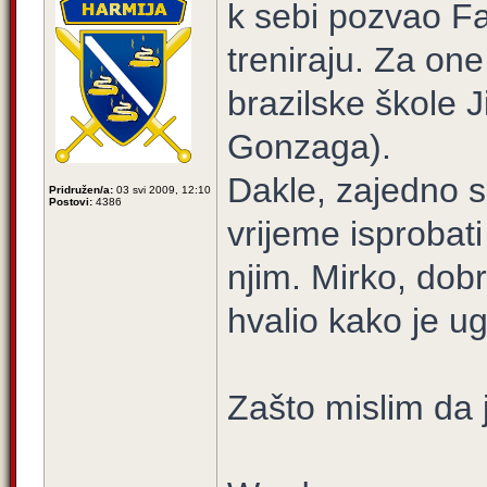
k sebi pozvao F
treniraju. Za one
brazilske škole Ji
Gonzaga).
Dakle, zajedno s
Pridružen/a:
03 svi 2009, 12:10
Postovi:
4386
vrijeme isprobati
njim. Mirko, dob
hvalio kako je ug
Zašto mislim da j