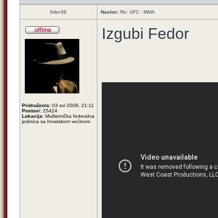
lider30
Naslov:
Re: UFC - MMA
Izgubi Fedor
Pridružen/a:
03 svi 2009, 21:11
Postovi:
25424
Lokacija:
Multietnička federalna
jedinica sa hrvatskom većinom