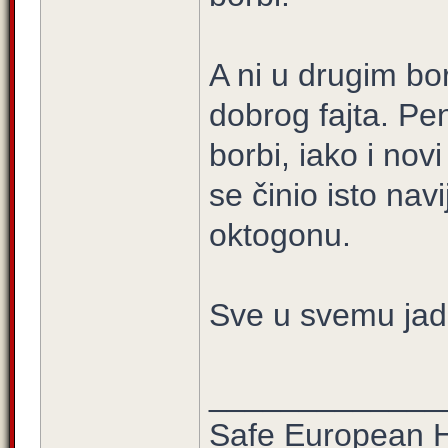
A ni u drugim bo
dobrog fajta. Pen
borbi, iako i nov
se činio isto na
oktogonu.
Sve u svemu jad
_____________
Safe European