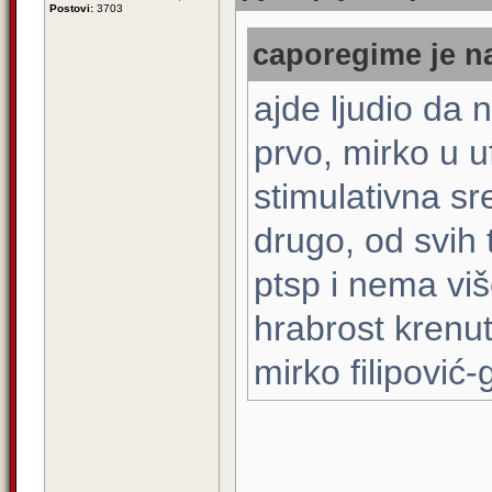
Postovi:
3703
caporegime je na
ajde ljudio da 
prvo, mirko u u
stimulativna s
drugo, od svih 
ptsp i nema vi
hrabrost krenut
mirko filipović