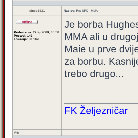
since1921
Naslov:
Re: UFC - MMA
Je borba Hughes 
Pridružen/a:
29 lip 2009, 06:58
MMA ali u drugoj 
Postovi:
141
Lokacija:
Capital
Maie u prve dvij
za borbu. Kasnij
trebo drugo...
_____________
FK Željezničar
Vrh