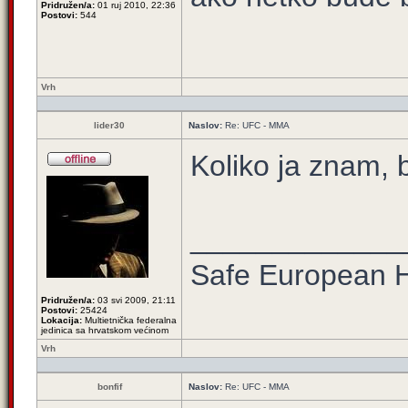
Pridružen/a:
01 ruj 2010, 22:36
Postovi:
544
Vrh
lider30
Naslov:
Re: UFC - MMA
Koliko ja znam, b
_____________
Safe European
Pridružen/a:
03 svi 2009, 21:11
Postovi:
25424
Lokacija:
Multietnička federalna
jedinica sa hrvatskom većinom
Vrh
bonfif
Naslov:
Re: UFC - MMA