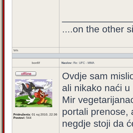
_____________
....on the other s
Vrh
bonfif
Naslov:
Re: UFC - MMA
Ovdje sam mislio
ali nikako naći u 
Mir vegetarijanac
portali prenose, 
Pridružen/a:
01 ruj 2010, 22:36
Postovi:
544
negdje stoji da 