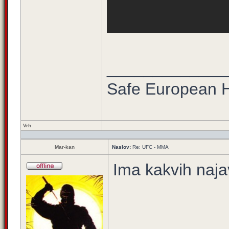
_____________
Safe European
Vrh
Mar-kan
Naslov:
Re: UFC - MMA
Ima kakvih naja