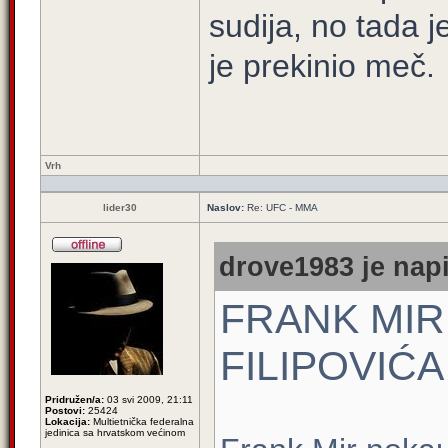
sudija, no tada j
je prekinio meč.
Vrh
lider30
Naslov:
Re: UFC - MMA
drove1983 je napi
FRANK MIR
FILIPOVIĆA
Pridružen/a:
03 svi 2009, 21:11
Postovi:
25424
Lokacija:
Multietnička federalna
jedinica sa hrvatskom većinom