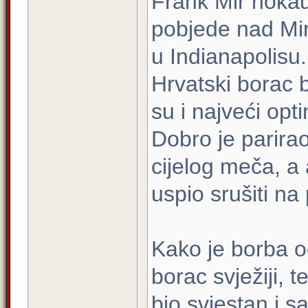
Frank Mir nokau
pobjede nad Mi
u Indianapolisu.
Hrvatski borac 
su i najveći opti
Dobro je parira
cijelog meča, a 
uspio srušiti na 
Kako je borba od
borac svježiji, 
bio svjestan i s