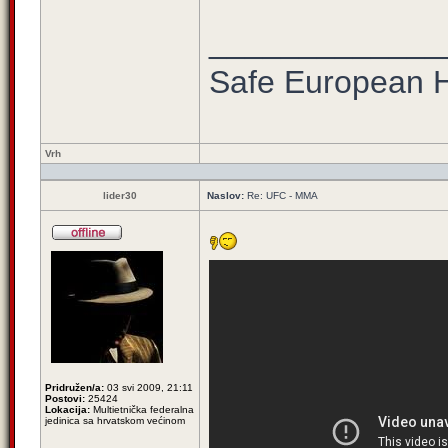
_____________
Safe European
Vrh
lider30
Naslov:
Re: UFC - MMA
Pridružen/a:
03 svi 2009, 21:11
Postovi:
25424
Lokacija:
Multietnička federalna
jedinica sa hrvatskom većinom