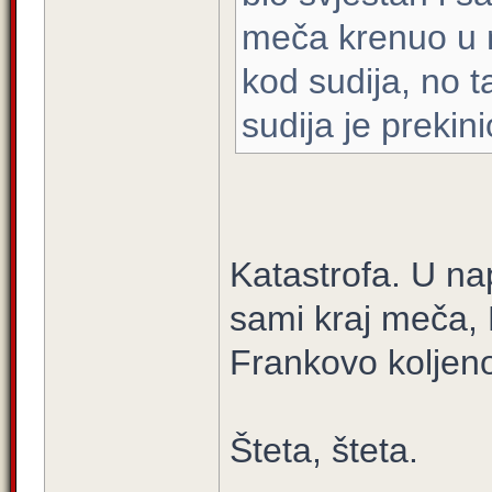
meča krenuo u n
kod sudija, no t
sudija je prekin
Katastrofa. U n
sami kraj meča, 
Frankovo koljeno
Šteta, šteta.