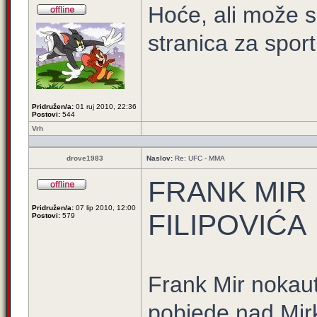
Hoće, ali može se
stranica za sport
Pridružen/a:
01 ruj 2010, 22:36
Postovi:
544
Vrh
drove1983
Naslov:
Re: UFC - MMA
FRANK MIR
Pridružen/a:
07 lip 2010, 12:00
FILIPOVIĆA
Postovi:
579
Frank Mir nokaut
pobjede nad Mir