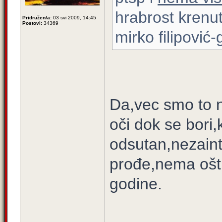
hrabrost krenu
Pridružen/a:
03 svi 2009, 14:45
Postovi:
34369
mirko filipović
Da,vec smo to n
oči dok se bori,
odsutan,nezaint
prođe,nema oštr
godine.