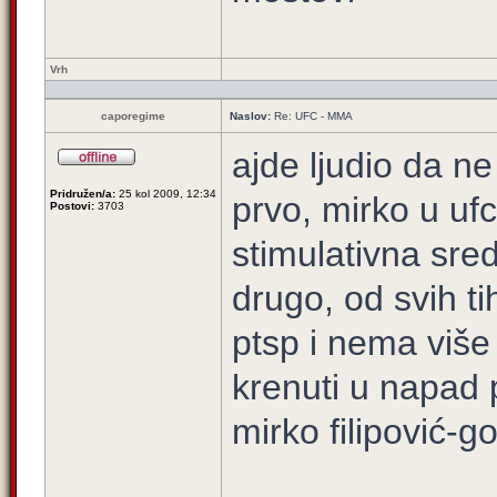
Vrh
caporegime
Naslov:
Re: UFC - MMA
ajde ljudio da n
Pridružen/a:
25 kol 2009, 12:34
prvo, mirko u uf
Postovi:
3703
stimulativna sre
drugo, od svih t
ptsp i nema više
krenuti u napad 
mirko filipović-g