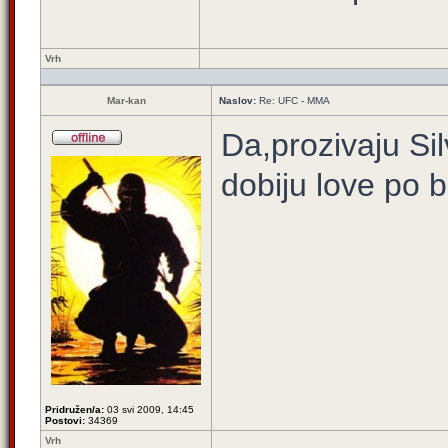
Vrh
Mar-kan
Naslov:
Re: UFC - MMA
Da,prozivaju Si
dobiju love po 
Pridružen/a:
03 svi 2009, 14:45
Postovi:
34369
Vrh