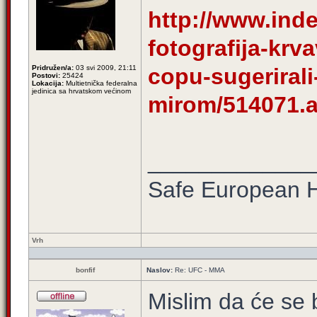
http://www.inde
fotografija-krv
Pridružen/a:
03 svi 2009, 21:11
copu-sugerirali
Postovi:
25424
Lokacija:
Multietnička federalna
jedinica sa hrvatskom većinom
mirom/514071.
_____________
Safe European
Vrh
bonfif
Naslov:
Re: UFC - MMA
Mislim da će se b