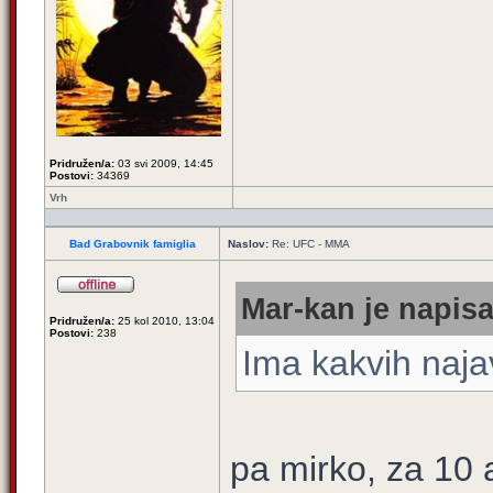
Pridružen/a:
03 svi 2009, 14:45
Postovi:
34369
Vrh
Bad Grabovnik famiglia
Naslov:
Re: UFC - MMA
Mar-kan je napisa
Pridružen/a:
25 kol 2010, 13:04
Postovi:
238
Ima kakvih naja
pa mirko, za 10