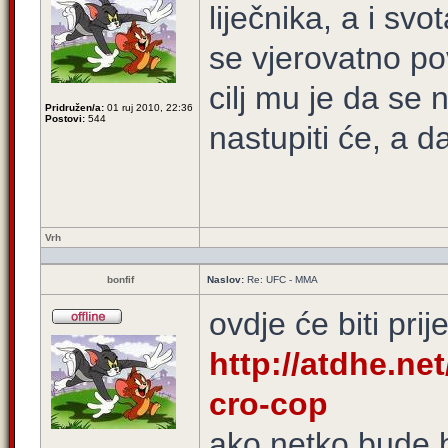
liječnika, a i sv
se vjerovatno pov
cilj mu je da se
Pridružen/a:
01 ruj 2010, 22:36
Postovi:
544
nastupiti će, a da
Vrh
bonfif
Naslov:
Re: UFC - MMA
ovdje će biti prij
http://atdhe.ne
cro-cop
ako netko bude 