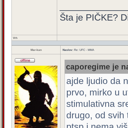
_____________
Šta je PIČKE? Di
Vrh
Mar-kan
Naslov:
Re: UFC - MMA
caporegime je na
ajde ljudio da 
prvo, mirko u u
stimulativna s
drugo, od svih 
ptsp i
nema viš