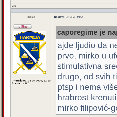
Vrh
pjosip
Naslov:
Re: UFC - MMA
caporegime je na
ajde ljudio da 
prvo, mirko u u
stimulativna sr
drugo, od svih 
Pridružen/a:
03 svi 2009, 12:10
Postovi:
4386
ptsp i nema viš
hrabrost krenut
mirko filipović-