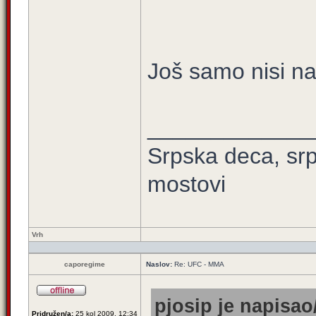
Još samo nisi na
_____________
Srpska deca, srps
mostovi
Vrh
caporegime
Naslov:
Re: UFC - MMA
pjosip je napisao/
Pridružen/a:
25 kol 2009, 12:34