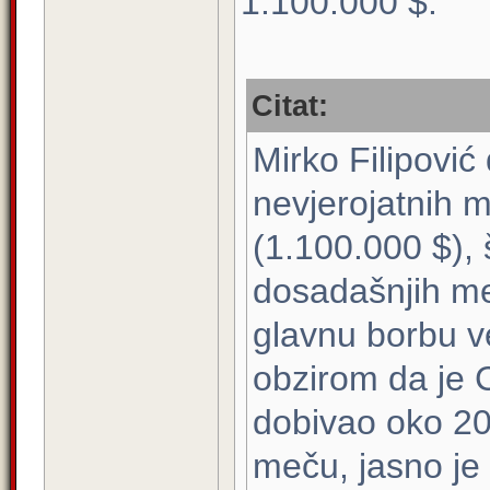
1.100.000 $.
Citat:
Mirko Filipović
nevjerojatnih mi
(1.100.000 $), 
dosadašnjih me
glavnu borbu v
obzirom da je C
dobivao oko 20
meču, jasno je z