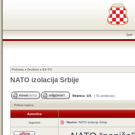
ČPP
Početna
»
Društvo
»
EX-YU
NATO izolacija Srbije
Stranica:
1
/
3
.
[ 51 post(ov)a ]
Prikaz ispisa
Autor/ica
Naslov:
NATO izolacija Srbije
laganini