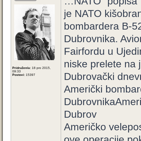
…NATO “popiša” t
je NATO kišobra
bombardera B-52 
Dubrovnika. Avioni
Fairfordu u Ujedi
niske prelete na 
Pridružen/a:
18 pro 2015,
09:33
Dubrovački dnevn
Postovi:
15397
Američki bombarde
DubrovnikaAmerič
Dubrov
Američko veleposl
ove operacije po