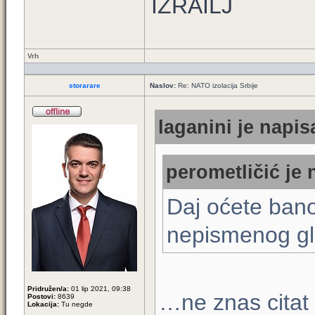
IZRAILJ
Vrh
storarare
Naslov:
Re: NATO izolacija Srbije
laganini je napis
perometličić je 
Daj oćete bano
nepismenog g
Pridružen/a:
01 lip 2021, 09:38
…ne znas citat
Postovi:
8639
Lokacija:
Tu negde