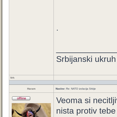
.
____________
Srbijanski ukruh
Vrh
Haram
Naslov:
Re: NATO izolacija Srbije
Veoma si necitl
nista protiv teb