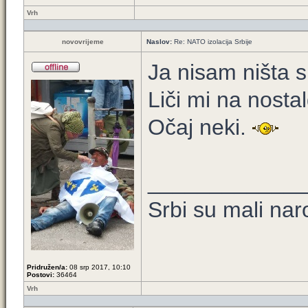
Vrh
novovrijeme
Naslov:
Re: NATO izolacija Srbije
Ja nisam ništa s
Liči mi na nost
Očaj neki.
____________
Srbi su mali nar
Pridružen/a:
08 srp 2017, 10:10
Postovi:
36464
Vrh