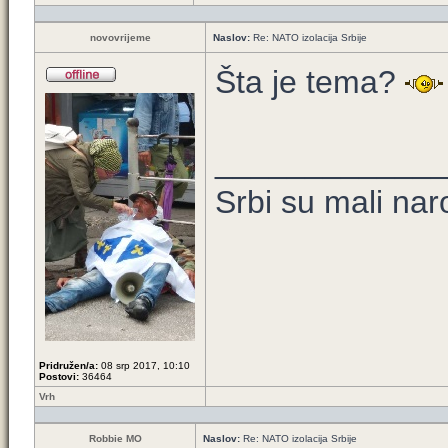
novovrijeme
Naslov:
Re: NATO izolacija Srbije
Šta je tema?
____________
Srbi su mali nar
Pridružen/a:
08 srp 2017, 10:10
Postovi:
36464
Vrh
Robbie MO
Naslov:
Re: NATO izolacija Srbije