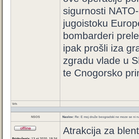
sigurnosti NATO-
jugoistoku Europe
bombarderi prelet
ipak prošli iza gr
zgradu vlade u S
te Cnogorsko pri
Vrh
NSOS
Naslov:
Re: E moj druže beogradski ne moze se ni 
Atrakcija za blen
Pridružen/a:
13 sij 2020, 18:34