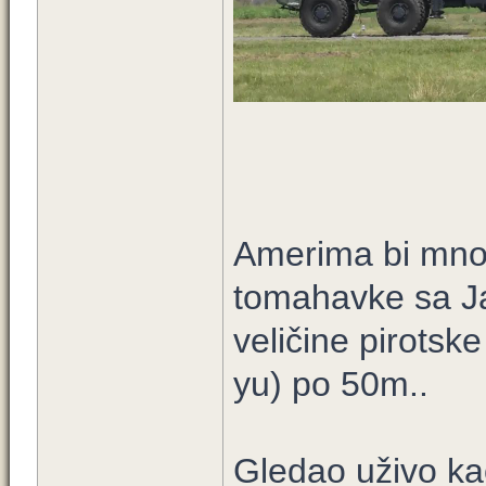
Amerima bi mnogo
tomahavke sa Jad
veličine pirotsk
yu) po 50m..
Gledao uživo kao 