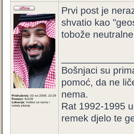
Prvi post je nera
shvatio kao "geos
tobože neutralne
_____________
Bošnjaci su prim
pomoć, da ne lič
nema.
Pridružen/a:
03 svi 2009, 10:29
Postovi:
91106
Lokacija:
Institut za razna i
Rat 1992-1995 u B
ostala pitanja
remek djelo te ge