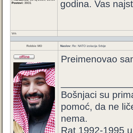
godina. Vas najst
Postovi:
3931
Vrh
Robbie MO
Naslov:
Re: NATO izolacija Srbije
Preimenovao sam 
_____________
Bošnjaci su prim
pomoć, da ne lič
nema.
Rat 1992-1995 u B