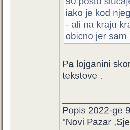
90 posto slucaje
iako je kod nje
- ali na kraju k
obicno jer sam i
Pa lojganini sko
tekstove .
____________
Popis 2022-ge 
"Novi Pazar ,Sje