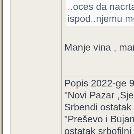
..oces da nacrt
ispod..njemu mog
Manje vina , man
____________
Popis 2022-ge 
"Novi Pazar ,Sje
Srbendi ostatak 
"Preševo i Buja
ostatak srbofilni 