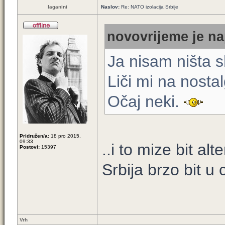
laganini
Naslov:
Re: NATO izolacija Srbije
novovrijeme je na
Ja nisam ništa s
Liči mi na nost
Očaj neki.
Pridružen/a:
18 pro 2015,
09:33
..i to mize bit al
Postovi:
15397
Srbija brzo bit u 
Vrh