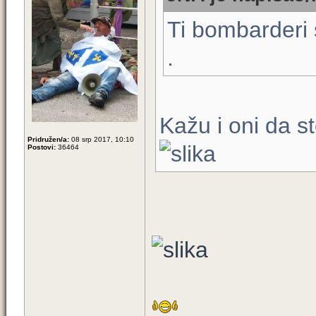
Ti bombarderi 
.
Kažu i oni da s
Pridružen/a:
08 srp 2017, 10:10
Postovi:
36464