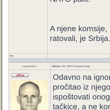
A njene komsije, 
ratovali, je Srbija
Vrh
Legionnaire
Naslov:
Re: NATO izolacija Srbije
Odavno na ignore
pročitao iz njeg
ispoštovati onog
tačkice, a ne kor