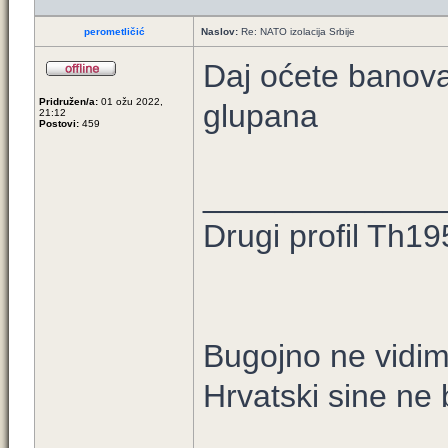
perometličić
Naslov:
Re: NATO izolacija Srbije
Daj oćete banov
Pridružen/a:
01 ožu 2022,
glupana
21:12
Postovi:
459
_____________
Drugi profil Th19
Bugojno ne vidimo
Hrvatski sine ne b