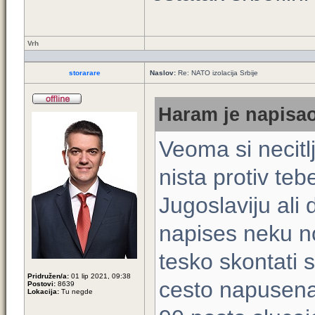
Vrh
storarare
Naslov:
Re: NATO izolacija Srbije
Haram je napisao
Veoma si necitl
nista protiv te
Jugoslaviju ali
napises neku n
tesko skontati 
Pridružen/a:
01 lip 2021, 09:38
cesto napusena 
Postovi:
8639
Lokacija:
Tu negde