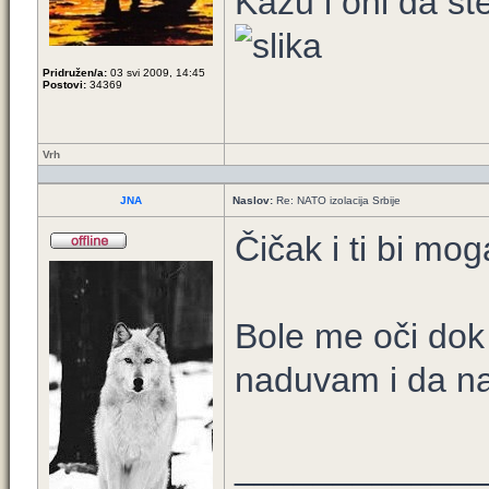
Kažu i oni da st
Pridružen/a:
03 svi 2009, 14:45
Postovi:
34369
Vrh
JNA
Naslov:
Re: NATO izolacija Srbije
Čičak i ti bi mo
Bole me oči dok
naduvam i da na
____________