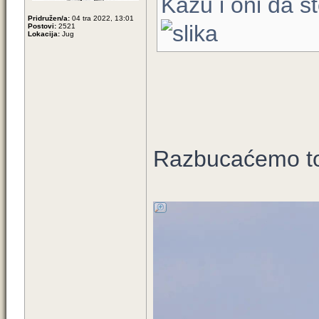
Kažu i oni da s
Pridružen/a:
04 tra 2022, 13:01
Postovi:
2521
Lokacija:
Jug
Razbucaćemo to 