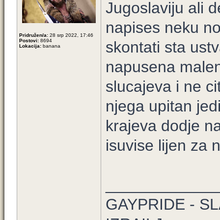
Jugoslaviju ali 
napises neku no
Pridružen/a:
28 srp 2022, 17:46
Postovi:
8694
skontati sta ust
Lokacija:
banana
napusena malenk
slucajeva i ne ci
njega upitan jedi
krajeva dodje na
isuvise lijen za 
____________
GAYPRIDE - SL