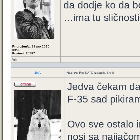
da dodje ko da b
…ima tu sličnosti
Pridružen/a:
18 pro 2015,
09:33
Postovi:
15397
Vrh
JNA
Naslov:
Re: NATO izolacija Srbije
Jedva čekam da
F-35 sad pikira
Ovo sve ostalo i
nosi sa najjačo