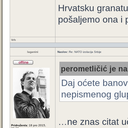
Hrvatsku granatu 
pošaljemo ona i 
Vrh
laganini
Naslov:
Re: NATO izolacija Srbije
perometličić je na
Daj oćete banov
nepismenog glu
…ne znas citat 
Pridružen/a:
18 pro 2015,