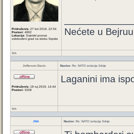
____________
Nećete u Bejruuut
Pridružen/a:
27 kol 2019, 22:54
Postovi:
4862
Lokacija:
Svjetski poznat
oslobođeni grad na istoku Srpske
Vrh
Jefferson Davis
Naslov:
Re: NATO izolacija Srbije
Laganini ima isp
Pridružen/a:
18 ruj 2019, 14:44
Postovi:
3208
Vrh
JNA
Naslov:
Re: NATO izolacija Srbije