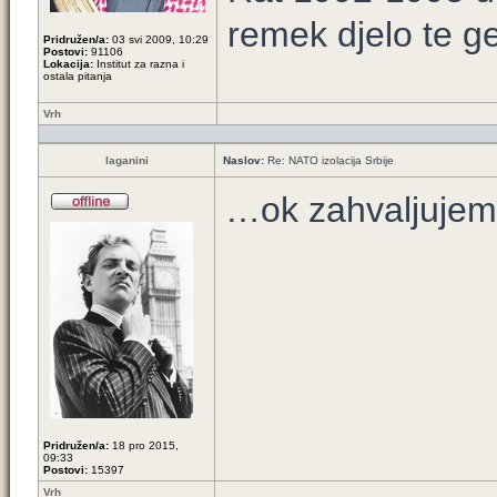
remek djelo te ge
Pridružen/a:
03 svi 2009, 10:29
Postovi:
91106
Lokacija:
Institut za razna i
ostala pitanja
Vrh
laganini
Naslov:
Re: NATO izolacija Srbije
…ok zahvaljujem
Pridružen/a:
18 pro 2015,
09:33
Postovi:
15397
Vrh