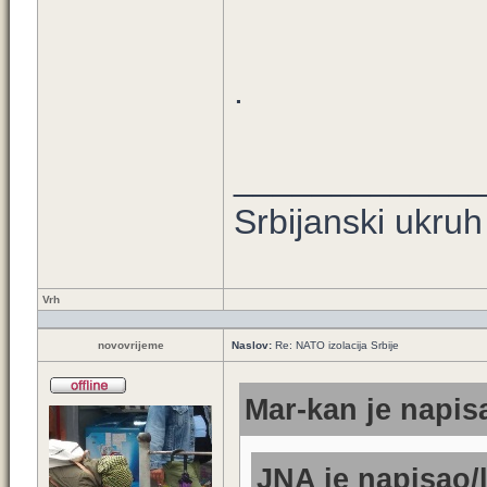
.
____________
Srbijanski ukruh
Vrh
novovrijeme
Naslov:
Re: NATO izolacija Srbije
Mar-kan je napisa
JNA je napisao/l