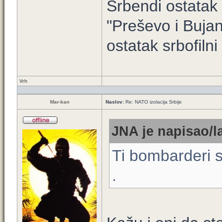
Srbendi ostatak 
"Preševo i Buja
ostatak srbofilni 
Vrh
Mar-kan
Naslov:
Re: NATO izolacija Srbije
JNA je napisao/l
Ti bombarderi s
.