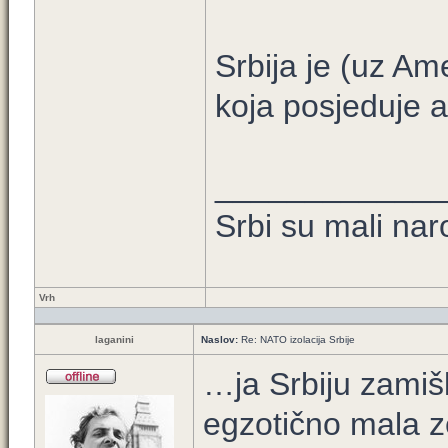
Srbija je (uz Am
koja posjeduje a
____________
Srbi su mali nar
Vrh
laganini
Naslov:
Re: NATO izolacija Srbije
…ja Srbiju zamišl
egzotično mala z