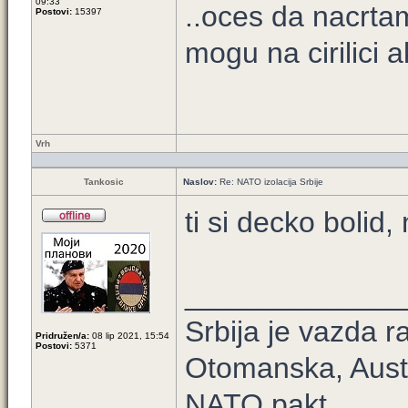
09:33
..oces da nacrta
Postovi:
15397
mogu na cirilici a
Vrh
Tankosic
Naslov:
Re: NATO izolacija Srbije
ti si decko bolid
_____________
Srbija je vazda ra
Pridružen/a:
08 lip 2021, 15:54
Postovi:
5371
Otomanska, Aust
NATO pakt.