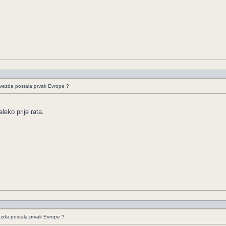
Zvezda postala prvak Evrope ?
leko prije rata.
ezda postala prvak Evrope ?