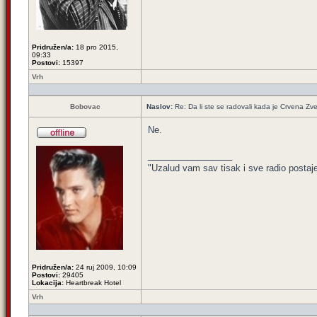
Pridružen/a:
18 pro 2015,
09:33
Postovi:
15397
Vrh
Bobovac
Naslov:
Re: Da li ste se radovali kada je Crvena Zv
Ne.
_________________
"Uzalud vam sav tisak i sve radio postaj
Pridružen/a:
24 ruj 2009, 10:09
Postovi:
29405
Lokacija:
Heartbreak Hotel
Vrh