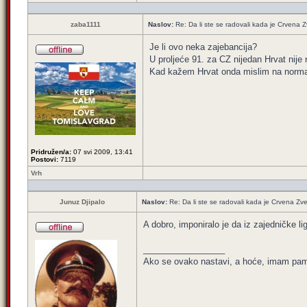
zaba1111
Naslov:
Re: Da li ste se radovali kada je Crvena 
Je li ovo neka zajebancija?
U proljeće 91. za CZ nijedan Hrvat nije n
Kad kažem Hrvat onda mislim na norma
Pridružen/a:
07 svi 2009, 13:41
Postovi:
7119
Vrh
Junuz Djipalo
Naslov:
Re: Da li ste se radovali kada je Crvena Zv
A dobro, imponiralo je da iz zajedničke l
_________________
Ako se ovako nastavi, a hoće, imam pamet