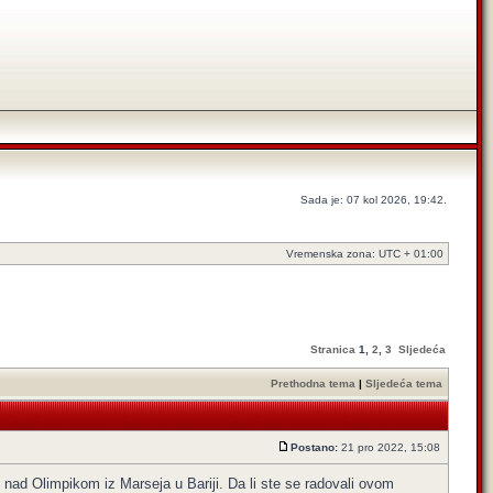
Sada je: 07 kol 2026, 19:42.
Vremenska zona: UTC + 01:00
Stranica
1
,
2
,
3
Sljedeća
Prethodna tema
|
Sljedeća tema
Postano:
21 pro 2022, 15:08
ad Olimpikom iz Marseja u Bariji. Da li ste se radovali ovom