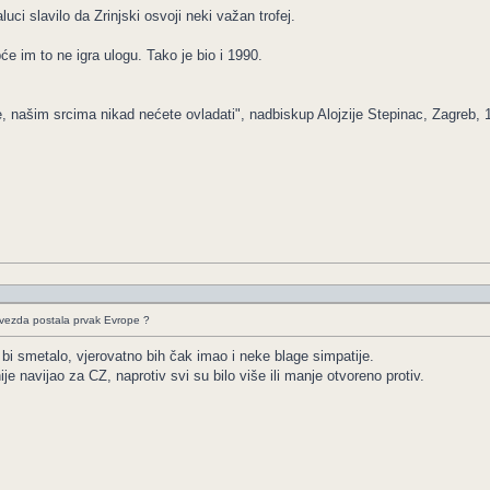
aluci slavilo da Zrinjski osvoji neki važan trofej.
e im to ne igra ulogu. Tako je bio i 1990.
e, našim srcima nikad nećete ovladati", nadbiskup Alojzije Stepinac, Zagreb, 
Zvezda postala prvak Evrope ?
 bi smetalo, vjerovatno bih čak imao i neke blage simpatije.
e navijao za CZ, naprotiv svi su bilo više ili manje otvoreno protiv.