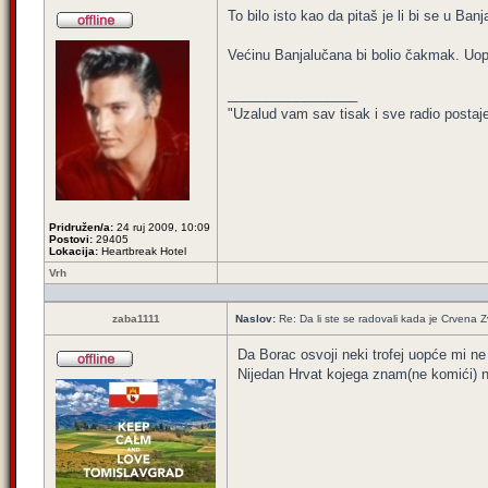
To bilo isto kao da pitaš je li bi se u Banj
Većinu Banjalučana bi bolio čakmak. Uopć
_________________
"Uzalud vam sav tisak i sve radio postaj
Pridružen/a:
24 ruj 2009, 10:09
Postovi:
29405
Lokacija:
Heartbreak Hotel
Vrh
zaba1111
Naslov:
Re: Da li ste se radovali kada je Crvena 
Da Borac osvoji neki trofej uopće mi ne
Nijedan Hrvat kojega znam(ne komići) nij