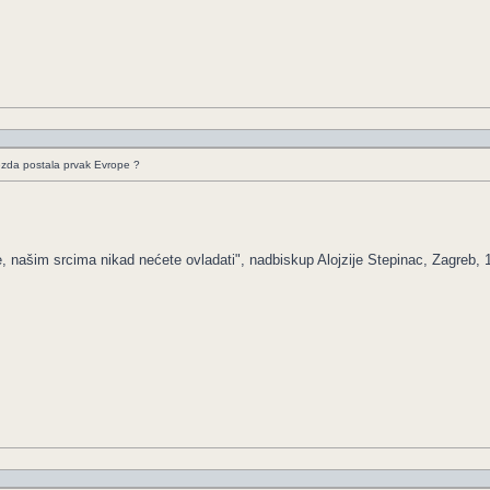
ezda postala prvak Evrope ?
e, našim srcima nikad nećete ovladati", nadbiskup Alojzije Stepinac, Zagreb, 