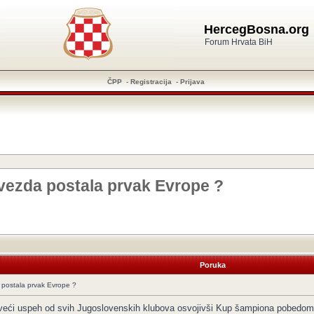
HercegBosna.org
Forum Hrvata BiH
ČPP
-
Registracija
-
Prijava
Zvezda postala prvak Evrope ?
Poruka
 postala prvak Evrope ?
jveći uspeh od svih Jugoslovenskih klubova osvojivši Kup šampiona pobedom n