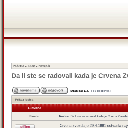
Početna
»
Sport
»
Navijači
Da li ste se radovali kada je Crvena 
Stranica:
1
/
3
.
[ 68 post(ov)a ]
Prikaz ispisa
Autor/ica
Rambo
Naslov:
Da li ste se radovali kada je Crvena Zvezda
Crvena zvezda je 29.4.1991 ostvarila na