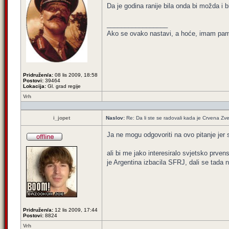
Da je godina ranije bila onda bi možda i bi
_________________
Ako se ovako nastavi, a hoće, imam pamet
Pridružen/a:
08 lis 2009, 18:58
Postovi:
39464
Lokacija:
Gl. grad regije
Vrh
i_jopet
Naslov:
Re: Da li ste se radovali kada je Crvena Zv
Ja ne mogu odgovoriti na ovo pitanje jer
ali bi me jako interesiralo svjetsko prve
je Argentina izbacila SFRJ, dali se tada 
Pridružen/a:
12 lis 2009, 17:44
Postovi:
8824
Vrh