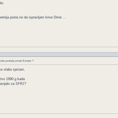
lo.
nija posla no da ispravljam krive Drine ...
ezda postala prvak Evrope ?
 se slabo sjećam,
nstvo 1990.g kada
navijalo za SFRJ?