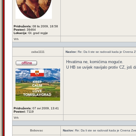
Pridružen/a:
08 lis 2009, 18:58
Postovi:
39464
Lokacija:
Gl. grad regije
Vrh
zaba1111
Naslov:
Re: Da li ste se radovali kada je Crvena 
Hrvatima ne, komićima moguće.
U HB se uvijek navijalo protiv CZ, još da
Pridružen/a:
07 svi 2009, 13:41
Postovi:
7119
Vrh
Bobovac
Naslov:
Re: Da li ste se radovali kada je Crvena Zv