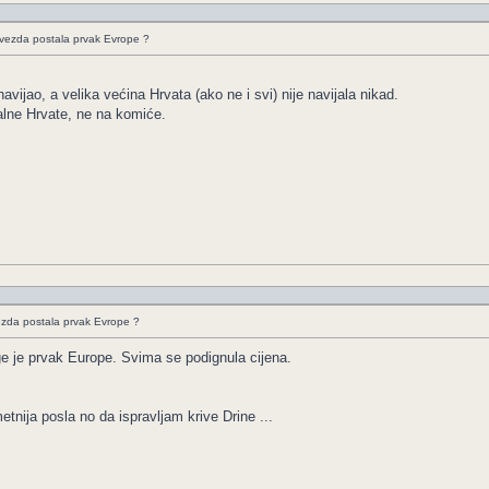
Zvezda postala prvak Evrope ?
avijao, a velika većina Hrvata (ako ne i svi) nije navijala nikad.
lne Hrvate, ne na komiće.
ezda postala prvak Evrope ?
ige je prvak Europe. Svima se podignula cijena.
nija posla no da ispravljam krive Drine ...