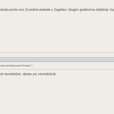
 slavlja posle ove Zvezdine pobede u Zagrebu i drugim gradovima tadašnje Jugo
ezda postala prvak Evrope ?
al ravnodušan..danas jos ravnodušniji