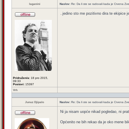
laganini
Naslov:
Re: Da li ste se radovali kada je Crvena Zv
..jedino sto me pozitivno dira te ekipice
Pridružen/a:
18 pro 2015,
09:33
Postovi:
15397
Vrh
Junuz Djipalo
Naslov:
Re: Da li ste se radovali kada je Crvena Zv
Ni ja nisam uopće nikad pogledao, ni prat
Općenito ne bih rekao da je oko mene bil