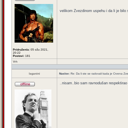
velikom Zvezdinom uspehu i da li je bilo
Pridružen/a:
05 ožu 2021,
20:22
Postovi:
181
Vrh
laganini
Naslov:
Re: Da li ste se radovali kada je Crvena Zv
..nisam..bio sam ravnodušan respektirao 