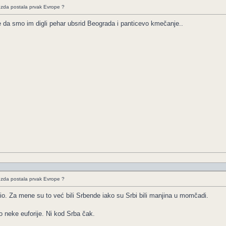
ezda postala prvak Evrope ?
 je da smo im digli pehar ubsrid Beograda i panticevo kmečanje..
ezda postala prvak Evrope ?
io. Za mene su to već bili Srbende iako su Srbi bili manjina u momčadi.
o neke euforije. Ni kod Srba čak.