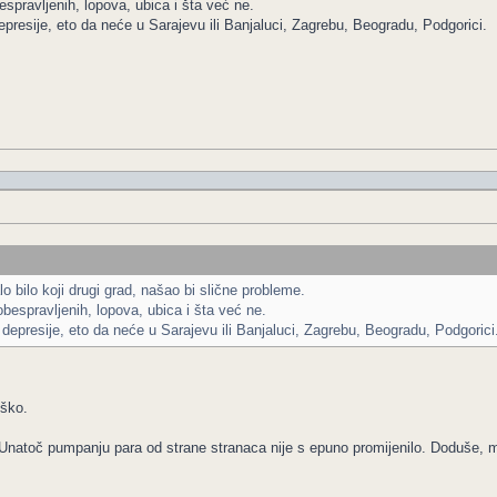
spravljenih, lopova, ubica i šta već ne.
presije, eto da neće u Sarajevu ili Banjaluci, Zagrebu, Beogradu, Podgorici.
 bilo koji drugi grad, našao bi slične probleme.
bespravljenih, lopova, ubica i šta već ne.
depresije, eto da neće u Sarajevu ili Banjaluci, Zagrebu, Beogradu, Podgorici
eško.
. Unatoč pumpanju para od strane stranaca nije s epuno promijenilo. Doduše, 