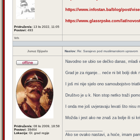
https://www.infostan.ba/blog/post/vise-
https://www.glassrpske.com/lat/novosti
Pridružen/a:
13 lis 2022, 11:05
Postovi:
493
Vrh
Junuz Djipalo
Naslov:
Re: Sarajevo pod muslimanskom upravom
Navodno se ubio se dečko danas, mladi ota
Grad je za riganje... neće ni bit bolji do
I još mi nije sjelo ono samoubojstvo triat
Društvo je u k. Non stop netko traži pomoć
I onda me još uvjeravaju levati što nisu 
Možda i jest ako ne znaš za bolje ili si k
Pridružen/a:
08 lis 2009, 18:58
_________________
Postovi:
39464
Lokacija:
Gl. grad regije
Ako se ovako nastavi, a hoće, imam pamet