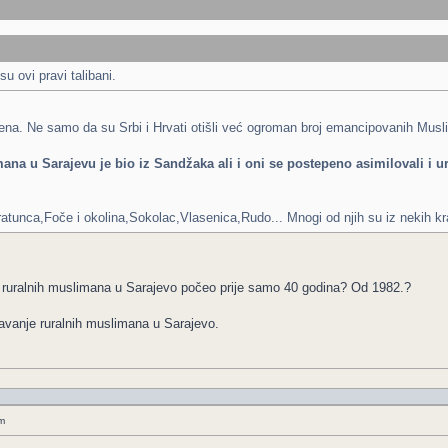
 su ovi pravi talibani.
ena. Ne samo da su Srbi i Hrvati otišli već ogroman broj emancipovanih Muslima
ana u Sarajevu je bio iz Sandžaka ali i oni se postepeno asimilovali i ur
ratunca,Foče i okolina,Sokolac,Vlasenica,Rudo... Mnogi od njih su iz nekih kr
ja ruralnih muslimana u Sarajevo počeo prije samo 40 godina? Od 1982.?
eljavanje ruralnih muslimana u Sarajevo.
m