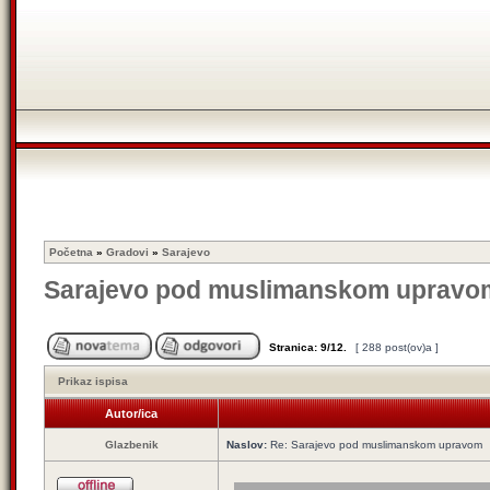
Početna
»
Gradovi
»
Sarajevo
Sarajevo pod muslimanskom upravo
Stranica:
9
/
12
.
[ 288 post(ov)a ]
Prikaz ispisa
Autor/ica
Glazbenik
Naslov:
Re: Sarajevo pod muslimanskom upravom