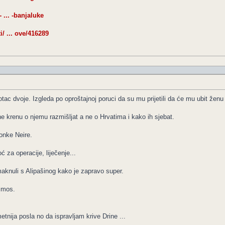
 ... -banjaluke
/ ... ove/416289
c dvoje. Izgleda po oproštajnoj poruci da su mu prijetili da će mu ubit ženu 
k ne krenu o njemu razmišljat a ne o Hrvatima i kako ih sjebat.
lonke Neire.
 za operacije, liječenje...
maknuli s Alipašinog kako je zapravo super.
rimos.
nija posla no da ispravljam krive Drine ...