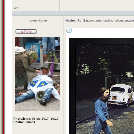
Vrh
novovrijeme
Naslov:
Re: Sarajevo pod muslimanskom upravo
Pridružen/a:
08 srp 2017, 10:10
Postovi:
36464