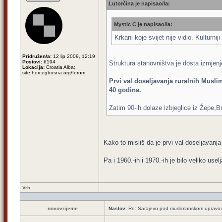
Lutorčina je napisao/la:
Mystic C je napisao/la:
Krkani koje svijet nije vidio. Kulturniji
Pridružen/a:
12 lip 2009, 12:19
Postovi:
6194
Struktura stanovništva je dosta izmjenj
Lokacija:
Croatia Alba;
site:hercegbosna.org/forum
Prvi val doseljavanja ruralnih Muslim
40 godina.
Zatim 90-ih dolaze izbjeglice iz Žepe,B
Kako to misliš da je prvi val doseljavan
Pa i 1960.-ih i 1970.-ih je bilo veliko us
Vrh
novovrijeme
Naslov:
Re: Sarajevo pod muslimanskom upravo