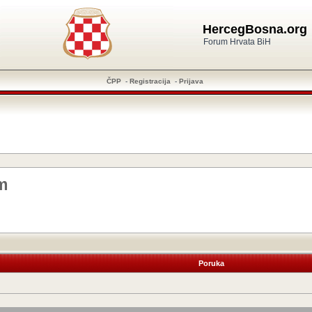
HercegBosna.org
Forum Hrvata BiH
ČPP
-
Registracija
-
Prijava
m
Poruka