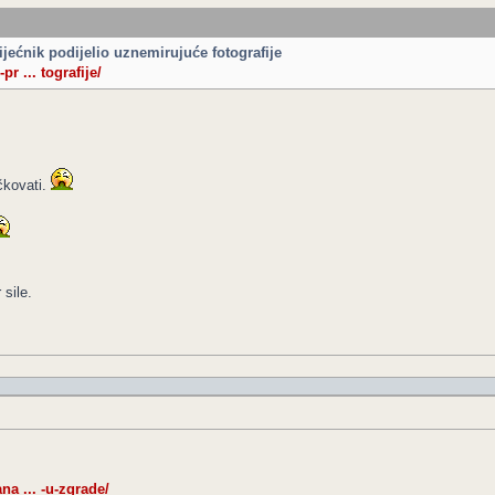
ijećnik podijelio uznemirujuće fotografije
pr ... tografije/
čkovati.
sile.
a ... -u-zgrade/