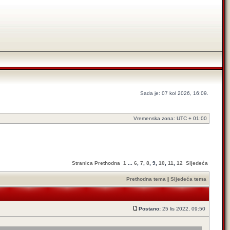
Sada je: 07 kol 2026, 16:09.
Vremenska zona: UTC + 01:00
Stranica
Prethodna
1
...
6
,
7
,
8
,
9
,
10
,
11
,
12
Sljedeća
Prethodna tema
|
Sljedeća tema
Postano:
25 lis 2022, 09:50