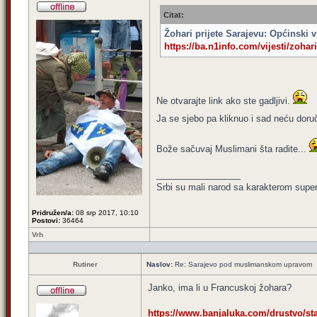
Citat:
Žohari prijete Sarajevu: Općinski v
https://ba.n1info.com/vijesti/zohari-
Ne otvarajte link ako ste gadljivi.
Ja se sjebo pa kliknuo i sad neću doru
Bože sačuvaj Muslimani šta radite...
_________________
Srbi su mali narod sa karakterom super 
Pridružen/a:
08 srp 2017, 10:10
Postovi:
36464
Vrh
Rutiner
Naslov:
Re: Sarajevo pod muslimanskom upravom
Janko, ima li u Francuskoj žohara?
https://www.banjaluka.com/drustvo/stan