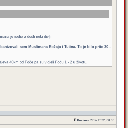
na je iselio a došli neki divlji.
banizovali sem Muslimana Rožaja i Tutina. To je bilo priie 30 -
ajeva 40km od Foče pa su vidjeli Foču 1 - 2 u životu.
Postano:
27 lis 2022, 08:38