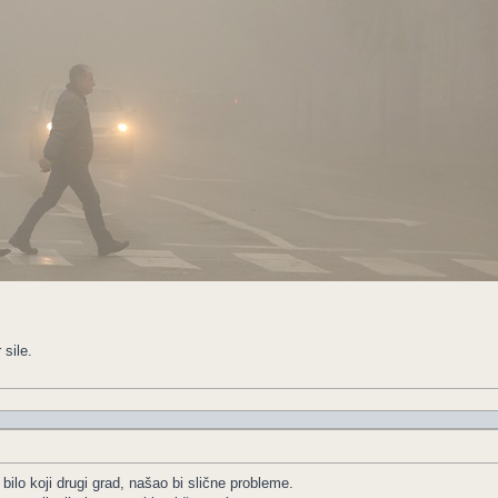
sile.
ilo koji drugi grad, našao bi slične probleme.