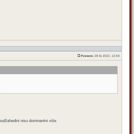
Postano:
28 lis 2022, 12:04
.
mudžahedini nisu dominantni više.