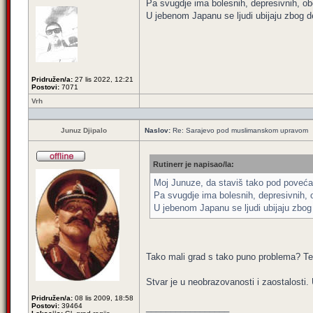
Pa svugdje ima bolesnih, depresivnih, obe
U jebenom Japanu se ljudi ubijaju zbog de
Pridružen/a:
27 lis 2022, 12:21
Postovi:
7071
Vrh
Junuz Djipalo
Naslov:
Re: Sarajevo pod muslimanskom upravom
Rutinerr je napisao/la:
Moj Junuze, da staviš tako pod povećalo
Pa svugdje ima bolesnih, depresivnih, o
U jebenom Japanu se ljudi ubijaju zbog 
Tako mali grad s tako puno problema? T
Stvar je u neobrazovanosti i zaostalosti
Pridružen/a:
08 lis 2009, 18:58
Postovi:
39464
_________________