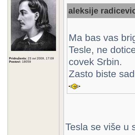
aleksije radicevi
Ma bas vas bri
Tesle, ne dotice
covek Srbin.
Pridružen/a:
23 svi 2009, 17:09
Postovi:
18059
Zasto biste sad
Tesla se više u 