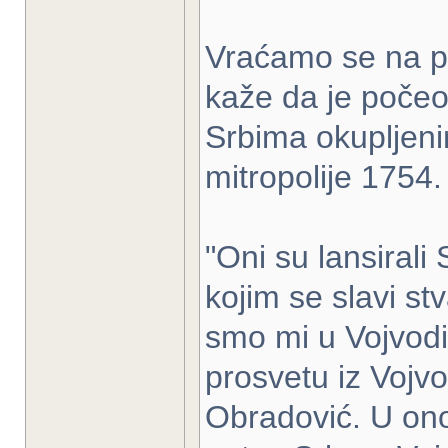
Vraćamo se na pr
kaže da je počeo 
Srbima okupljen
mitropolije 1754.
"Oni su lansirali
kojim se slavi s
smo mi u Vojvodin
prosvetu iz Vojvo
Obradović. U ono