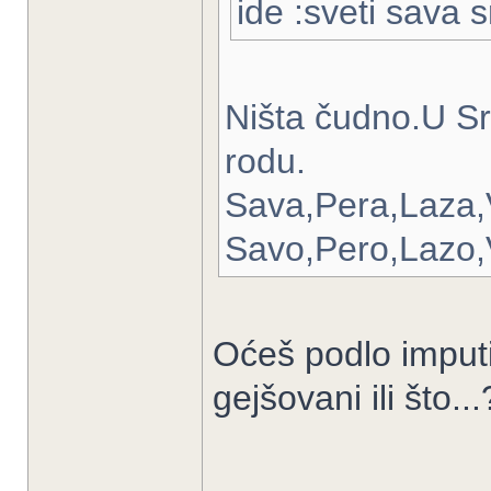
ide :sveti sava 
Ništa čudno.U Sr
rodu.
Sava,Pera,Laza,V
Savo,Pero,Lazo,
Oćeš podlo imput
gejšovani ili što..
______________