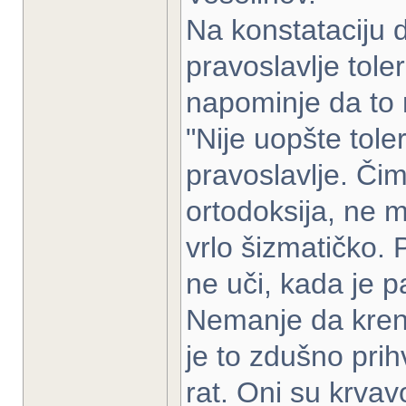
Na konstataciju 
pravoslavlje tole
napominje da to 
"Nije uopšte tole
pravoslavlje. Čim
ortodoksija, ne m
vrlo šizmatičko.
ne uči, kada je p
Nemanje da krene
je to zdušno prih
rat. Oni su krvav