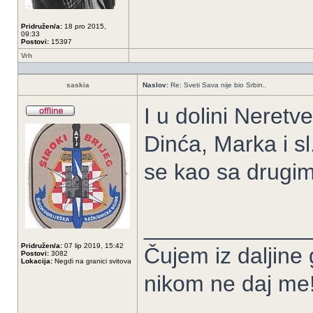
Pridružen/a:
18 pro 2015,
09:33
Postovi:
15397
Vrh
saskia
Naslov:
Re: Sveti Sava nije bio Srbin..
I u dolini Neret
Dinća, Marka i s
se kao sa drugim
_____________
Pridružen/a:
07 lip 2019, 15:42
Čujem iz daljine
Postovi:
3082
Lokacija:
Negdi na granici svitova
nikom ne daj me