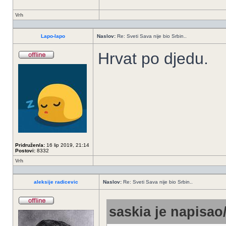
Vrh
Lapo-lapo
Naslov:
Re: Sveti Sava nije bio Srbin..
Hrvat po djedu.
Pridružen/a:
16 lip 2019, 21:14
Postovi:
8332
Vrh
aleksije radicevic
Naslov:
Re: Sveti Sava nije bio Srbin..
saskia je napisao/