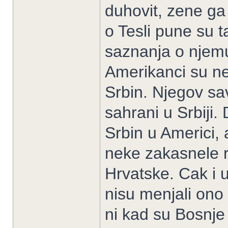
duhovit, zene ga
o Tesli pune su 
saznanja o njem
Amerikanci su ne
Srbin. Njegov sa
sahrani u Srbiji.
Srbin u Americi, 
neke zakasnele r
Hrvatske. Cak i 
nisu menjali ono 
ni kad su Bosnje 