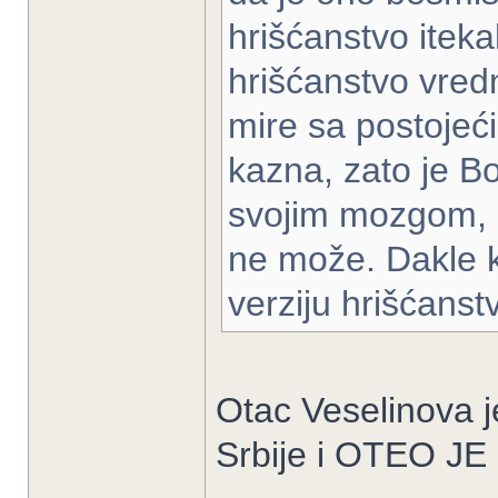
hrišćanstvo iteka
hrišćanstvo vredn
mire sa postojeć
kazna, zato je Bo
svojim mozgom, s
ne može. Dakle k
verziju hrišćanst
Otac Veselinova 
Srbije i OTEO J