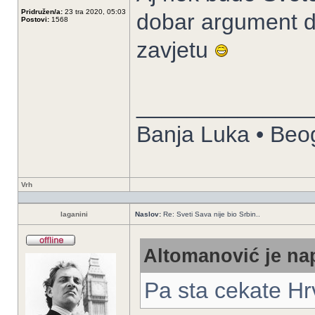
Pridružen/a:
23 tra 2020, 05:03
dobar argument d
Postovi:
1568
zavjetu
______________
Banja Luka • Beo
Vrh
laganini
Naslov:
Re: Sveti Sava nije bio Srbin..
Altomanović je nap
Pa sta cekate Hrva