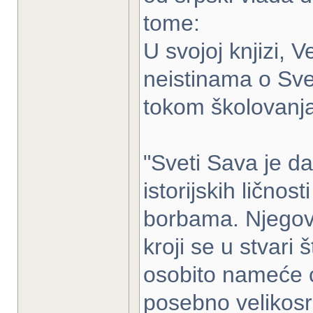
tome:
U svojoj knjizi, 
neistinama o Sve
tokom školovanja
"Sveti Sava je da
istorijskih lično
borbama. Njegovi
kroji se u stvari
osobito nameće cr
posebno velikosrp