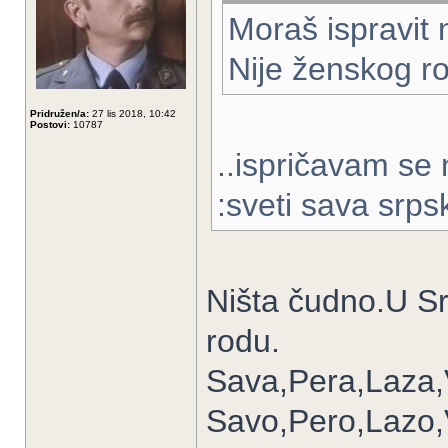
Moraš ispravit 
Nije ženskog r
Pridružen/a:
27 lis 2018, 10:42
Postovi:
10787
..ispričavam se
:sveti sava srps
Ništa čudno.U Sr
rodu.
Sava,Pera,Laza,V
Savo,Pero,Lazo,