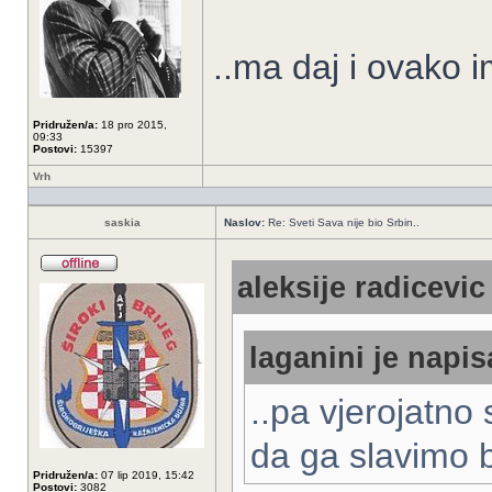
..ma daj i ovako 
Pridružen/a:
18 pro 2015,
09:33
Postovi:
15397
Vrh
saskia
Naslov:
Re: Sveti Sava nije bio Srbin..
aleksije radicevic
laganini je napis
..pa vjerojatno 
da ga slavimo b
Pridružen/a:
07 lip 2019, 15:42
Postovi:
3082