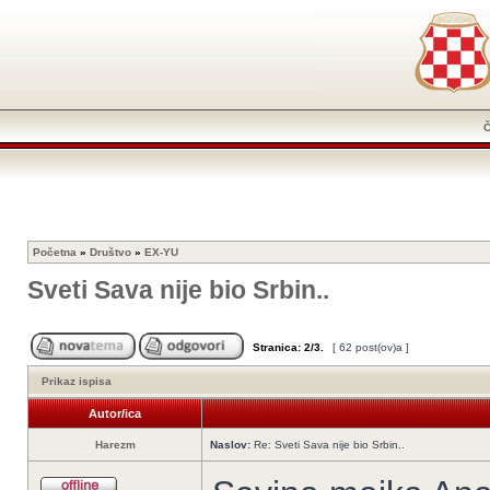
Početna
»
Društvo
»
EX-YU
Sveti Sava nije bio Srbin..
Stranica:
2
/
3
.
[ 62 post(ov)a ]
Prikaz ispisa
Autor/ica
Harezm
Naslov:
Re: Sveti Sava nije bio Srbin..