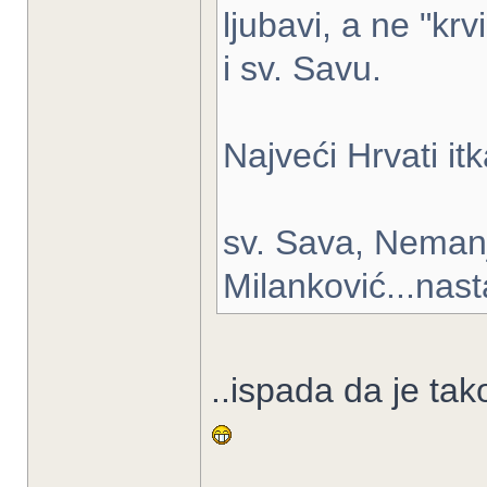
ljubavi, a ne "krv
i sv. Savu.
Najveći Hrvati i
sv. Sava, Nemanji
Milanković...nast
..ispada da je tak