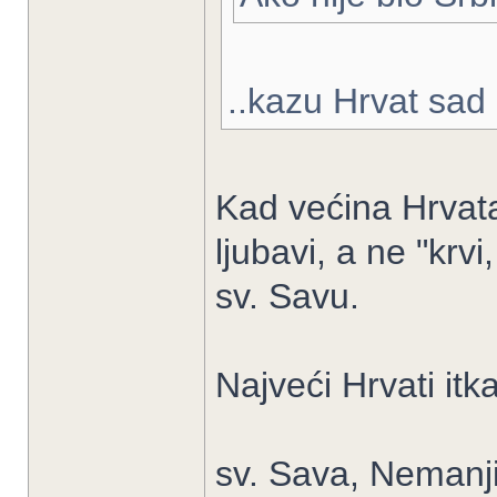
..kazu Hrvat sad 
Kad većina Hrvata 
ljubavi, a ne "krvi
sv. Savu.
Najveći Hrvati it
sv. Sava, Nemanji