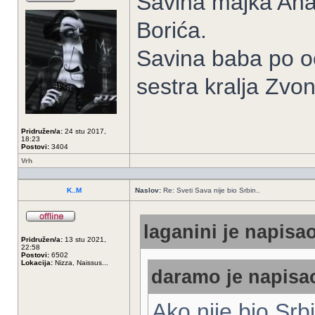
Savina majka Ana 
Borića.
Savina baba po oc
sestra kralja Zvon
Pridružen/a:
24 stu 2017,
18:23
Postovi:
3404
Vrh
K..M
Naslov:
Re: Sveti Sava nije bio Srbin..
laganini je napisao
Pridružen/a:
13 stu 2021,
22:58
Postovi:
6502
Lokacija:
Nizza, Naissus...
daramo je napisao
Ako nije bio Srbi