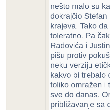
nešto malo su ka
dokrajčio Stefan 
krajeva. Tako da
toleratno. Pa čak
Radovića i Just
pišu protiv poku
neku verziju etič
kakvo bi trebalo
toliko omražen i 
sve do danas. O
približavanje sa 