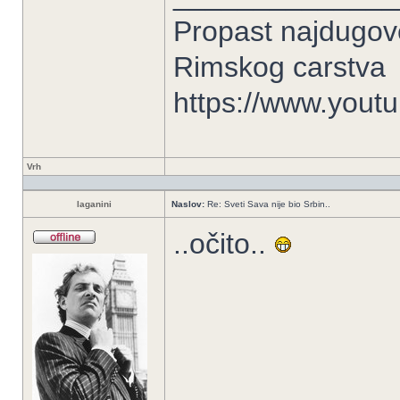
Propast najdugove
Rimskog carstva
https://www.you
Vrh
laganini
Naslov:
Re: Sveti Sava nije bio Srbin..
..očito..