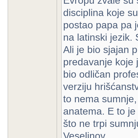
Evropu zvale su s
disciplina koje s
postao papa pa j
na latinski jezik
Ali je bio sjajan
predavanje koje j
bio odličan profe
verziju hrišćanst
to nema sumnje,
anatema. E to je
što ne trpi sumnj
Veselinov.