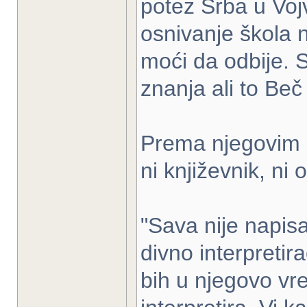
potez Srba u Voj
osnivanje škola 
moći da odbije. S
znanja ali to Beč
Prema njegovim ri
ni književnik, ni
"Sava nije napisa
divno interpretir
bih u njegovo vr