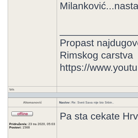
Milanković...nasta
______________
Propast najdugove
Rimskog carstva
https://www.you
Vrh
Altomanović
Naslov:
Re: Sveti Sava nije bio Srbin..
Pa sta cekate Hrvat
Pridružen/a:
23 tra 2020, 05:03
Postovi:
1568