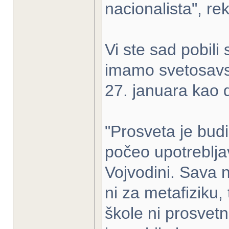
nacionalista", re
Vi ste sad pobili
imamo svetosavs
27. januara kao d
"Prosveta je budi
počeo upotreblja
Vojvodini. Sava n
ni za metafiziku, 
škole ni prosvetni 