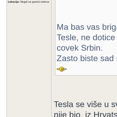
Lokacija:
Negdi na granici svitova
Ma bas vas brig
Tesle, ne dotice 
covek Srbin.
Zasto biste sad
Tesla se više u s
nije bio, iz Hrvat