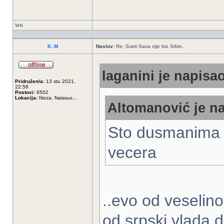
Vrh
K..M
Naslov:
Re: Sveti Sava nije bio Srbin..
laganini je napisao
Pridružen/a:
13 stu 2021,
22:58
Postovi:
6502
Lokacija:
Nizza, Naissus...
Altomanović je na
Sto dusmanima t
vecera
..evo od veselino
od srpski vlada d