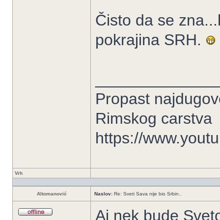
Čisto da se zna.
pokrajina SRH.
______________
Propast najdugove
Rimskog carstva
https://www.you
Vrh
Altomanović
Naslov:
Re: Sveti Sava nije bio Srbin..
Aj nek bude Sveto