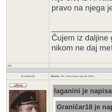
pravo na njega j
_____________
Čujem iz daljine
nikom ne daj me
Vrh
Graničar18
Naslov:
Re: Sveti Sava nije bio Srbin..
laganini je napisa
Graničar18 je na