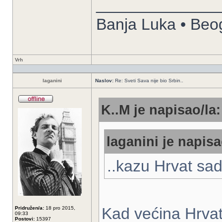
______________
Banja Luka • Beo
Vrh
laganini
Naslov:
Re: Sveti Sava nije bio Srbin..
K..M je napisao/la:
laganini je napisa
..kazu Hrvat sad
Kad većina Hrvata
Pridružen/a:
18 pro 2015,
09:33
Postovi:
15397