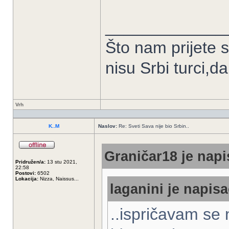
_____________
Što nam prijete 
nisu Srbi turci,d
Vrh
K..M
Naslov:
Re: Sveti Sava nije bio Srbin..
Graničar18 je napi
Pridružen/a:
13 stu 2021,
22:58
Postovi:
6502
Lokacija:
Nizza, Naissus...
laganini je napisa
..ispričavam se