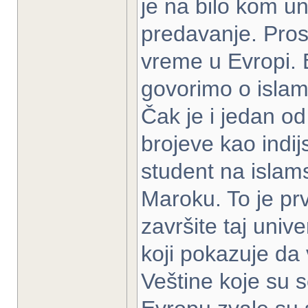
je na bilo kom un
predavanje. Prosv
vreme u Evropi. B
govorimo o isla
Čak je i jedan o
brojeve kao indi
student na islam
Maroku. To je prv
završite taj univ
koji pokazuje da 
Veštine koje su 